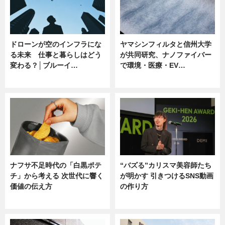
ドローンが空のインフラにな
ヤマシンフィルタと信州大学
る未来 仕事と暮らしはどう
が共同研究、ナノファイバー
変わる？│ブルーイ…
で環境・医療・EV…
ニュース
ニュース
ナフサ不足時代の「白黒ポテ
“バズる”カリスマ美容師たち
チ」から考える 次世代に響く
が明かす 引きつけるSNS動画
価値の伝え方
の作り方
ニュース
ニュース