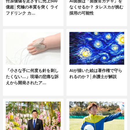
付加価値を足さずに売上500
AI面接は「面接官ガチャ」を
億超│究極の本質を突く ライ
なくせるか？ タレスカが挑む
フドリンク カ…
採用の可能性
ニュース
ニュース
「小さな手に何度も針を刺し
AIが描いた絵は著作権で守ら
たくない…」現場の悲痛な訴
れるのか？│弁護士が解説
えから開発されたア…
ニュース
ニュース