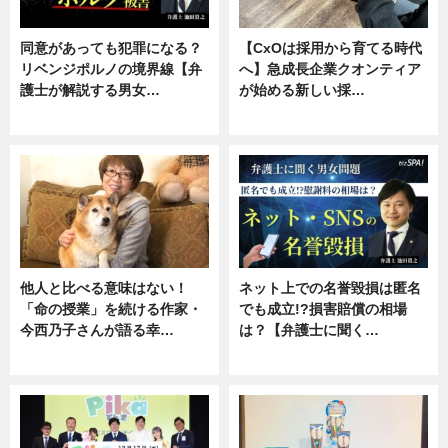
同意があっても犯罪になる？
【CxOは採用から育てる時代
リベンジポルノの境界線【弁
へ】急成長企業クオンティア
護士が解説する男女…
が始める新しい採…
専門家インタビュー
ニュース
他人と比べる意味はない！
ネット上での名誉毀損は匿名
「命の授業」を続ける作家・
でも成立!?損害賠償の相場
今西乃子さんが語る幸…
は？【弁護士に聞く…
専門家インタビュー
専門家インタビュー