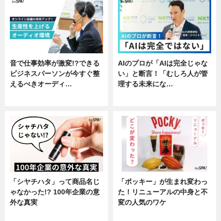
音で仕事効率が激変!?できる
AIのプロが「AIは完全じゃな
ビジネスパーソンが今すぐ整
い」と断言！「むしろ人が管
えるべきオーディ…
理する未来にな…
企業インタビュー
企業インタビュー
「シヤチハタ」って商品名じ
「ポッキー」が生まれ変わっ
ゃなかった!? 100年企業の意
た！リニューアルの中身と不
外な真実
変の人気のワケ
企業インタビュー
グルメ