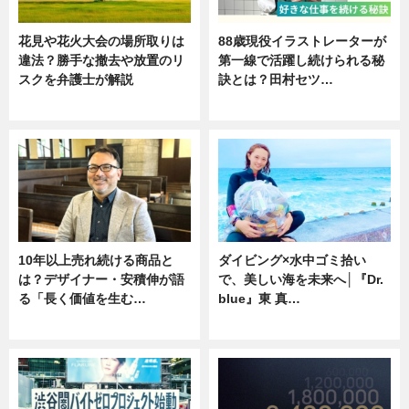
花見や花火大会の場所取りは
88歳現役イラストレーターが
違法？勝手な撤去や放置のリ
第一線で活躍し続けられる秘
スクを弁護士が解説
訣とは？田村セツ…
ニュース
専門家インタビュー
10年以上売れ続ける商品と
ダイビング×水中ゴミ拾い
は？デザイナー・安積伸が語
で、美しい海を未来へ│『Dr.
る「長く価値を生む…
blue』東 真…
ニュース
ニュース