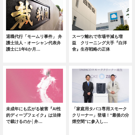
退職代行「モームリ事件」 弁
スーツ離れで市場半減も増
護士法人・オーシャン代表弁
益 クリーニング大手『白洋
護士に1年6か月…
舍』生存戦略の正体
ニュース
企業インタビュー
未成年にも広がる被害『AI性
「家庭用タバコ専用スモーク
的ディープフェイク』は法律
クリーナー」登場！“最後の分
で裁けるのか│弁…
煙空間”に参入し…
ニュース
ニュース