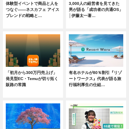
体験型イベントで商品と人を
3,000人の経営者を見てきた
つなぐ――ネスカフェ アイス
男が語る「成功者の共通OS」
ブレンドの戦略と…
│伊藤太一著…
ニュース
ニュース
「初月から300万円売上げ」
有名ホテルが80％割引『リゾ
発見型EC・Temuが切り拓く
ートワークス』代表が語る旅
販路の常識
行福利厚生の仕組…
ニュース
ニュース