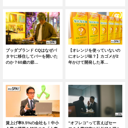
ニュース
ニュース
ブッダブランド CQはなぜパ
【オレンジを使っていないの
タヤに移住してバーを開いた
にオレンジ味？】カゴメが2
のか？60歳の節…
年かけて開発した革…
ニュース
グルメ, ニュース, 企業インタビュ
ー
賃上げ率9.5%の会社も！中小
“オフレコ”って言えばセー