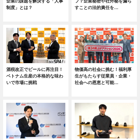
企業の課題を解決する「人事
フ？企業秘密や社外秘を漏ら
制度」とは？
すことの法的責任を…
ニュース
ニュース, 専門家インタビュー
酒税改正でビールに再注目！
物価高の社会に挑む！福利厚
ベトナム生産の本格的な味わ
生がもたらす従業員・企業・
いで市場に挑戦
社会への恩恵と可能…
ニュース
ニュース