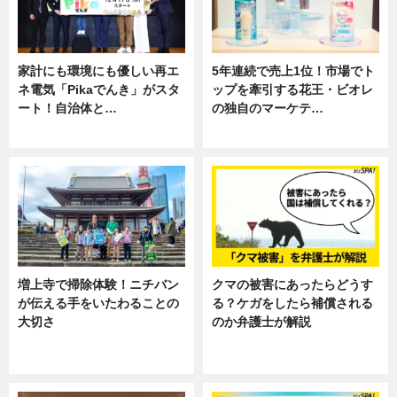
家計にも環境にも優しい再エ
5年連続で売上1位！市場でト
ネ電気「Pikaでんき」がスタ
ップを牽引する花王・ビオレ
ート！自治体と…
の独自のマーケテ…
ニュース
ニュース, 暮らし
増上寺で掃除体験！ニチバン
クマの被害にあったらどうす
が伝える手をいたわることの
る？ケガをしたら補償される
大切さ
のか弁護士が解説
ニュース, 企業インタビュー, 暮ら
専門家インタビュー
し