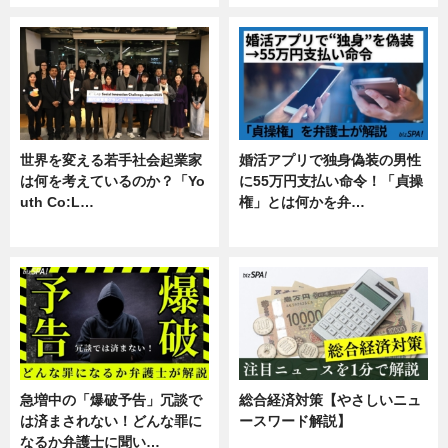
世界を変える若手社会起業家
婚活アプリで独身偽装の男性
は何を考えているのか？「Yo
に55万円支払い命令！「貞操
uth Co:L…
権」とは何かを弁…
スキル
専門家インタビュー
急増中の「爆破予告」冗談で
総合経済対策【やさしいニュ
は済まされない！どんな罪に
ースワード解説】
なるか弁護士に聞い…