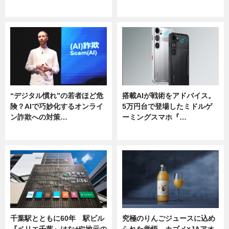
ニュース
ニュース
“デジタル慣れ”の若者ほど危
搭載AIが戦術をアドバイス。
険？AIで巧妙化するオンライ
5万円台で登場したミドルゲ
ン詐欺への対策…
ーミングスマホ『…
ニュース
ニュース
千葉駅とともに60年 駅ビル
究極のりんごジュースに込め
『ペリエ千葉』はなぜ"地元の
られた覚悟。カゴメ×JAアオ