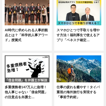
AI時代に求められる人事的観
スマホひとつで手取りを増や
点とは？「科学的人事アワー
す方法！福利厚生で使えるア
ド」授賞式
プリ「ベネステ確定…
ニュース
企業インタビュー
多重債務者147万人に急増！
仕事の疲れを癒やす！タイパ
他人事じゃない「借金問題」
重視の海外旅行を実現する
の注意点を弁護士…
「事前予約術」
専門家インタビュー
暮らし