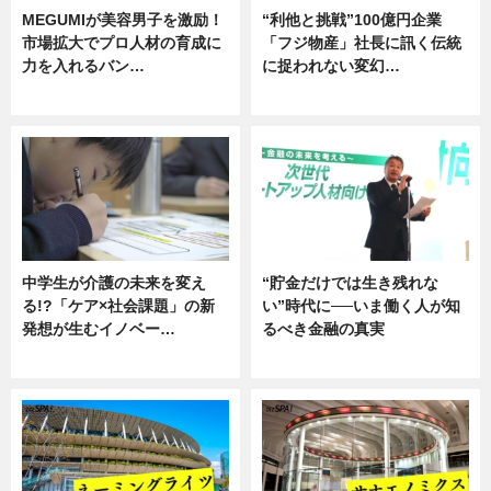
MEGUMIが美容男子を激励！
“利他と挑戦”100億円企業
市場拡大でプロ人材の育成に
「フジ物産」社長に訊く伝統
力を入れるバン…
に捉われない変幻…
企業インタビュー
ニュース
中学生が介護の未来を変え
“貯金だけでは生き残れな
る!?「ケア×社会課題」の新
い”時代に──いま働く人が知
発想が生むイノベー…
るべき金融の真実
ニュース
企業インタビュー