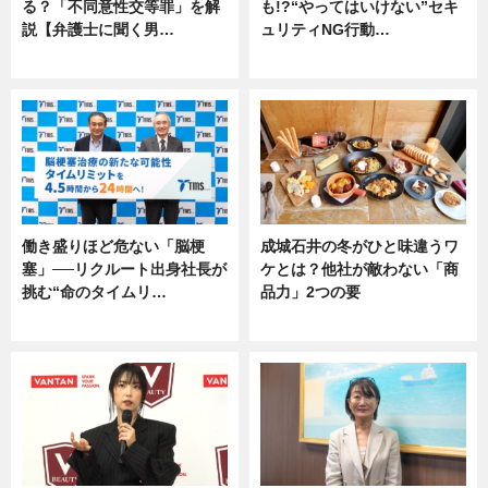
る？「不同意性交等罪」を解
も!?“やってはいけない”セキ
説【弁護士に聞く男…
ュリティNG行動…
専門家インタビュー
専門家インタビュー
働き盛りほど危ない「脳梗
成城石井の冬がひと味違うワ
塞」──リクルート出身社長が
ケとは？他社が敵わない「商
挑む“命のタイムリ…
品力」2つの要
企業インタビュー
グルメ