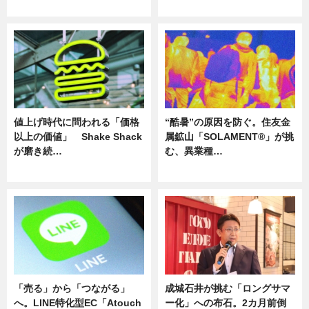
ニュース
ニュース
値上げ時代に問われる「価格
“酷暑”の原因を防ぐ。住友金
以上の価値」 Shake Shack
属鉱山「SOLAMENT®」が挑
が磨き続…
む、異業種…
ニュース
ニュース
「売る」から「つながる」
成城石井が挑む「ロングサマ
へ。LINE特化型EC「Atouch
ー化」への布石。2カ月前倒