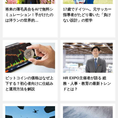
将来の薄毛具合をAIで無料シ
17歳でドイツへ。元サッカー
ミュレーション！手がけたの
指導者がたどり着いた「負け
は洋ランの世界的…
ない設計」の哲学
ニュース
ニュース
sponsored by 河野メリクロン
ビットコインの価格はなぜ上
HR EXPO主催者が語る 総
下する？初心者向けに仕組み
務・人事・教育の最新トレン
と運用方法を解説
ドとは？
ニュース
ニュース