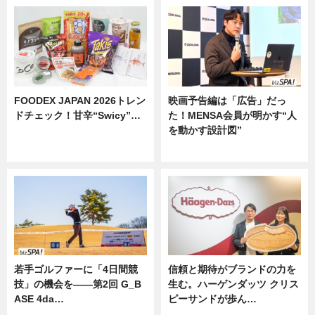
FOODEX JAPAN 2026トレン
映画予告編は「広告」だっ
ドチェック！甘辛“Swicy”…
た！MENSA会員が明かす“人
を動かす設計図”
ニュース
ニュース
若手ゴルファーに「4日間競
信頼と期待がブランドの力を
技」の機会を——第2回 G_B
生む。ハーゲンダッツ クリス
ASE 4da…
ピーサンドが歩ん…