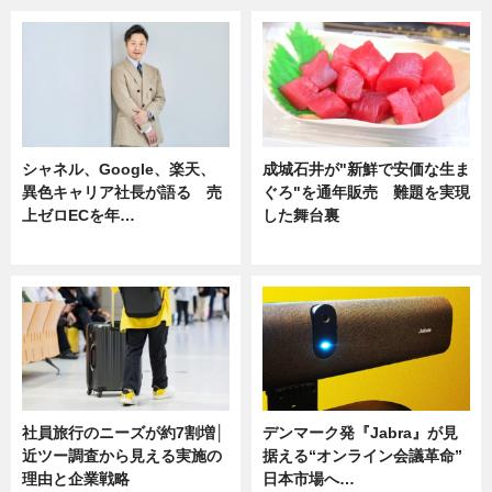
シャネル、Google、楽天、
成城石井が"新鮮で安価な生ま
異色キャリア社長が語る 売
ぐろ"を通年販売 難題を実現
上ゼロECを年…
した舞台裏
ニュース
ニュース
社員旅行のニーズが約7割増│
デンマーク発『Jabra』が見
近ツー調査から見える実施の
据える“オンライン会議革命”
理由と企業戦略
日本市場へ…