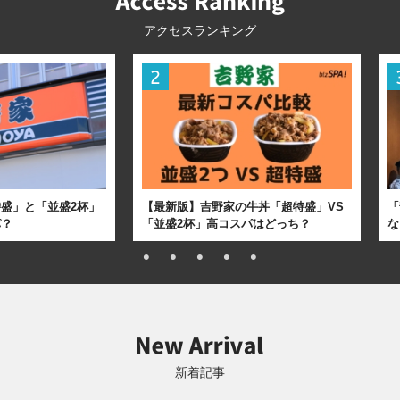
アクセスランキング
盛」と「並盛2杯」
【最新版】吉野家の牛丼「超特盛」VS
「
パ？
「並盛2杯」高コスパはどっち？
な
新着記事