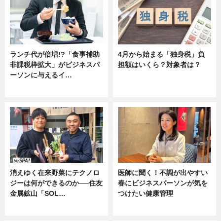
ランチ代が倍増!?「食事補助
4月から始まる「独身税」負
非課税枠拡大」がビジネスパ
担額はいくら？対象者は？
ーソンに与えるイ…
ニュース
ニュース
消えゆく在来野菜にテクノロ
医師に聞く！不調が出やすい
ジーは何ができるのか──住友
春にビジネスパーソンが気を
金属鉱山「SOL…
つけたい健康管理
ニュース
ニュース