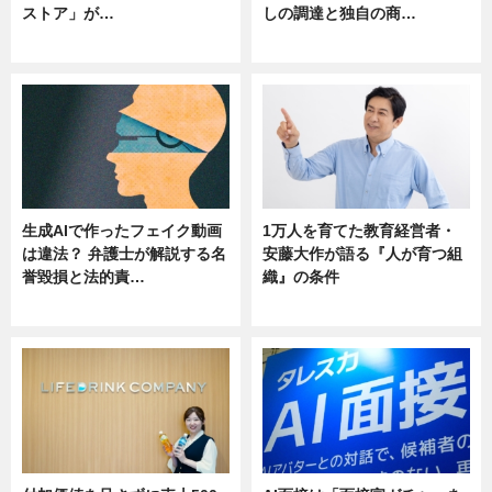
ストア」が…
しの調達と独自の商…
ニュース
ニュース
生成AIで作ったフェイク動画
1万人を育てた教育経営者・
は違法？ 弁護士が解説する名
安藤大作が語る『人が育つ組
誉毀損と法的責…
織』の条件
ニュース
ニュース