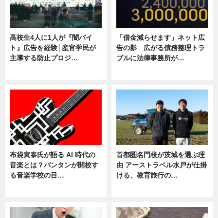
高校生4人に1人が『闇バイ
「借金減らせます」ネット広
ト』広告を経験│産官学民が
告の影 広がる債務整理トラ
主導する防止プロジ…
ブルに法律事務所が…
ニュース
ニュース
布袋寅泰氏が語る AI 時代の
首都圏名門校が茨城を選ぶ理
音楽とは？バンタンが開校す
由 アーストラベル水戸が仕掛
る音楽学校の目…
ける、教育旅行の…
ニュース
ニュース