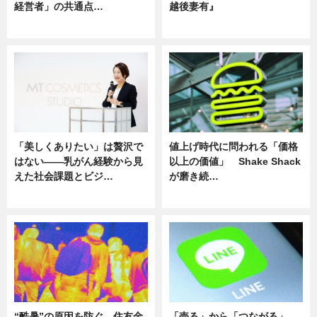
経営者」の共通点…
越後妻有』
ニュース
ニュース
「美しくありたい」は贅沢で
値上げ時代に問われる「価格
はない――乳がん経験から見
以上の価値」 Shake Shack
えた社会課題とビジ…
が磨き続…
ニュース
ニュース
“酷暑”の原因を防ぐ。住友金
「売る」から「つながる」