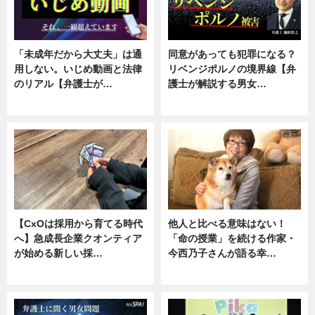
「未成年だから大丈夫」は通
同意があっても犯罪になる？
用しない。いじめ動画と法律
リベンジポルノの境界線【弁
のリアル【弁護士が…
護士が解説する男女…
ニュース, 専門家インタビュー
専門家インタビュー
【CxOは採用から育てる時代
他人と比べる意味はない！
へ】急成長企業クオンティア
「命の授業」を続ける作家・
が始める新しい採…
今西乃子さんが語る幸…
ニュース
専門家インタビュー