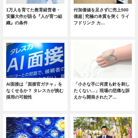
1万人を育てた教育経営者・
付加価値を足さずに売上500
安藤大作が語る『人が育つ組
億超│究極の本質を突く ライ
織』の条件
フドリンク カ…
ニュース
ニュース
AI面接は「面接官ガチャ」を
「小さな手に何度も針を刺し
なくせるか？ タレスカが挑む
たくない…」現場の悲痛な訴
採用の可能性
えから開発されたア…
ニュース
ニュース