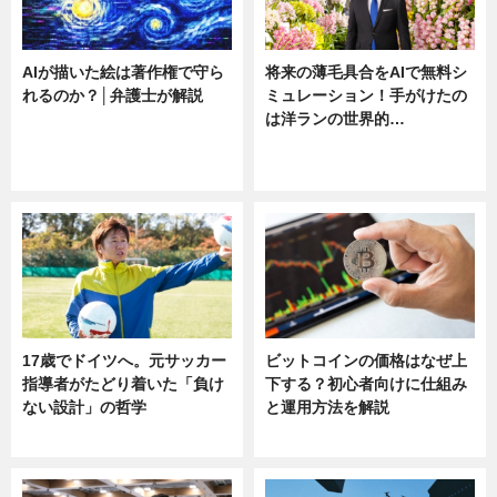
AIが描いた絵は著作権で守ら
将来の薄毛具合をAIで無料シ
れるのか？│弁護士が解説
ミュレーション！手がけたの
は洋ランの世界的…
ニュース
ニュース
sponsored by 河野メリクロン
17歳でドイツへ。元サッカー
ビットコインの価格はなぜ上
指導者がたどり着いた「負け
下する？初心者向けに仕組み
ない設計」の哲学
と運用方法を解説
ニュース
ニュース