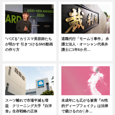
“バズる”カリスマ美容師たち
退職代行「モームリ事件」 弁
が明かす 引きつけるSNS動画
護士法人・オーシャン代表弁
の作り方
護士に1年6か月…
ニュース
ニュース
スーツ離れで市場半減も増
未成年にも広がる被害『AI性
益 クリーニング大手『白洋
的ディープフェイク』は法律
舍』生存戦略の正体
で裁けるのか│弁…