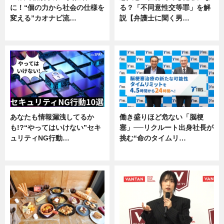
に！“個の力から社会の仕様を
る？「不同意性交等罪」を解
変える”カオナビ流…
説【弁護士に聞く男…
企業インタビュー
専門家インタビュー
あなたも情報漏洩してるか
働き盛りほど危ない「脳梗
も!?“やってはいけない”セキ
塞」──リクルート出身社長が
ュリティNG行動…
挑む“命のタイムリ…
専門家インタビュー
企業インタビュー