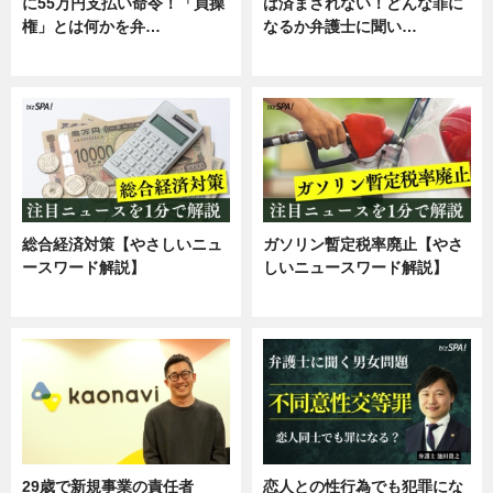
に55万円支払い命令！「貞操
は済まされない！どんな罪に
権」とは何かを弁…
なるか弁護士に聞い…
専門家インタビュー
専門家インタビュー
総合経済対策【やさしいニュ
ガソリン暫定税率廃止【やさ
ースワード解説】
しいニュースワード解説】
ニュース
ニュース
29歳で新規事業の責任者
恋人との性行為でも犯罪にな