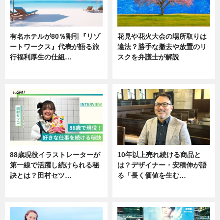
有名ホテルが80％割引『リゾ
花見や花火大会の場所取りは
ートワークス』代表が語る旅
違法？勝手な撤去や放置のリ
行福利厚生の仕組…
スクを弁護士が解説
ニュース
ニュース
88歳現役イラストレーターが
10年以上売れ続ける商品と
第一線で活躍し続けられる秘
は？デザイナー・安積伸が語
訣とは？田村セツ…
る「長く価値を生む…
専門家インタビュー
ニュース