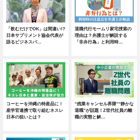
「飲むだけでOK」は間違い!?
退職代行モームリ家宅捜索の
日本サプリメント協会代表が
理由は？弁護士が解説する
語るビジネスパ…
「非弁行為」と利用時…
ニュース
専門家インタビュー
コーヒーを沖縄の特産品に！
“残業キャンセル界隈”“静かな
産学官連携で取り組むネスレ
退職”が話題！Z世代社員の離
日本の狙いとは？
職の実態と解…
企業インタビュー
企業インタビュー