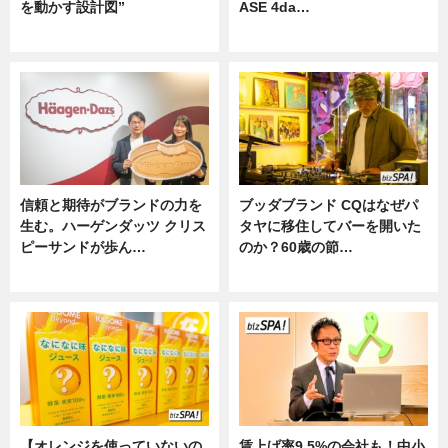
を動かす設計図”
ASE 4da…
ニュース
ニュース
信頼と期待がブランドの力を
ブッダブランド CQはなぜパ
生む。ハーゲンダッツ クリス
タヤに移住してバーを開いた
ピーサンドが歩ん…
のか？60歳の節…
ニュース
ニュース
【オレンジを使っていないの
賃上げ率9.5%の会社も！中小