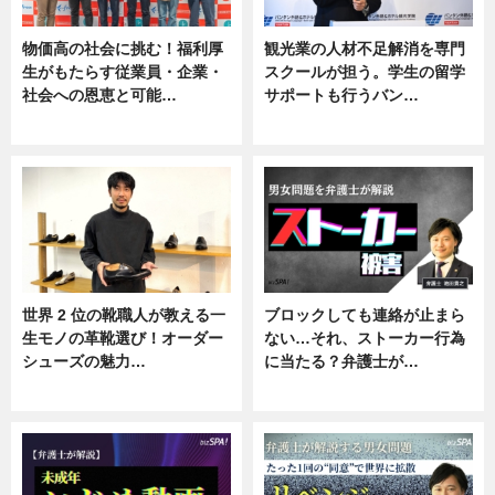
物価高の社会に挑む！福利厚
観光業の人材不足解消を専門
生がもたらす従業員・企業・
スクールが担う。学生の留学
社会への恩恵と可能…
サポートも行うバン…
ニュース
ニュース, 企業インタビュー
世界 2 位の靴職人が教える一
ブロックしても連絡が止まら
生モノの革靴選び！オーダー
ない…それ、ストーカー行為
シューズの魅力…
に当たる？弁護士が…
ニュース, 専門家インタビュー
ニュース, 専門家インタビュー