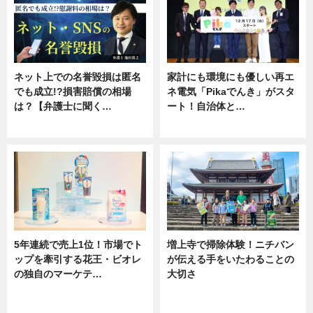
ネット上での名誉毀損は匿名
家計にも環境にも優しい再エ
でも成立!?損害賠償の相場
ネ電気「Pikaでんき」がスタ
は？【弁護士に聞く…
ート！自治体と…
専門家インタビュー
ニュース
5年連続で売上1位！市場でト
増上寺で掃除体験！ニチバン
ップを牽引する花王・ビオレ
が伝える手をいたわることの
の独自のマーケテ…
大切さ
ニュース, 暮らし
ニュース, 企業インタビュー, 暮ら
し