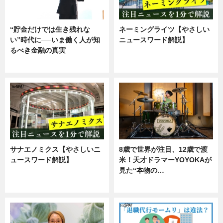
“貯金だけでは生き残れな
ネーミングライツ【やさしい
い”時代に──いま働く人が知
ニュースワード解説】
るべき金融の真実
ニュース
企業インタビュー
サナエノミクス【やさしいニ
8歳で世界が注目、12歳で渡
ュースワード解説】
米！天才ドラマーYOYOKAが
見た“本物の…
ニュース
エンタメ