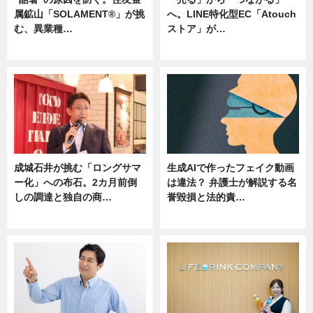
属鉱山「SOLAMENT®」が挑
へ。LINE特化型EC「Atouch
む、異業種…
ストア」が…
ニュース
ニュース
成城石井が挑む「ロングサマ
生成AIで作ったフェイク動画
ー化」への布石。2カ月前倒
は違法？ 弁護士が解説する名
しの調達と独自の商…
誉毀損と法的責…
ニュース
ニュース