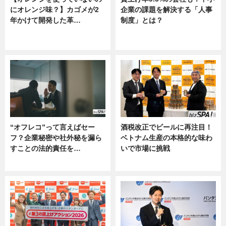
にオレンジ味？】カゴメが2
企業の課題を解決する「人事
年かけて開発した革…
制度」とは？
グルメ, ニュース, 企業インタビュ
ニュース
ー
“オフレコ”って言えばセー
酒税改正でビールに再注目！
フ？企業秘密や社外秘を漏ら
ベトナム生産の本格的な味わ
すことの法的責任を…
いで市場に挑戦
ニュース, 専門家インタビュー
ニュース