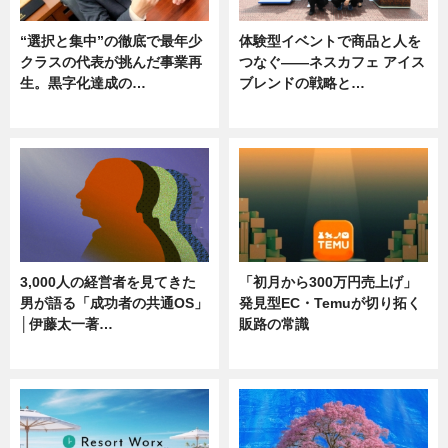
“選択と集中”の徹底で最年少
体験型イベントで商品と人を
クラスの代表が挑んだ事業再
つなぐ――ネスカフェ アイス
生。黒字化達成の…
ブレンドの戦略と…
ニュース
ニュース
3,000人の経営者を見てきた
「初月から300万円売上げ」
男が語る「成功者の共通OS」
発見型EC・Temuが切り拓く
│伊藤太一著…
販路の常識
ニュース
ニュース