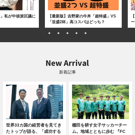
た」私が中核派区議に
【最新版】吉野家の牛丼「超特盛」VS
【
「並盛2杯」高コスパはどっち？
ー
新着記事
世界33カ国の経営者を見てき
棚田を耕す女子サッカーチー
たトップが語る、「成功する
ム。地域とともに歩む 『FC