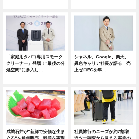
企業インタビュー
ニュース
「家庭用タバコ専用スモーク
シャネル、Google、楽天、
クリーナー」登場！“最後の分
異色キャリア社長が語る 売
煙空間”に参入し…
上ゼロECを年…
ニュース
ニュース
成城石井が"新鮮で安価な生ま
社員旅行のニーズが約7割増│
ぐろ"を通年販売 難題を実現
近ツー調査から見える実施の