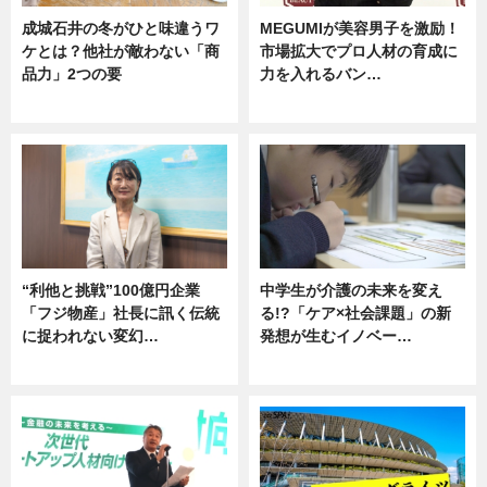
成城石井の冬がひと味違うワ
MEGUMIが美容男子を激励！
ケとは？他社が敵わない「商
市場拡大でプロ人材の育成に
品力」2つの要
力を入れるバン…
グルメ
企業インタビュー
“利他と挑戦”100億円企業
中学生が介護の未来を変え
「フジ物産」社長に訊く伝統
る!?「ケア×社会課題」の新
に捉われない変幻…
発想が生むイノベー…
ニュース
ニュース