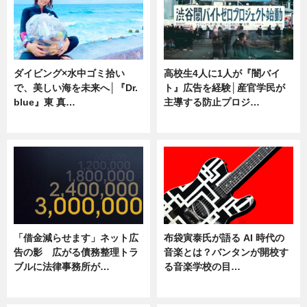
ダイビング×水中ゴミ拾い
高校生4人に1人が『闇バイ
で、美しい海を未来へ│『Dr.
ト』広告を経験│産官学民が
blue』東 真…
主導する防止プロジ…
ニュース
ニュース
「借金減らせます」ネット広
布袋寅泰氏が語る AI 時代の
告の影 広がる債務整理トラ
音楽とは？バンタンが開校す
ブルに法律事務所が…
る音楽学校の目…
ニュース
ニュース