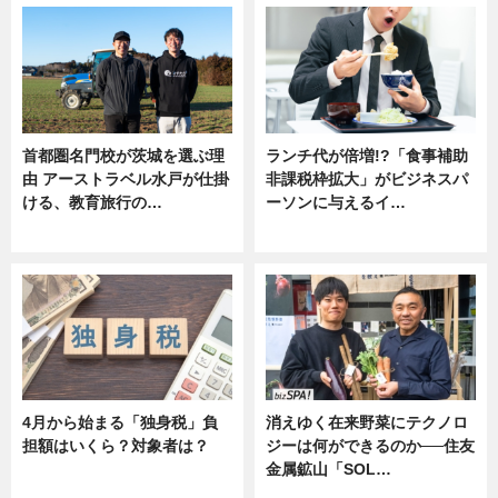
首都圏名門校が茨城を選ぶ理
ランチ代が倍増!?「食事補助
由 アーストラベル水戸が仕掛
非課税枠拡大」がビジネスパ
ける、教育旅行の…
ーソンに与えるイ…
ニュース
ニュース
4月から始まる「独身税」負
消えゆく在来野菜にテクノロ
担額はいくら？対象者は？
ジーは何ができるのか──住友
金属鉱山「SOL…
ニュース