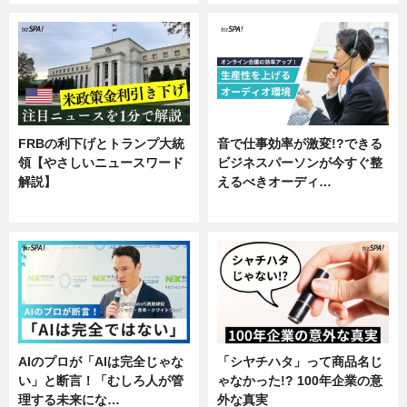
FRBの利下げとトランプ大統
音で仕事効率が激変!?できる
領【やさしいニュースワード
ビジネスパーソンが今すぐ整
解説】
えるべきオーディ…
ニュース
企業インタビュー
AIのプロが「AIは完全じゃな
「シヤチハタ」って商品名じ
い」と断言！「むしろ人が管
ゃなかった!? 100年企業の意
理する未来にな…
外な真実