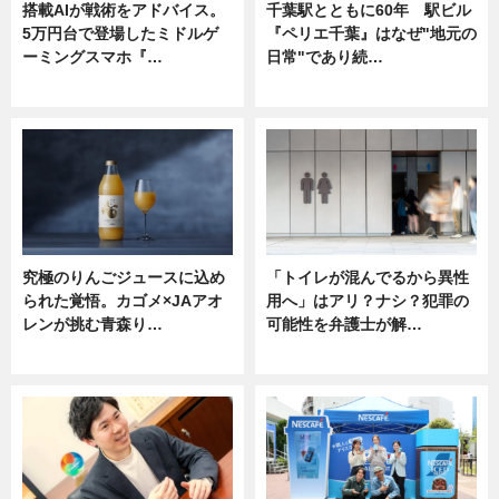
搭載AIが戦術をアドバイス。
千葉駅とともに60年 駅ビル
5万円台で登場したミドルゲ
『ペリエ千葉』はなぜ"地元の
ーミングスマホ『…
日常"であり続…
ニュース
ニュース
究極のりんごジュースに込め
「トイレが混んでるから異性
られた覚悟。カゴメ×JAアオ
用へ」はアリ？ナシ？犯罪の
レンが挑む青森り…
可能性を弁護士が解…
ニュース
ニュース, 専門家インタビュー