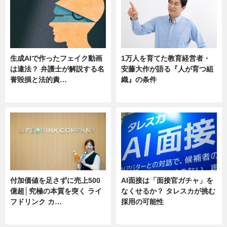
生成AIで作ったフェイク動画
1万人を育てた教育経営者・
は違法？ 弁護士が解説する名
安藤大作が語る『人が育つ組
誉毀損と法的責…
織』の条件
ニュース
ニュース
付加価値を足さずに売上500
AI面接は「面接官ガチャ」を
億超│究極の本質を突く ライ
なくせるか？ タレスカが挑む
フドリンク カ…
採用の可能性
ニュース
ニュース