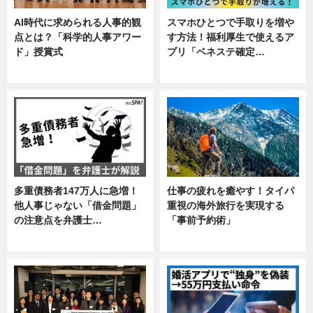
AI時代に求められる人事的観
スマホひとつで手取りを増や
点とは？「科学的人事アワー
す方法！福利厚生で使えるア
ド」授賞式
プリ「ベネステ確定…
ニュース
企業インタビュー
多重債務者147万人に急増！
仕事の疲れを癒やす！タイパ
他人事じゃない「借金問題」
重視の海外旅行を実現する
の注意点を弁護士…
「事前予約術」
専門家インタビュー
暮らし