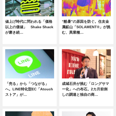
値上げ時代に問われる「価格
“酷暑”の原因を防ぐ。住友金
以上の価値」 Shake Shack
属鉱山「SOLAMENT®」が挑
が磨き続…
む、異業種…
ニュース
ニュース
「売る」から「つながる」
成城石井が挑む「ロングサマ
へ。LINE特化型EC「Atouch
ー化」への布石。2カ月前倒
ストア」が…
しの調達と独自の商…
ニュース
ニュース