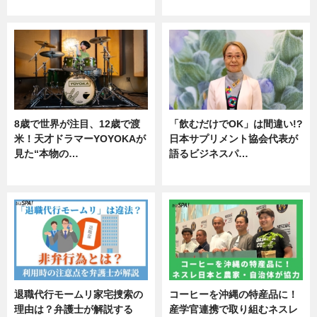
ニュース
ニュース
8歳で世界が注目、12歳で渡
「飲むだけでOK」は間違い!?
米！天才ドラマーYOYOKAが
日本サプリメント協会代表が
見た“本物の…
語るビジネスパ…
エンタメ
ニュース
退職代行モームリ家宅捜索の
コーヒーを沖縄の特産品に！
理由は？弁護士が解説する
産学官連携で取り組むネスレ