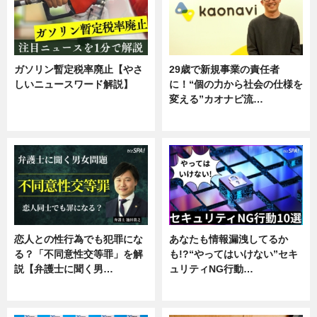
ガソリン暫定税率廃止【やさ
29歳で新規事業の責任者
しいニュースワード解説】
に！“個の力から社会の仕様を
変える”カオナビ流…
ニュース
企業インタビュー
恋人との性行為でも犯罪にな
あなたも情報漏洩してるか
る？「不同意性交等罪」を解
も!?“やってはいけない”セキ
説【弁護士に聞く男…
ュリティNG行動…
専門家インタビュー
専門家インタビュー