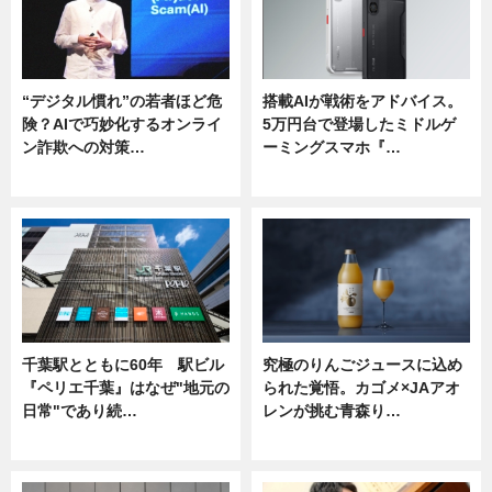
“デジタル慣れ”の若者ほど危
搭載AIが戦術をアドバイス。
険？AIで巧妙化するオンライ
5万円台で登場したミドルゲ
ン詐欺への対策…
ーミングスマホ『…
ニュース
ニュース
千葉駅とともに60年 駅ビル
究極のりんごジュースに込め
『ペリエ千葉』はなぜ"地元の
られた覚悟。カゴメ×JAアオ
日常"であり続…
レンが挑む青森り…
ニュース
ニュース