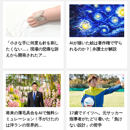
「小さな手に何度も針を刺し
AIが描いた絵は著作権で守ら
たくない…」現場の悲痛な訴
れるのか？│弁護士が解説
えから開発されたア…
ニュース
ニュース
将来の薄毛具合をAIで無料シ
17歳でドイツへ。元サッカー
ミュレーション！手がけたの
指導者がたどり着いた「負け
は洋ランの世界的…
ない設計」の哲学