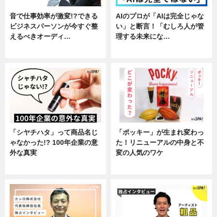
音で仕事効率が激変!?できる
AIのプロが「AIは完全じゃな
ビジネスパーソンが今すぐ整
い」と断言！「むしろ人が管
えるべきオーディ…
理する未来にな…
企業インタビュー
企業インタビュー
「シヤチハタ」って商品名じ
「ポッキー」が生まれ変わっ
ゃなかった!? 100年企業の意
た！リニューアルの中身と不
外な真実
変の人気のワケ
企業インタビュー
グルメ