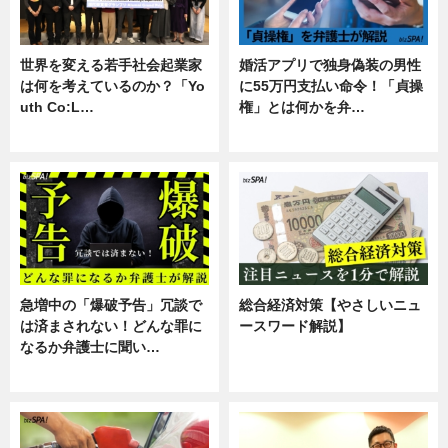
世界を変える若手社会起業家
婚活アプリで独身偽装の男性
は何を考えているのか？「Yo
に55万円支払い命令！「貞操
uth Co:L…
権」とは何かを弁…
スキル
専門家インタビュー
急増中の「爆破予告」冗談で
総合経済対策【やさしいニュ
は済まされない！どんな罪に
ースワード解説】
なるか弁護士に聞い…
ニュース
専門家インタビュー