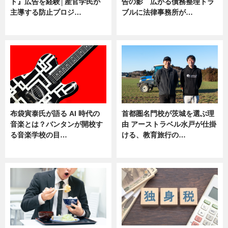
ト』広告を経験│産官学民が
告の影 広がる債務整理トラ
主導する防止プロジ…
ブルに法律事務所が…
ニュース
ニュース
布袋寅泰氏が語る AI 時代の
首都圏名門校が茨城を選ぶ理
音楽とは？バンタンが開校す
由 アーストラベル水戸が仕掛
る音楽学校の目…
ける、教育旅行の…
ニュース
ニュース