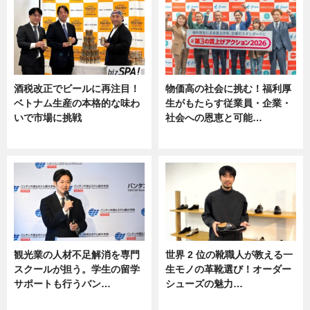
酒税改正でビールに再注目！
物価高の社会に挑む！福利厚
ベトナム生産の本格的な味わ
生がもたらす従業員・企業・
いで市場に挑戦
社会への恩恵と可能…
ニュース
ニュース
観光業の人材不足解消を専門
世界 2 位の靴職人が教える一
スクールが担う。学生の留学
生モノの革靴選び！オーダー
サポートも行うバン…
シューズの魅力…
ニュース, 企業インタビュー
ニュース, 専門家インタビュー