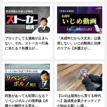
ブロックしても連絡が止まら
「未成年だから大丈夫」は通
ない…それ、ストーカー行為
用しない。いじめ動画と法律
に当たる？弁護士が…
のリアル【弁護士が…
ニュース, 専門家インタビュー
ニュース, 専門家インタビュー
同意があっても犯罪になる？
【CxOは採用から育てる時代
リベンジポルノの境界線【弁
へ】急成長企業クオンティア
護士が解説する男女…
が始める新しい採…