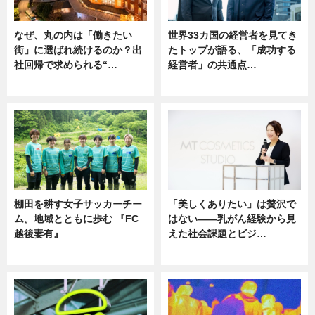
なぜ、丸の内は「働きたい
世界33カ国の経営者を見てき
街」に選ばれ続けるのか？出
たトップが語る、「成功する
社回帰で求められる“…
経営者」の共通点…
ニュース
ニュース
棚田を耕す女子サッカーチー
「美しくありたい」は贅沢で
ム。地域とともに歩む 『FC
はない――乳がん経験から見
越後妻有』
えた社会課題とビジ…
ニュース
ニュース