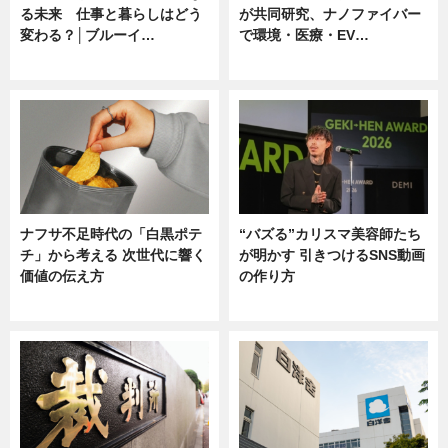
る未来 仕事と暮らしはどう
が共同研究、ナノファイバー
変わる？│ブルーイ…
で環境・医療・EV…
ニュース
ニュース
ナフサ不足時代の「白黒ポテ
“バズる”カリスマ美容師たち
チ」から考える 次世代に響く
が明かす 引きつけるSNS動画
価値の伝え方
の作り方
ニュース
ニュース