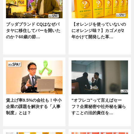
ブッダブランド CQはなぜパ
【オレンジを使っていないの
タヤに移住してバーを開いた
にオレンジ味？】カゴメが2
のか？60歳の節…
年かけて開発した革…
ニュース
グルメ, ニュース, 企業インタビュ
ー
賃上げ率9.5%の会社も！中小
“オフレコ”って言えばセー
企業の課題を解決する「人事
フ？企業秘密や社外秘を漏ら
制度」とは？
すことの法的責任を…
ニュース
ニュース, 専門家インタビュー