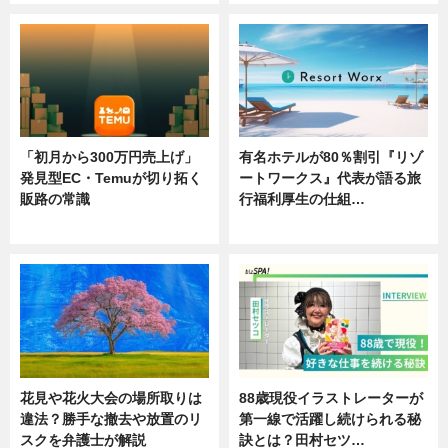
「初月から300万円売上げ」
有名ホテルが80％割引『リゾ
発見型EC・Temuが切り拓く
ートワークス』代表が語る旅
販路の常識
行福利厚生の仕組…
ニュース
ニュース
花見や花火大会の場所取りは
88歳現役イラストレーターが
違法？勝手な撤去や放置のリ
第一線で活躍し続けられる秘
スクを弁護士が解説
訣とは？田村セツ…