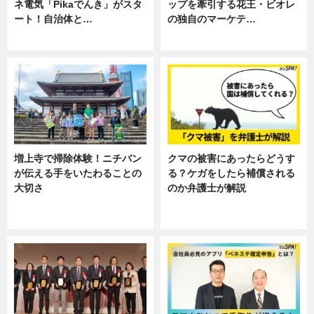
ネ電気「Pikaでんき」がスタ
ップを牽引する花王・ビオレ
ート！自治体と…
の独自のマーケテ…
ニュース
ニュース, 暮らし
増上寺で掃除体験！ニチバン
クマの被害にあったらどうす
が伝える手をいたわることの
る？ケガをしたら補償される
大切さ
のか弁護士が解説
ニュース, 企業インタビュー, 暮ら
専門家インタビュー
し