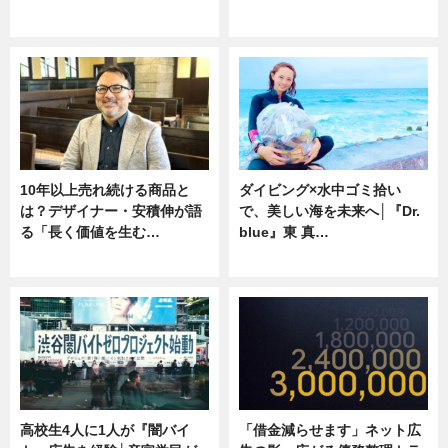
ニュース
専門家インタビュー
10年以上売れ続ける商品と
ダイビング×水中ゴミ拾い
は？デザイナー・安積伸が語
で、美しい海を未来へ│『Dr.
る「長く価値を生む…
blue』東 真…
ニュース
ニュース
高校生4人に1人が『闇バイ
「借金減らせます」ネット広