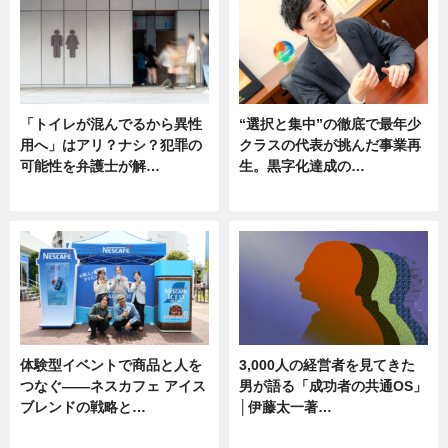
「トイレが混んでるから異性
“選択と集中”の徹底で最年少
用へ」はアリ？ナシ？犯罪の
クラスの代表が挑んだ事業再
可能性を弁護士が解…
生。黒字化達成の…
ニュース, 専門家インタビュー
ニュース
体験型イベントで商品と人を
3,000人の経営者を見てきた
つなぐ――ネスカフェ アイス
男が語る「成功者の共通OS」
ブレンドの戦略と…
│伊藤太一著…
ニュース
ニュース