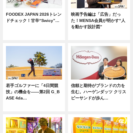
FOODEX JAPAN 2026トレン
映画予告編は「広告」だっ
ドチェック！甘辛“Swicy”…
た！MENSA会員が明かす“人
を動かす設計図”
ニュース
ニュース
若手ゴルファーに「4日間競
信頼と期待がブランドの力を
技」の機会を——第2回 G_B
生む。ハーゲンダッツ クリス
ASE 4da…
ピーサンドが歩ん…
ニュース
ニュース