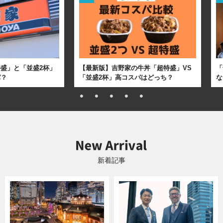
盛」と「並盛2杯」
【最新版】吉野家の牛丼「超特盛」VS
「
パ？
「並盛2杯」高コスパはどっち？
な
新着記事