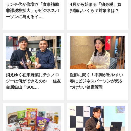
ランチ代が倍増!?「食事補助
4月から始まる「独身税」負
非課税枠拡大」がビジネスパ
担額はいくら？対象者は？
ーソンに与えるイ…
ニュース
ニュース
消えゆく在来野菜にテクノロ
医師に聞く！不調が出やすい
ジーは何ができるのか──住友
春にビジネスパーソンが気を
金属鉱山「SOL…
つけたい健康管理
ニュース
ニュース