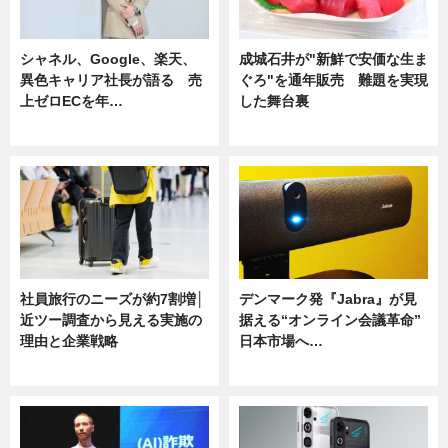
シャネル、Google、楽天、
成城石井が"新鮮で安価な生ま
異色キャリア社長が語る 売
ぐろ"を通年販売 難題を実現
上ゼロECを年…
した舞台裏
ニュース
ニュース
社員旅行のニーズが約7割増│
デンマーク発『Jabra』が見
近ツー調査から見える実施の
据える“オンライン会議革命”
理由と企業戦略
日本市場へ…
ニュース
ニュース