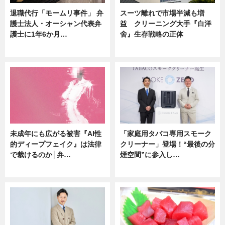
退職代行「モームリ事件」 弁
スーツ離れで市場半減も増
護士法人・オーシャン代表弁
益 クリーニング大手『白洋
護士に1年6か月…
舍』生存戦略の正体
ニュース
企業インタビュー
未成年にも広がる被害『AI性
「家庭用タバコ専用スモーク
的ディープフェイク』は法律
クリーナー」登場！“最後の分
で裁けるのか│弁…
煙空間”に参入し…
ニュース
ニュース