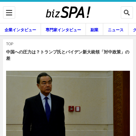
企業インタビュー
専門家インタビュー
副業
ニュース
暮らし
エンタメ
TOP
中国への圧力は？トランプ氏とバイデン新大統領「対中政策」の
差
企業インタビュー
専門家インタビュー
副業
ニュース
グルメ
スキル