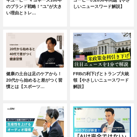
キユーピー マヨネーズ100年
コーヒーの2050年問題【やさ
のブランド戦略！“ユ”が大き
しいニュースワード解説】
い理由とトレ…
ニュース
企業インタビュー
健康の土台は足のケアから！
FRBの利下げとトランプ大統
20代から始めると差がつく習
領【やさしいニュースワード
慣とは【スポーツ…
解説】
専門家インタビュー
ニュース