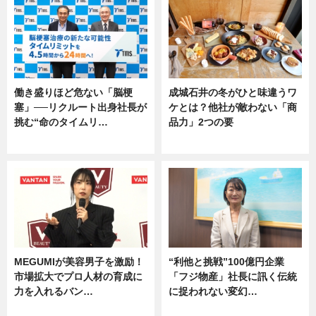
働き盛りほど危ない「脳梗
成城石井の冬がひと味違うワ
塞」──リクルート出身社長が
ケとは？他社が敵わない「商
挑む“命のタイムリ…
品力」2つの要
企業インタビュー
グルメ
MEGUMIが美容男子を激励！
“利他と挑戦”100億円企業
市場拡大でプロ人材の育成に
「フジ物産」社長に訊く伝統
力を入れるバン…
に捉われない変幻…
企業インタビュー
ニュース