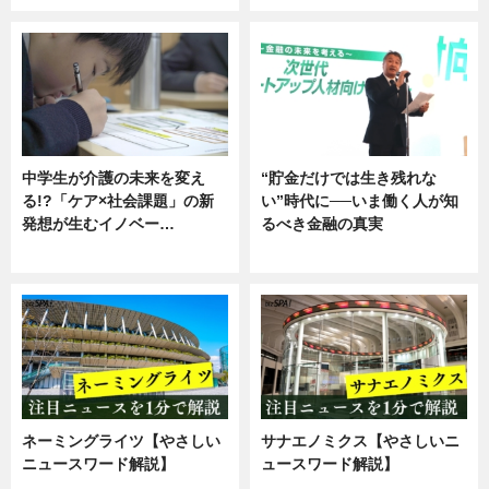
中学生が介護の未来を変え
“貯金だけでは生き残れな
る!?「ケア×社会課題」の新
い”時代に──いま働く人が知
発想が生むイノベー…
るべき金融の真実
ニュース
企業インタビュー
ネーミングライツ【やさしい
サナエノミクス【やさしいニ
ニュースワード解説】
ュースワード解説】