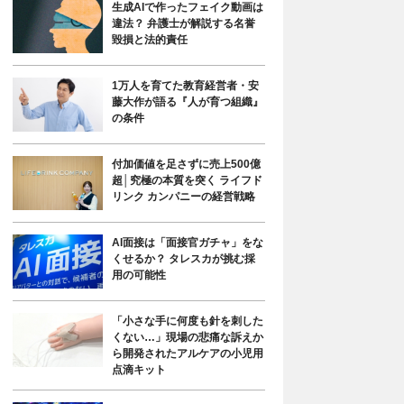
生成AIで作ったフェイク動画は
違法？ 弁護士が解説する名誉
毀損と法的責任
1万人を育てた教育経営者・安
藤大作が語る『人が育つ組織』
の条件
付加価値を足さずに売上500億
超│究極の本質を突く ライフド
リンク カンパニーの経営戦略
AI面接は「面接官ガチャ」をな
くせるか？ タレスカが挑む採
用の可能性
「小さな手に何度も針を刺した
くない…」現場の悲痛な訴えか
ら開発されたアルケアの小児用
点滴キット