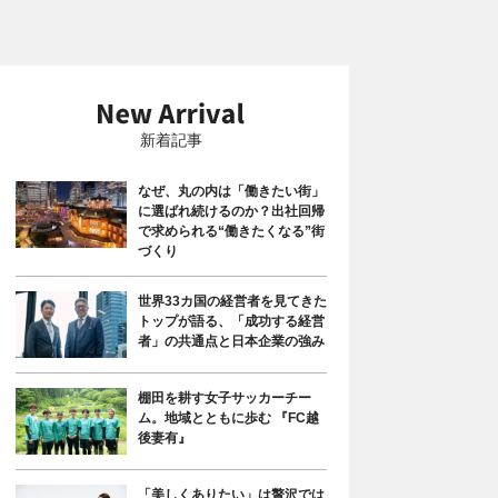
新着記事
なぜ、丸の内は「働きたい街」
に選ばれ続けるのか？出社回帰
で求められる“働きたくなる”街
づくり
世界33カ国の経営者を見てきた
トップが語る、「成功する経営
者」の共通点と日本企業の強み
棚田を耕す女子サッカーチー
ム。地域とともに歩む 『FC越
後妻有』
「美しくありたい」は贅沢では