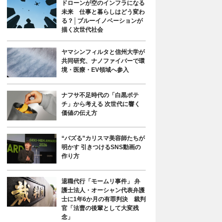
ドローンが空のインフラになる
未来 仕事と暮らしはどう変わ
る？│ブルーイノベーションが
描く次世代社会
ヤマシンフィルタと信州大学が
共同研究、ナノファイバーで環
境・医療・EV領域へ参入
ナフサ不足時代の「白黒ポテ
チ」から考える 次世代に響く
価値の伝え方
“バズる”カリスマ美容師たちが
明かす 引きつけるSNS動画の
作り方
退職代行「モームリ事件」 弁
護士法人・オーシャン代表弁護
士に1年6か月の有罪判決 裁判
官「法曹の後輩として大変残
念」