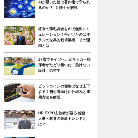
AIが描いた絵は著作権で守られ
るのか？│弁護士が解説
将来の薄毛具合をAIで無料シミ
ュレーション！手がけたのは洋
ランの世界的栽培業者！その理
由とは
17歳でドイツへ。元サッカー指
導者がたどり着いた「負けない
設計」の哲学
ビットコインの価格はなぜ上下
する？初心者向けに仕組みと運
用方法を解説
HR EXPO主催者が語る 総務・
人事・教育の最新トレンドと
は？