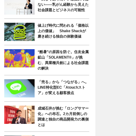
ない――乳がん経験から見えた
社会課題とビジネスの可能性
値上げ時代に問われる「価格以
上の価値」 Shake Shackが
磨き続ける独自の体験価値
“酷暑”の原因を防ぐ。住友金属
鉱山「SOLAMENT®」が挑
む、異業種共創による社会課題
の解決
「売る」から「つながる」へ。
LINE特化型EC「Atouchスト
ア」が変える顧客接点
成城石井が挑む「ロングサマー
化」への布石。2カ月前倒しの
調達と独自の商品開発力の裏側
とは