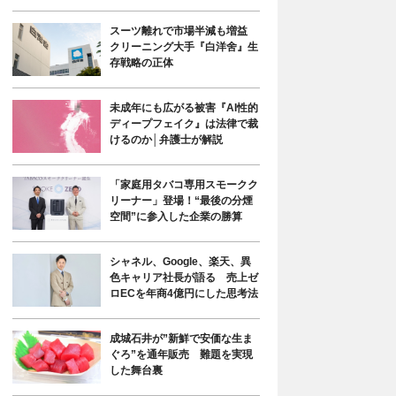
スーツ離れで市場半減も増益
クリーニング大手『白洋舍』生
存戦略の正体
未成年にも広がる被害『AI性的
ディープフェイク』は法律で裁
けるのか│弁護士が解説
「家庭用タバコ専用スモークク
リーナー」登場！“最後の分煙
空間”に参入した企業の勝算
シャネル、Google、楽天、異
色キャリア社長が語る 売上ゼ
ロECを年商4億円にした思考法
成城石井が”新鮮で安価な生ま
ぐろ”を通年販売 難題を実現
した舞台裏