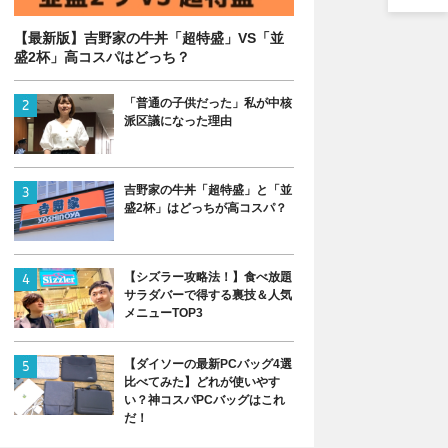
【最新版】吉野家の牛丼「超特盛」VS「並
盛2杯」高コスパはどっち？
「普通の子供だった」私が中核
派区議になった理由
吉野家の牛丼「超特盛」と「並
盛2杯」はどっちが高コスパ？
【シズラー攻略法！】食べ放題
サラダバーで得する裏技＆人気
メニューTOP3
【ダイソーの最新PCバッグ4選
比べてみた】どれが使いやす
い？神コスパPCバッグはこれ
だ！