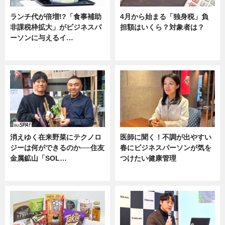
ランチ代が倍増!?「食事補助
4月から始まる「独身税」負
非課税枠拡大」がビジネスパ
担額はいくら？対象者は？
ーソンに与えるイ…
ニュース
ニュース
消えゆく在来野菜にテクノロ
医師に聞く！不調が出やすい
ジーは何ができるのか──住友
春にビジネスパーソンが気を
金属鉱山「SOL…
つけたい健康管理
ニュース
ニュース