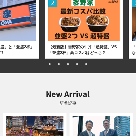
盛」と「並盛2杯」
【最新版】吉野家の牛丼「超特盛」VS
「
パ？
「並盛2杯」高コスパはどっち？
な
新着記事