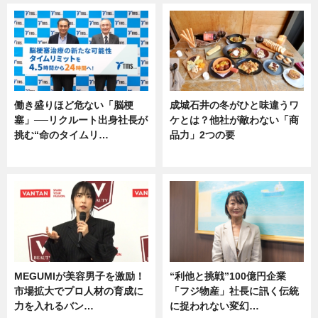
働き盛りほど危ない「脳梗
成城石井の冬がひと味違うワ
塞」──リクルート出身社長が
ケとは？他社が敵わない「商
挑む“命のタイムリ…
品力」2つの要
企業インタビュー
グルメ
MEGUMIが美容男子を激励！
“利他と挑戦”100億円企業
市場拡大でプロ人材の育成に
「フジ物産」社長に訊く伝統
力を入れるバン…
に捉われない変幻…