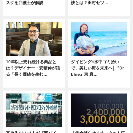
スクを弁護士が解説
訣とは？田村セツ…
ニュース
専門家インタビュー
10年以上売れ続ける商品と
ダイビング×水中ゴミ拾い
は？デザイナー・安積伸が語
で、美しい海を未来へ│『Dr.
る「長く価値を生む…
blue』東 真…
ニュース
ニュース
高校生4人に1人が『闇バイ
「借金減らせます」ネット広