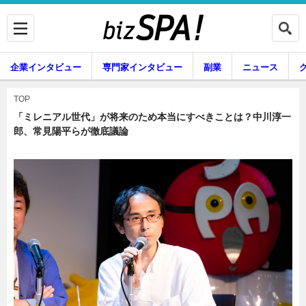
企業インタビュー
専門家インタビュー
副業
ニュース
暮らし
エンタメ
TOP
「ミレニアル世代」が将来のため本当にすべきことは？中川淳一
郎、常見陽平らが徹底議論
企業インタビュー
専門家インタビュー
副業
ニュース
グルメ
スキル