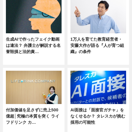
生成AIで作ったフェイク動画
1万人を育てた教育経営者・
は違法？ 弁護士が解説する名
安藤大作が語る『人が育つ組
誉毀損と法的責…
織』の条件
ニュース
ニュース
付加価値を足さずに売上500
AI面接は「面接官ガチャ」を
億超│究極の本質を突く ライ
なくせるか？ タレスカが挑む
フドリンク カ…
採用の可能性
ニュース
ニュース