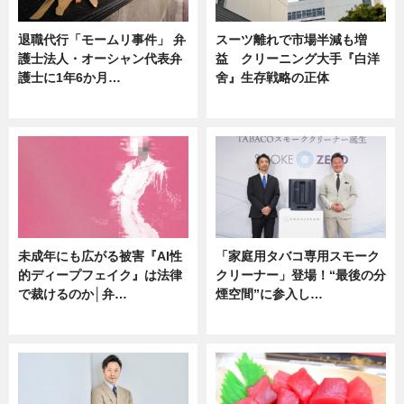
退職代行「モームリ事件」 弁
スーツ離れで市場半減も増
護士法人・オーシャン代表弁
益 クリーニング大手『白洋
護士に1年6か月…
舍』生存戦略の正体
ニュース
企業インタビュー
未成年にも広がる被害『AI性
「家庭用タバコ専用スモーク
的ディープフェイク』は法律
クリーナー」登場！“最後の分
で裁けるのか│弁…
煙空間”に参入し…
ニュース
ニュース