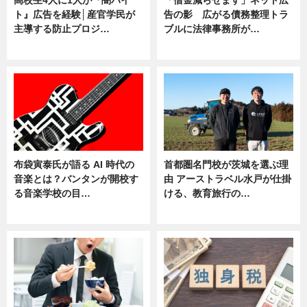
ト』広告を経験│産官学民が
告の影 広がる債務整理トラ
主導する防止プロジ…
ブルに法律事務所が…
ニュース
ニュース
布袋寅泰氏が語る AI 時代の
首都圏名門校が茨城を選ぶ理
音楽とは？バンタンが開校す
由 アーストラベル水戸が仕掛
る音楽学校の目…
ける、教育旅行の…
ニュース
ニュース