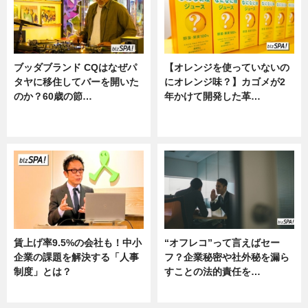
ブッダブランド CQはなぜパ
【オレンジを使っていないの
タヤに移住してバーを開いた
にオレンジ味？】カゴメが2
のか？60歳の節…
年かけて開発した革…
ニュース
グルメ, ニュース, 企業インタビュ
ー
賃上げ率9.5%の会社も！中小
“オフレコ”って言えばセー
企業の課題を解決する「人事
フ？企業秘密や社外秘を漏ら
制度」とは？
すことの法的責任を…
ニュース
ニュース, 専門家インタビュー