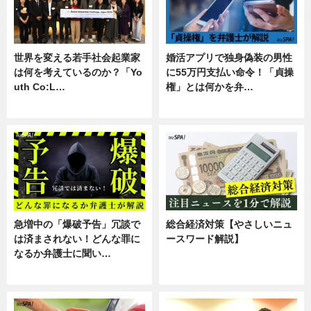
世界を変える若手社会起業家
婚活アプリで独身偽装の男性
は何を考えているのか？「Yo
に55万円支払い命令！「貞操
uth Co:L…
権」とは何かを弁…
スキル
専門家インタビュー
急増中の「爆破予告」冗談で
総合経済対策【やさしいニュ
は済まされない！どんな罪に
ースワード解説】
なるか弁護士に聞い…
ニュース
専門家インタビュー