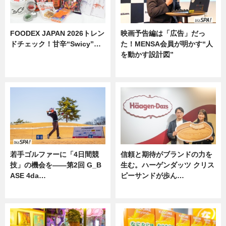
FOODEX JAPAN 2026トレン
映画予告編は「広告」だっ
ドチェック！甘辛“Swicy”…
た！MENSA会員が明かす“人
を動かす設計図”
ニュース
ニュース
若手ゴルファーに「4日間競
信頼と期待がブランドの力を
技」の機会を——第2回 G_B
生む。ハーゲンダッツ クリス
ASE 4da…
ピーサンドが歩ん…
ニュース
ニュース