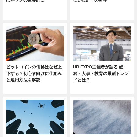
は洋ランの世界的…
ない設計」の哲学
ニュース
ニュース
sponsored by 河野メリクロン
ビットコインの価格はなぜ上
HR EXPO主催者が語る 総
下する？初心者向けに仕組み
務・人事・教育の最新トレン
と運用方法を解説
ドとは？
ニュース
ニュース