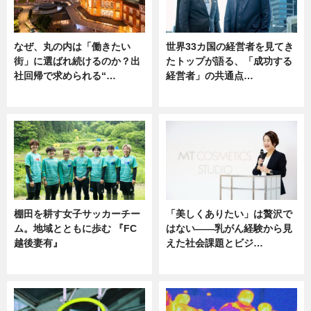
なぜ、丸の内は「働きたい
世界33カ国の経営者を見てき
街」に選ばれ続けるのか？出
たトップが語る、「成功する
社回帰で求められる“…
経営者」の共通点…
ニュース
ニュース
棚田を耕す女子サッカーチー
「美しくありたい」は贅沢で
ム。地域とともに歩む 『FC
はない――乳がん経験から見
越後妻有』
えた社会課題とビジ…
ニュース
ニュース