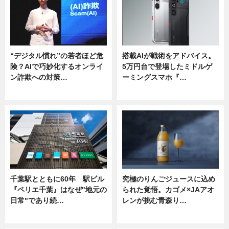
“デジタル慣れ”の若者ほど危
搭載AIが戦術をアドバイス。
険？AIで巧妙化するオンライ
5万円台で登場したミドルゲ
ン詐欺への対策…
ーミングスマホ『…
ニュース
ニュース
千葉駅とともに60年 駅ビル
究極のりんごジュースに込め
『ペリエ千葉』はなぜ"地元の
られた覚悟。カゴメ×JAアオ
日常"であり続…
レンが挑む青森り…
ニュース
ニュース