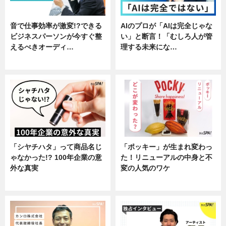
音で仕事効率が激変!?できる
AIのプロが「AIは完全じゃな
ビジネスパーソンが今すぐ整
い」と断言！「むしろ人が管
えるべきオーディ…
理する未来にな…
企業インタビュー
企業インタビュー
「シヤチハタ」って商品名じ
「ポッキー」が生まれ変わっ
ゃなかった!? 100年企業の意
た！リニューアルの中身と不
外な真実
変の人気のワケ
企業インタビュー
グルメ