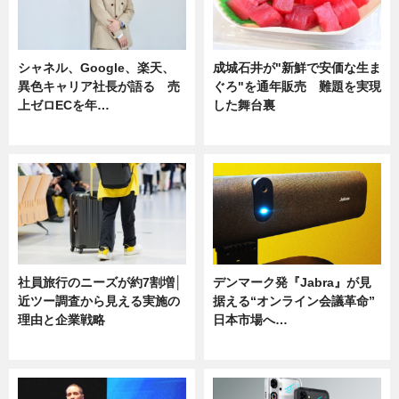
シャネル、Google、楽天、
成城石井が"新鮮で安価な生ま
異色キャリア社長が語る 売
ぐろ"を通年販売 難題を実現
上ゼロECを年…
した舞台裏
ニュース
ニュース
社員旅行のニーズが約7割増│
デンマーク発『Jabra』が見
近ツー調査から見える実施の
据える“オンライン会議革命”
理由と企業戦略
日本市場へ…
ニュース
ニュース