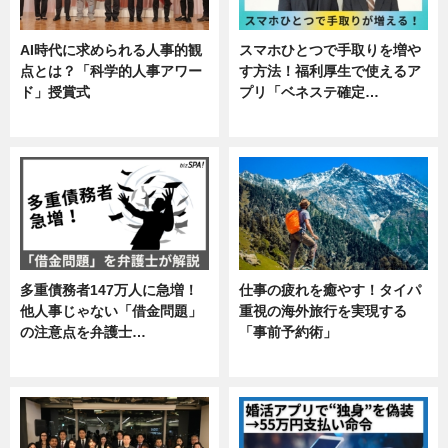
AI時代に求められる人事的観
スマホひとつで手取りを増や
点とは？「科学的人事アワー
す方法！福利厚生で使えるア
ド」授賞式
プリ「ベネステ確定…
ニュース
企業インタビュー
多重債務者147万人に急増！
仕事の疲れを癒やす！タイパ
他人事じゃない「借金問題」
重視の海外旅行を実現する
の注意点を弁護士…
「事前予約術」
専門家インタビュー
暮らし