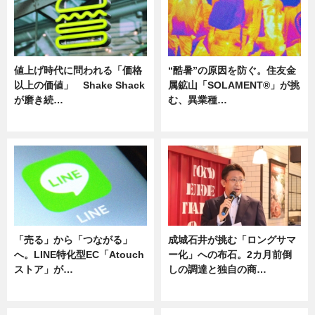
値上げ時代に問われる「価格
“酷暑”の原因を防ぐ。住友金
以上の価値」 Shake Shack
属鉱山「SOLAMENT®」が挑
が磨き続…
む、異業種…
ニュース
ニュース
「売る」から「つながる」
成城石井が挑む「ロングサマ
へ。LINE特化型EC「Atouch
ー化」への布石。2カ月前倒
ストア」が…
しの調達と独自の商…
ニュース
ニュース