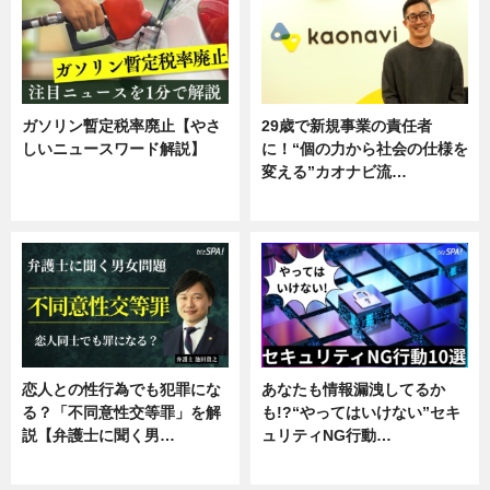
ガソリン暫定税率廃止【やさ
29歳で新規事業の責任者
しいニュースワード解説】
に！“個の力から社会の仕様を
変える”カオナビ流…
ニュース
企業インタビュー
恋人との性行為でも犯罪にな
あなたも情報漏洩してるか
る？「不同意性交等罪」を解
も!?“やってはいけない”セキ
説【弁護士に聞く男…
ュリティNG行動…
専門家インタビュー
専門家インタビュー