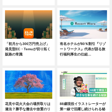
ニュース
ニュース
「初月から300万円売上げ」
有名ホテルが80％割引『リゾ
発見型EC・Temuが切り拓く
ートワークス』代表が語る旅
販路の常識
行福利厚生の仕組…
ニュース
ニュース
花見や花火大会の場所取りは
88歳現役イラストレーターが
違法？勝手な撤去や放置のリ
第一線で活躍し続けられる秘