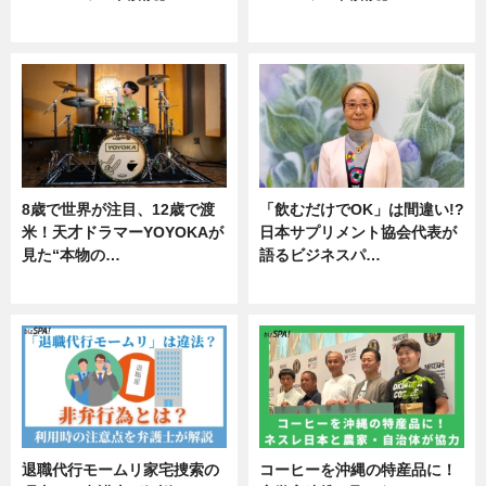
ニュース
ニュース
8歳で世界が注目、12歳で渡
「飲むだけでOK」は間違い!?
米！天才ドラマーYOYOKAが
日本サプリメント協会代表が
見た“本物の…
語るビジネスパ…
エンタメ
ニュース
退職代行モームリ家宅捜索の
コーヒーを沖縄の特産品に！