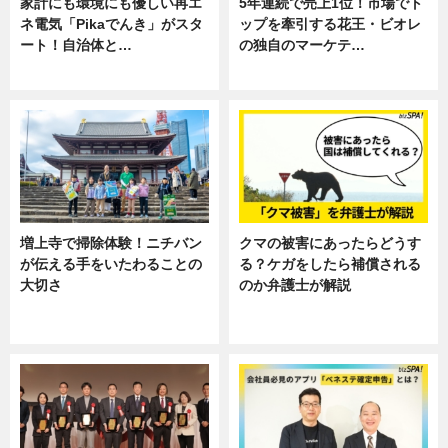
家計にも環境にも優しい再エ
5年連続で売上1位！市場でト
ネ電気「Pikaでんき」がスタ
ップを牽引する花王・ビオレ
ート！自治体と…
の独自のマーケテ…
ニュース
ニュース, 暮らし
増上寺で掃除体験！ニチバン
クマの被害にあったらどうす
が伝える手をいたわることの
る？ケガをしたら補償される
大切さ
のか弁護士が解説
ニュース, 企業インタビュー, 暮ら
専門家インタビュー
し