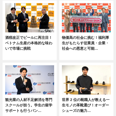
酒税改正でビールに再注目！
物価高の社会に挑む！福利厚
ベトナム生産の本格的な味わ
生がもたらす従業員・企業・
いで市場に挑戦
社会への恩恵と可能…
ニュース
ニュース
観光業の人材不足解消を専門
世界 2 位の靴職人が教える一
スクールが担う。学生の留学
生モノの革靴選び！オーダー
サポートも行うバン…
シューズの魅力…