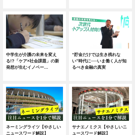
企業インタビュー
ニュース
中学生が介護の未来を変え
“貯金だけでは生き残れな
る!?「ケア×社会課題」の新
い”時代に──いま働く人が知
発想が生むイノベー…
るべき金融の真実
ニュース
企業インタビュー
ネーミングライツ【やさしい
サナエノミクス【やさしいニ
ニュースワード解説】
ュースワード解説】