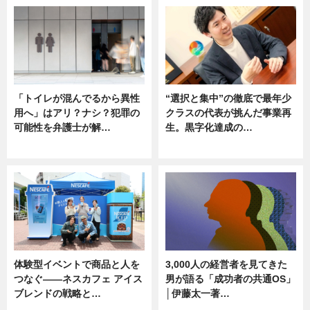
「トイレが混んでるから異性
“選択と集中”の徹底で最年少
用へ」はアリ？ナシ？犯罪の
クラスの代表が挑んだ事業再
可能性を弁護士が解…
生。黒字化達成の…
ニュース, 専門家インタビュー
ニュース
体験型イベントで商品と人を
3,000人の経営者を見てきた
つなぐ――ネスカフェ アイス
男が語る「成功者の共通OS」
ブレンドの戦略と…
│伊藤太一著…