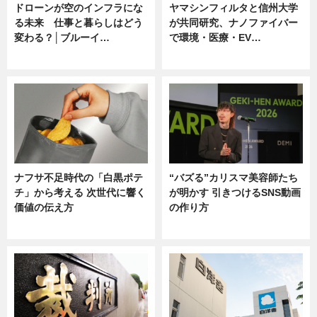
ドローンが空のインフラにな
ヤマシンフィルタと信州大学
る未来 仕事と暮らしはどう
が共同研究、ナノファイバー
変わる？│ブルーイ…
で環境・医療・EV…
ニュース
ニュース
ナフサ不足時代の「白黒ポテ
“バズる”カリスマ美容師たち
チ」から考える 次世代に響く
が明かす 引きつけるSNS動画
価値の伝え方
の作り方
ニュース
ニュース