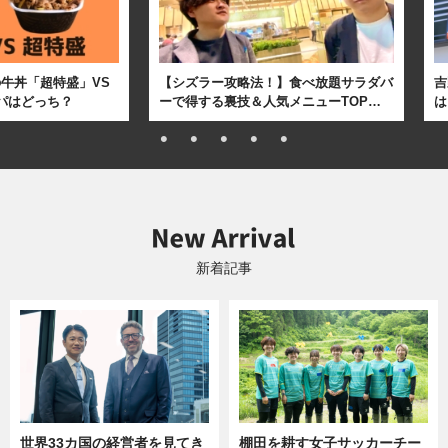
牛丼「超特盛」VS
【シズラー攻略法！】食べ放題サラダバ
吉
パはどっち？
ーで得する裏技＆人気メニューTOP…
は
新着記事
世界33カ国の経営者を見てき
棚田を耕す女子サッカーチー