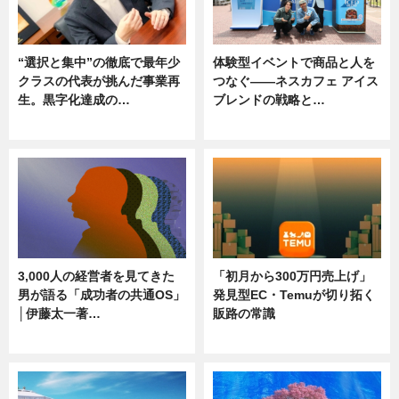
“選択と集中”の徹底で最年少
体験型イベントで商品と人を
クラスの代表が挑んだ事業再
つなぐ――ネスカフェ アイス
生。黒字化達成の…
ブレンドの戦略と…
ニュース
ニュース
3,000人の経営者を見てきた
「初月から300万円売上げ」
男が語る「成功者の共通OS」
発見型EC・Temuが切り拓く
│伊藤太一著…
販路の常識
ニュース
ニュース