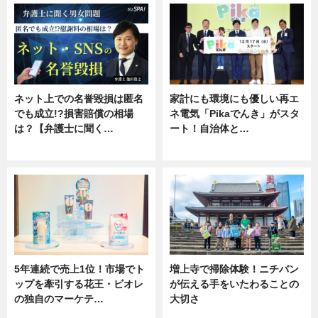
ネット上での名誉毀損は匿名
家計にも環境にも優しい再エ
でも成立!?損害賠償の相場
ネ電気「Pikaでんき」がスタ
は？【弁護士に聞く…
ート！自治体と…
専門家インタビュー
ニュース
5年連続で売上1位！市場でト
増上寺で掃除体験！ニチバン
ップを牽引する花王・ビオレ
が伝える手をいたわることの
の独自のマーケテ…
大切さ