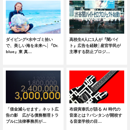
ダイビング×水中ゴミ拾い
高校生4人に1人が『闇バイ
で、美しい海を未来へ│『Dr.
ト』広告を経験│産官学民が
blue』東 真…
主導する防止プロジ…
ニュース
ニュース
「借金減らせます」ネット広
布袋寅泰氏が語る AI 時代の
告の影 広がる債務整理トラ
音楽とは？バンタンが開校す
ブルに法律事務所が…
る音楽学校の目…
ニュース
ニュース