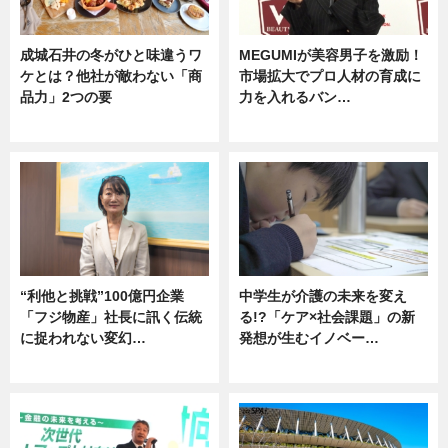
成城石井の冬がひと味違うワ
MEGUMIが美容男子を激励！
ケとは？他社が敵わない「商
市場拡大でプロ人材の育成に
品力」2つの要
力を入れるバン…
グルメ
企業インタビュー
“利他と挑戦”100億円企業
中学生が介護の未来を変え
「フジ物産」社長に訊く伝統
る!?「ケア×社会課題」の新
に捉われない変幻…
発想が生むイノベー…
ニュース
ニュース