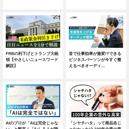
専門家インタビュー
FRBの利下げとトランプ大統
音で仕事効率が激変!?できる
領【やさしいニュースワード
ビジネスパーソンが今すぐ整
解説】
えるべきオーディ…
ニュース
企業インタビュー
AIのプロが「AIは完全じゃな
「シヤチハタ」って商品名じ
い」と断言！「むしろ人が管
ゃなかった!? 100年企業の意