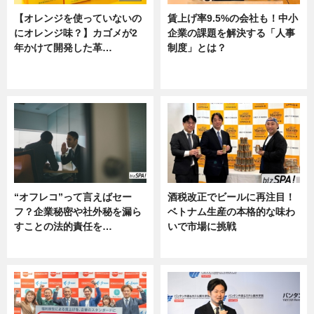
【オレンジを使っていないの
賃上げ率9.5%の会社も！中小
にオレンジ味？】カゴメが2
企業の課題を解決する「人事
年かけて開発した革…
制度」とは？
グルメ, ニュース, 企業インタビュ
ニュース
ー
“オフレコ”って言えばセー
酒税改正でビールに再注目！
フ？企業秘密や社外秘を漏ら
ベトナム生産の本格的な味わ
すことの法的責任を…
いで市場に挑戦
ニュース, 専門家インタビュー
ニュース