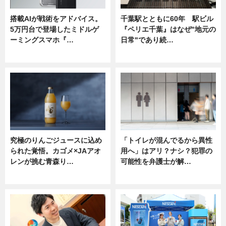
搭載AIが戦術をアドバイス。
千葉駅とともに60年 駅ビル
5万円台で登場したミドルゲ
『ペリエ千葉』はなぜ"地元の
ーミングスマホ『…
日常"であり続…
ニュース
ニュース
究極のりんごジュースに込め
「トイレが混んでるから異性
られた覚悟。カゴメ×JAアオ
用へ」はアリ？ナシ？犯罪の
レンが挑む青森り…
可能性を弁護士が解…
ニュース
ニュース, 専門家インタビュー