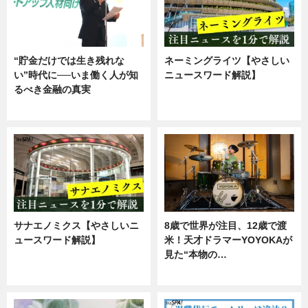
“貯金だけでは生き残れな
ネーミングライツ【やさしい
い”時代に──いま働く人が知
ニュースワード解説】
るべき金融の真実
ニュース
企業インタビュー
サナエノミクス【やさしいニ
8歳で世界が注目、12歳で渡
ュースワード解説】
米！天才ドラマーYOYOKAが
見た“本物の…
ニュース
エンタメ