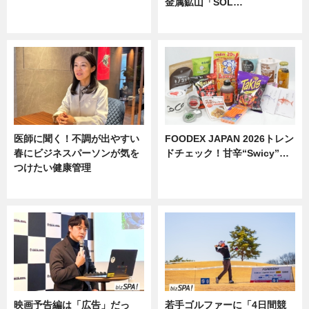
金属鉱山「SOL…
ニュース
ニュース
医師に聞く！不調が出やすい
FOODEX JAPAN 2026トレン
春にビジネスパーソンが気を
ドチェック！甘辛“Swicy”…
つけたい健康管理
ニュース
ニュース
映画予告編は「広告」だっ
若手ゴルファーに「4日間競