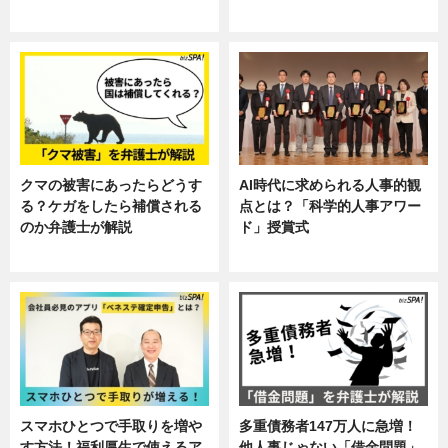
ニュース, 暮らし
ニュース, 企業インタビュー, 暮ら
し
クマの被害にあったらどうす
AI時代に求められる人事的観
る？ケガをしたら補償される
点とは？「科学的人事アワー
のか弁護士が解説
ド」授賞式
専門家インタビュー
ニュース
スマホひとつで手取りを増や
多重債務者147万人に急増！
す方法！福利厚生で使えるア
他人事じゃない「借金問題」