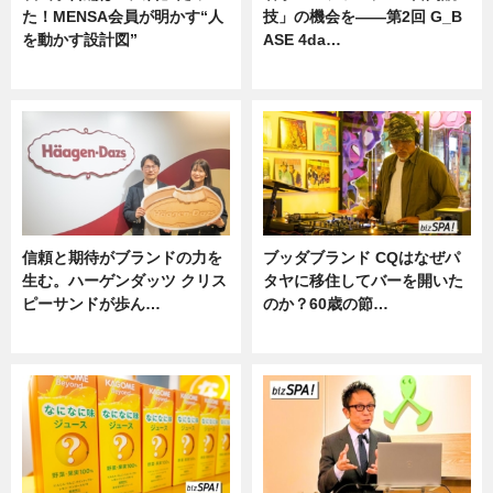
た！MENSA会員が明かす“人
技」の機会を——第2回 G_B
を動かす設計図”
ASE 4da…
ニュース
ニュース
信頼と期待がブランドの力を
ブッダブランド CQはなぜパ
生む。ハーゲンダッツ クリス
タヤに移住してバーを開いた
ピーサンドが歩ん…
のか？60歳の節…
ニュース
ニュース