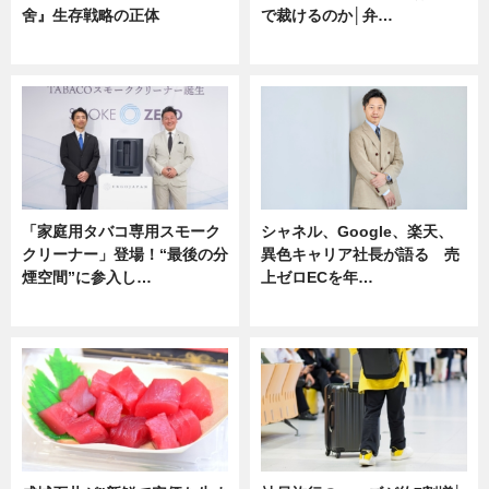
舍』生存戦略の正体
で裁けるのか│弁…
企業インタビュー
ニュース
「家庭用タバコ専用スモーク
シャネル、Google、楽天、
クリーナー」登場！“最後の分
異色キャリア社長が語る 売
煙空間”に参入し…
上ゼロECを年…
ニュース
ニュース