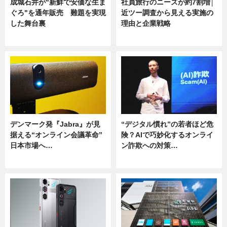
成城石井が"新鮮で安価な生ま
社員旅行のニーズが約7割増│
ぐろ"を通年販売 難題を実現
近ツー調査から見える実施の
した舞台裏
理由と企業戦略
ニュース
ニュース
デンマーク発『Jabra』が見
“デジタル慣れ”の若者ほど危
据える“オンライン会議革命”
険？AIで巧妙化するオンライ
日本市場へ…
ン詐欺への対策…
ニュース
ニュース