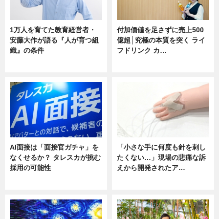
1万人を育てた教育経営者・
付加価値を足さずに売上500
安藤大作が語る『人が育つ組
億超│究極の本質を突く ライ
織』の条件
フドリンク カ…
ニュース
ニュース
AI面接は「面接官ガチャ」を
「小さな手に何度も針を刺し
なくせるか？ タレスカが挑む
たくない…」現場の悲痛な訴
採用の可能性
えから開発されたア…
ニュース
ニュース