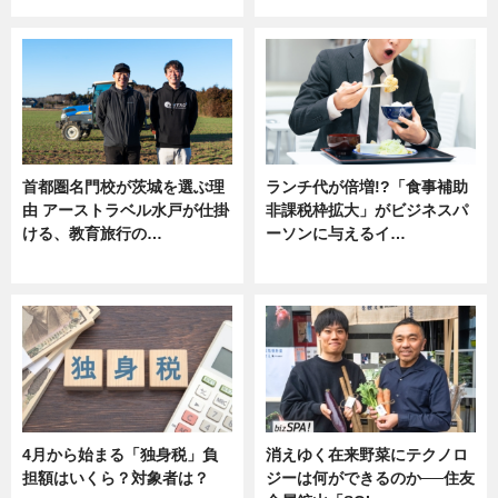
首都圏名門校が茨城を選ぶ理
ランチ代が倍増!?「食事補助
由 アーストラベル水戸が仕掛
非課税枠拡大」がビジネスパ
ける、教育旅行の…
ーソンに与えるイ…
ニュース
ニュース
4月から始まる「独身税」負
消えゆく在来野菜にテクノロ
担額はいくら？対象者は？
ジーは何ができるのか──住友