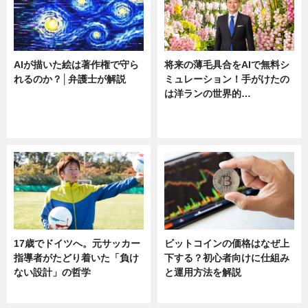
AIが描いた絵は著作権で守ら
将来の薄毛具合をAIで無料シ
れるのか？│弁護士が解説
ミュレーション！手がけたの
は洋ランの世界的…
ニュース
ニュース
sponsored by 河野メリクロン
17歳でドイツへ。元サッカー
ビットコインの価格はなぜ上
指導者がたどり着いた「負け
下する？初心者向けに仕組み
ない設計」の哲学
と運用方法を解説
ニュース
ニュース