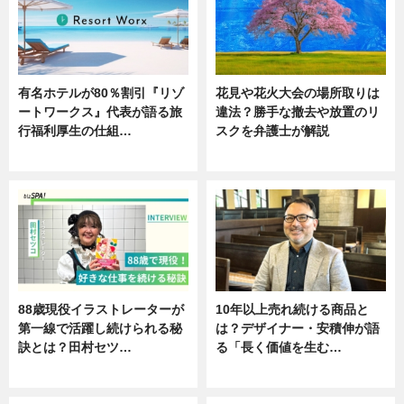
有名ホテルが80％割引『リゾ
花見や花火大会の場所取りは
ートワークス』代表が語る旅
違法？勝手な撤去や放置のリ
行福利厚生の仕組…
スクを弁護士が解説
ニュース
ニュース
88歳現役イラストレーターが
10年以上売れ続ける商品と
第一線で活躍し続けられる秘
は？デザイナー・安積伸が語
訣とは？田村セツ…
る「長く価値を生む…
専門家インタビュー
ニュース