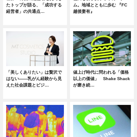
たトップが語る、「成功する
ム。地域とともに歩む 『FC
経営者」の共通点…
越後妻有』
ニュース
ニュース
「美しくありたい」は贅沢で
値上げ時代に問われる「価格
はない――乳がん経験から見
以上の価値」 Shake Shack
えた社会課題とビジ…
が磨き続…
ニュース
ニュース