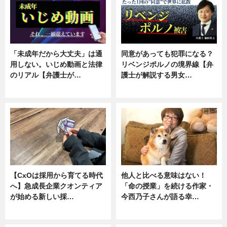
「未成年だから大丈夫」は通
同意があっても犯罪になる？
用しない。いじめ動画と法律
リベンジポルノの境界線【弁
のリアル【弁護士が…
護士が解説する男女…
ニュース, 専門家インタビュー
専門家インタビュー
【CxOは採用から育てる時代
他人と比べる意味はない！
へ】急成長企業クオンティア
「命の授業」を続ける作家・
が始める新しい採…
今西乃子さんが語る幸…
ニュース
専門家インタビュー