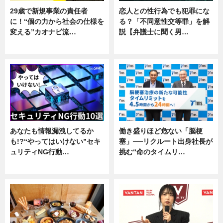
29歳で新規事業の責任者
恋人との性行為でも犯罪にな
に！“個の力から社会の仕様を
る？「不同意性交等罪」を解
変える”カオナビ流…
説【弁護士に聞く男…
企業インタビュー
専門家インタビュー
あなたも情報漏洩してるか
働き盛りほど危ない「脳梗
も!?“やってはいけない”セキ
塞」──リクルート出身社長が
ュリティNG行動…
挑む“命のタイムリ…
専門家インタビュー
企業インタビュー