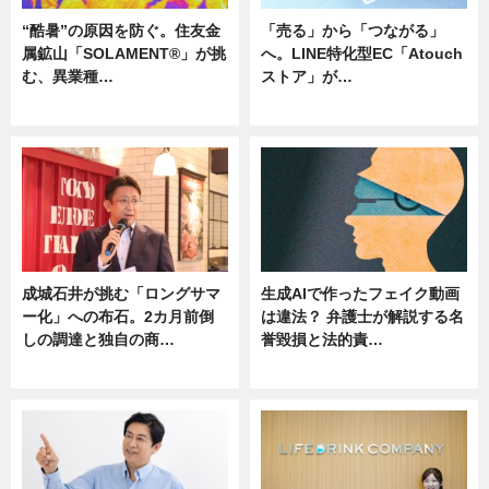
“酷暑”の原因を防ぐ。住友金
「売る」から「つながる」
属鉱山「SOLAMENT®」が挑
へ。LINE特化型EC「Atouch
む、異業種…
ストア」が…
ニュース
ニュース
成城石井が挑む「ロングサマ
生成AIで作ったフェイク動画
ー化」への布石。2カ月前倒
は違法？ 弁護士が解説する名
しの調達と独自の商…
誉毀損と法的責…
ニュース
ニュース