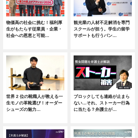
物価高の社会に挑む！福利厚
観光業の人材不足解消を専門
生がもたらす従業員・企業・
スクールが担う。学生の留学
社会への恩恵と可能…
サポートも行うバン…
ニュース
ニュース, 企業インタビュー
世界 2 位の靴職人が教える一
ブロックしても連絡が止まら
生モノの革靴選び！オーダー
ない…それ、ストーカー行為
シューズの魅力…
に当たる？弁護士が…
ニュース, 専門家インタビュー
ニュース, 専門家インタビュー