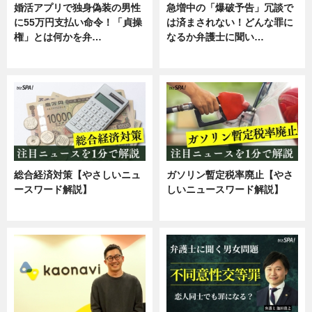
婚活アプリで独身偽装の男性
急増中の「爆破予告」冗談で
に55万円支払い命令！「貞操
は済まされない！どんな罪に
権」とは何かを弁…
なるか弁護士に聞い…
専門家インタビュー
専門家インタビュー
総合経済対策【やさしいニュ
ガソリン暫定税率廃止【やさ
ースワード解説】
しいニュースワード解説】
ニュース
ニュース