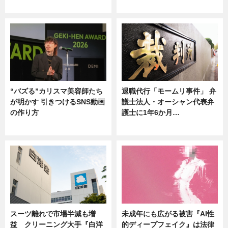
ニュース
ニュース
“バズる”カリスマ美容師たち
退職代行「モームリ事件」 弁
が明かす 引きつけるSNS動画
護士法人・オーシャン代表弁
の作り方
護士に1年6か月…
ニュース
ニュース
スーツ離れで市場半減も増
未成年にも広がる被害『AI性
益 クリーニング大手『白洋
的ディープフェイク』は法律