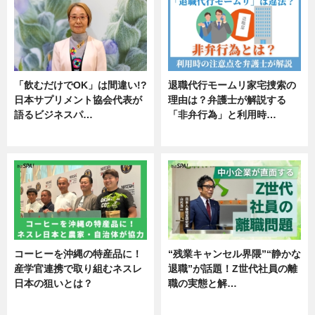
「飲むだけでOK」は間違い!?
退職代行モームリ家宅捜索の
日本サプリメント協会代表が
理由は？弁護士が解説する
語るビジネスパ…
「非弁行為」と利用時…
ニュース
専門家インタビュー
コーヒーを沖縄の特産品に！
“残業キャンセル界隈”“静かな
産学官連携で取り組むネスレ
退職”が話題！Z世代社員の離
日本の狙いとは？
職の実態と解…
企業インタビュー
企業インタビュー