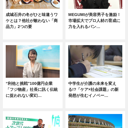
成城石井の冬がひと味違うワ
MEGUMIが美容男子を激励！
ケとは？他社が敵わない「商
市場拡大でプロ人材の育成に
品力」2つの要
力を入れるバン…
グルメ
企業インタビュー
“利他と挑戦”100億円企業
中学生が介護の未来を変え
「フジ物産」社長に訊く伝統
る!?「ケア×社会課題」の新
に捉われない変幻…
発想が生むイノベー…
ニュース
ニュース