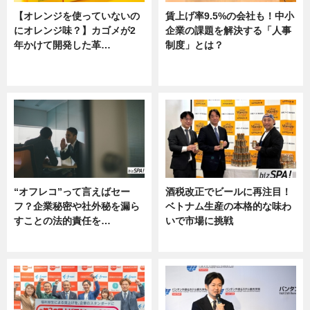
【オレンジを使っていないの
賃上げ率9.5%の会社も！中小
にオレンジ味？】カゴメが2
企業の課題を解決する「人事
年かけて開発した革…
制度」とは？
グルメ, ニュース, 企業インタビュ
ニュース
ー
“オフレコ”って言えばセー
酒税改正でビールに再注目！
フ？企業秘密や社外秘を漏ら
ベトナム生産の本格的な味わ
すことの法的責任を…
いで市場に挑戦
ニュース, 専門家インタビュー
ニュース