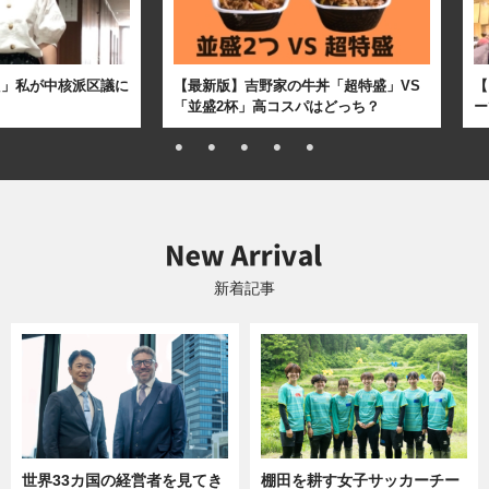
た」私が中核派区議に
【最新版】吉野家の牛丼「超特盛」VS
【
「並盛2杯」高コスパはどっち？
ー
新着記事
世界33カ国の経営者を見てき
棚田を耕す女子サッカーチー