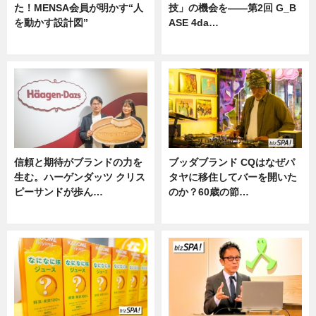
た！MENSA会員が明かす“人
技」の機会を——第2回 G_B
を動かす設計図”
ASE 4da…
ニュース
ニュース
信頼と期待がブランドの力を
ブッダブランド CQはなぜパ
生む。ハーゲンダッツ クリス
タヤに移住してバーを開いた
ピーサンドが歩ん…
のか？60歳の節…
ニュース
ニュース