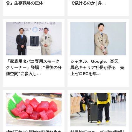
舍』生存戦略の正体
で裁けるのか│弁…
企業インタビュー
ニュース
「家庭用タバコ専用スモーク
シャネル、Google、楽天、
クリーナー」登場！“最後の分
異色キャリア社長が語る 売
煙空間”に参入し…
上ゼロECを年…
ニュース
ニュース