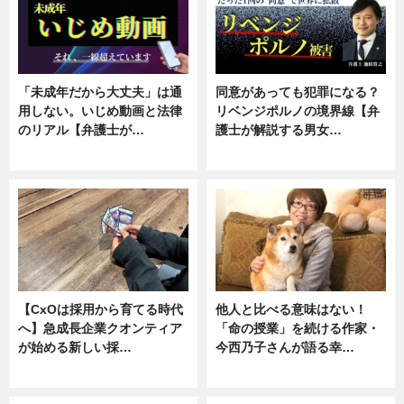
「未成年だから大丈夫」は通
同意があっても犯罪になる？
用しない。いじめ動画と法律
リベンジポルノの境界線【弁
のリアル【弁護士が…
護士が解説する男女…
ニュース, 専門家インタビュー
専門家インタビュー
【CxOは採用から育てる時代
他人と比べる意味はない！
へ】急成長企業クオンティア
「命の授業」を続ける作家・
が始める新しい採…
今西乃子さんが語る幸…
ニュース
専門家インタビュー