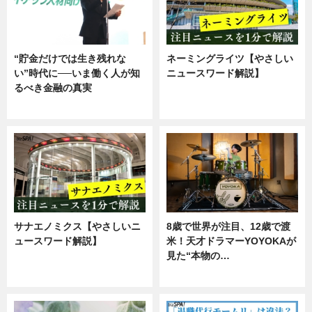
“貯金だけでは生き残れな
ネーミングライツ【やさしい
い”時代に──いま働く人が知
ニュースワード解説】
るべき金融の真実
ニュース
企業インタビュー
サナエノミクス【やさしいニ
8歳で世界が注目、12歳で渡
ュースワード解説】
米！天才ドラマーYOYOKAが
見た“本物の…
ニュース
エンタメ