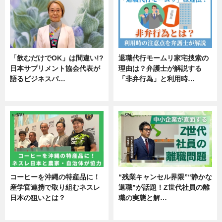
「飲むだけでOK」は間違い!?
退職代行モームリ家宅捜索の
日本サプリメント協会代表が
理由は？弁護士が解説する
語るビジネスパ…
「非弁行為」と利用時…
ニュース
専門家インタビュー
コーヒーを沖縄の特産品に！
“残業キャンセル界隈”“静かな
産学官連携で取り組むネスレ
退職”が話題！Z世代社員の離
日本の狙いとは？
職の実態と解…
企業インタビュー
企業インタビュー