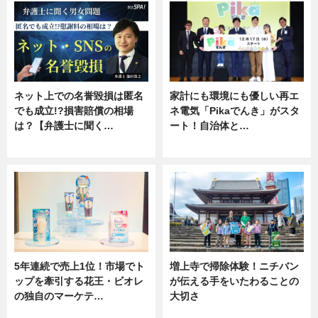
ネット上での名誉毀損は匿名
家計にも環境にも優しい再エ
でも成立!?損害賠償の相場
ネ電気「Pikaでんき」がスタ
は？【弁護士に聞く…
ート！自治体と…
専門家インタビュー
ニュース
5年連続で売上1位！市場でト
増上寺で掃除体験！ニチバン
ップを牽引する花王・ビオレ
が伝える手をいたわることの
の独自のマーケテ…
大切さ
ニュース, 暮らし
ニュース, 企業インタビュー, 暮ら