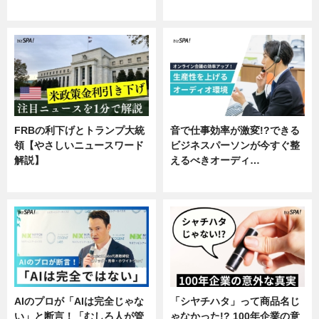
専門家インタビュー
FRBの利下げとトランプ大統
音で仕事効率が激変!?できる
領【やさしいニュースワード
ビジネスパーソンが今すぐ整
解説】
えるべきオーディ…
ニュース
企業インタビュー
AIのプロが「AIは完全じゃな
「シヤチハタ」って商品名じ
い」と断言！「むしろ人が管
ゃなかった!? 100年企業の意