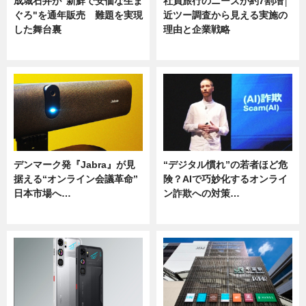
成城石井が"新鮮で安価な生ま
社員旅行のニーズが約7割増│
ぐろ"を通年販売 難題を実現
近ツー調査から見える実施の
した舞台裏
理由と企業戦略
ニュース
ニュース
デンマーク発『Jabra』が見
“デジタル慣れ”の若者ほど危
据える“オンライン会議革命”
険？AIで巧妙化するオンライ
日本市場へ…
ン詐欺への対策…
ニュース
ニュース