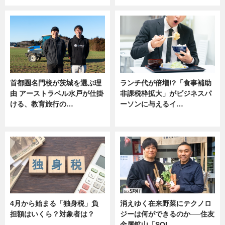
首都圏名門校が茨城を選ぶ理
ランチ代が倍増!?「食事補助
由 アーストラベル水戸が仕掛
非課税枠拡大」がビジネスパ
ける、教育旅行の…
ーソンに与えるイ…
ニュース
ニュース
4月から始まる「独身税」負
消えゆく在来野菜にテクノロ
担額はいくら？対象者は？
ジーは何ができるのか──住友
金属鉱山「SOL…