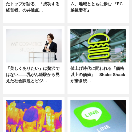
たトップが語る、「成功する
ム。地域とともに歩む 『FC
経営者」の共通点…
越後妻有』
ニュース
ニュース
「美しくありたい」は贅沢で
値上げ時代に問われる「価格
はない――乳がん経験から見
以上の価値」 Shake Shack
えた社会課題とビジ…
が磨き続…
ニュース
ニュース