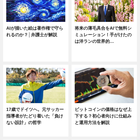
AIが描いた絵は著作権で守ら
将来の薄毛具合をAIで無料シ
れるのか？│弁護士が解説
ミュレーション！手がけたの
は洋ランの世界的…
ニュース
ニュース
sponsored by 河野メリクロン
17歳でドイツへ。元サッカー
ビットコインの価格はなぜ上
指導者がたどり着いた「負け
下する？初心者向けに仕組み
ない設計」の哲学
と運用方法を解説
ニュース
ニュース