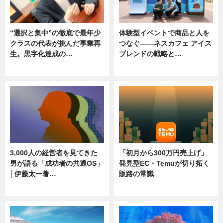
“選択と集中”の徹底で最年少
体験型イベントで商品と人を
クラスの代表が挑んだ事業再
つなぐ――ネスカフェ アイス
生。黒字化達成の…
ブレンドの戦略と…
ニュース
ニュース
3,000人の経営者を見てきた
「初月から300万円売上げ」
男が語る「成功者の共通OS」
発見型EC・Temuが切り拓く
│伊藤太一著…
販路の常識
ニュース
ニュース