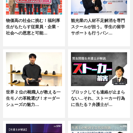
物価高の社会に挑む！福利厚
観光業の人材不足解消を専門
生がもたらす従業員・企業・
スクールが担う。学生の留学
社会への恩恵と可能…
サポートも行うバン…
ニュース
ニュース, 企業インタビュー
世界 2 位の靴職人が教える一
ブロックしても連絡が止まら
生モノの革靴選び！オーダー
ない…それ、ストーカー行為
シューズの魅力…
に当たる？弁護士が…
ニュース, 専門家インタビュー
ニュース, 専門家インタビュー