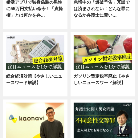
婚活アプリで独身偽装の男性
急増中の「爆破予告」冗談で
に55万円支払い命令！「貞操
は済まされない！どんな罪に
権」とは何かを弁…
なるか弁護士に聞い…
専門家インタビュー
専門家インタビュー
総合経済対策【やさしいニュ
ガソリン暫定税率廃止【やさ
ースワード解説】
しいニュースワード解説】
ニュース
ニュース