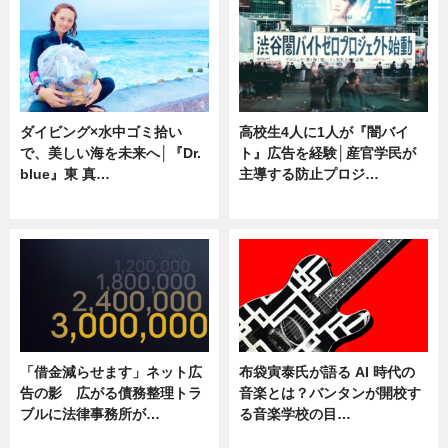
ダイビング×水中ゴミ拾い
高校生4人に1人が『闇バイ
で、美しい海を未来へ│『Dr.
ト』広告を経験│産官学民が
blue』東 真…
主導する防止プロジ…
ニュース
ニュース
「借金減らせます」ネット広
布袋寅泰氏が語る AI 時代の
告の影 広がる債務整理トラ
音楽とは？バンタンが開校す
ブルに法律事務所が…
る音楽学校の目…
ニュース
ニュース