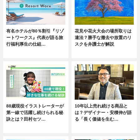
有名ホテルが80％割引『リゾ
花見や花火大会の場所取りは
ートワークス』代表が語る旅
違法？勝手な撤去や放置のリ
行福利厚生の仕組…
スクを弁護士が解説
ニュース
ニュース
88歳現役イラストレーターが
10年以上売れ続ける商品と
第一線で活躍し続けられる秘
は？デザイナー・安積伸が語
訣とは？田村セツ…
る「長く価値を生む…
専門家インタビュー
ニュース