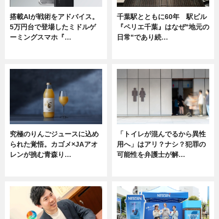
搭載AIが戦術をアドバイス。
千葉駅とともに60年 駅ビル
5万円台で登場したミドルゲ
『ペリエ千葉』はなぜ"地元の
ーミングスマホ『…
日常"であり続…
ニュース
ニュース
究極のりんごジュースに込め
「トイレが混んでるから異性
られた覚悟。カゴメ×JAアオ
用へ」はアリ？ナシ？犯罪の
レンが挑む青森り…
可能性を弁護士が解…
ニュース
ニュース, 専門家インタビュー