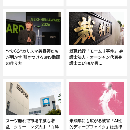
ニュース
ニュース
“バズる”カリスマ美容師たち
退職代行「モームリ事件」 弁
が明かす 引きつけるSNS動画
護士法人・オーシャン代表弁
の作り方
護士に1年6か月…
ニュース
ニュース
スーツ離れで市場半減も増
未成年にも広がる被害『AI性
益 クリーニング大手『白洋
的ディープフェイク』は法律