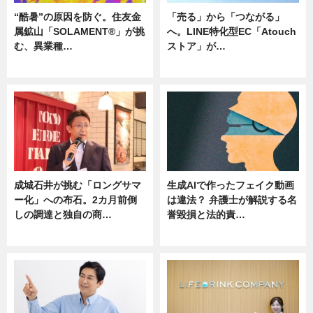
“酷暑”の原因を防ぐ。住友金
「売る」から「つながる」
属鉱山「SOLAMENT®」が挑
へ。LINE特化型EC「Atouch
む、異業種…
ストア」が…
ニュース
ニュース
成城石井が挑む「ロングサマ
生成AIで作ったフェイク動画
ー化」への布石。2カ月前倒
は違法？ 弁護士が解説する名
しの調達と独自の商…
誉毀損と法的責…
ニュース
ニュース