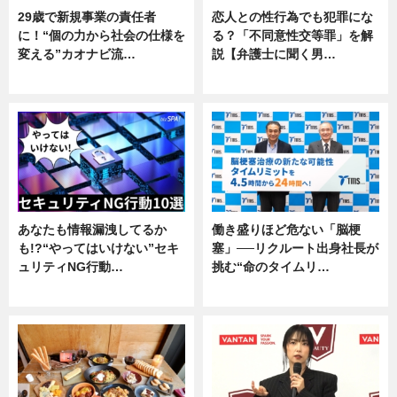
29歳で新規事業の責任者
恋人との性行為でも犯罪にな
に！“個の力から社会の仕様を
る？「不同意性交等罪」を解
変える”カオナビ流…
説【弁護士に聞く男…
企業インタビュー
専門家インタビュー
あなたも情報漏洩してるか
働き盛りほど危ない「脳梗
も!?“やってはいけない”セキ
塞」──リクルート出身社長が
ュリティNG行動…
挑む“命のタイムリ…
専門家インタビュー
企業インタビュー