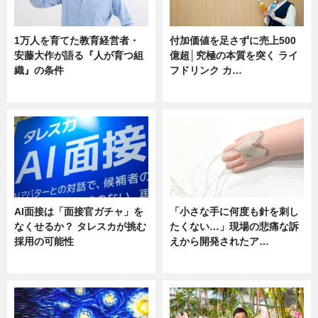
1万人を育てた教育経営者・
付加価値を足さずに売上500
安藤大作が語る『人が育つ組
億超│究極の本質を突く ライ
織』の条件
フドリンク カ…
ニュース
ニュース
AI面接は「面接官ガチャ」を
「小さな手に何度も針を刺し
なくせるか？ タレスカが挑む
たくない…」現場の悲痛な訴
採用の可能性
えから開発されたア…
ニュース
ニュース