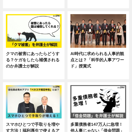
し
クマの被害にあったらどうす
AI時代に求められる人事的観
る？ケガをしたら補償される
点とは？「科学的人事アワー
のか弁護士が解説
ド」授賞式
専門家インタビュー
ニュース
スマホひとつで手取りを増や
多重債務者147万人に急増！
す方法！福利厚生で使えるア
他人事じゃない「借金問題」