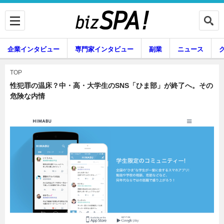
企業インタビュー
専門家インタビュー
副業
ニュース
暮らし
エンタメ
TOP
性犯罪の温床？中・高・大学生のSNS「ひま部」が終了へ。その
危険な内情
企業インタビュー
専門家インタビュー
副業
ニュース
グルメ
スキル