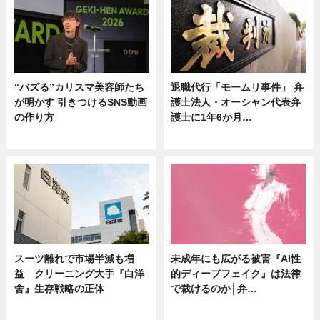
“バズる”カリスマ美容師たち
退職代行「モームリ事件」 弁
が明かす 引きつけるSNS動画
護士法人・オーシャン代表弁
の作り方
護士に1年6か月…
ニュース
ニュース
スーツ離れで市場半減も増
未成年にも広がる被害『AI性
益 クリーニング大手『白洋
的ディープフェイク』は法律
舍』生存戦略の正体
で裁けるのか│弁…
企業インタビュー
ニュース