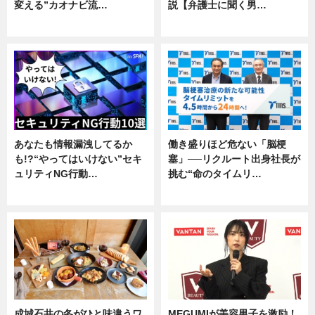
変える”カオナビ流…
説【弁護士に聞く男…
企業インタビュー
専門家インタビュー
あなたも情報漏洩してるか
働き盛りほど危ない「脳梗
も!?“やってはいけない”セキ
塞」──リクルート出身社長が
ュリティNG行動…
挑む“命のタイムリ…
専門家インタビュー
企業インタビュー
成城石井の冬がひと味違うワ
MEGUMIが美容男子を激励！