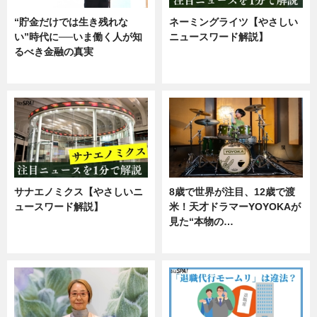
“貯金だけでは生き残れな
ネーミングライツ【やさしい
い”時代に──いま働く人が知
ニュースワード解説】
るべき金融の真実
ニュース
企業インタビュー
サナエノミクス【やさしいニ
8歳で世界が注目、12歳で渡
ュースワード解説】
米！天才ドラマーYOYOKAが
見た“本物の…
ニュース
エンタメ