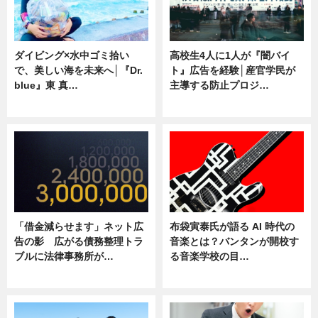
ダイビング×水中ゴミ拾い
高校生4人に1人が『闇バイ
で、美しい海を未来へ│『Dr.
ト』広告を経験│産官学民が
blue』東 真…
主導する防止プロジ…
ニュース
ニュース
「借金減らせます」ネット広
布袋寅泰氏が語る AI 時代の
告の影 広がる債務整理トラ
音楽とは？バンタンが開校す
ブルに法律事務所が…
る音楽学校の目…
ニュース
ニュース