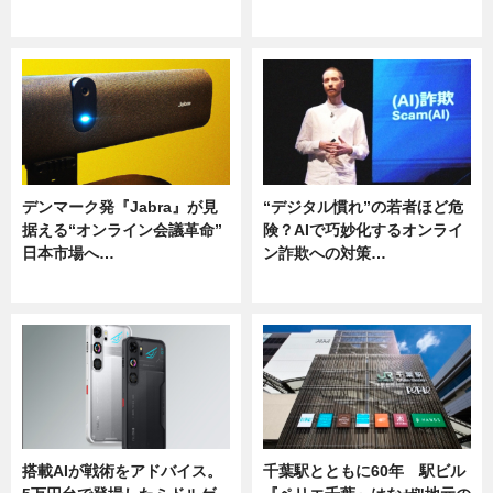
ニュース
ニュース
デンマーク発『Jabra』が見
“デジタル慣れ”の若者ほど危
据える“オンライン会議革命”
険？AIで巧妙化するオンライ
日本市場へ…
ン詐欺への対策…
ニュース
ニュース
搭載AIが戦術をアドバイス。
千葉駅とともに60年 駅ビル