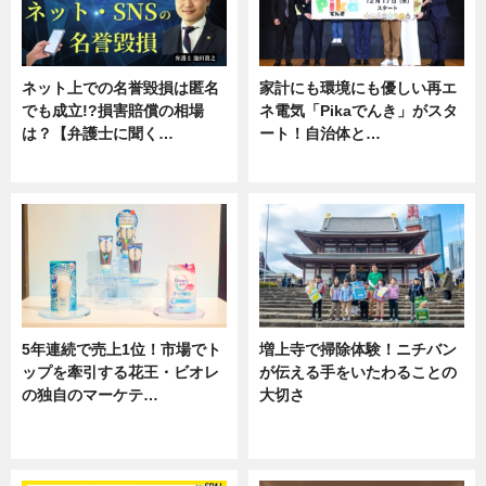
ネット上での名誉毀損は匿名
家計にも環境にも優しい再エ
でも成立!?損害賠償の相場
ネ電気「Pikaでんき」がスタ
は？【弁護士に聞く…
ート！自治体と…
専門家インタビュー
ニュース
5年連続で売上1位！市場でト
増上寺で掃除体験！ニチバン
ップを牽引する花王・ビオレ
が伝える手をいたわることの
の独自のマーケテ…
大切さ
ニュース, 暮らし
ニュース, 企業インタビュー, 暮ら
し