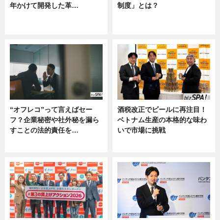
年かけて開発した革…
制度」とは？
グルメ, ニュース, 企業インタビュ
ニュース
ー
“オフレコ”って言えばセー
酒税改正でビールに再注目！
フ？企業秘密や社外秘を漏ら
ベトナム生産の本格的な味わ
すことの法的責任を…
いで市場に挑戦
ニュース, 専門家インタビュー
ニュース