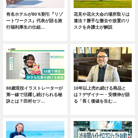
有名ホテルが80％割引『リゾ
花見や花火大会の場所取りは
ートワークス』代表が語る旅
違法？勝手な撤去や放置のリ
行福利厚生の仕組…
スクを弁護士が解説
ニュース
ニュース
88歳現役イラストレーターが
10年以上売れ続ける商品と
第一線で活躍し続けられる秘
は？デザイナー・安積伸が語
訣とは？田村セツ…
る「長く価値を生む…
専門家インタビュー
ニュース