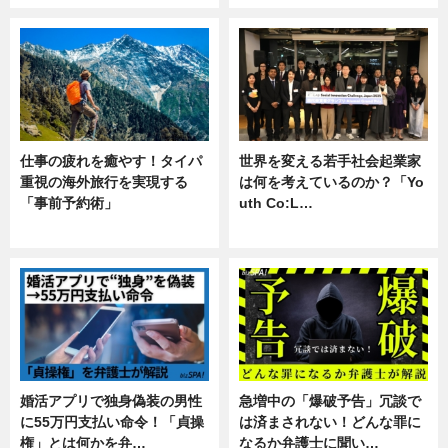
仕事の疲れを癒やす！タイパ
世界を変える若手社会起業家
重視の海外旅行を実現する
は何を考えているのか？「Yo
「事前予約術」
uth Co:L…
暮らし
スキル
婚活アプリで独身偽装の男性
急増中の「爆破予告」冗談で
に55万円支払い命令！「貞操
は済まされない！どんな罪に
権」とは何かを弁…
なるか弁護士に聞い…