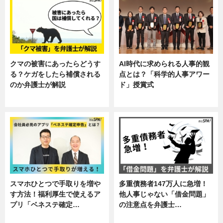
クマの被害にあったらどうす
AI時代に求められる人事的観
る？ケガをしたら補償される
点とは？「科学的人事アワー
のか弁護士が解説
ド」授賞式
専門家インタビュー
ニュース
スマホひとつで手取りを増や
多重債務者147万人に急増！
す方法！福利厚生で使えるア
他人事じゃない「借金問題」
プリ「ベネステ確定…
の注意点を弁護士…
企業インタビュー
専門家インタビュー