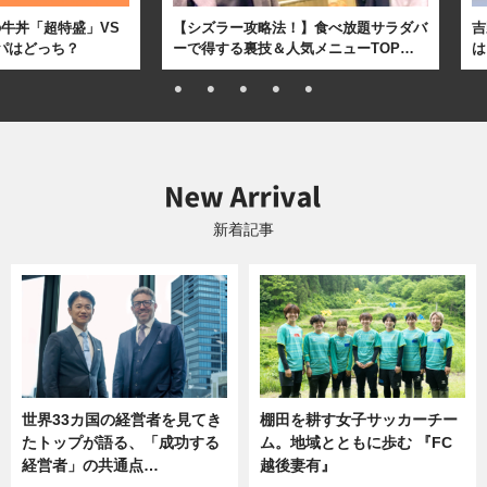
牛丼「超特盛」VS
【シズラー攻略法！】食べ放題サラダバ
吉
パはどっち？
ーで得する裏技＆人気メニューTOP…
は
新着記事
世界33カ国の経営者を見てき
棚田を耕す女子サッカーチー
たトップが語る、「成功する
ム。地域とともに歩む 『FC
経営者」の共通点…
越後妻有』