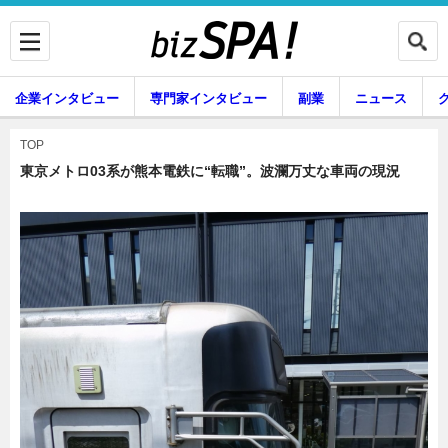
企業インタビュー
専門家インタビュー
副業
ニュース
暮らし
エンタメ
TOP
東京メトロ03系が熊本電鉄に“転職”。波瀾万丈な車両の現況
企業インタビュー
専門家インタビュー
副業
ニュース
グルメ
スキル