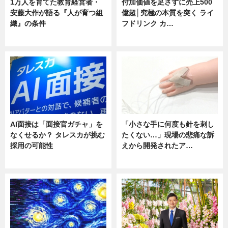
1万人を育てた教育経営者・
付加価値を足さずに売上500
安藤大作が語る『人が育つ組
億超│究極の本質を突く ライ
織』の条件
フドリンク カ…
ニュース
ニュース
AI面接は「面接官ガチャ」を
「小さな手に何度も針を刺し
なくせるか？ タレスカが挑む
たくない…」現場の悲痛な訴
採用の可能性
えから開発されたア…
ニュース
ニュース