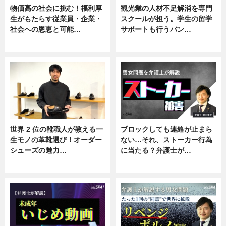
物価高の社会に挑む！福利厚
観光業の人材不足解消を専門
生がもたらす従業員・企業・
スクールが担う。学生の留学
社会への恩恵と可能…
サポートも行うバン…
ニュース
ニュース, 企業インタビュー
世界 2 位の靴職人が教える一
ブロックしても連絡が止まら
生モノの革靴選び！オーダー
ない…それ、ストーカー行為
シューズの魅力…
に当たる？弁護士が…
ニュース, 専門家インタビュー
ニュース, 専門家インタビュー