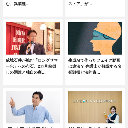
む、異業種…
ストア」が…
ニュース
ニュース
成城石井が挑む「ロングサマ
生成AIで作ったフェイク動画
ー化」への布石。2カ月前倒
は違法？ 弁護士が解説する名
しの調達と独自の商…
誉毀損と法的責…
ニュース
ニュース