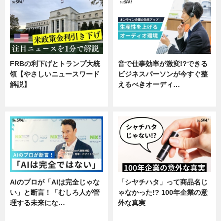
FRBの利下げとトランプ大統
音で仕事効率が激変!?できる
領【やさしいニュースワード
ビジネスパーソンが今すぐ整
解説】
えるべきオーディ…
ニュース
企業インタビュー
AIのプロが「AIは完全じゃな
「シヤチハタ」って商品名じ
い」と断言！「むしろ人が管
ゃなかった!? 100年企業の意
理する未来にな…
外な真実
企業インタビュー
企業インタビュー