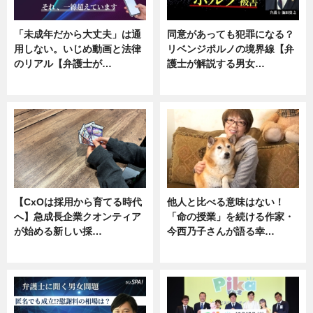
「未成年だから大丈夫」は通
同意があっても犯罪になる？
用しない。いじめ動画と法律
リベンジポルノの境界線【弁
のリアル【弁護士が…
護士が解説する男女…
ニュース, 専門家インタビュー
専門家インタビュー
【CxOは採用から育てる時代
他人と比べる意味はない！
へ】急成長企業クオンティア
「命の授業」を続ける作家・
が始める新しい採…
今西乃子さんが語る幸…
ニュース
専門家インタビュー