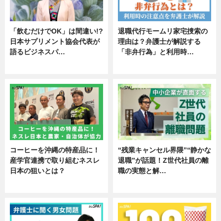
「飲むだけでOK」は間違い!?
退職代行モームリ家宅捜索の
日本サプリメント協会代表が
理由は？弁護士が解説する
語るビジネスパ…
「非弁行為」と利用時…
ニュース
専門家インタビュー
コーヒーを沖縄の特産品に！
“残業キャンセル界隈”“静かな
産学官連携で取り組むネスレ
退職”が話題！Z世代社員の離
日本の狙いとは？
職の実態と解…
企業インタビュー
企業インタビュー