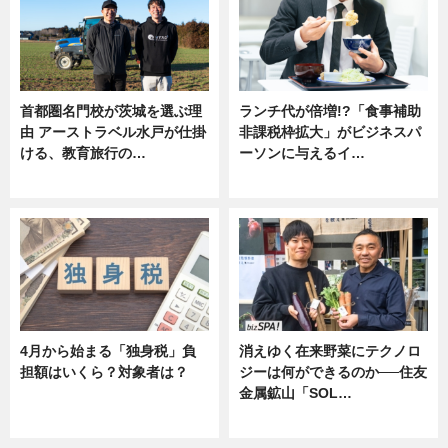
首都圏名門校が茨城を選ぶ理
ランチ代が倍増!?「食事補助
由 アーストラベル水戸が仕掛
非課税枠拡大」がビジネスパ
ける、教育旅行の…
ーソンに与えるイ…
ニュース
ニュース
4月から始まる「独身税」負
消えゆく在来野菜にテクノロ
担額はいくら？対象者は？
ジーは何ができるのか──住友
金属鉱山「SOL…
ニュース
ニュース