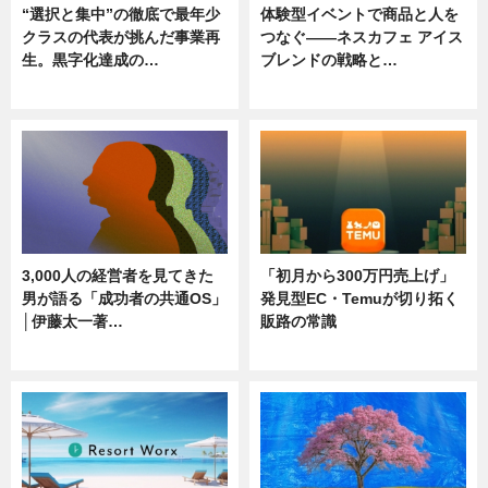
“選択と集中”の徹底で最年少
体験型イベントで商品と人を
クラスの代表が挑んだ事業再
つなぐ――ネスカフェ アイス
生。黒字化達成の…
ブレンドの戦略と…
ニュース
ニュース
3,000人の経営者を見てきた
「初月から300万円売上げ」
男が語る「成功者の共通OS」
発見型EC・Temuが切り拓く
│伊藤太一著…
販路の常識
ニュース
ニュース