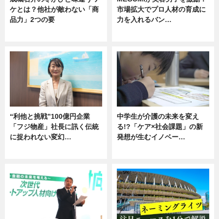
ケとは？他社が敵わない「商
市場拡大でプロ人材の育成に
品力」2つの要
力を入れるバン…
グルメ
企業インタビュー
“利他と挑戦”100億円企業
中学生が介護の未来を変え
「フジ物産」社長に訊く伝統
る!?「ケア×社会課題」の新
に捉われない変幻…
発想が生むイノベー…
ニュース
ニュース