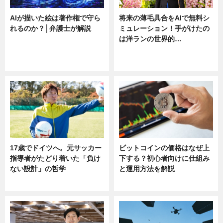
AIが描いた絵は著作権で守ら
将来の薄毛具合をAIで無料シ
れるのか？│弁護士が解説
ミュレーション！手がけたの
は洋ランの世界的…
ニュース
ニュース
sponsored by 河野メリクロン
17歳でドイツへ。元サッカー
ビットコインの価格はなぜ上
指導者がたどり着いた「負け
下する？初心者向けに仕組み
ない設計」の哲学
と運用方法を解説
ニュース
ニュース