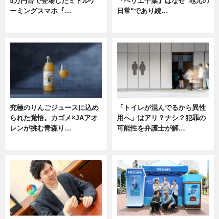
5万円台で登場したミドルゲ
『ペリエ千葉』はなぜ"地元の
ーミングスマホ『…
日常"であり続…
ニュース
ニュース
究極のりんごジュースに込め
「トイレが混んでるから異性
られた覚悟。カゴメ×JAアオ
用へ」はアリ？ナシ？犯罪の
レンが挑む青森り…
可能性を弁護士が解…
ニュース
ニュース, 専門家インタビュー