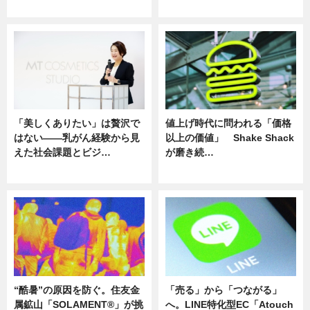
ニュース
ニュース
「美しくありたい」は贅沢で
値上げ時代に問われる「価格
はない――乳がん経験から見
以上の価値」 Shake Shack
えた社会課題とビジ…
が磨き続…
ニュース
ニュース
“酷暑”の原因を防ぐ。住友金
「売る」から「つながる」
属鉱山「SOLAMENT®」が挑
へ。LINE特化型EC「Atouch