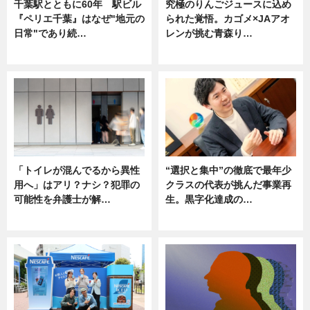
千葉駅とともに60年 駅ビル
究極のりんごジュースに込め
『ペリエ千葉』はなぜ"地元の
られた覚悟。カゴメ×JAアオ
日常"であり続…
レンが挑む青森り…
ニュース
ニュース
「トイレが混んでるから異性
“選択と集中”の徹底で最年少
用へ」はアリ？ナシ？犯罪の
クラスの代表が挑んだ事業再
可能性を弁護士が解…
生。黒字化達成の…
ニュース, 専門家インタビュー
ニュース