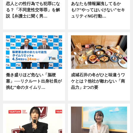
恋人との性行為でも犯罪にな
あなたも情報漏洩してるか
る？「不同意性交等罪」を解
も!?“やってはいけない”セキ
説【弁護士に聞く男…
ュリティNG行動…
専門家インタビュー
専門家インタビュー
働き盛りほど危ない「脳梗
成城石井の冬がひと味違うワ
塞」──リクルート出身社長が
ケとは？他社が敵わない「商
挑む“命のタイムリ…
品力」2つの要
企業インタビュー
グルメ