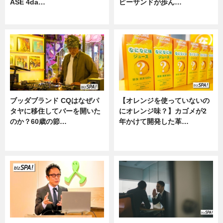
ASE 4da…
ピーサンドが歩ん…
ニュース
ニュース
ブッダブランド CQはなぜパ
【オレンジを使っていないの
タヤに移住してバーを開いた
にオレンジ味？】カゴメが2
のか？60歳の節…
年かけて開発した革…
ニュース
グルメ, ニュース, 企業インタビュ
ー