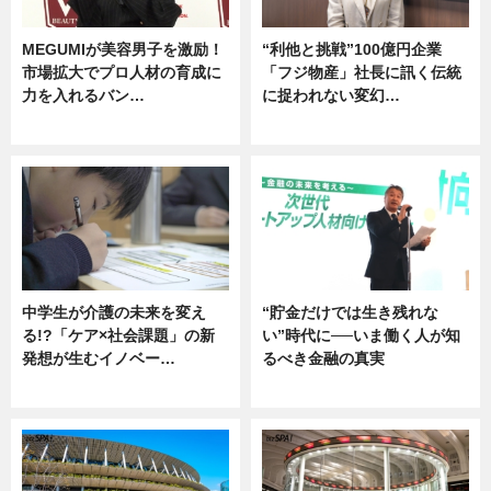
MEGUMIが美容男子を激励！
“利他と挑戦”100億円企業
市場拡大でプロ人材の育成に
「フジ物産」社長に訊く伝統
力を入れるバン…
に捉われない変幻…
企業インタビュー
ニュース
中学生が介護の未来を変え
“貯金だけでは生き残れな
る!?「ケア×社会課題」の新
い”時代に──いま働く人が知
発想が生むイノベー…
るべき金融の真実
ニュース
企業インタビュー