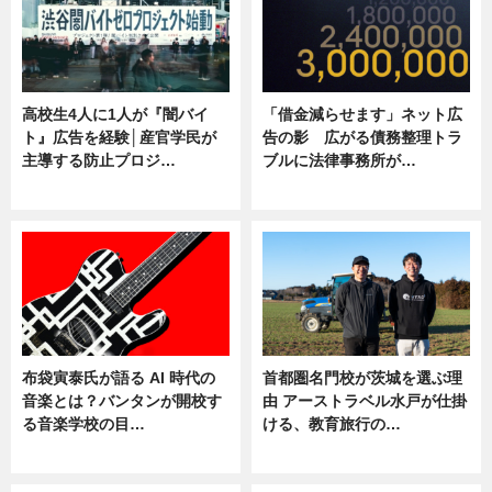
高校生4人に1人が『闇バイ
「借金減らせます」ネット広
ト』広告を経験│産官学民が
告の影 広がる債務整理トラ
主導する防止プロジ…
ブルに法律事務所が…
ニュース
ニュース
布袋寅泰氏が語る AI 時代の
首都圏名門校が茨城を選ぶ理
音楽とは？バンタンが開校す
由 アーストラベル水戸が仕掛
る音楽学校の目…
ける、教育旅行の…
ニュース
ニュース