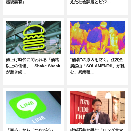
越後妻有』
えた社会課題とビジ…
ニュース
ニュース
値上げ時代に問われる「価格
“酷暑”の原因を防ぐ。住友金
以上の価値」 Shake Shack
属鉱山「SOLAMENT®」が挑
が磨き続…
む、異業種…
ニュース
ニュース
「売る」から「つながる」
成城石井が挑む「ロングサマ