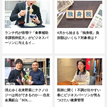
ランチ代が倍増!?「食事補助
4月から始まる「独身税」負
非課税枠拡大」がビジネスパ
担額はいくら？対象者は？
ーソンに与えるイ…
ニュース
ニュース
消えゆく在来野菜にテクノロ
医師に聞く！不調が出やすい
ジーは何ができるのか──住友
春にビジネスパーソンが気を
金属鉱山「SOL…
つけたい健康管理