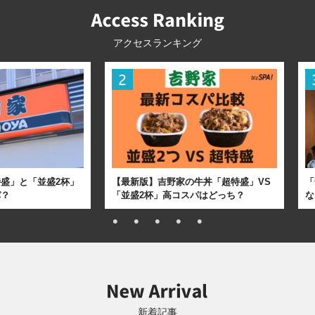
アクセスランキング
盛」と「並盛2杯」
【最新版】吉野家の牛丼「超特盛」VS
「
パ？
「並盛2杯」高コスパはどっち？
な
新着記事