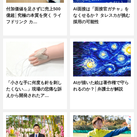
付加価値を足さずに売上500
AI面接は「面接官ガチャ」を
億超│究極の本質を突く ライ
なくせるか？ タレスカが挑む
フドリンク カ…
採用の可能性
ニュース
ニュース
「小さな手に何度も針を刺し
AIが描いた絵は著作権で守ら
たくない…」現場の悲痛な訴
れるのか？│弁護士が解説
えから開発されたア…
ニュース
ニュース