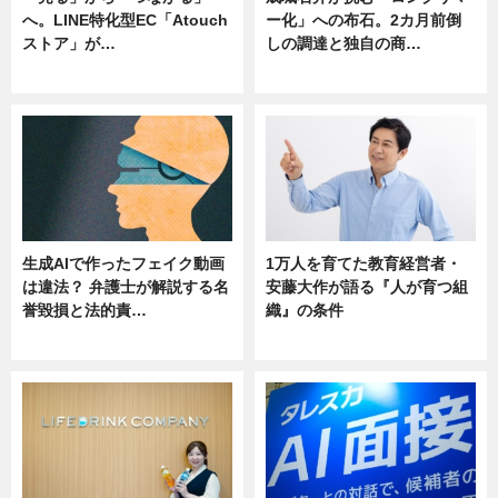
へ。LINE特化型EC「Atouch
ー化」への布石。2カ月前倒
ストア」が…
しの調達と独自の商…
ニュース
ニュース
生成AIで作ったフェイク動画
1万人を育てた教育経営者・
は違法？ 弁護士が解説する名
安藤大作が語る『人が育つ組
誉毀損と法的責…
織』の条件
ニュース
ニュース