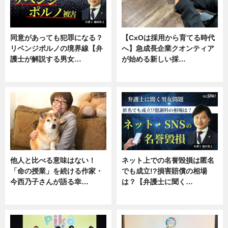
同意があっても犯罪になる？
【CxOは採用から育てる時代
リベンジポルノの境界線【弁
へ】急成長企業クオンティア
護士が解説する男女…
が始める新しい採…
専門家インタビュー
ニュース
他人と比べる意味はない！
ネット上での名誉毀損は匿名
「命の授業」を続ける作家・
でも成立!?損害賠償の相場
今西乃子さんが語る幸…
は？【弁護士に聞く…
専門家インタビュー
専門家インタビュー