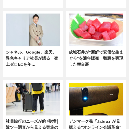
ニュース
ニュース
シャネル、Google、楽天、
成城石井が"新鮮で安価な生ま
異色キャリア社長が語る 売
ぐろ"を通年販売 難題を実現
上ゼロECを年…
した舞台裏
ニュース
ニュース
社員旅行のニーズが約7割増│
デンマーク発『Jabra』が見
近ツー調査から見える実施の
据える“オンライン会議革命”