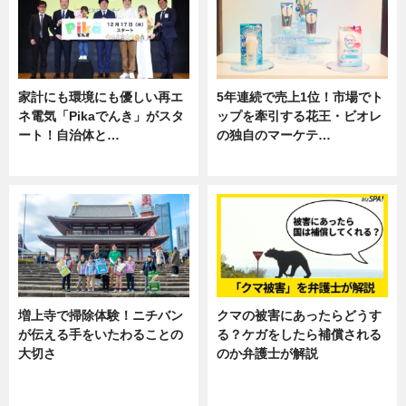
家計にも環境にも優しい再エ
5年連続で売上1位！市場でト
ネ電気「Pikaでんき」がスタ
ップを牽引する花王・ビオレ
ート！自治体と…
の独自のマーケテ…
ニュース
ニュース, 暮らし
増上寺で掃除体験！ニチバン
クマの被害にあったらどうす
が伝える手をいたわることの
る？ケガをしたら補償される
大切さ
のか弁護士が解説
ニュース, 企業インタビュー, 暮ら
専門家インタビュー
し