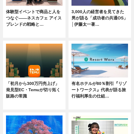
体験型イベントで商品と人を
3,000人の経営者を見てきた
つなぐ――ネスカフェ アイス
男が語る「成功者の共通OS」
ブレンドの戦略と…
│伊藤太一著…
ニュース
ニュース
「初月から300万円売上げ」
有名ホテルが80％割引『リゾ
発見型EC・Temuが切り拓く
ートワークス』代表が語る旅
販路の常識
行福利厚生の仕組…
ニュース
ニュース