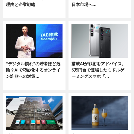
理由と企業戦略
日本市場へ…
ニュース
ニュース
“デジタル慣れ”の若者ほど危
搭載AIが戦術をアドバイス。
険？AIで巧妙化するオンライ
5万円台で登場したミドルゲ
ン詐欺への対策…
ーミングスマホ『…
ニュース
ニュース