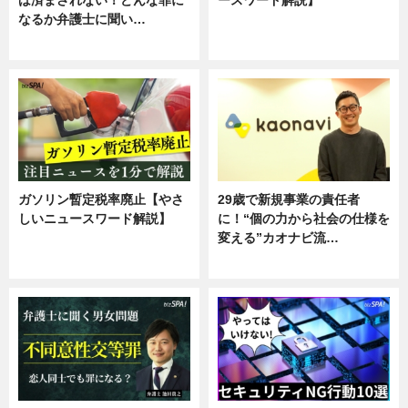
は済まされない！どんな罪に
ースワード解説】
なるか弁護士に聞い…
ニュース
専門家インタビュー
ガソリン暫定税率廃止【やさ
29歳で新規事業の責任者
しいニュースワード解説】
に！“個の力から社会の仕様を
変える”カオナビ流…
ニュース
企業インタビュー