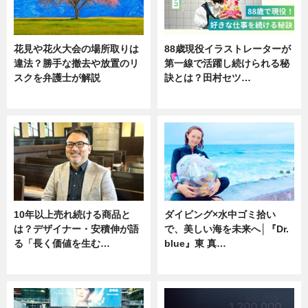
花見や花火大会の場所取りは
88歳現役イラストレーターが
違法？勝手な撤去や放置のリ
第一線で活躍し続けられる秘
スクを弁護士が解説
訣とは？田村セツ…
ニュース
専門家インタビュー
10年以上売れ続ける商品と
ダイビング×水中ゴミ拾い
は？デザイナー・安積伸が語
で、美しい海を未来へ│『Dr.
る「長く価値を生む…
blue』東 真…
ニュース
ニュース