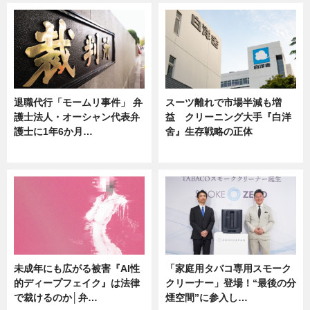
退職代行「モームリ事件」 弁
スーツ離れで市場半減も増
護士法人・オーシャン代表弁
益 クリーニング大手『白洋
護士に1年6か月…
舍』生存戦略の正体
ニュース
企業インタビュー
未成年にも広がる被害『AI性
「家庭用タバコ専用スモーク
的ディープフェイク』は法律
クリーナー」登場！“最後の分
で裁けるのか│弁…
煙空間”に参入し…