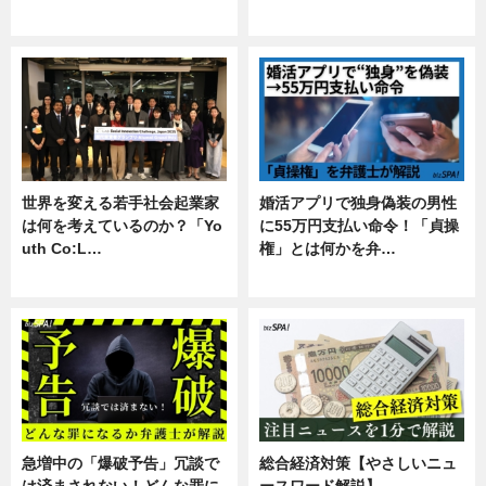
専門家インタビュー
暮らし
世界を変える若手社会起業家
婚活アプリで独身偽装の男性
は何を考えているのか？「Yo
に55万円支払い命令！「貞操
uth Co:L…
権」とは何かを弁…
スキル
専門家インタビュー
急増中の「爆破予告」冗談で
総合経済対策【やさしいニュ