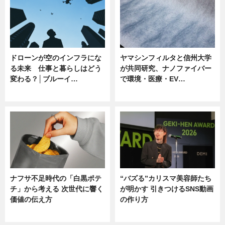
ドローンが空のインフラにな
ヤマシンフィルタと信州大学
る未来 仕事と暮らしはどう
が共同研究、ナノファイバー
変わる？│ブルーイ…
で環境・医療・EV…
ニュース
ニュース
ナフサ不足時代の「白黒ポテ
“バズる”カリスマ美容師たち
チ」から考える 次世代に響く
が明かす 引きつけるSNS動画
価値の伝え方
の作り方
ニュース
ニュース