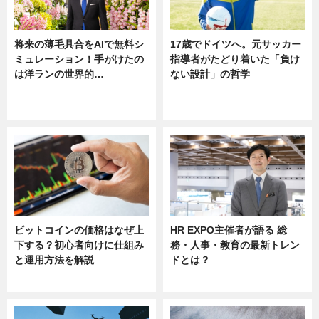
将来の薄毛具合をAIで無料シ
17歳でドイツへ。元サッカー
ミュレーション！手がけたの
指導者がたどり着いた「負け
は洋ランの世界的…
ない設計」の哲学
ニュース
ニュース
sponsored by 河野メリクロン
ビットコインの価格はなぜ上
HR EXPO主催者が語る 総
下する？初心者向けに仕組み
務・人事・教育の最新トレン
と運用方法を解説
ドとは？
ニュース
ニュース