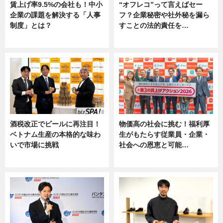
賃上げ率9.5%の会社も！中小
“オフレコ”って言えばセー
企業の課題を解決する「人事
フ？企業秘密や社外秘を漏ら
制度」とは？
すことの法的責任を…
ニュース
ニュース, 専門家インタビュー
酒税改正でビールに再注目！
物価高の社会に挑む！福利厚
ベトナム生産の本格的な味わ
生がもたらす従業員・企業・
いで市場に挑戦
社会への恩恵と可能…
ニュース
ニュース