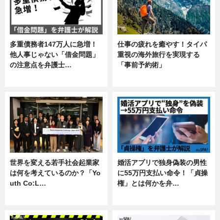
多重債務者147万人に急増！
仕事の疲れを癒やす！タイパ
他人事じゃない「借金問題」
重視の海外旅行を実現する
の注意点を弁護士…
「事前予約術」
専門家インタビュー
暮らし
世界を変える若手社会起業家
婚活アプリで独身偽装の男性
は何を考えているのか？「Yo
に55万円支払い命令！「貞操
uth Co:L…
権」とは何かを弁…
スキル
専門家インタビュー