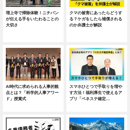
増上寺で掃除体験！ニチバン
クマの被害にあったらどうす
が伝える手をいたわることの
る？ケガをしたら補償される
大切さ
のか弁護士が解説
ニュース, 企業インタビュー, 暮ら
専門家インタビュー
し
AI時代に求められる人事的観
スマホひとつで手取りを増や
点とは？「科学的人事アワー
す方法！福利厚生で使えるア
ド」授賞式
プリ「ベネステ確定…
ニュース
企業インタビュー