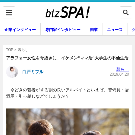
企業インタビュー
専門家インタビュー
副業
ニュース
暮らし
エンタメ
暮らし
TOP
アラフォー女性を骨抜きに…イケメン“ママ活”大学生の不倫生活
暮らし
白戸ミフル
企業インタビュー
専門家インタビュー
2019.04.20
今どきの若者がする割の良いアルバイトといえば、警備員・居
酒屋・引っ越しなどでしょうか？
副業
ニュース
グルメ
スキル