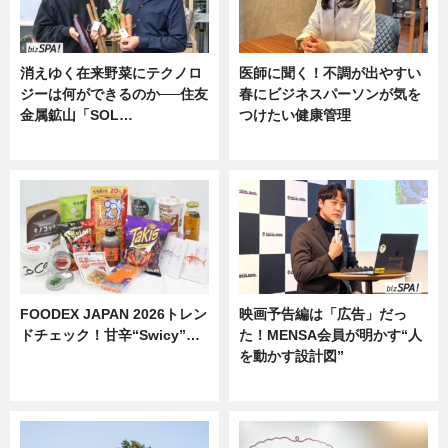
消えゆく在来野菜にテクノロ
医師に聞く！不調が出やすい
ジーは何ができるのか──住友
春にビジネスパーソンが気を
金属鉱山「SOL…
つけたい健康管理
ニュース
ニュース
FOODEX JAPAN 2026トレン
映画予告編は「広告」だっ
ドチェック！甘辛“Swicy”…
た！MENSA会員が明かす“人
を動かす設計図”
ニュース
ニュース