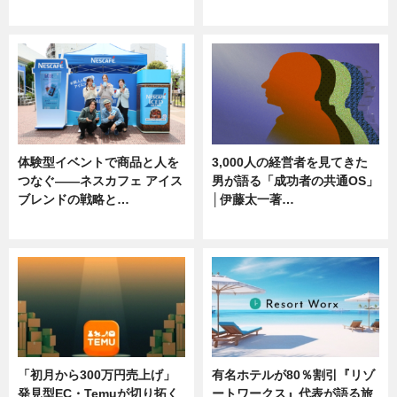
ニュース, 専門家インタビュー
ニュース
体験型イベントで商品と人を
3,000人の経営者を見てきた
つなぐ――ネスカフェ アイス
男が語る「成功者の共通OS」
ブレンドの戦略と…
│伊藤太一著…
ニュース
ニュース
「初月から300万円売上げ」
有名ホテルが80％割引『リゾ
発見型EC・Temuが切り拓く
ートワークス』代表が語る旅