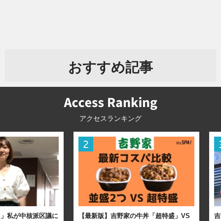
おすすめ記事
アクセスランキング
た」私が中核派区議に
【最新版】吉野家の牛丼「超特盛」VS
吉