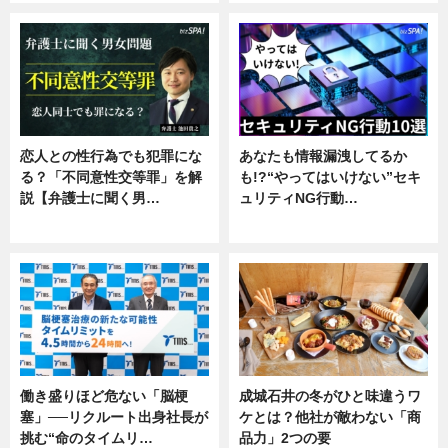
恋人との性行為でも犯罪にな
あなたも情報漏洩してるか
る？「不同意性交等罪」を解
も!?“やってはいけない”セキ
説【弁護士に聞く男…
ュリティNG行動…
専門家インタビュー
専門家インタビュー
働き盛りほど危ない「脳梗
成城石井の冬がひと味違うワ
塞」──リクルート出身社長が
ケとは？他社が敵わない「商
挑む“命のタイムリ…
品力」2つの要