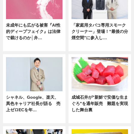
未成年にも広がる被害『AI性
「家庭用タバコ専用スモーク
的ディープフェイク』は法律
クリーナー」登場！“最後の分
で裁けるのか│弁…
煙空間”に参入し…
ニュース
ニュース
シャネル、Google、楽天、
成城石井が"新鮮で安価な生ま
異色キャリア社長が語る 売
ぐろ"を通年販売 難題を実現
上ゼロECを年…
した舞台裏
ニュース
ニュース