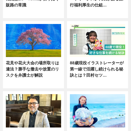
販路の常識
行福利厚生の仕組…
ニュース
ニュース
花見や花火大会の場所取りは
88歳現役イラストレーターが
違法？勝手な撤去や放置のリ
第一線で活躍し続けられる秘
スクを弁護士が解説
訣とは？田村セツ…
ニュース
専門家インタビュー