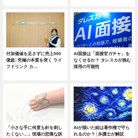
ニュース
ニュース
付加価値を足さずに売上500
AI面接は「面接官ガチャ」を
億超│究極の本質を突く ライ
なくせるか？ タレスカが挑む
フドリンク カ…
採用の可能性
ニュース
ニュース
「小さな手に何度も針を刺し
AIが描いた絵は著作権で守ら
たくない…」現場の悲痛な訴
れるのか？│弁護士が解説