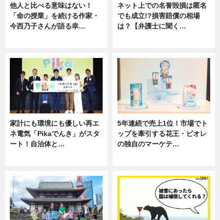
他人と比べる意味はない！
ネット上での名誉毀損は匿名
「命の授業」を続ける作家・
でも成立!?損害賠償の相場
今西乃子さんが語る幸…
は？【弁護士に聞く…
専門家インタビュー
専門家インタビュー
家計にも環境にも優しい再エ
5年連続で売上1位！市場でト
ネ電気「Pikaでんき」がスタ
ップを牽引する花王・ビオレ
ート！自治体と…
の独自のマーケテ…
ニュース
ニュース, 暮らし