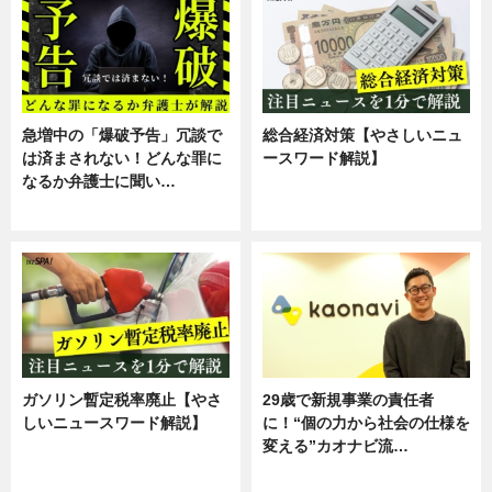
急増中の「爆破予告」冗談で
総合経済対策【やさしいニュ
は済まされない！どんな罪に
ースワード解説】
なるか弁護士に聞い…
ニュース
専門家インタビュー
ガソリン暫定税率廃止【やさ
29歳で新規事業の責任者
しいニュースワード解説】
に！“個の力から社会の仕様を
変える”カオナビ流…
ニュース
企業インタビュー