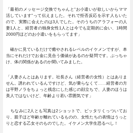
「最初のメッセージ交換でちゃんと“お小遣いが欲しいからママ
活しています”って伝えました。それで拒否反応を示す人もいた
ので、実際に会えたのは3人でした。そのうちのアラフォーの人
妻1人と、経営者の独身女性1人とは今でも定期的に会い、1時間
2000円ほどのお小遣いをもらってます」
確かに見ているだけで癒やされるレベルのイケメンですが、本
当にそれだけでお金に見合う価値があるのか疑問です。ぶっちゃ
け、体の関係があるのか聞いてみました。
「人妻さんとはあります。社長さん（経営者の女性）とはありま
せん。誘われているんですけど、気が乗らなくて……経営者の方
は平野ノラをちょっと残念にした感じの顔立ちで、人妻のほうは
美人ではないけど、年齢より若い雰囲気です」
ちなみに2人とも写真は2ショットで、ピッタリくっついてお
り、親子ほど年齢が離れているものの、女性たちの表情はうっと
りと恋する乙女そのものでした。イケメン大学生恐るべし！