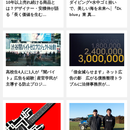
10年以上売れ続ける商品と
ダイビング×水中ゴミ拾い
は？デザイナー・安積伸が語
で、美しい海を未来へ│『Dr.
る「長く価値を生む…
blue』東 真…
ニュース
ニュース
高校生4人に1人が『闇バイ
「借金減らせます」ネット広
ト』広告を経験│産官学民が
告の影 広がる債務整理トラ
主導する防止プロジ…
ブルに法律事務所が…
ニュース
ニュース