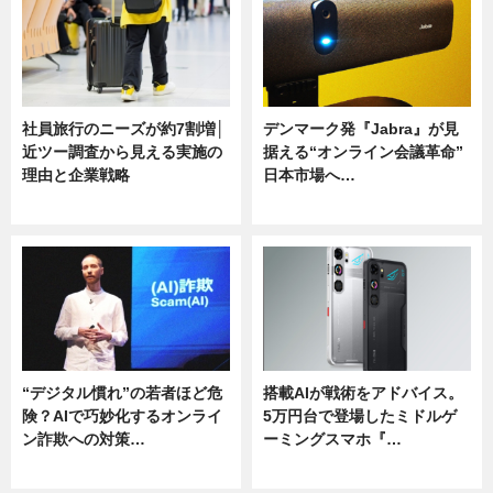
社員旅行のニーズが約7割増│
デンマーク発『Jabra』が見
近ツー調査から見える実施の
据える“オンライン会議革命”
理由と企業戦略
日本市場へ…
ニュース
ニュース
“デジタル慣れ”の若者ほど危
搭載AIが戦術をアドバイス。
険？AIで巧妙化するオンライ
5万円台で登場したミドルゲ
ン詐欺への対策…
ーミングスマホ『…
ニュース
ニュース