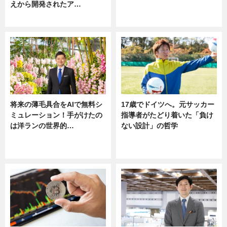
えから開発されたア…
ニュース
ニュース
将来の薄毛具合をAIで無料シ
17歳でドイツへ。元サッカー
ミュレーション！手がけたの
指導者がたどり着いた「負け
は洋ランの世界的…
ない設計」の哲学
ニュース
ニュース
sponsored by 河野メリクロン