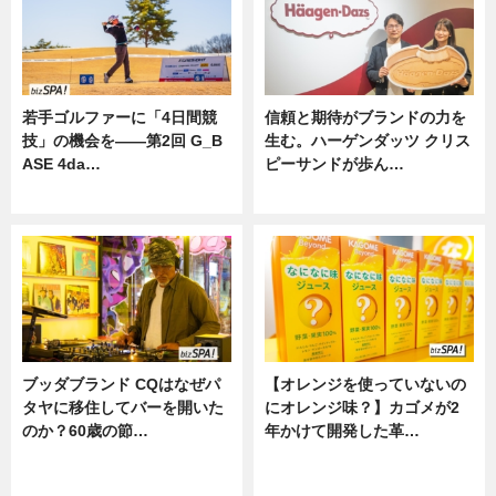
若手ゴルファーに「4日間競
信頼と期待がブランドの力を
技」の機会を——第2回 G_B
生む。ハーゲンダッツ クリス
ASE 4da…
ピーサンドが歩ん…
ニュース
ニュース
ブッダブランド CQはなぜパ
【オレンジを使っていないの
タヤに移住してバーを開いた
にオレンジ味？】カゴメが2
のか？60歳の節…
年かけて開発した革…
ニュース
グルメ, ニュース, 企業インタビュ
ー