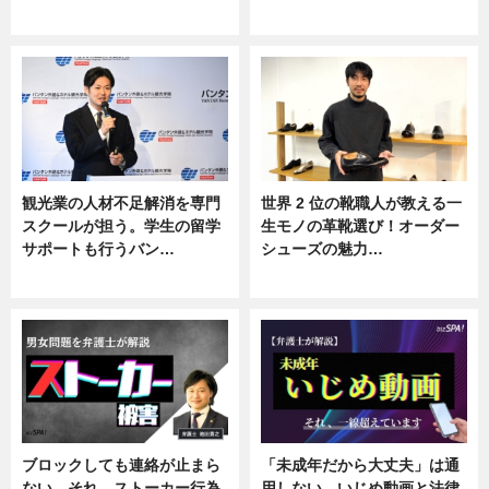
ニュース
ニュース
観光業の人材不足解消を専門
世界 2 位の靴職人が教える一
スクールが担う。学生の留学
生モノの革靴選び！オーダー
サポートも行うバン…
シューズの魅力…
ニュース, 企業インタビュー
ニュース, 専門家インタビュー
ブロックしても連絡が止まら
「未成年だから大丈夫」は通
ない…それ、ストーカー行為
用しない。いじめ動画と法律