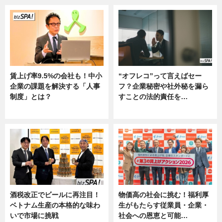
賃上げ率9.5%の会社も！中小
“オフレコ”って言えばセー
企業の課題を解決する「人事
フ？企業秘密や社外秘を漏ら
制度」とは？
すことの法的責任を…
ニュース
ニュース, 専門家インタビュー
酒税改正でビールに再注目！
物価高の社会に挑む！福利厚
ベトナム生産の本格的な味わ
生がもたらす従業員・企業・
いで市場に挑戦
社会への恩恵と可能…