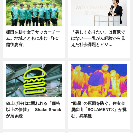
棚田を耕す女子サッカーチー
「美しくありたい」は贅沢で
ム。地域とともに歩む 『FC
はない――乳がん経験から見
越後妻有』
えた社会課題とビジ…
ニュース
ニュース
値上げ時代に問われる「価格
“酷暑”の原因を防ぐ。住友金
以上の価値」 Shake Shack
属鉱山「SOLAMENT®」が挑
が磨き続…
む、異業種…
ニュース
ニュース