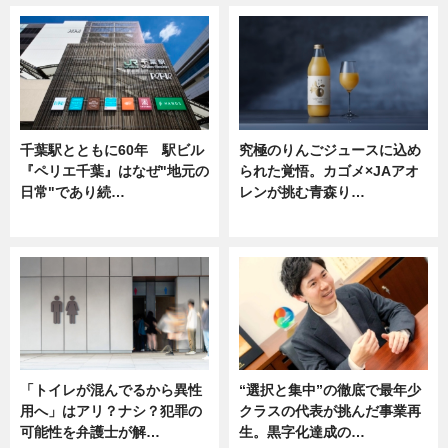
千葉駅とともに60年 駅ビル
究極のりんごジュースに込め
『ペリエ千葉』はなぜ"地元の
られた覚悟。カゴメ×JAアオ
日常"であり続…
レンが挑む青森り…
ニュース
ニュース
「トイレが混んでるから異性
“選択と集中”の徹底で最年少
用へ」はアリ？ナシ？犯罪の
クラスの代表が挑んだ事業再
可能性を弁護士が解…
生。黒字化達成の…