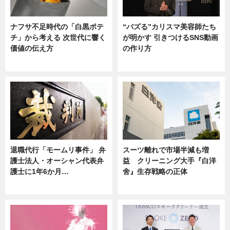
ナフサ不足時代の「白黒ポテ
“バズる”カリスマ美容師たち
チ」から考える 次世代に響く
が明かす 引きつけるSNS動画
価値の伝え方
の作り方
ニュース
ニュース
退職代行「モームリ事件」 弁
スーツ離れで市場半減も増
護士法人・オーシャン代表弁
益 クリーニング大手『白洋
護士に1年6か月…
舍』生存戦略の正体
ニュース
企業インタビュー