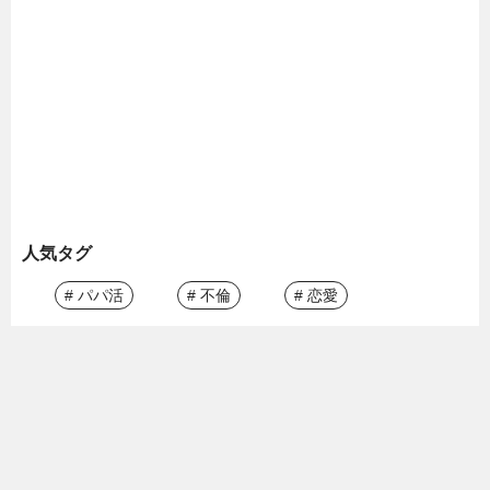
人気タグ
# パパ活
# 不倫
# 恋愛