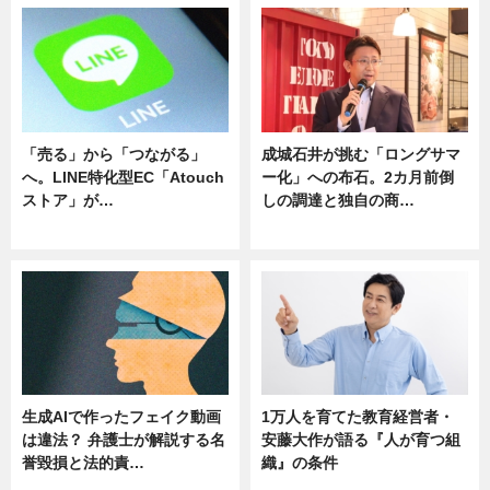
「売る」から「つながる」
成城石井が挑む「ロングサマ
へ。LINE特化型EC「Atouch
ー化」への布石。2カ月前倒
ストア」が…
しの調達と独自の商…
ニュース
ニュース
生成AIで作ったフェイク動画
1万人を育てた教育経営者・
は違法？ 弁護士が解説する名
安藤大作が語る『人が育つ組
誉毀損と法的責…
織』の条件