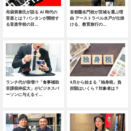
布袋寅泰氏が語る AI 時代の
首都圏名門校が茨城を選ぶ理
音楽とは？バンタンが開校す
由 アーストラベル水戸が仕掛
る音楽学校の目…
ける、教育旅行の…
ニュース
ニュース
ランチ代が倍増!?「食事補助
4月から始まる「独身税」負
非課税枠拡大」がビジネスパ
担額はいくら？対象者は？
ーソンに与えるイ…
ニュース
ニュース