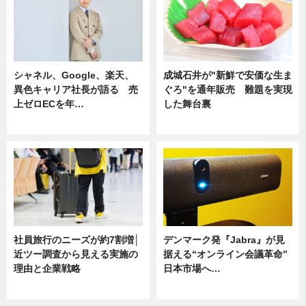
シャネル、Google、楽天、
成城石井が"新鮮で安価な生ま
異色キャリア社長が語る 売
ぐろ"を通年販売 難題を実現
上ゼロECを年…
した舞台裏
ニュース
ニュース
社員旅行のニーズが約7割増│
デンマーク発『Jabra』が見
近ツー調査から見える実施の
据える“オンライン会議革命”
理由と企業戦略
日本市場へ…
ニュース
ニュース