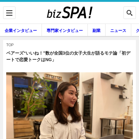
企業インタビュー
専門家インタビュー
副業
ニュース
暮らし
エンタメ
TOP
ペアーズ“いいね！”数が全国3位の女子大生が語るモテ論「初デ
ートで恋愛トークはNG」
企業インタビュー
専門家インタビュー
副業
ニュース
グルメ
スキル