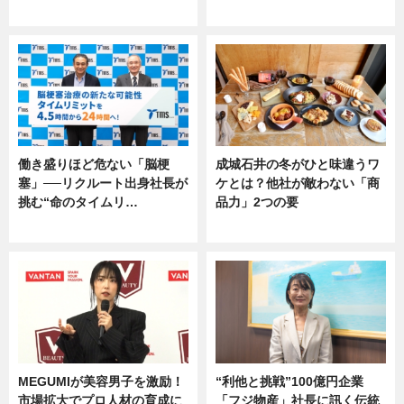
専門家インタビュー
専門家インタビュー
働き盛りほど危ない「脳梗
成城石井の冬がひと味違うワ
塞」──リクルート出身社長が
ケとは？他社が敵わない「商
挑む“命のタイムリ…
品力」2つの要
企業インタビュー
グルメ
MEGUMIが美容男子を激励！
“利他と挑戦”100億円企業
市場拡大でプロ人材の育成に
「フジ物産」社長に訊く伝統