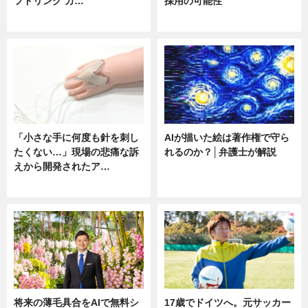
フドリンク カ…
採用の可能性
ニュース
ニュース
「小さな手に何度も針を刺し
AIが描いた絵は著作権で守ら
たくない…」現場の悲痛な訴
れるのか？│弁護士が解説
えから開発されたア…
ニュース
ニュース
将来の薄毛具合をAIで無料シ
17歳でドイツへ。元サッカー