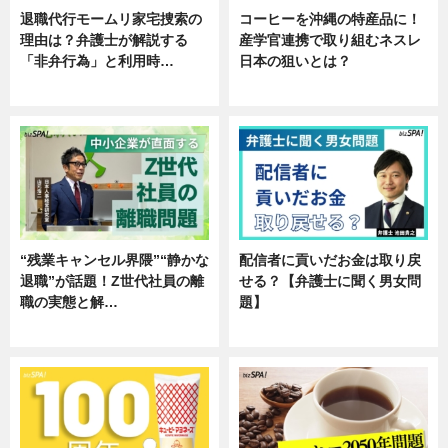
退職代行モームリ家宅捜索の
コーヒーを沖縄の特産品に！
理由は？弁護士が解説する
産学官連携で取り組むネスレ
「非弁行為」と利用時…
日本の狙いとは？
専門家インタビュー
企業インタビュー
“残業キャンセル界隈”“静かな
配信者に貢いだお金は取り戻
退職”が話題！Z世代社員の離
せる？【弁護士に聞く男女問
職の実態と解…
題】
企業インタビュー
専門家インタビュー