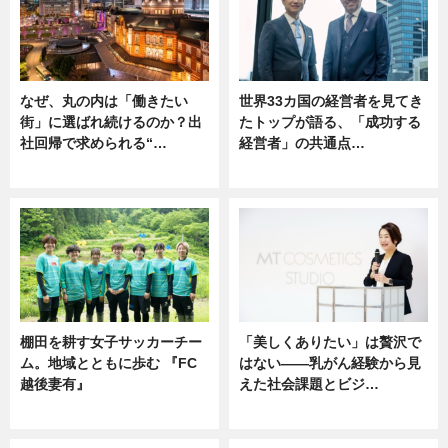
なぜ、丸の内は「働きたい
世界33カ国の経営者を見てき
街」に選ばれ続けるのか？出
たトップが語る、「成功する
社回帰で求められる“…
経営者」の共通点…
ニュース
ニュース
棚田を耕す女子サッカーチー
「美しくありたい」は贅沢で
ム。地域とともに歩む 『FC
はない――乳がん経験から見
越後妻有』
えた社会課題とビジ…
ニュース
ニュース