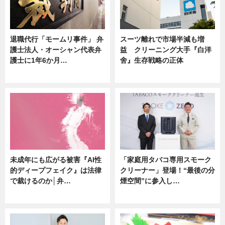
退職代行「モームリ事件」 弁
スーツ離れで市場半減も増
護士法人・オーシャン代表弁
益 クリーニング大手『白洋
護士に1年6か月…
舍』生存戦略の正体
ニュース
企業インタビュー
未成年にも広がる被害『AI性
「家庭用タバコ専用スモーク
的ディープフェイク』は法律
クリーナー」登場！“最後の分
で裁けるのか│弁…
煙空間”に参入し…
ニュース
ニュース