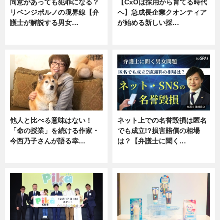
同意があっても犯罪になる？
【CxOは採用から育てる時代
リベンジポルノの境界線【弁
へ】急成長企業クオンティア
護士が解説する男女…
が始める新しい採…
専門家インタビュー
ニュース
他人と比べる意味はない！
ネット上での名誉毀損は匿名
「命の授業」を続ける作家・
でも成立!?損害賠償の相場
今西乃子さんが語る幸…
は？【弁護士に聞く…
専門家インタビュー
専門家インタビュー