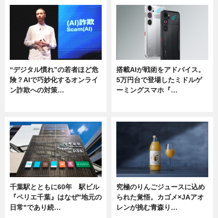
“デジタル慣れ”の若者ほど危
搭載AIが戦術をアドバイス。
険？AIで巧妙化するオンライ
5万円台で登場したミドルゲ
ン詐欺への対策…
ーミングスマホ『…
ニュース
ニュース
千葉駅とともに60年 駅ビル
究極のりんごジュースに込め
『ペリエ千葉』はなぜ"地元の
られた覚悟。カゴメ×JAアオ
日常"であり続…
レンが挑む青森り…