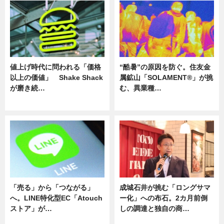
値上げ時代に問われる「価格
“酷暑”の原因を防ぐ。住友金
以上の価値」 Shake Shack
属鉱山「SOLAMENT®」が挑
が磨き続…
む、異業種…
ニュース
ニュース
「売る」から「つながる」
成城石井が挑む「ロングサマ
へ。LINE特化型EC「Atouch
ー化」への布石。2カ月前倒
ストア」が…
しの調達と独自の商…
ニュース
ニュース