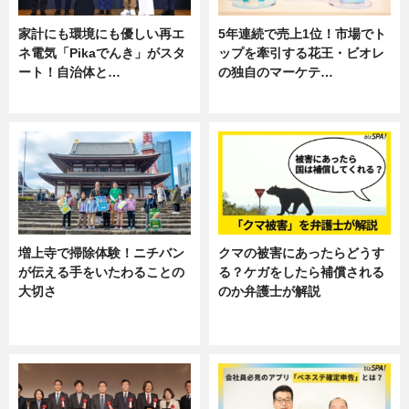
家計にも環境にも優しい再エ
5年連続で売上1位！市場でト
ネ電気「Pikaでんき」がスタ
ップを牽引する花王・ビオレ
ート！自治体と…
の独自のマーケテ…
ニュース
ニュース, 暮らし
増上寺で掃除体験！ニチバン
クマの被害にあったらどうす
が伝える手をいたわることの
る？ケガをしたら補償される
大切さ
のか弁護士が解説
ニュース, 企業インタビュー, 暮ら
専門家インタビュー
し