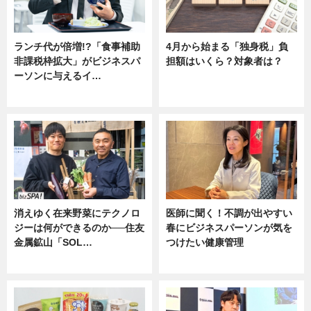
ランチ代が倍増!?「食事補助
4月から始まる「独身税」負
非課税枠拡大」がビジネスパ
担額はいくら？対象者は？
ーソンに与えるイ…
ニュース
ニュース
消えゆく在来野菜にテクノロ
医師に聞く！不調が出やすい
ジーは何ができるのか──住友
春にビジネスパーソンが気を
金属鉱山「SOL…
つけたい健康管理
ニュース
ニュース