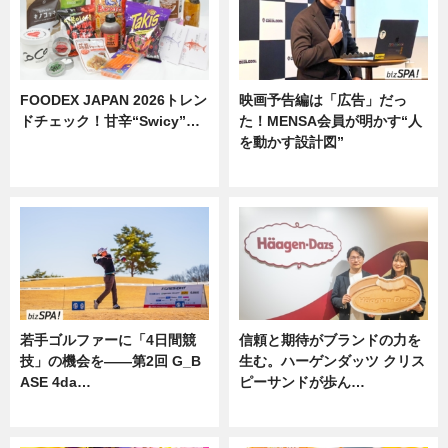
FOODEX JAPAN 2026トレン
映画予告編は「広告」だっ
ドチェック！甘辛“Swicy”…
た！MENSA会員が明かす“人
を動かす設計図”
ニュース
ニュース
若手ゴルファーに「4日間競
信頼と期待がブランドの力を
技」の機会を——第2回 G_B
生む。ハーゲンダッツ クリス
ASE 4da…
ピーサンドが歩ん…
ニュース
ニュース