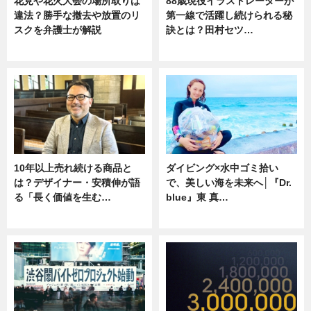
花見や花火大会の場所取りは
88歳現役イラストレーターが
違法？勝手な撤去や放置のリ
第一線で活躍し続けられる秘
スクを弁護士が解説
訣とは？田村セツ…
ニュース
専門家インタビュー
10年以上売れ続ける商品と
ダイビング×水中ゴミ拾い
は？デザイナー・安積伸が語
で、美しい海を未来へ│『Dr.
る「長く価値を生む…
blue』東 真…
ニュース
ニュース