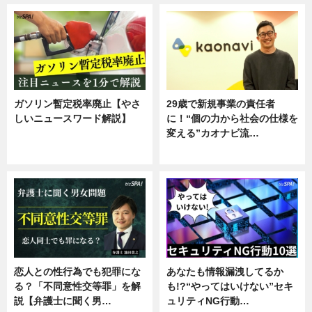
ガソリン暫定税率廃止【やさ
29歳で新規事業の責任者
しいニュースワード解説】
に！“個の力から社会の仕様を
変える”カオナビ流…
ニュース
企業インタビュー
恋人との性行為でも犯罪にな
あなたも情報漏洩してるか
る？「不同意性交等罪」を解
も!?“やってはいけない”セキ
説【弁護士に聞く男…
ュリティNG行動…