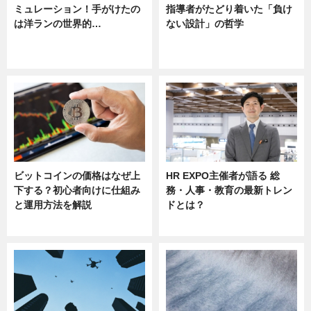
ミュレーション！手がけたの
指導者がたどり着いた「負け
は洋ランの世界的…
ない設計」の哲学
ニュース
ニュース
sponsored by 河野メリクロン
ビットコインの価格はなぜ上
HR EXPO主催者が語る 総
下する？初心者向けに仕組み
務・人事・教育の最新トレン
と運用方法を解説
ドとは？
ニュース
ニュース