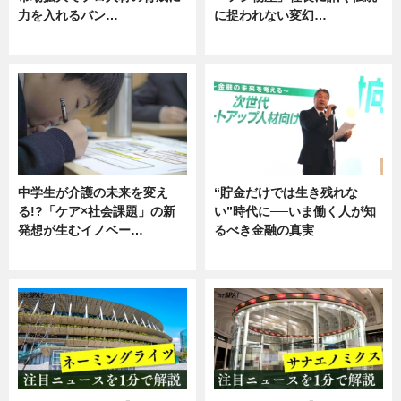
力を入れるバン…
に捉われない変幻…
企業インタビュー
ニュース
中学生が介護の未来を変え
“貯金だけでは生き残れな
る!?「ケア×社会課題」の新
い”時代に──いま働く人が知
発想が生むイノベー…
るべき金融の真実
ニュース
企業インタビュー