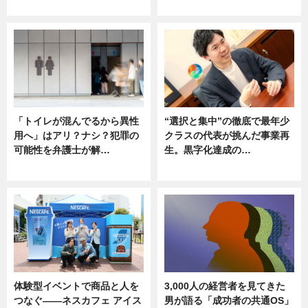
ニュース
ニュース
「トイレが混んでるから異性
“選択と集中”の徹底で最年少
用へ」はアリ？ナシ？犯罪の
クラスの代表が挑んだ事業再
可能性を弁護士が解…
生。黒字化達成の…
ニュース, 専門家インタビュー
ニュース
体験型イベントで商品と人を
3,000人の経営者を見てきた
つなぐ――ネスカフェ アイス
男が語る「成功者の共通OS」