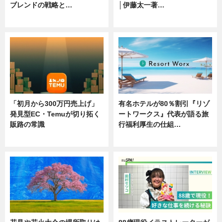
ブレンドの戦略と…
│伊藤太一著…
ニュース
ニュース
「初月から300万円売上げ」
有名ホテルが80％割引『リゾ
発見型EC・Temuが切り拓く
ートワークス』代表が語る旅
販路の常識
行福利厚生の仕組…
ニュース
ニュース