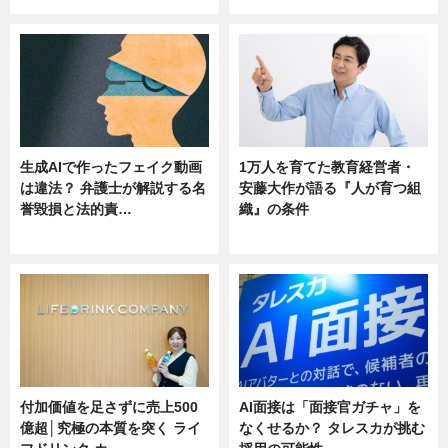
生成AIで作ったフェイク動画
1万人を育てた教育経営者・
は違法？ 弁護士が解説する名
安藤大作が語る『人が育つ組
誉毀損と法的責…
織』の条件
ニュース
ニュース
付加価値を足さずに売上500
AI面接は「面接官ガチャ」を
億超│究極の本質を突く ライ
なくせるか？ タレスカが挑む