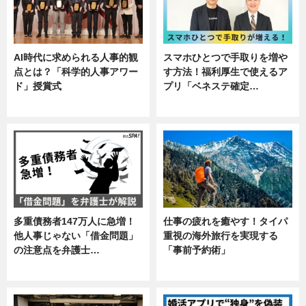
AI時代に求められる人事的観
スマホひとつで手取りを増や
点とは？「科学的人事アワー
す方法！福利厚生で使えるア
ド」授賞式
プリ「ベネステ確定…
ニュース
企業インタビュー
多重債務者147万人に急増！
仕事の疲れを癒やす！タイパ
他人事じゃない「借金問題」
重視の海外旅行を実現する
の注意点を弁護士…
「事前予約術」
専門家インタビュー
暮らし