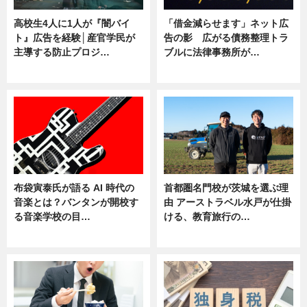
高校生4人に1人が『闇バイ
「借金減らせます」ネット広
ト』広告を経験│産官学民が
告の影 広がる債務整理トラ
主導する防止プロジ…
ブルに法律事務所が…
ニュース
ニュース
布袋寅泰氏が語る AI 時代の
首都圏名門校が茨城を選ぶ理
音楽とは？バンタンが開校す
由 アーストラベル水戸が仕掛
る音楽学校の目…
ける、教育旅行の…
ニュース
ニュース