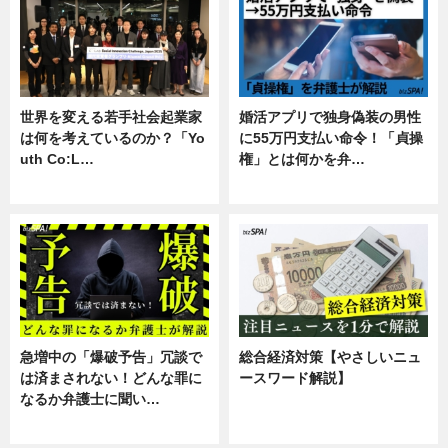
世界を変える若手社会起業家
婚活アプリで独身偽装の男性
は何を考えているのか？「Yo
に55万円支払い命令！「貞操
uth Co:L…
権」とは何かを弁…
スキル
専門家インタビュー
急増中の「爆破予告」冗談で
総合経済対策【やさしいニュ
は済まされない！どんな罪に
ースワード解説】
なるか弁護士に聞い…
ニュース
専門家インタビュー