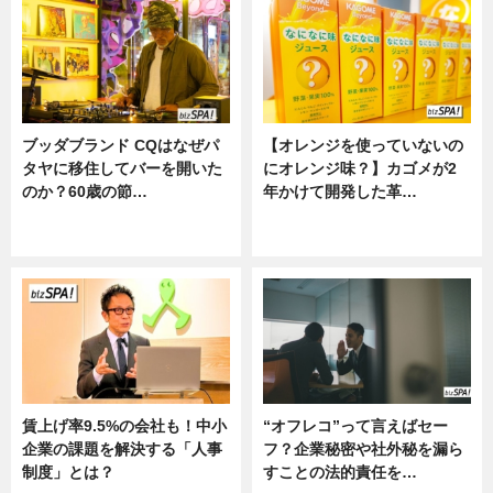
ブッダブランド CQはなぜパ
【オレンジを使っていないの
タヤに移住してバーを開いた
にオレンジ味？】カゴメが2
のか？60歳の節…
年かけて開発した革…
ニュース
グルメ, ニュース, 企業インタビュ
ー
賃上げ率9.5%の会社も！中小
“オフレコ”って言えばセー
企業の課題を解決する「人事
フ？企業秘密や社外秘を漏ら
制度」とは？
すことの法的責任を…