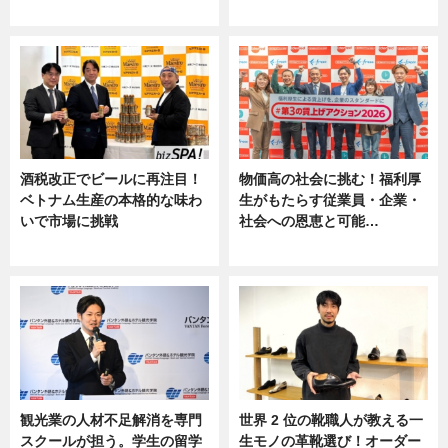
ニュース
ニュース, 専門家インタビュー
酒税改正でビールに再注目！
物価高の社会に挑む！福利厚
ベトナム生産の本格的な味わ
生がもたらす従業員・企業・
いで市場に挑戦
社会への恩恵と可能…
ニュース
ニュース
観光業の人材不足解消を専門
世界 2 位の靴職人が教える一
スクールが担う。学生の留学
生モノの革靴選び！オーダー