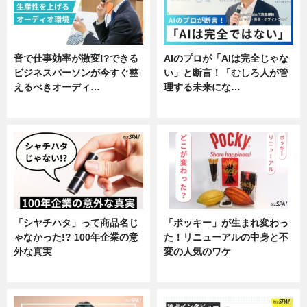
音で仕事効率が激変!?できる
AIのプロが「AIは完全じゃな
ビジネスパーソンが今すぐ整
い」と断言！「むしろ人が管
えるべきオーディ…
理する未来にな…
企業インタビュー
企業インタビュー
「シヤチハタ」って商品名じ
「ポッキー」が生まれ変わっ
ゃなかった!? 100年企業の意
た！リニューアルの中身と不
外な真実
変の人気のワケ
企業インタビュー
グルメ