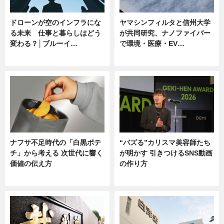
ドローンが空のインフラにな
ヤマシンフィルタと信州大学
る未来 仕事と暮らしはどう
が共同研究、ナノファイバー
変わる？│ブルーイ…
で環境・医療・EV…
ニュース
ニュース
ナフサ不足時代の「白黒ポテ
“バズる”カリスマ美容師たち
チ」から考える 次世代に響く
が明かす 引きつけるSNS動画
価値の伝え方
の作り方
ニュース
ニュース