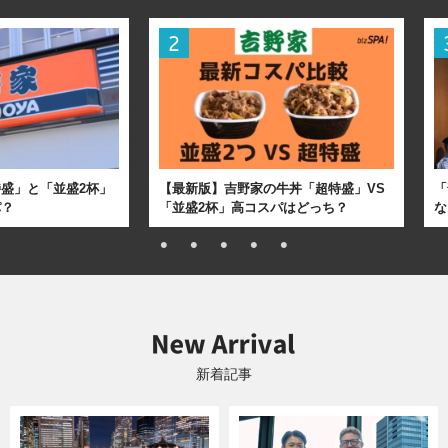
盛」と「並盛2杯」
【最新版】吉野家の牛丼「超特盛」VS
「
パ？
「並盛2杯」高コスパはどっち？
な
新着記事