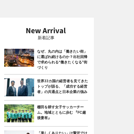
新着記事
なぜ、丸の内は「働きたい街」
に選ばれ続けるのか？出社回帰
で求められる“働きたくなる”街
づくり
世界33カ国の経営者を見てきた
トップが語る、「成功する経営
者」の共通点と日本企業の強み
棚田を耕す女子サッカーチー
ム。地域とともに歩む 『FC越
後妻有』
「美しくありたい」は贅沢では