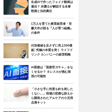
生成AIで作ったフェイク動画は
違法？ 弁護士が解説する名誉
毀損と法的責任
1万人を育てた教育経営者・安
藤大作が語る『人が育つ組織』
の条件
付加価値を足さずに売上500億
超│究極の本質を突く ライフド
リンク カンパニーの経営戦略
AI面接は「面接官ガチャ」をな
くせるか？ タレスカが挑む採
用の可能性
「小さな手に何度も針を刺した
くない…」現場の悲痛な訴えか
ら開発されたアルケアの小児用
点滴キット