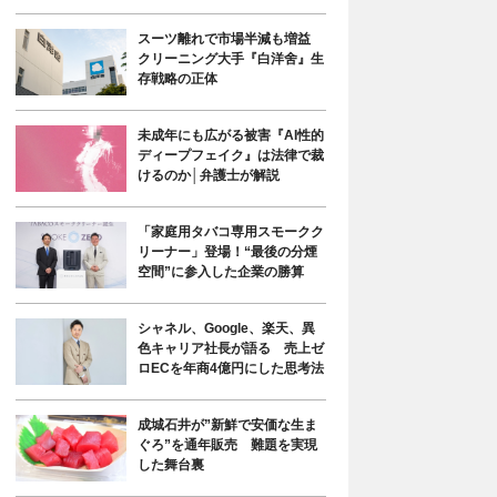
スーツ離れで市場半減も増益
クリーニング大手『白洋舍』生
存戦略の正体
未成年にも広がる被害『AI性的
ディープフェイク』は法律で裁
けるのか│弁護士が解説
「家庭用タバコ専用スモークク
リーナー」登場！“最後の分煙
空間”に参入した企業の勝算
シャネル、Google、楽天、異
色キャリア社長が語る 売上ゼ
ロECを年商4億円にした思考法
成城石井が”新鮮で安価な生ま
ぐろ”を通年販売 難題を実現
した舞台裏