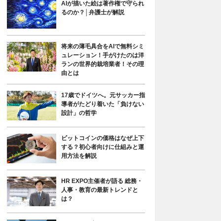
AIが描いた絵は著作権で守られ
るのか？│弁護士が解説
将来の薄毛具合をAIで無料シミ
ュレーション！手がけたのは洋
ランの世界的栽培業者！その理
由とは
17歳でドイツへ。元サッカー指
導者がたどり着いた「負けない
設計」の哲学
ビットコインの価格はなぜ上下
する？初心者向けに仕組みと運
用方法を解説
HR EXPO主催者が語る 総務・
人事・教育の最新トレンドと
は？