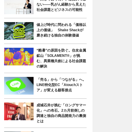
ない――乳がん経験から見えた
社会課題とビジネスの可能性
値上げ時代に問われる「価格以
上の価値」 Shake Shackが
磨き続ける独自の体験価値
“酷暑”の原因を防ぐ。住友金属
鉱山「SOLAMENT®」が挑
む、異業種共創による社会課題
の解決
「売る」から「つながる」へ。
LINE特化型EC「Atouchスト
ア」が変える顧客接点
成城石井が挑む「ロングサマー
化」への布石。2カ月前倒しの
調達と独自の商品開発力の裏側
とは