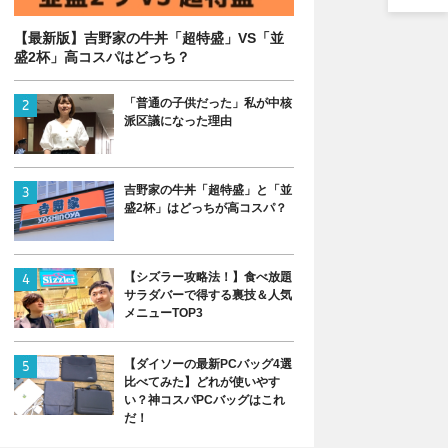
【最新版】吉野家の牛丼「超特盛」VS「並
盛2杯」高コスパはどっち？
「普通の子供だった」私が中核
派区議になった理由
吉野家の牛丼「超特盛」と「並
盛2杯」はどっちが高コスパ？
【シズラー攻略法！】食べ放題
サラダバーで得する裏技＆人気
メニューTOP3
【ダイソーの最新PCバッグ4選
比べてみた】どれが使いやす
い？神コスパPCバッグはこれ
だ！