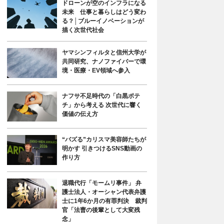
ドローンが空のインフラになる
未来 仕事と暮らしはどう変わ
る？│ブルーイノベーションが
描く次世代社会
ヤマシンフィルタと信州大学が
共同研究、ナノファイバーで環
境・医療・EV領域へ参入
ナフサ不足時代の「白黒ポテ
チ」から考える 次世代に響く
価値の伝え方
“バズる”カリスマ美容師たちが
明かす 引きつけるSNS動画の
作り方
退職代行「モームリ事件」 弁
護士法人・オーシャン代表弁護
士に1年6か月の有罪判決 裁判
官「法曹の後輩として大変残
念」