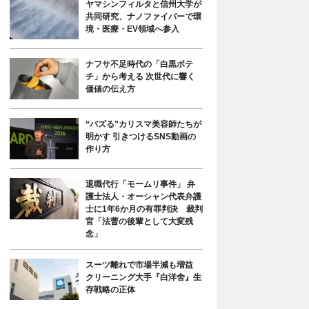
ヤマシンフィルタと信州大学が
共同研究、ナノファイバーで環
境・医療・EV領域へ参入
ナフサ不足時代の「白黒ポテ
チ」から考える 次世代に響く
価値の伝え方
“バズる”カリスマ美容師たちが
明かす 引きつけるSNS動画の
作り方
退職代行「モームリ事件」 弁
護士法人・オーシャン代表弁護
士に1年6か月の有罪判決 裁判
官「法曹の後輩として大変残
念」
スーツ離れで市場半減も増益
クリーニング大手『白洋舍』生
存戦略の正体