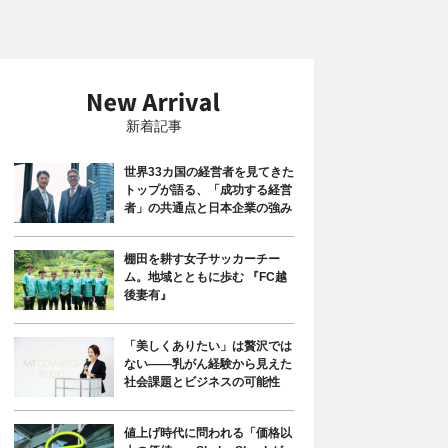
新着記事
世界33カ国の経営者を見てきた
トップが語る、「成功する経営
者」の共通点と日本企業の強み
棚田を耕す女子サッカーチー
ム。地域とともに歩む 『FC越
後妻有』
「美しくありたい」は贅沢では
ない――乳がん経験から見えた
社会課題とビジネスの可能性
値上げ時代に問われる「価格以