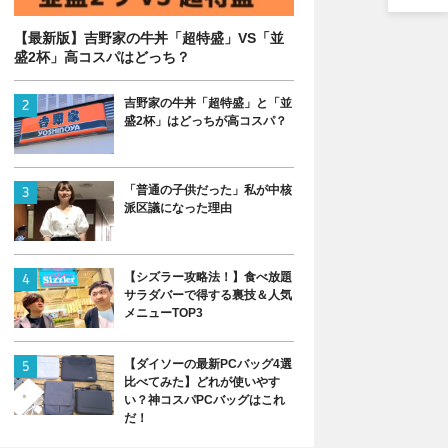
【最新版】吉野家の牛丼「超特盛」VS「並
盛2杯」高コスパはどっち？
吉野家の牛丼「超特盛」と「並
盛2杯」はどっちが高コスパ？
「普通の子供だった」私が中核
派区議になった理由
【シズラー攻略法！】食べ放題
サラダバーで得する裏技＆人気
メニューTOP3
【ダイソーの最新PCバッグ4選
比べてみた】どれが使いやす
い？神コスパPCバッグはこれ
だ！