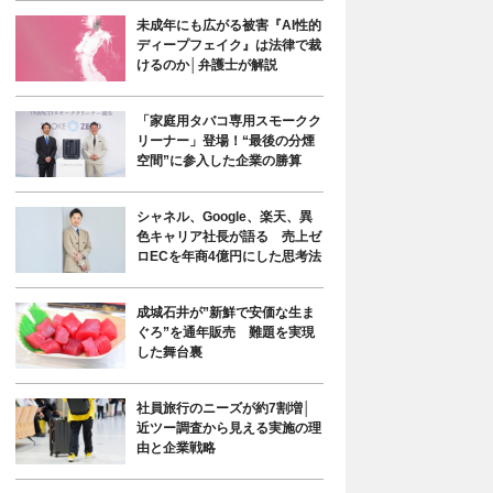
未成年にも広がる被害『AI性的
ディープフェイク』は法律で裁
けるのか│弁護士が解説
「家庭用タバコ専用スモークク
リーナー」登場！“最後の分煙
空間”に参入した企業の勝算
シャネル、Google、楽天、異
色キャリア社長が語る 売上ゼ
ロECを年商4億円にした思考法
成城石井が”新鮮で安価な生ま
ぐろ”を通年販売 難題を実現
した舞台裏
社員旅行のニーズが約7割増│
近ツー調査から見える実施の理
由と企業戦略