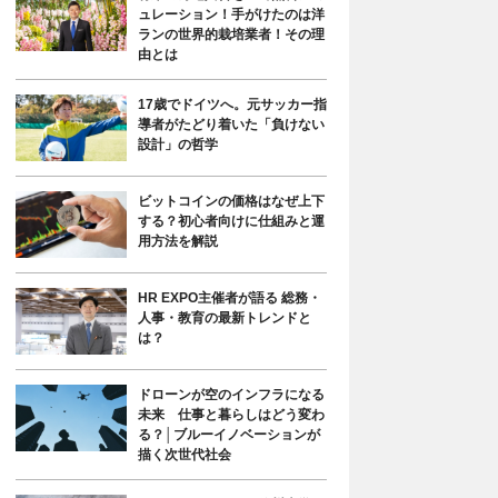
ュレーション！手がけたのは洋
ランの世界的栽培業者！その理
由とは
17歳でドイツへ。元サッカー指
導者がたどり着いた「負けない
設計」の哲学
ビットコインの価格はなぜ上下
する？初心者向けに仕組みと運
用方法を解説
HR EXPO主催者が語る 総務・
人事・教育の最新トレンドと
は？
ドローンが空のインフラになる
未来 仕事と暮らしはどう変わ
る？│ブルーイノベーションが
描く次世代社会