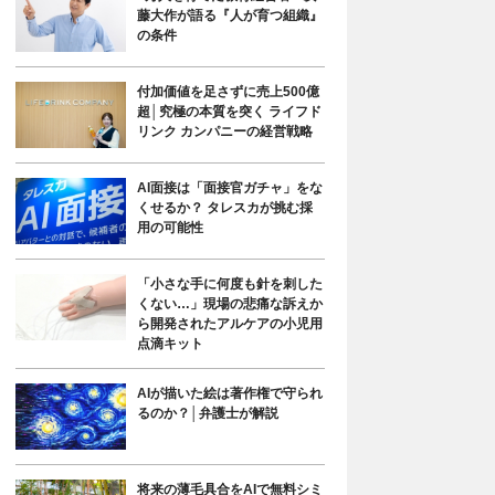
藤大作が語る『人が育つ組織』
の条件
付加価値を足さずに売上500億
超│究極の本質を突く ライフド
リンク カンパニーの経営戦略
AI面接は「面接官ガチャ」をな
くせるか？ タレスカが挑む採
用の可能性
「小さな手に何度も針を刺した
くない…」現場の悲痛な訴えか
ら開発されたアルケアの小児用
点滴キット
AIが描いた絵は著作権で守られ
るのか？│弁護士が解説
将来の薄毛具合をAIで無料シミ