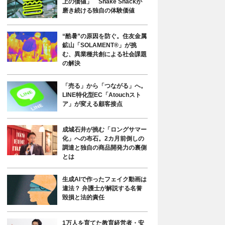
上の価値」 Shake Shackが
磨き続ける独自の体験価値
“酷暑”の原因を防ぐ。住友金属
鉱山「SOLAMENT®」が挑
む、異業種共創による社会課題
の解決
「売る」から「つながる」へ。
LINE特化型EC「Atouchスト
ア」が変える顧客接点
成城石井が挑む「ロングサマー
化」への布石。2カ月前倒しの
調達と独自の商品開発力の裏側
とは
生成AIで作ったフェイク動画は
違法？ 弁護士が解説する名誉
毀損と法的責任
1万人を育てた教育経営者・安