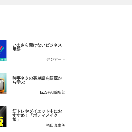
いまさら聞けないビジネス
用語
デジアート
時事ネタの英単語を語源か
ら学ぶ
bizSPA!編集部
筋トレやダイエット中にお
すすめ！「ボディメイク
飯」
袴田真由美