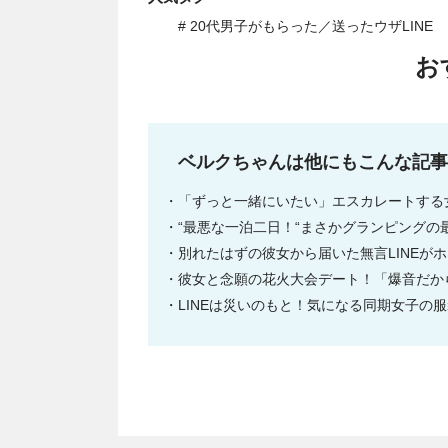
# 20代男子がもらった／送ったウザLINE
お
ベルクちゃんは他にもこんな記
「ずっと一緒にいたい」エスカレートする女
“最悪な一泊二日！“まさかグランピングの最
別れたはずの彼女から届いた無言LINEが
彼女と念願の花火大会デート！「爆音だから
LINEは災いのもと！気になる同期女子の