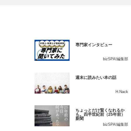
専門家インタビュー
bizSPA!編集部
週末に読みたい本の話
H.Nack
ちょっとだけ賢くなれるか
も。四半世紀前（25年前）
新聞
bizSPA!編集部