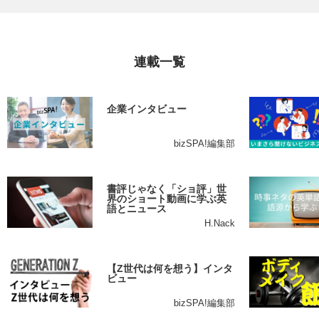
連載一覧
企業インタビュー
bizSPA!編集部
書評じゃなく「ショ評」世
界のショート動画に学ぶ英
語とニュース
H.Nack
【Z世代は何を想う】インタ
ビュー
bizSPA!編集部