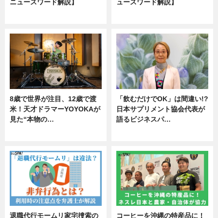
ニュースワード解説】
ュースワード解説】
ニュース
ニュース
8歳で世界が注目、12歳で渡
「飲むだけでOK」は間違い!?
米！天才ドラマーYOYOKAが
日本サプリメント協会代表が
見た“本物の…
語るビジネスパ…
エンタメ
ニュース
退職代行モームリ家宅捜索の
コーヒーを沖縄の特産品に！