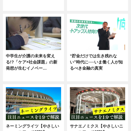
企業インタビュー
ニュース
中学生が介護の未来を変え
“貯金だけでは生き残れな
る!?「ケア×社会課題」の新
い”時代に──いま働く人が知
発想が生むイノベー…
るべき金融の真実
ニュース
企業インタビュー
ネーミングライツ【やさしい
サナエノミクス【やさしいニ