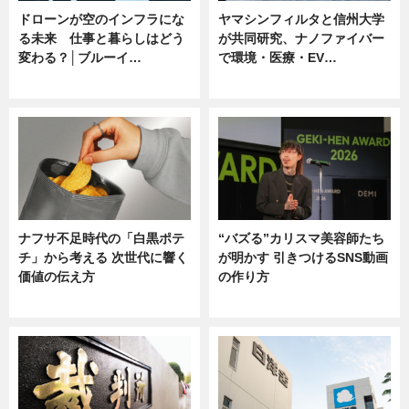
ドローンが空のインフラにな
ヤマシンフィルタと信州大学
る未来 仕事と暮らしはどう
が共同研究、ナノファイバー
変わる？│ブルーイ…
で環境・医療・EV…
ニュース
ニュース
ナフサ不足時代の「白黒ポテ
“バズる”カリスマ美容師たち
チ」から考える 次世代に響く
が明かす 引きつけるSNS動画
価値の伝え方
の作り方
ニュース
ニュース