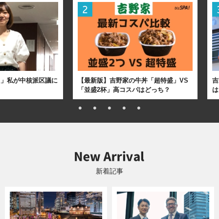
た」私が中核派区議に
【最新版】吉野家の牛丼「超特盛」VS
吉
「並盛2杯」高コスパはどっち？
は
新着記事