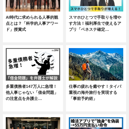
AI時代に求められる人事的観
スマホひとつで手取りを増や
点とは？「科学的人事アワー
す方法！福利厚生で使えるア
ド」授賞式
プリ「ベネステ確定…
ニュース
企業インタビュー
多重債務者147万人に急増！
仕事の疲れを癒やす！タイパ
他人事じゃない「借金問題」
重視の海外旅行を実現する
の注意点を弁護士…
「事前予約術」
専門家インタビュー
暮らし