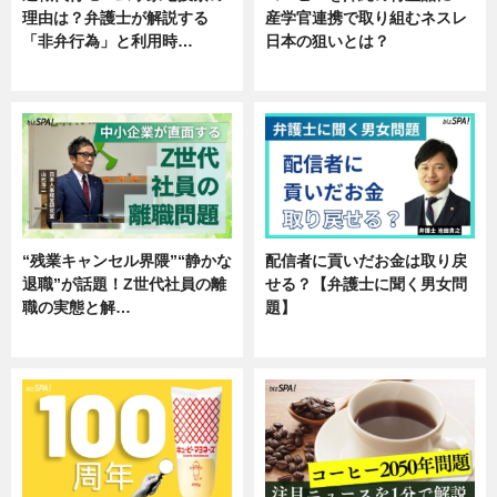
理由は？弁護士が解説する
産学官連携で取り組むネスレ
「非弁行為」と利用時…
日本の狙いとは？
専門家インタビュー
企業インタビュー
“残業キャンセル界隈”“静かな
配信者に貢いだお金は取り戻
退職”が話題！Z世代社員の離
せる？【弁護士に聞く男女問
職の実態と解…
題】
企業インタビュー
専門家インタビュー