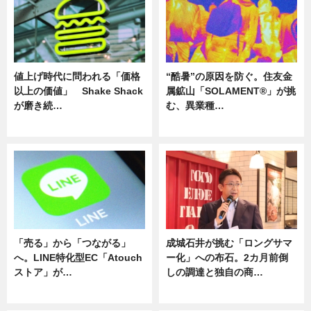
値上げ時代に問われる「価格
“酷暑”の原因を防ぐ。住友金
以上の価値」 Shake Shack
属鉱山「SOLAMENT®」が挑
が磨き続…
む、異業種…
ニュース
ニュース
「売る」から「つながる」
成城石井が挑む「ロングサマ
へ。LINE特化型EC「Atouch
ー化」への布石。2カ月前倒
ストア」が…
しの調達と独自の商…
ニュース
ニュース