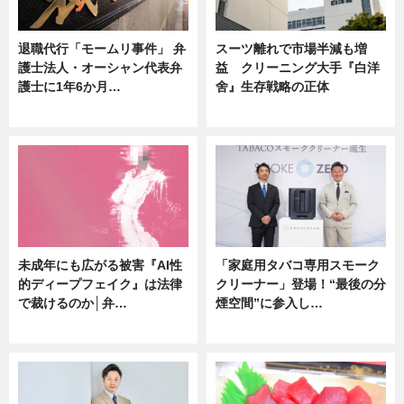
退職代行「モームリ事件」 弁
スーツ離れで市場半減も増
護士法人・オーシャン代表弁
益 クリーニング大手『白洋
護士に1年6か月…
舍』生存戦略の正体
ニュース
企業インタビュー
未成年にも広がる被害『AI性
「家庭用タバコ専用スモーク
的ディープフェイク』は法律
クリーナー」登場！“最後の分
で裁けるのか│弁…
煙空間”に参入し…
ニュース
ニュース