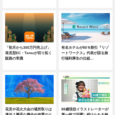
ニュース
ニュース
「初月から300万円売上げ」
有名ホテルが80％割引『リゾ
発見型EC・Temuが切り拓く
ートワークス』代表が語る旅
販路の常識
行福利厚生の仕組…
ニュース
ニュース
花見や花火大会の場所取りは
88歳現役イラストレーターが
違法？勝手な撤去や放置のリ
第一線で活躍し続けられる秘