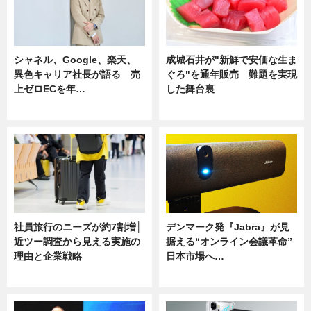
シャネル、Google、楽天、
成城石井が"新鮮で安価な生ま
異色キャリア社長が語る 売
ぐろ"を通年販売 難題を実現
上ゼロECを年…
した舞台裏
ニュース
ニュース
社員旅行のニーズが約7割増│
デンマーク発『Jabra』が見
近ツー調査から見える実施の
据える“オンライン会議革命”
理由と企業戦略
日本市場へ…
ニュース
ニュース