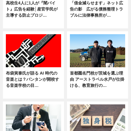
高校生4人に1人が『闇バイ
「借金減らせます」ネット広
ト』広告を経験│産官学民が
告の影 広がる債務整理トラ
主導する防止プロジ…
ブルに法律事務所が…
ニュース
ニュース
布袋寅泰氏が語る AI 時代の
首都圏名門校が茨城を選ぶ理
音楽とは？バンタンが開校す
由 アーストラベル水戸が仕掛
る音楽学校の目…
ける、教育旅行の…
ニュース
ニュース