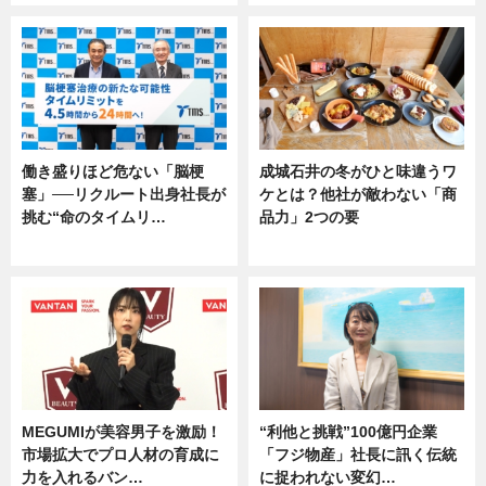
働き盛りほど危ない「脳梗
成城石井の冬がひと味違うワ
塞」──リクルート出身社長が
ケとは？他社が敵わない「商
挑む“命のタイムリ…
品力」2つの要
企業インタビュー
グルメ
MEGUMIが美容男子を激励！
“利他と挑戦”100億円企業
市場拡大でプロ人材の育成に
「フジ物産」社長に訊く伝統
力を入れるバン…
に捉われない変幻…