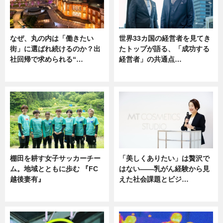
なぜ、丸の内は「働きたい
世界33カ国の経営者を見てき
街」に選ばれ続けるのか？出
たトップが語る、「成功する
社回帰で求められる“…
経営者」の共通点…
ニュース
ニュース
棚田を耕す女子サッカーチー
「美しくありたい」は贅沢で
ム。地域とともに歩む 『FC
はない――乳がん経験から見
越後妻有』
えた社会課題とビジ…
ニュース
ニュース