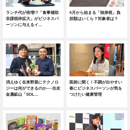
ランチ代が倍増!?「食事補助
4月から始まる「独身税」負
非課税枠拡大」がビジネスパ
担額はいくら？対象者は？
ーソンに与えるイ…
ニュース
ニュース
消えゆく在来野菜にテクノロ
医師に聞く！不調が出やすい
ジーは何ができるのか──住友
春にビジネスパーソンが気を
金属鉱山「SOL…
つけたい健康管理
ニュース
ニュース