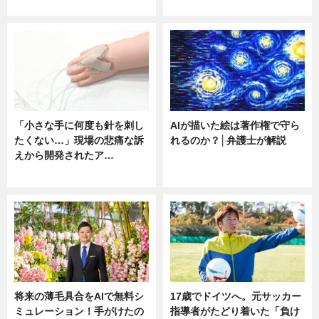
ニュース
ニュース
「小さな手に何度も針を刺し
AIが描いた絵は著作権で守ら
たくない…」現場の悲痛な訴
れるのか？│弁護士が解説
えから開発されたア…
ニュース
ニュース
将来の薄毛具合をAIで無料シ
17歳でドイツへ。元サッカー
ミュレーション！手がけたの
指導者がたどり着いた「負け