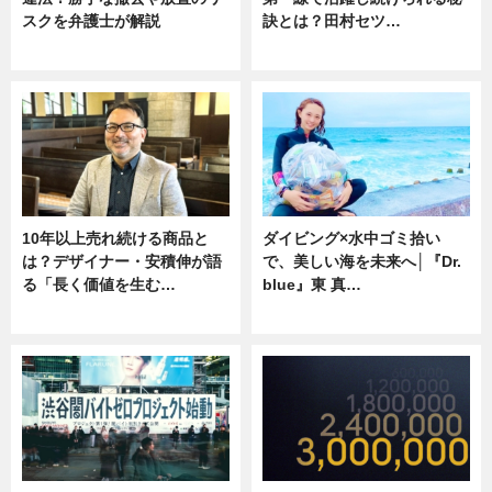
スクを弁護士が解説
訣とは？田村セツ…
ニュース
専門家インタビュー
10年以上売れ続ける商品と
ダイビング×水中ゴミ拾い
は？デザイナー・安積伸が語
で、美しい海を未来へ│『Dr.
る「長く価値を生む…
blue』東 真…
ニュース
ニュース