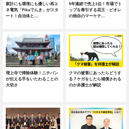
家計にも環境にも優しい再エ
5年連続で売上1位！市場でト
ネ電気「Pikaでんき」がスタ
ップを牽引する花王・ビオレ
ート！自治体と…
の独自のマーケテ…
ニュース
ニュース, 暮らし
増上寺で掃除体験！ニチバン
クマの被害にあったらどうす
が伝える手をいたわることの
る？ケガをしたら補償される
大切さ
のか弁護士が解説
ニュース, 企業インタビュー, 暮ら
専門家インタビュー
し