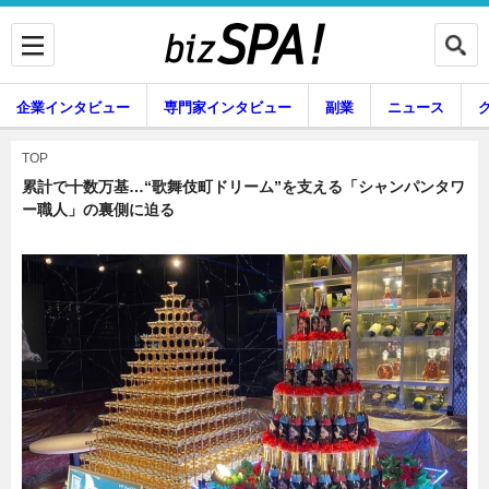
企業インタビュー
専門家インタビュー
副業
ニュース
暮らし
エンタメ
TOP
累計で十数万基…“歌舞伎町ドリーム”を支える「シャンパンタワ
ー職人」の裏側に迫る
企業インタビュー
専門家インタビュー
副業
ニュース
グルメ
スキル