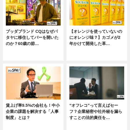
ブッダブランド CQはなぜパ
【オレンジを使っていないの
タヤに移住してバーを開いた
にオレンジ味？】カゴメが2
のか？60歳の節…
年かけて開発した革…
ニュース
グルメ, ニュース, 企業インタビュ
ー
賃上げ率9.5%の会社も！中小
“オフレコ”って言えばセー
企業の課題を解決する「人事
フ？企業秘密や社外秘を漏ら
制度」とは？
すことの法的責任を…
ニュース
ニュース, 専門家インタビュー