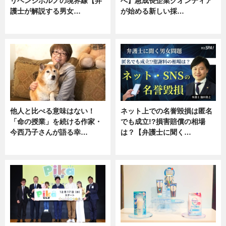
リベンジポルノの境界線【弁
へ】急成長企業クオンティア
護士が解説する男女…
が始める新しい採…
専門家インタビュー
ニュース
他人と比べる意味はない！
ネット上での名誉毀損は匿名
「命の授業」を続ける作家・
でも成立!?損害賠償の相場
今西乃子さんが語る幸…
は？【弁護士に聞く…
専門家インタビュー
専門家インタビュー