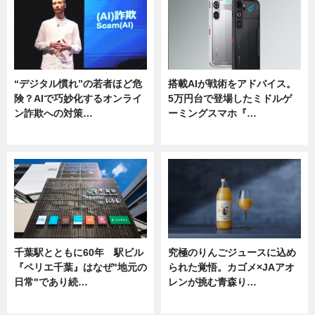
“デジタル慣れ”の若者ほど危
搭載AIが戦術をアドバイス。
険？AIで巧妙化するオンライ
5万円台で登場したミドルゲ
ン詐欺への対策…
ーミングスマホ『…
ニュース
ニュース
千葉駅とともに60年 駅ビル
究極のりんごジュースに込め
『ペリエ千葉』はなぜ"地元の
られた覚悟。カゴメ×JAアオ
日常"であり続…
レンが挑む青森り…
ニュース
ニュース