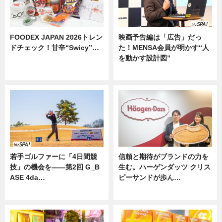
FOODEX JAPAN 2026トレン
映画予告編は「広告」だっ
ドチェック！甘辛“Swicy”…
た！MENSA会員が明かす“人
を動かす設計図”
ニュース
ニュース
若手ゴルファーに「4日間競
信頼と期待がブランドの力を
技」の機会を——第2回 G_B
生む。ハーゲンダッツ クリス
ASE 4da…
ピーサンドが歩ん…
ニュース
ニュース