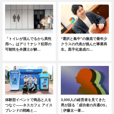
「トイレが混んでるから異性
“選択と集中”の徹底で最年少
用へ」はアリ？ナシ？犯罪の
クラスの代表が挑んだ事業再
可能性を弁護士が解…
生。黒字化達成の…
ニュース, 専門家インタビュー
ニュース
体験型イベントで商品と人を
3,000人の経営者を見てきた
つなぐ――ネスカフェ アイス
男が語る「成功者の共通OS」
ブレンドの戦略と…
│伊藤太一著…