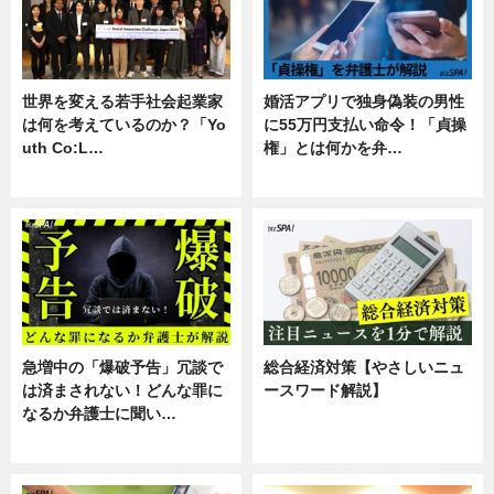
世界を変える若手社会起業家
婚活アプリで独身偽装の男性
は何を考えているのか？「Yo
に55万円支払い命令！「貞操
uth Co:L…
権」とは何かを弁…
スキル
専門家インタビュー
急増中の「爆破予告」冗談で
総合経済対策【やさしいニュ
は済まされない！どんな罪に
ースワード解説】
なるか弁護士に聞い…
ニュース
専門家インタビュー