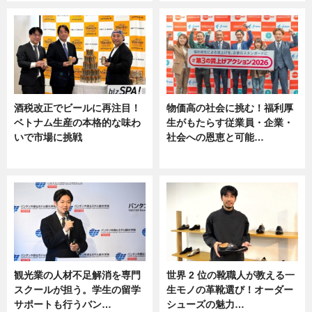
酒税改正でビールに再注目！
物価高の社会に挑む！福利厚
ベトナム生産の本格的な味わ
生がもたらす従業員・企業・
いで市場に挑戦
社会への恩恵と可能…
ニュース
ニュース
観光業の人材不足解消を専門
世界 2 位の靴職人が教える一
スクールが担う。学生の留学
生モノの革靴選び！オーダー
サポートも行うバン…
シューズの魅力…