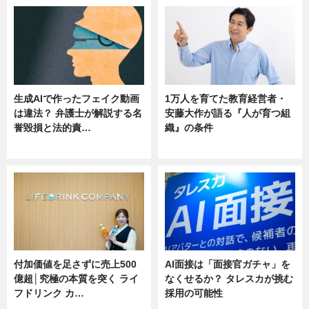
生成AIで作ったフェイク動画
1万人を育てた教育経営者・
は違法？ 弁護士が解説する名
安藤大作が語る『人が育つ組
誉毀損と法的責…
織』の条件
ニュース
ニュース
付加価値を足さずに売上500
AI面接は「面接官ガチャ」を
億超│究極の本質を突く ライ
なくせるか？ タレスカが挑む
フドリンク カ…
採用の可能性