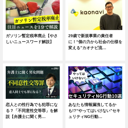
ガソリン暫定税率廃止【やさ
29歳で新規事業の責任者
しいニュースワード解説】
に！“個の力から社会の仕様を
変える”カオナビ流…
ニュース
企業インタビュー
恋人との性行為でも犯罪にな
あなたも情報漏洩してるか
る？「不同意性交等罪」を解
も!?“やってはいけない”セキ
説【弁護士に聞く男…
ュリティNG行動…
専門家インタビュー
専門家インタビュー