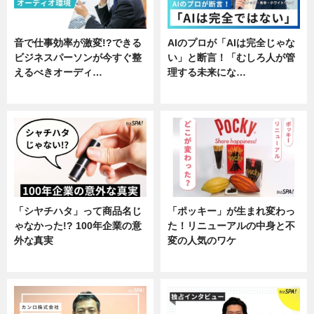
音で仕事効率が激変!?できる
AIのプロが「AIは完全じゃな
ビジネスパーソンが今すぐ整
い」と断言！「むしろ人が管
えるべきオーディ…
理する未来にな…
企業インタビュー
企業インタビュー
「シヤチハタ」って商品名じ
「ポッキー」が生まれ変わっ
ゃなかった!? 100年企業の意
た！リニューアルの中身と不
外な真実
変の人気のワケ
企業インタビュー
グルメ