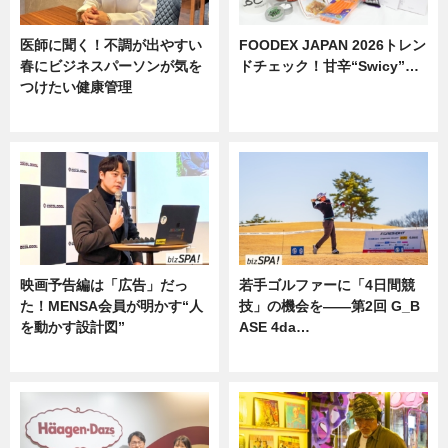
医師に聞く！不調が出やすい
FOODEX JAPAN 2026トレン
春にビジネスパーソンが気を
ドチェック！甘辛“Swicy”…
つけたい健康管理
ニュース
ニュース
映画予告編は「広告」だっ
若手ゴルファーに「4日間競
た！MENSA会員が明かす“人
技」の機会を——第2回 G_B
を動かす設計図”
ASE 4da…
ニュース
ニュース