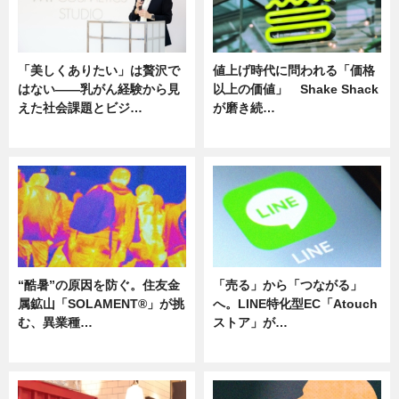
「美しくありたい」は贅沢で
値上げ時代に問われる「価格
はない――乳がん経験から見
以上の価値」 Shake Shack
えた社会課題とビジ…
が磨き続…
ニュース
ニュース
“酷暑”の原因を防ぐ。住友金
「売る」から「つながる」
属鉱山「SOLAMENT®」が挑
へ。LINE特化型EC「Atouch
む、異業種…
ストア」が…
ニュース
ニュース