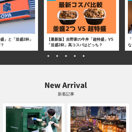
盛」と「並盛2杯」
【最新版】吉野家の牛丼「超特盛」VS
「
パ？
「並盛2杯」高コスパはどっち？
な
新着記事