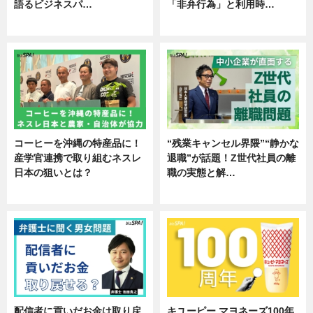
語るビジネスパ…
「非弁行為」と利用時…
ニュース
専門家インタビュー
コーヒーを沖縄の特産品に！
“残業キャンセル界隈”“静かな
産学官連携で取り組むネスレ
退職”が話題！Z世代社員の離
日本の狙いとは？
職の実態と解…
企業インタビュー
企業インタビュー
配信者に貢いだお金は取り戻
キユーピー マヨネーズ100年