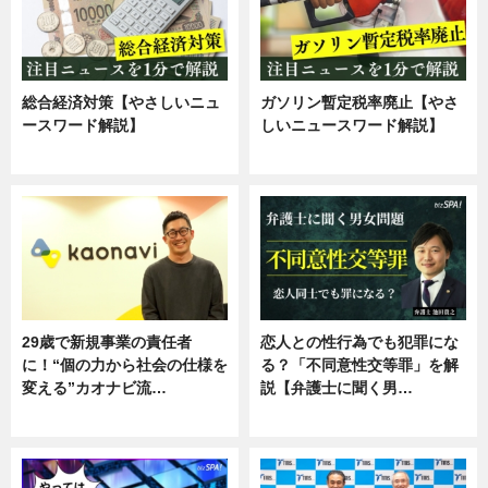
総合経済対策【やさしいニュ
ガソリン暫定税率廃止【やさ
ースワード解説】
しいニュースワード解説】
ニュース
ニュース
29歳で新規事業の責任者
恋人との性行為でも犯罪にな
に！“個の力から社会の仕様を
る？「不同意性交等罪」を解
変える”カオナビ流…
説【弁護士に聞く男…
企業インタビュー
専門家インタビュー