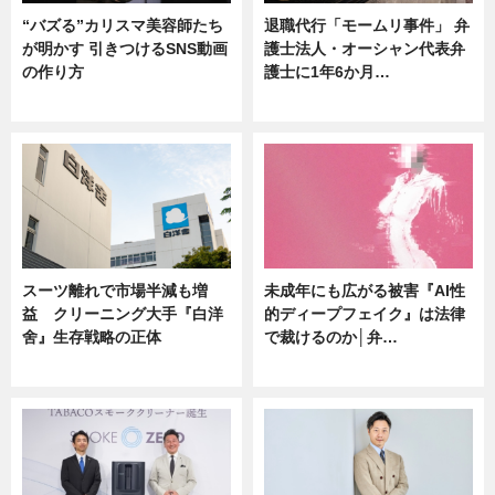
“バズる”カリスマ美容師たち
退職代行「モームリ事件」 弁
が明かす 引きつけるSNS動画
護士法人・オーシャン代表弁
の作り方
護士に1年6か月…
ニュース
ニュース
スーツ離れで市場半減も増
未成年にも広がる被害『AI性
益 クリーニング大手『白洋
的ディープフェイク』は法律
舍』生存戦略の正体
で裁けるのか│弁…
企業インタビュー
ニュース