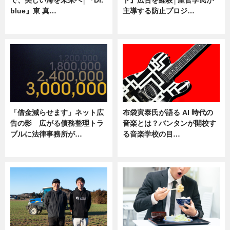
blue』東 真…
主導する防止プロジ…
ニュース
ニュース
「借金減らせます」ネット広
布袋寅泰氏が語る AI 時代の
告の影 広がる債務整理トラ
音楽とは？バンタンが開校す
ブルに法律事務所が…
る音楽学校の目…
ニュース
ニュース