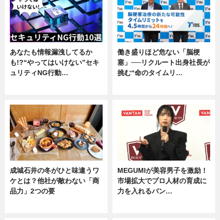
あなたも情報漏洩してるか
働き盛りほど危ない「脳梗
も!?“やってはいけない”セキ
塞」──リクルート出身社長が
ュリティNG行動…
挑む“命のタイムリ…
専門家インタビュー
企業インタビュー
成城石井の冬がひと味違うワ
MEGUMIが美容男子を激励！
ケとは？他社が敵わない「商
市場拡大でプロ人材の育成に
品力」2つの要
力を入れるバン…
グルメ
企業インタビュー