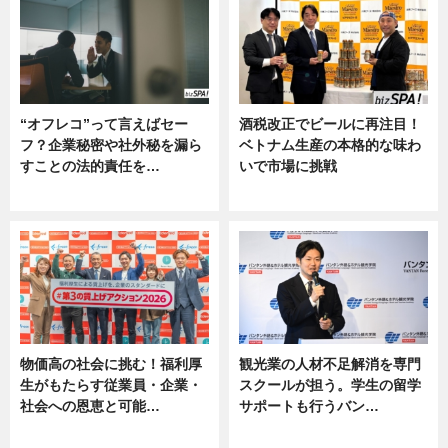
“オフレコ”って言えばセー
酒税改正でビールに再注目！
フ？企業秘密や社外秘を漏ら
ベトナム生産の本格的な味わ
すことの法的責任を…
いで市場に挑戦
ニュース, 専門家インタビュー
ニュース
物価高の社会に挑む！福利厚
観光業の人材不足解消を専門
生がもたらす従業員・企業・
スクールが担う。学生の留学
社会への恩恵と可能…
サポートも行うバン…
ニュース
ニュース, 企業インタビュー