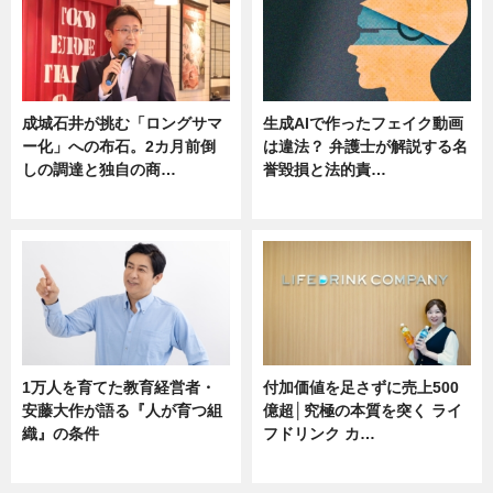
成城石井が挑む「ロングサマ
生成AIで作ったフェイク動画
ー化」への布石。2カ月前倒
は違法？ 弁護士が解説する名
しの調達と独自の商…
誉毀損と法的責…
ニュース
ニュース
1万人を育てた教育経営者・
付加価値を足さずに売上500
安藤大作が語る『人が育つ組
億超│究極の本質を突く ライ
織』の条件
フドリンク カ…
ニュース
ニュース