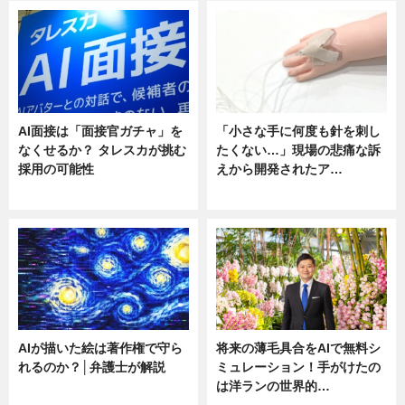
AI面接は「面接官ガチャ」を
「小さな手に何度も針を刺し
なくせるか？ タレスカが挑む
たくない…」現場の悲痛な訴
採用の可能性
えから開発されたア…
ニュース
ニュース
AIが描いた絵は著作権で守ら
将来の薄毛具合をAIで無料シ
れるのか？│弁護士が解説
ミュレーション！手がけたの
は洋ランの世界的…
ニュース