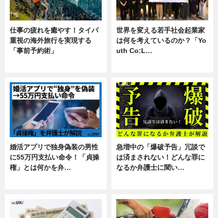
仕事の疲れを癒やす！タイパ
世界を変える若手社会起業家
重視の海外旅行を実現する
は何を考えているのか？「Yo
「事前予約術」
uth Co:L…
暮らし
スキル
婚活アプリで独身偽装の男性
急増中の「爆破予告」冗談で
に55万円支払い命令！「貞操
は済まされない！どんな罪に
権」とは何かを弁…
なるか弁護士に聞い…
専門家インタビュー
専門家インタビュー