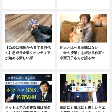
ニュース, 専門家インタビュー
専門家インタビュー
【CxOは採用から育てる時代
他人と比べる意味はない！
へ】急成長企業クオンティア
「命の授業」を続ける作家・
が始める新しい採…
今西乃子さんが語る幸…
ニュース
専門家インタビュー
ネット上での名誉毀損は匿名
家計にも環境にも優しい再エ