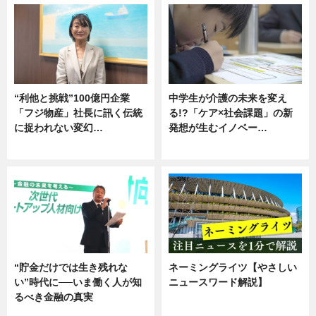
“利他と挑戦”100億円企業
中学生が介護の未来を変え
「フジ物産」社長に訊く伝統
る!?「ケア×社会課題」の新
に捉われない変幻…
発想が生むイノベー…
ニュース
ニュース
“貯金だけでは生き残れな
ネーミングライツ【やさしい
い”時代に──いま働く人が知
ニュースワード解説】
るべき金融の真実
ニュース