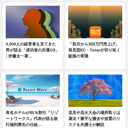
3,000人の経営者を見てきた
「初月から300万円売上げ」
男が語る「成功者の共通OS」
発見型EC・Temuが切り拓く
│伊藤太一著…
販路の常識
ニュース
ニュース
有名ホテルが80％割引『リゾ
花見や花火大会の場所取りは
ートワークス』代表が語る旅
違法？勝手な撤去や放置のリ
行福利厚生の仕組…
スクを弁護士が解説