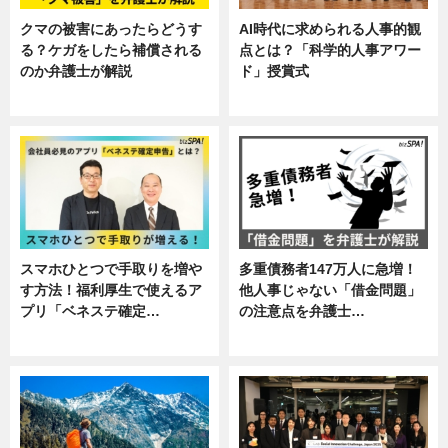
クマの被害にあったらどうす
AI時代に求められる人事的観
る？ケガをしたら補償される
点とは？「科学的人事アワー
のか弁護士が解説
ド」授賞式
専門家インタビュー
ニュース
スマホひとつで手取りを増や
多重債務者147万人に急増！
す方法！福利厚生で使えるア
他人事じゃない「借金問題」
プリ「ベネステ確定…
の注意点を弁護士…
企業インタビュー
専門家インタビュー