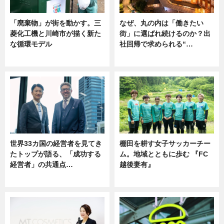
「廃棄物」が街を動かす。三
なぜ、丸の内は「働きたい
菱化工機と川崎市が描く新た
街」に選ばれ続けるのか？出
な循環モデル
社回帰で求められる“…
ニュース
ニュース
世界33カ国の経営者を見てき
棚田を耕す女子サッカーチー
たトップが語る、「成功する
ム。地域とともに歩む 『FC
経営者」の共通点…
越後妻有』
ニュース
ニュース