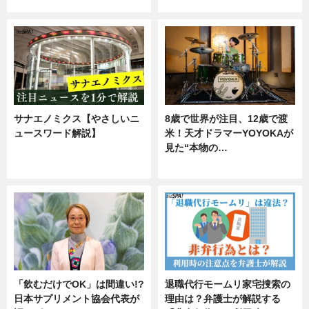
企業インタビュー
サナエノミクス【やさしいニ
8歳で世界が注目、12歳で渡
ュースワード解説】
米！天才ドラマーYOYOKAが
見た“本物の…
ニュース
エンタメ
「飲むだけでOK」は間違い!?
退職代行モームリ家宅捜索の
日本サプリメント協会代表が
理由は？弁護士が解説する