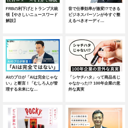
FRBの利下げとトランプ大統
音で仕事効率が激変!?できる
領【やさしいニュースワード
ビジネスパーソンが今すぐ整
解説】
えるべきオーディ…
ニュース
企業インタビュー
AIのプロが「AIは完全じゃな
「シヤチハタ」って商品名じ
い」と断言！「むしろ人が管
ゃなかった!? 100年企業の意
理する未来にな…
外な真実
企業インタビュー
企業インタビュー