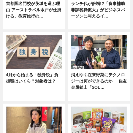
首都圏名門校が茨城を選ぶ理
ランチ代が倍増!?「食事補助
由 アーストラベル水戸が仕掛
非課税枠拡大」がビジネスパ
ける、教育旅行の…
ーソンに与えるイ…
ニュース
ニュース
4月から始まる「独身税」負
消えゆく在来野菜にテクノロ
担額はいくら？対象者は？
ジーは何ができるのか──住友
金属鉱山「SOL…
ニュース
ニュース