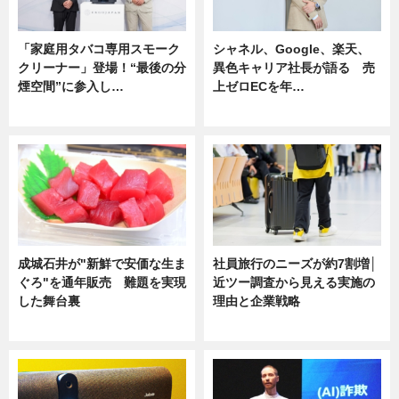
「家庭用タバコ専用スモーク
シャネル、Google、楽天、
クリーナー」登場！“最後の分
異色キャリア社長が語る 売
煙空間”に参入し…
上ゼロECを年…
ニュース
ニュース
成城石井が"新鮮で安価な生ま
社員旅行のニーズが約7割増│
ぐろ"を通年販売 難題を実現
近ツー調査から見える実施の
した舞台裏
理由と企業戦略
ニュース
ニュース