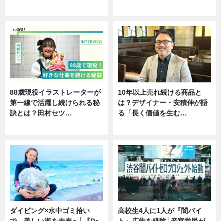
ニュース
ニュース
88歳現役イラストレーターが
10年以上売れ続ける商品と
第一線で活躍し続けられる秘
は？デザイナー・安積伸が語
訣とは？田村セツ…
る「長く価値を生む…
専門家インタビュー
ニュース
ダイビング×水中ゴミ拾い
高校生4人に1人が『闇バイ
で、美しい海を未来へ│『Dr.
ト』広告を経験│産官学民が