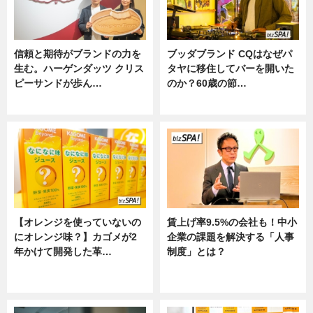
信頼と期待がブランドの力を
ブッダブランド CQはなぜパ
生む。ハーゲンダッツ クリス
タヤに移住してバーを開いた
ピーサンドが歩ん…
のか？60歳の節…
ニュース
ニュース
【オレンジを使っていないの
賃上げ率9.5%の会社も！中小
にオレンジ味？】カゴメが2
企業の課題を解決する「人事
年かけて開発した革…
制度」とは？
グルメ, ニュース, 企業インタビュ
ニュース
ー