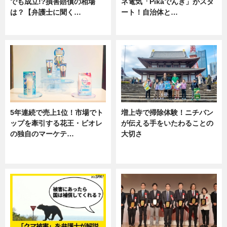
でも成立!?損害賠償の相場
ネ電気「Pikaでんき」がスタ
は？【弁護士に聞く…
ート！自治体と…
専門家インタビュー
ニュース
5年連続で売上1位！市場でト
増上寺で掃除体験！ニチバン
ップを牽引する花王・ビオレ
が伝える手をいたわることの
の独自のマーケテ…
大切さ
ニュース, 暮らし
ニュース, 企業インタビュー, 暮ら
し