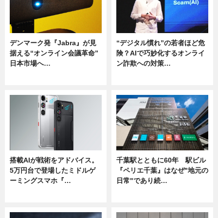
デンマーク発『Jabra』が見
“デジタル慣れ”の若者ほど危
据える“オンライン会議革命”
険？AIで巧妙化するオンライ
日本市場へ…
ン詐欺への対策…
ニュース
ニュース
搭載AIが戦術をアドバイス。
千葉駅とともに60年 駅ビル
5万円台で登場したミドルゲ
『ペリエ千葉』はなぜ"地元の
ーミングスマホ『…
日常"であり続…
ニュース
ニュース