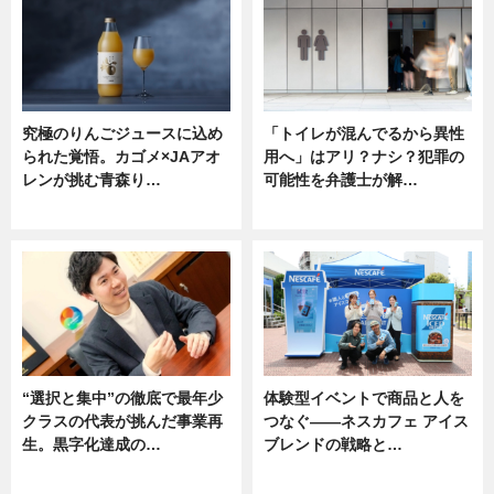
究極のりんごジュースに込め
「トイレが混んでるから異性
られた覚悟。カゴメ×JAアオ
用へ」はアリ？ナシ？犯罪の
レンが挑む青森り…
可能性を弁護士が解…
ニュース
ニュース, 専門家インタビュー
“選択と集中”の徹底で最年少
体験型イベントで商品と人を
クラスの代表が挑んだ事業再
つなぐ――ネスカフェ アイス
生。黒字化達成の…
ブレンドの戦略と…
ニュース
ニュース