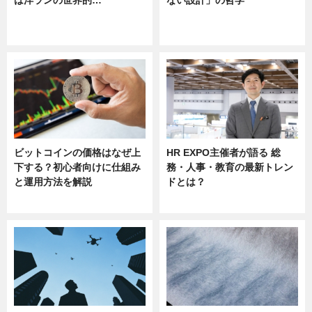
は洋ランの世界的…
ない設計」の哲学
ニュース
ニュース
sponsored by 河野メリクロン
ビットコインの価格はなぜ上
HR EXPO主催者が語る 総
下する？初心者向けに仕組み
務・人事・教育の最新トレン
と運用方法を解説
ドとは？
ニュース
ニュース