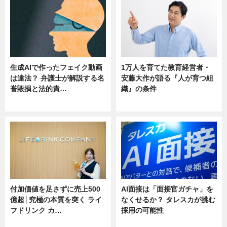
生成AIで作ったフェイク動画
1万人を育てた教育経営者・
は違法？ 弁護士が解説する名
安藤大作が語る『人が育つ組
誉毀損と法的責…
織』の条件
ニュース
ニュース
付加価値を足さずに売上500
AI面接は「面接官ガチャ」を
億超│究極の本質を突く ライ
なくせるか？ タレスカが挑む
フドリンク カ…
採用の可能性
ニュース
ニュース