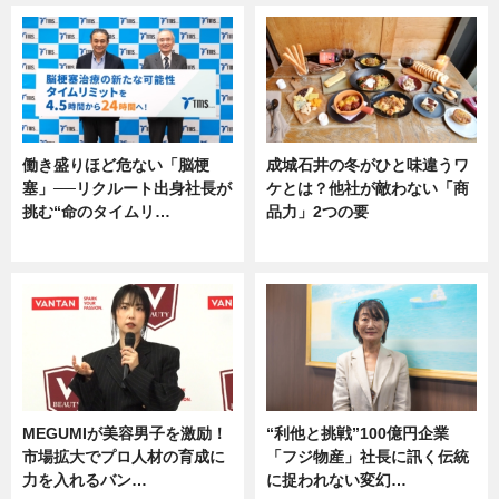
働き盛りほど危ない「脳梗
成城石井の冬がひと味違うワ
塞」──リクルート出身社長が
ケとは？他社が敵わない「商
挑む“命のタイムリ…
品力」2つの要
企業インタビュー
グルメ
MEGUMIが美容男子を激励！
“利他と挑戦”100億円企業
市場拡大でプロ人材の育成に
「フジ物産」社長に訊く伝統
力を入れるバン…
に捉われない変幻…