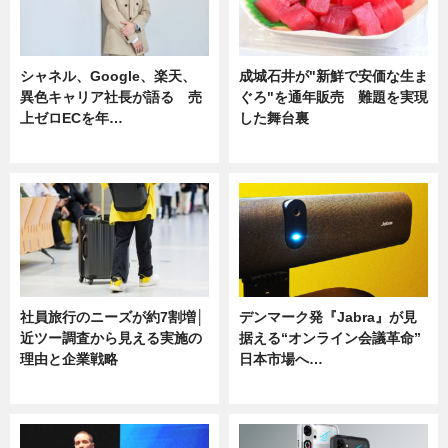
シャネル、Google、楽天、
成城石井が"新鮮で安価な生ま
異色キャリア社長が語る 売
ぐろ"を通年販売 難題を実現
上ゼロECを年…
した舞台裏
ニュース
ニュース
社員旅行のニーズが約7割増│
デンマーク発『Jabra』が見
近ツー調査から見える実施の
据える“オンライン会議革命”
理由と企業戦略
日本市場へ…
ニュース
ニュース