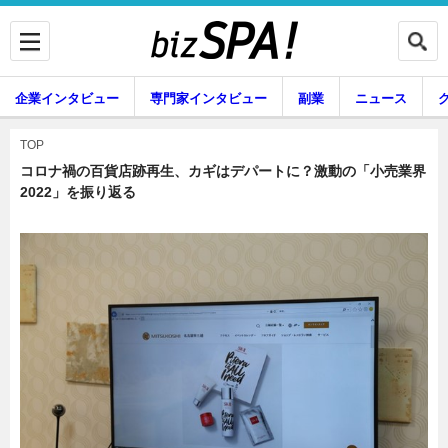
企業インタビュー
専門家インタビュー
副業
ニュース
暮らし
エンタメ
TOP
コロナ禍の百貨店跡再生、カギはデパートに？激動の「小売業界
2022」を振り返る
企業インタビュー
専門家インタビュー
副業
ニュース
グルメ
スキル