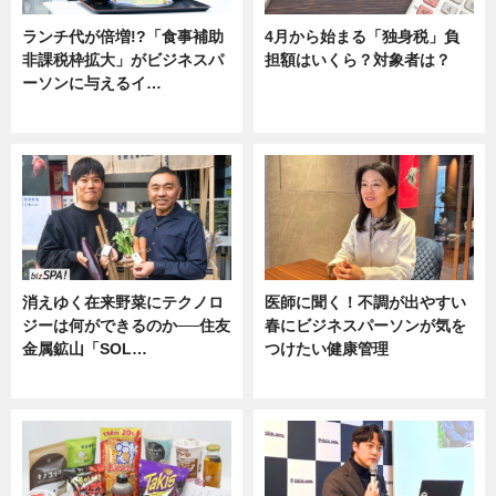
ランチ代が倍増!?「食事補助
4月から始まる「独身税」負
非課税枠拡大」がビジネスパ
担額はいくら？対象者は？
ーソンに与えるイ…
ニュース
ニュース
消えゆく在来野菜にテクノロ
医師に聞く！不調が出やすい
ジーは何ができるのか──住友
春にビジネスパーソンが気を
金属鉱山「SOL…
つけたい健康管理
ニュース
ニュース