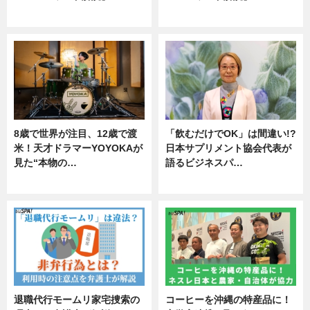
ニュース
ニュース
8歳で世界が注目、12歳で渡
「飲むだけでOK」は間違い!?
米！天才ドラマーYOYOKAが
日本サプリメント協会代表が
見た“本物の…
語るビジネスパ…
エンタメ
ニュース
退職代行モームリ家宅捜索の
コーヒーを沖縄の特産品に！