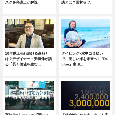
スクを弁護士が解説
訣とは？田村セツ…
ニュース
専門家インタビュー
10年以上売れ続ける商品と
ダイビング×水中ゴミ拾い
は？デザイナー・安積伸が語
で、美しい海を未来へ│『Dr.
る「長く価値を生む…
blue』東 真…
ニュース
ニュース
高校生4人に1人が『闇バイ
「借金減らせます」ネット広