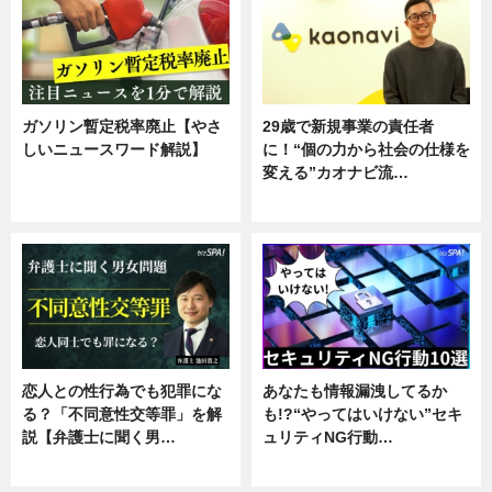
ガソリン暫定税率廃止【やさ
29歳で新規事業の責任者
しいニュースワード解説】
に！“個の力から社会の仕様を
変える”カオナビ流…
ニュース
企業インタビュー
恋人との性行為でも犯罪にな
あなたも情報漏洩してるか
る？「不同意性交等罪」を解
も!?“やってはいけない”セキ
説【弁護士に聞く男…
ュリティNG行動…
専門家インタビュー
専門家インタビュー