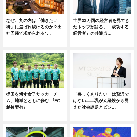
なぜ、丸の内は「働きたい
世界33カ国の経営者を見てき
街」に選ばれ続けるのか？出
たトップが語る、「成功する
社回帰で求められる“…
経営者」の共通点…
ニュース
ニュース
棚田を耕す女子サッカーチー
「美しくありたい」は贅沢で
ム。地域とともに歩む 『FC
はない――乳がん経験から見
越後妻有』
えた社会課題とビジ…
ニュース
ニュース