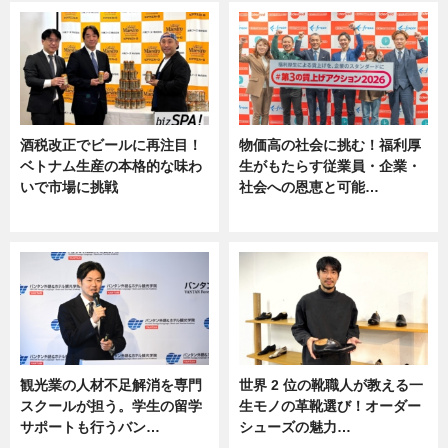
酒税改正でビールに再注目！
物価高の社会に挑む！福利厚
ベトナム生産の本格的な味わ
生がもたらす従業員・企業・
いで市場に挑戦
社会への恩恵と可能…
ニュース
ニュース
観光業の人材不足解消を専門
世界 2 位の靴職人が教える一
スクールが担う。学生の留学
生モノの革靴選び！オーダー
サポートも行うバン…
シューズの魅力…