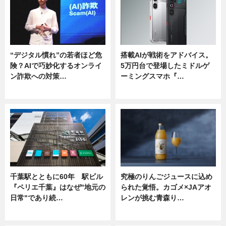
“デジタル慣れ”の若者ほど危
搭載AIが戦術をアドバイス。
険？AIで巧妙化するオンライ
5万円台で登場したミドルゲ
ン詐欺への対策…
ーミングスマホ『…
ニュース
ニュース
千葉駅とともに60年 駅ビル
究極のりんごジュースに込め
『ペリエ千葉』はなぜ"地元の
られた覚悟。カゴメ×JAアオ
日常"であり続…
レンが挑む青森り…
ニュース
ニュース