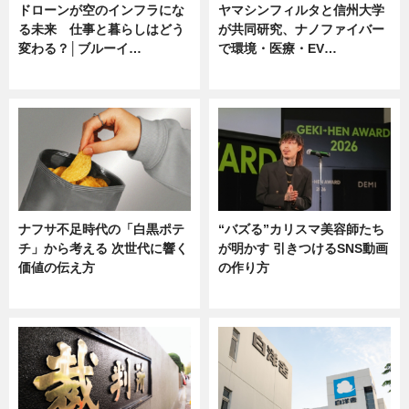
ドローンが空のインフラにな
ヤマシンフィルタと信州大学
る未来 仕事と暮らしはどう
が共同研究、ナノファイバー
変わる？│ブルーイ…
で環境・医療・EV…
ニュース
ニュース
ナフサ不足時代の「白黒ポテ
“バズる”カリスマ美容師たち
チ」から考える 次世代に響く
が明かす 引きつけるSNS動画
価値の伝え方
の作り方
ニュース
ニュース