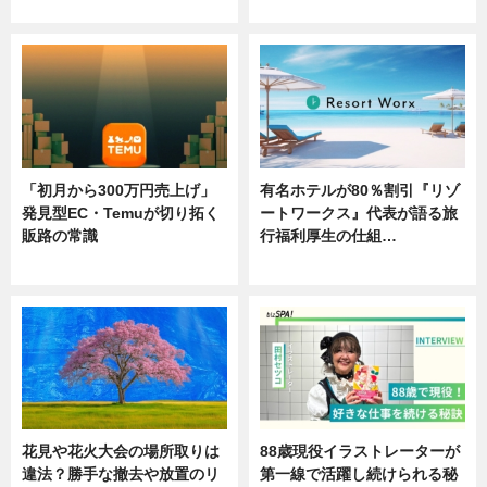
ニュース
ニュース
「初月から300万円売上げ」
有名ホテルが80％割引『リゾ
発見型EC・Temuが切り拓く
ートワークス』代表が語る旅
販路の常識
行福利厚生の仕組…
ニュース
ニュース
花見や花火大会の場所取りは
88歳現役イラストレーターが
違法？勝手な撤去や放置のリ
第一線で活躍し続けられる秘