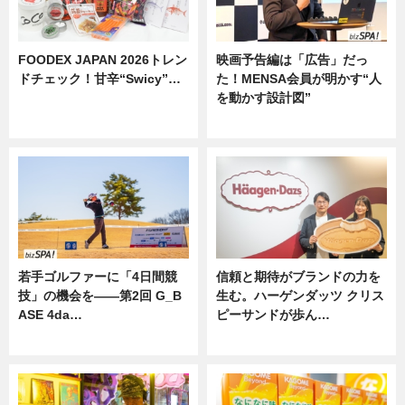
FOODEX JAPAN 2026トレン
映画予告編は「広告」だっ
ドチェック！甘辛“Swicy”…
た！MENSA会員が明かす“人
を動かす設計図”
ニュース
ニュース
若手ゴルファーに「4日間競
信頼と期待がブランドの力を
技」の機会を——第2回 G_B
生む。ハーゲンダッツ クリス
ASE 4da…
ピーサンドが歩ん…
ニュース
ニュース