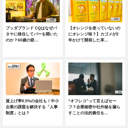
ブッダブランド CQはなぜパ
【オレンジを使っていないの
タヤに移住してバーを開いた
にオレンジ味？】カゴメが2
のか？60歳の節…
年かけて開発した革…
ニュース
グルメ, ニュース, 企業インタビュ
ー
賃上げ率9.5%の会社も！中小
“オフレコ”って言えばセー
企業の課題を解決する「人事
フ？企業秘密や社外秘を漏ら
制度」とは？
すことの法的責任を…
ニュース
ニュース, 専門家インタビュー