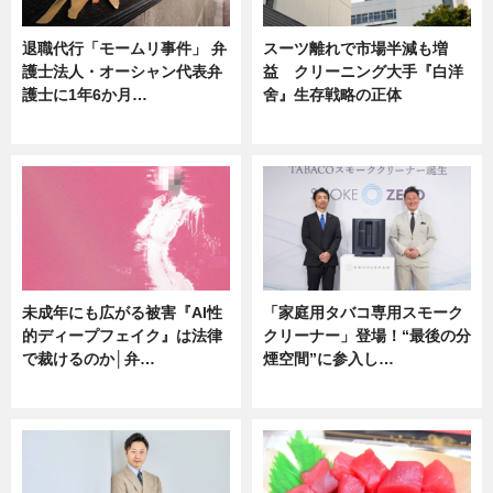
退職代行「モームリ事件」 弁
スーツ離れで市場半減も増
護士法人・オーシャン代表弁
益 クリーニング大手『白洋
護士に1年6か月…
舍』生存戦略の正体
ニュース
企業インタビュー
未成年にも広がる被害『AI性
「家庭用タバコ専用スモーク
的ディープフェイク』は法律
クリーナー」登場！“最後の分
で裁けるのか│弁…
煙空間”に参入し…
ニュース
ニュース