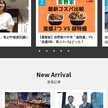
た」私が中核派区議に
【最新版】吉野家の牛丼「超特盛」VS
吉
「並盛2杯」高コスパはどっち？
は
新着記事