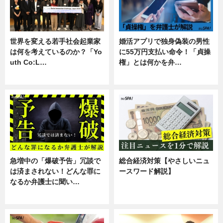
世界を変える若手社会起業家
婚活アプリで独身偽装の男性
は何を考えているのか？「Yo
に55万円支払い命令！「貞操
uth Co:L…
権」とは何かを弁…
スキル
専門家インタビュー
急増中の「爆破予告」冗談で
総合経済対策【やさしいニュ
は済まされない！どんな罪に
ースワード解説】
なるか弁護士に聞い…
ニュース
専門家インタビュー