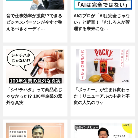
音で仕事効率が激変!?できる
AIのプロが「AIは完全じゃな
ビジネスパーソンが今すぐ整
い」と断言！「むしろ人が管
えるべきオーディ…
理する未来にな…
企業インタビュー
企業インタビュー
「シヤチハタ」って商品名じ
「ポッキー」が生まれ変わっ
ゃなかった!? 100年企業の意
た！リニューアルの中身と不
外な真実
変の人気のワケ
企業インタビュー
グルメ