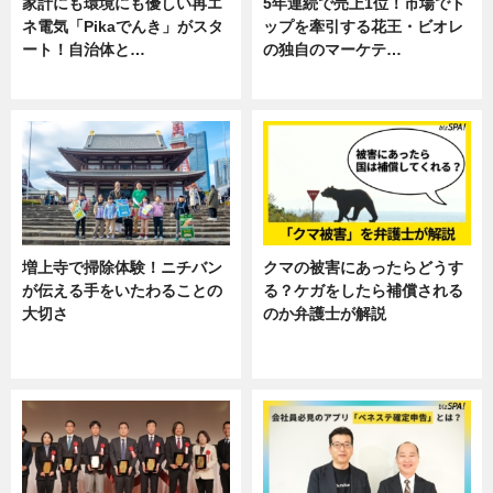
家計にも環境にも優しい再エ
5年連続で売上1位！市場でト
ネ電気「Pikaでんき」がスタ
ップを牽引する花王・ビオレ
ート！自治体と…
の独自のマーケテ…
ニュース
ニュース, 暮らし
増上寺で掃除体験！ニチバン
クマの被害にあったらどうす
が伝える手をいたわることの
る？ケガをしたら補償される
大切さ
のか弁護士が解説
ニュース, 企業インタビュー, 暮ら
専門家インタビュー
し