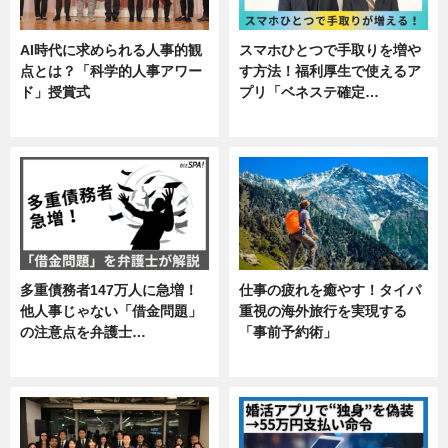
AI時代に求められる人事的観
スマホひとつで手取りを増や
点とは？「科学的人事アワー
す方法！福利厚生で使えるア
ド」授賞式
プリ「ベネステ確定…
ニュース
企業インタビュー
多重債務者147万人に急増！
仕事の疲れを癒やす！タイパ
他人事じゃない「借金問題」
重視の海外旅行を実現する
の注意点を弁護士…
「事前予約術」
専門家インタビュー
暮らし