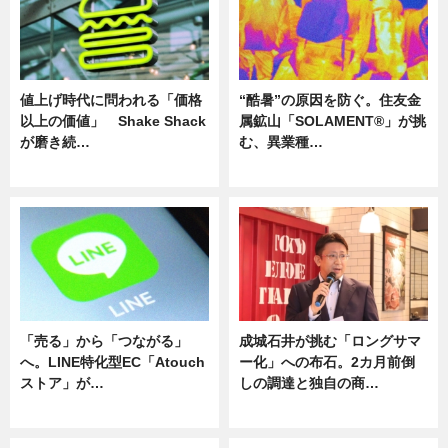
値上げ時代に問われる「価格
“酷暑”の原因を防ぐ。住友金
以上の価値」 Shake Shack
属鉱山「SOLAMENT®」が挑
が磨き続…
む、異業種…
ニュース
ニュース
「売る」から「つながる」
成城石井が挑む「ロングサマ
へ。LINE特化型EC「Atouch
ー化」への布石。2カ月前倒
ストア」が…
しの調達と独自の商…
ニュース
ニュース