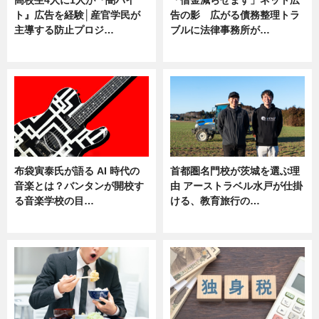
ト』広告を経験│産官学民が
告の影 広がる債務整理トラ
主導する防止プロジ…
ブルに法律事務所が…
ニュース
ニュース
布袋寅泰氏が語る AI 時代の
首都圏名門校が茨城を選ぶ理
音楽とは？バンタンが開校す
由 アーストラベル水戸が仕掛
る音楽学校の目…
ける、教育旅行の…
ニュース
ニュース