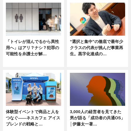
「トイレが混んでるから異性
“選択と集中”の徹底で最年少
用へ」はアリ？ナシ？犯罪の
クラスの代表が挑んだ事業再
可能性を弁護士が解…
生。黒字化達成の…
ニュース, 専門家インタビュー
ニュース
体験型イベントで商品と人を
3,000人の経営者を見てきた
つなぐ――ネスカフェ アイス
男が語る「成功者の共通OS」
ブレンドの戦略と…
│伊藤太一著…