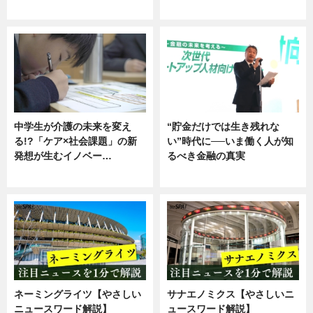
企業インタビュー
ニュース
中学生が介護の未来を変え
“貯金だけでは生き残れな
る!?「ケア×社会課題」の新
い”時代に──いま働く人が知
発想が生むイノベー…
るべき金融の真実
ニュース
企業インタビュー
ネーミングライツ【やさしい
サナエノミクス【やさしいニ
ニュースワード解説】
ュースワード解説】