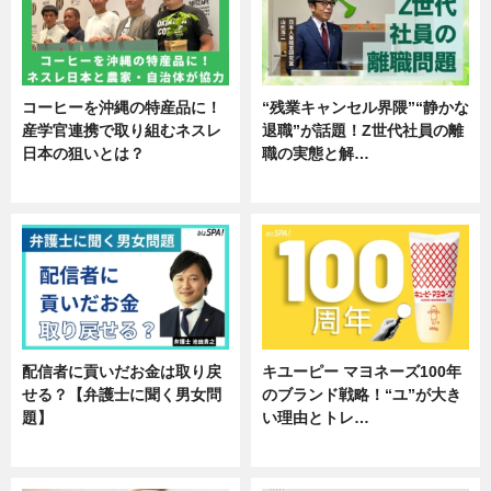
コーヒーを沖縄の特産品に！
“残業キャンセル界隈”“静かな
産学官連携で取り組むネスレ
退職”が話題！Z世代社員の離
日本の狙いとは？
職の実態と解…
企業インタビュー
企業インタビュー
配信者に貢いだお金は取り戻
キユーピー マヨネーズ100年
せる？【弁護士に聞く男女問
のブランド戦略！“ユ”が大き
題】
い理由とトレ…
専門家インタビュー
企業インタビュー