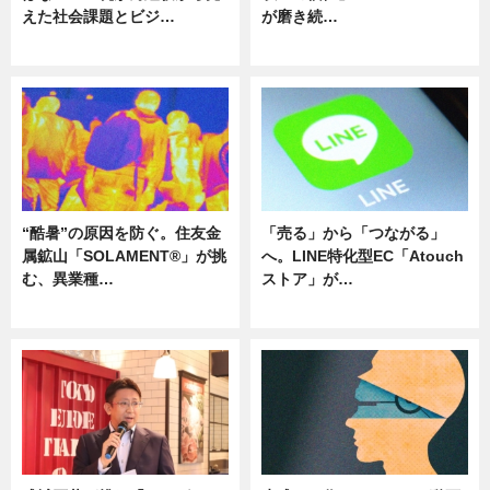
えた社会課題とビジ…
が磨き続…
ニュース
ニュース
“酷暑”の原因を防ぐ。住友金
「売る」から「つながる」
属鉱山「SOLAMENT®」が挑
へ。LINE特化型EC「Atouch
む、異業種…
ストア」が…
ニュース
ニュース