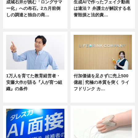
成城石井が挑む「ロングサマ
生成AIで作ったフェイク動画
ー化」への布石。2カ月前倒
は違法？ 弁護士が解説する名
しの調達と独自の商…
誉毀損と法的責…
ニュース
ニュース
1万人を育てた教育経営者・
付加価値を足さずに売上500
安藤大作が語る『人が育つ組
億超│究極の本質を突く ライ
織』の条件
フドリンク カ…
ニュース
ニュース