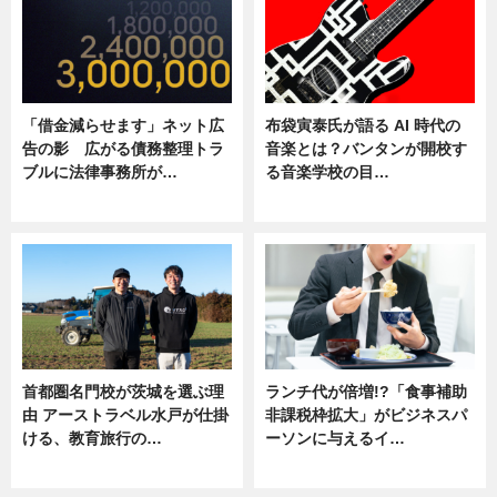
「借金減らせます」ネット広
布袋寅泰氏が語る AI 時代の
告の影 広がる債務整理トラ
音楽とは？バンタンが開校す
ブルに法律事務所が…
る音楽学校の目…
ニュース
ニュース
首都圏名門校が茨城を選ぶ理
ランチ代が倍増!?「食事補助
由 アーストラベル水戸が仕掛
非課税枠拡大」がビジネスパ
ける、教育旅行の…
ーソンに与えるイ…
ニュース
ニュース