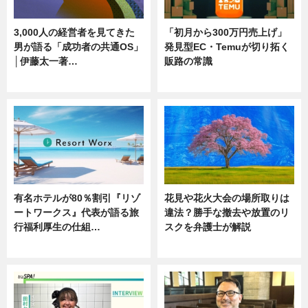
3,000人の経営者を見てきた
「初月から300万円売上げ」
男が語る「成功者の共通OS」
発見型EC・Temuが切り拓く
│伊藤太一著…
販路の常識
ニュース
ニュース
有名ホテルが80％割引『リゾ
花見や花火大会の場所取りは
ートワークス』代表が語る旅
違法？勝手な撤去や放置のリ
行福利厚生の仕組…
スクを弁護士が解説
ニュース
ニュース