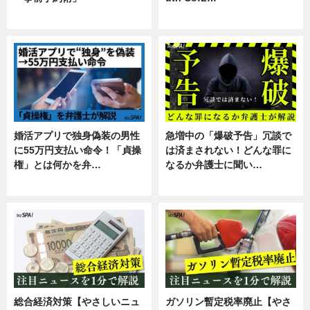
暮らし
スキル
婚活アプリで独身偽装の男性
急増中の「爆破予告」冗談で
に55万円支払い命令！「貞操
は済まされない！どんな罪に
権」とは何かを弁…
なるか弁護士に聞い…
専門家インタビュー
専門家インタビュー
総合経済対策【やさしいニュ
ガソリン暫定税率廃止【やさ