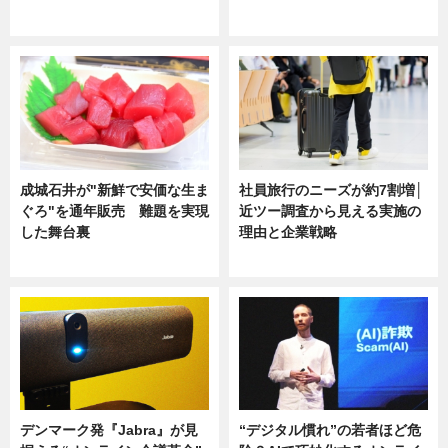
ニュース
ニュース
成城石井が"新鮮で安価な生ま
社員旅行のニーズが約7割増│
ぐろ"を通年販売 難題を実現
近ツー調査から見える実施の
した舞台裏
理由と企業戦略
ニュース
ニュース
デンマーク発『Jabra』が見
“デジタル慣れ”の若者ほど危