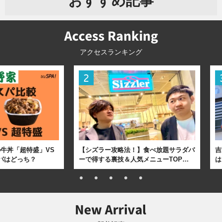
おすすめ記事
アクセスランキング
牛丼「超特盛」VS
【シズラー攻略法！】食べ放題サラダバ
吉
パはどっち？
ーで得する裏技＆人気メニューTOP…
は