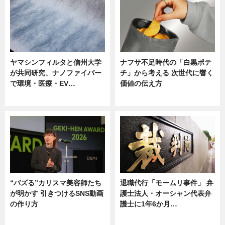
ヤマシンフィルタと信州大学
ナフサ不足時代の「白黒ポテ
が共同研究、ナノファイバー
チ」から考える 次世代に響く
で環境・医療・EV…
価値の伝え方
ニュース
ニュース
“バズる”カリスマ美容師たち
退職代行「モームリ事件」 弁
が明かす 引きつけるSNS動画
護士法人・オーシャン代表弁
の作り方
護士に1年6か月…
ニュース
ニュース