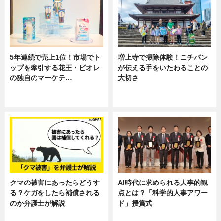
5年連続で売上1位！市場でト
増上寺で掃除体験！ニチバン
ップを牽引する花王・ビオレ
が伝える手をいたわることの
の独自のマーケテ…
大切さ
ニュース, 暮らし
ニュース, 企業インタビュー, 暮ら
し
クマの被害にあったらどうす
AI時代に求められる人事的観
る？ケガをしたら補償される
点とは？「科学的人事アワー
のか弁護士が解説
ド」授賞式
専門家インタビュー
ニュース