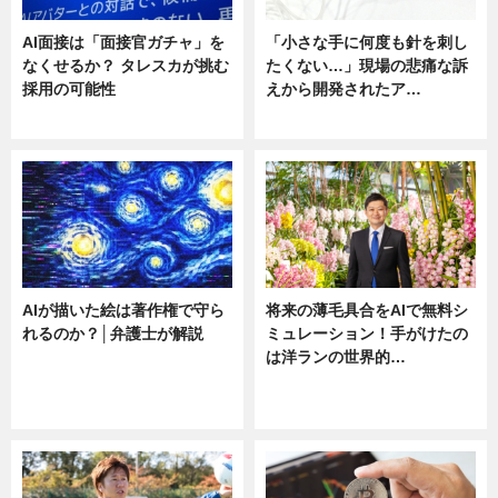
AI面接は「面接官ガチャ」を
「小さな手に何度も針を刺し
なくせるか？ タレスカが挑む
たくない…」現場の悲痛な訴
採用の可能性
えから開発されたア…
ニュース
ニュース
AIが描いた絵は著作権で守ら
将来の薄毛具合をAIで無料シ
れるのか？│弁護士が解説
ミュレーション！手がけたの
は洋ランの世界的…
ニュース
ニュース
sponsored by 河野メリクロン