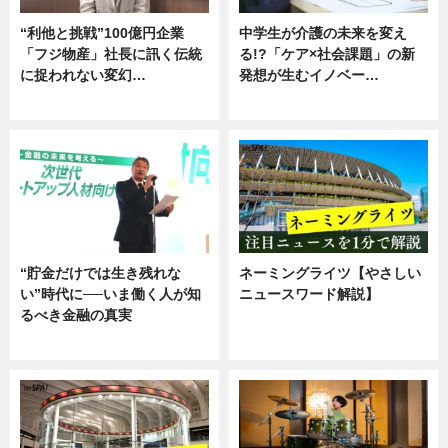
“利他と挑戦”100億円企業
中学生が介護の未来を変え
「フジ物産」社長に訊く伝統
る!?「ケア×社会課題」の新
に捉われない変幻…
発想が生むイノベー…
ニュース
ニュース
“貯金だけでは生き残れな
ネーミングライツ【やさしい
い”時代に──いま働く人が知
ニュースワード解説】
るべき金融の真実
ニュース
企業インタビュー