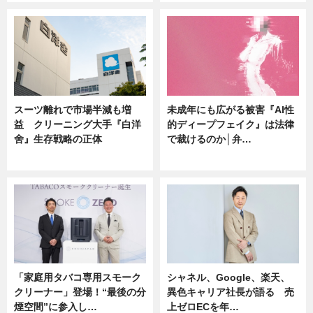
スーツ離れで市場半減も増
未成年にも広がる被害『AI性
益 クリーニング大手『白洋
的ディープフェイク』は法律
舍』生存戦略の正体
で裁けるのか│弁…
企業インタビュー
ニュース
「家庭用タバコ専用スモーク
シャネル、Google、楽天、
クリーナー」登場！“最後の分
異色キャリア社長が語る 売
煙空間”に参入し…
上ゼロECを年…