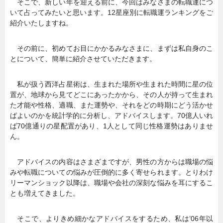
そこで、新しい年を迎える前に、今回はみなさまの転職運につ
いて占ってみたいと思います。12星座別に転職運ランキングをご
紹介いたしますね。
その前に、初めてお目にかかるみなさまに、まずは私自身のこ
とについて、簡単に紹介させていただきます。
私が扱う西洋占星術は、生まれた場所や生まれた時間に星の位
置が、地球から見てどこにあったかから、その人が持って生まれ
た才能や性格、適職、また運勢や、それをどの時期にどう活かせ
ばよいのかを統計学的に分析し、アドバイスします。70億人いれ
ば70億通りの星配置があり、1人として同じ性格運勢はありませ
ん。
アドバイスの内容はさまざまですが、男性の方からは職場の悩
みや転職についての悩みが圧倒的に多く寄せられます。とりわけ
リーマンショック以降は、職場や会社の深刻な悩みを耳にするこ
とも増えてきました。
そこで、よりきめ細かなアドバイスをするため、私は’06年以