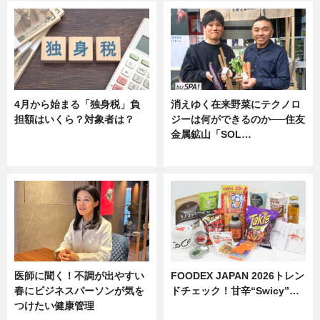
4月から始まる「独身税」負
消えゆく在来野菜にテクノロ
担額はいくら？対象者は？
ジーは何ができるのか──住友
金属鉱山「SOL…
ニュース
ニュース
医師に聞く！不調が出やすい
FOODEX JAPAN 2026トレン
春にビジネスパーソンが気を
ドチェック！甘辛“Swicy”…
つけたい健康管理
ニュース