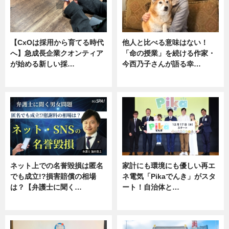
【CxOは採用から育てる時代
他人と比べる意味はない！
へ】急成長企業クオンティア
「命の授業」を続ける作家・
が始める新しい採…
今西乃子さんが語る幸…
ニュース
専門家インタビュー
ネット上での名誉毀損は匿名
家計にも環境にも優しい再エ
でも成立!?損害賠償の相場
ネ電気「Pikaでんき」がスタ
は？【弁護士に聞く…
ート！自治体と…
専門家インタビュー
ニュース