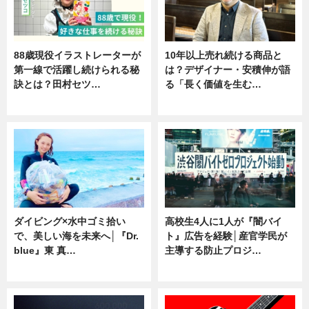
88歳現役イラストレーターが
10年以上売れ続ける商品と
第一線で活躍し続けられる秘
は？デザイナー・安積伸が語
訣とは？田村セツ…
る「長く価値を生む…
専門家インタビュー
ニュース
ダイビング×水中ゴミ拾い
高校生4人に1人が『闇バイ
で、美しい海を未来へ│『Dr.
ト』広告を経験│産官学民が
blue』東 真…
主導する防止プロジ…
ニュース
ニュース