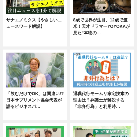
サナエノミクス【やさしいニ
8歳で世界が注目、12歳で渡
ュースワード解説】
米！天才ドラマーYOYOKAが
見た“本物の…
ニュース
エンタメ
「飲むだけでOK」は間違い!?
退職代行モームリ家宅捜索の
日本サプリメント協会代表が
理由は？弁護士が解説する
語るビジネスパ…
「非弁行為」と利用時…
ニュース
専門家インタビュー