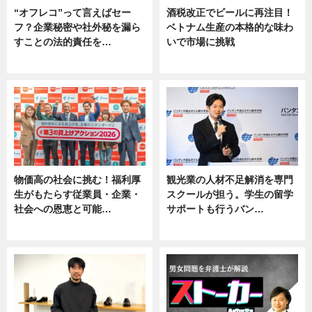
“オフレコ”って言えばセー
酒税改正でビールに再注目！
フ？企業秘密や社外秘を漏ら
ベトナム生産の本格的な味わ
すことの法的責任を…
いで市場に挑戦
ニュース, 専門家インタビュー
ニュース
物価高の社会に挑む！福利厚
観光業の人材不足解消を専門
生がもたらす従業員・企業・
スクールが担う。学生の留学
社会への恩恵と可能…
サポートも行うバン…
ニュース
ニュース, 企業インタビュー