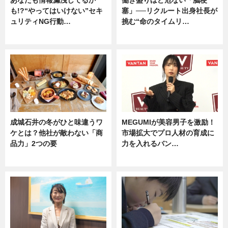
も!?“やってはいけない”セキ
塞」──リクルート出身社長が
ュリティNG行動…
挑む“命のタイムリ…
専門家インタビュー
企業インタビュー
成城石井の冬がひと味違うワ
MEGUMIが美容男子を激励！
ケとは？他社が敵わない「商
市場拡大でプロ人材の育成に
品力」2つの要
力を入れるバン…
グルメ
企業インタビュー