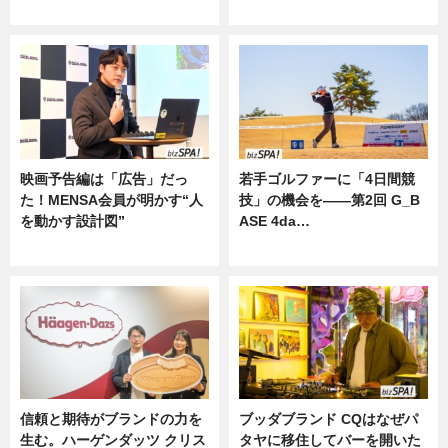
ニュース
映画予告編は「広告」だっ
若手ゴルファーに「4日間競
た！MENSA会員が明かす“人
技」の機会を——第2回 G_B
を動かす設計図”
ASE 4da…
ニュース
ニュース
信頼と期待がブランドの力を
ブッダブランド CQはなぜパ
生む。ハーゲンダッツ クリス
タヤに移住してバーを開いた