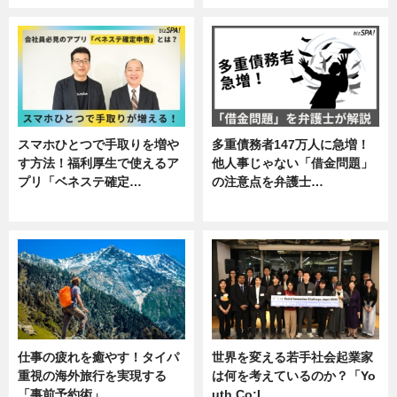
スマホひとつで手取りを増や
多重債務者147万人に急増！
す方法！福利厚生で使えるア
他人事じゃない「借金問題」
プリ「ベネステ確定…
の注意点を弁護士…
企業インタビュー
専門家インタビュー
仕事の疲れを癒やす！タイパ
世界を変える若手社会起業家
重視の海外旅行を実現する
は何を考えているのか？「Yo
「事前予約術」
uth Co:L…