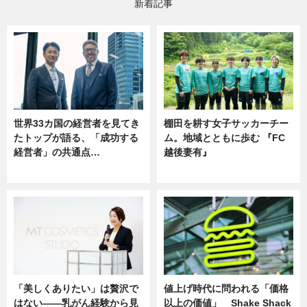
新着記事
世界33カ国の経営者を見てき
棚田を耕す女子サッカーチー
たトップが語る、「成功する
ム。地域とともに歩む 『FC
経営者」の共通点…
越後妻有』
ニュース
ニュース
「美しくありたい」は贅沢で
値上げ時代に問われる「価格
はない――乳がん経験から見
以上の価値」 Shake Shack