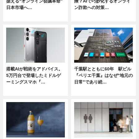
据える“オンライン会議革命”
険？AIで巧妙化するオンライ
日本市場へ…
ン詐欺への対策…
ニュース
ニュース
搭載AIが戦術をアドバイス。
千葉駅とともに60年 駅ビル
5万円台で登場したミドルゲ
『ペリエ千葉』はなぜ"地元の
ーミングスマホ『…
日常"であり続…
ニュース
ニュース