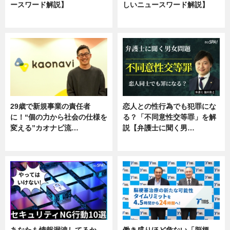
ースワード解説】
しいニュースワード解説】
ニュース
ニュース
29歳で新規事業の責任者
恋人との性行為でも犯罪にな
に！“個の力から社会の仕様を
る？「不同意性交等罪」を解
変える”カオナビ流…
説【弁護士に聞く男…
企業インタビュー
専門家インタビュー
あなたも情報漏洩してるか
働き盛りほど危ない「脳梗