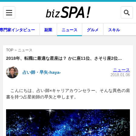
専門家インタビュー
副業
ニュース
グルメ
スキル
ニュース
TOP
2018年、転職に最適な星座は？ かに座11位、さそり座2位…
ニュース
占い師・早矢-haya-
企業インタビュー
専門家インタビュー
2018.01.06
こんにちは、占い師×キャリアカウンセラー、そんな異色の肩
書を持つ占星術師の早矢と申します。
副業
ニュース
グルメ
スキル