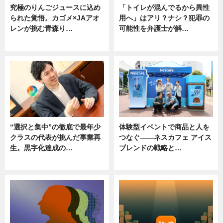
究極のりんごジュースに込め
「トイレが混んでるから異性
られた覚悟。カゴメ×JAアオ
用へ」はアリ？ナシ？犯罪の
レンが挑む青森り…
可能性を弁護士が解…
ニュース
ニュース, 専門家インタビュー
“選択と集中”の徹底で最年少
体験型イベントで商品と人を
クラスの代表が挑んだ事業再
つなぐ――ネスカフェ アイス
生。黒字化達成の…
ブレンドの戦略と…
ニュース
ニュース