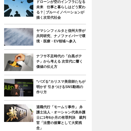
ドローンが空のインフラになる
未来 仕事と暮らしはどう変わ
る？│ブルーイノベーションが
描く次世代社会
ヤマシンフィルタと信州大学が
共同研究、ナノファイバーで環
境・医療・EV領域へ参入
ナフサ不足時代の「白黒ポテ
チ」から考える 次世代に響く
価値の伝え方
“バズる”カリスマ美容師たちが
明かす 引きつけるSNS動画の
作り方
退職代行「モームリ事件」 弁
護士法人・オーシャン代表弁護
士に1年6か月の有罪判決 裁判
官「法曹の後輩として大変残
念」