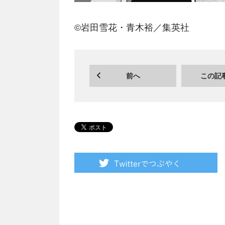
©岩田雪花・青木裕／集英社
前へ
この記