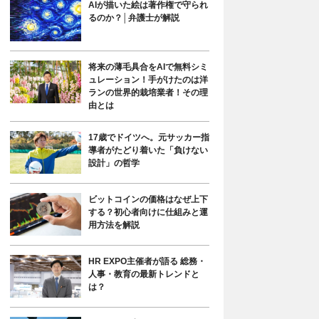
AIが描いた絵は著作権で守られ
るのか？│弁護士が解説
将来の薄毛具合をAIで無料シミ
ュレーション！手がけたのは洋
ランの世界的栽培業者！その理
由とは
17歳でドイツへ。元サッカー指
導者がたどり着いた「負けない
設計」の哲学
ビットコインの価格はなぜ上下
する？初心者向けに仕組みと運
用方法を解説
HR EXPO主催者が語る 総務・
人事・教育の最新トレンドと
は？