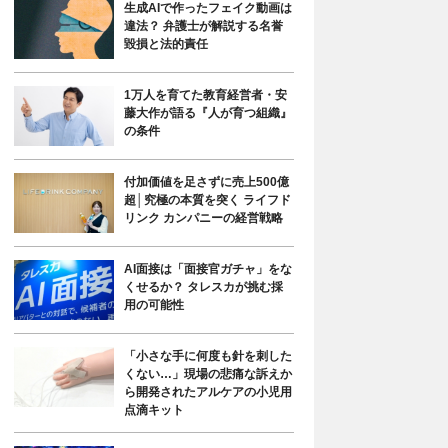
生成AIで作ったフェイク動画は
違法？ 弁護士が解説する名誉
毀損と法的責任
1万人を育てた教育経営者・安
藤大作が語る『人が育つ組織』
の条件
付加価値を足さずに売上500億
超│究極の本質を突く ライフド
リンク カンパニーの経営戦略
AI面接は「面接官ガチャ」をな
くせるか？ タレスカが挑む採
用の可能性
「小さな手に何度も針を刺した
くない…」現場の悲痛な訴えか
ら開発されたアルケアの小児用
点滴キット