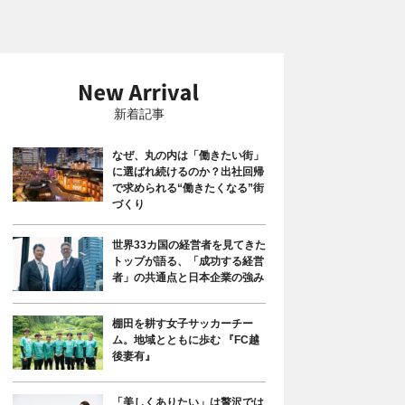
新着記事
なぜ、丸の内は「働きたい街」
に選ばれ続けるのか？出社回帰
で求められる“働きたくなる”街
づくり
世界33カ国の経営者を見てきた
トップが語る、「成功する経営
者」の共通点と日本企業の強み
棚田を耕す女子サッカーチー
ム。地域とともに歩む 『FC越
後妻有』
「美しくありたい」は贅沢では