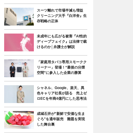
スーツ離れで市場半減も増益
クリーニング大手『白洋舍』生
存戦略の正体
未成年にも広がる被害『AI性的
ディープフェイク』は法律で裁
けるのか│弁護士が解説
「家庭用タバコ専用スモークク
リーナー」登場！“最後の分煙
空間”に参入した企業の勝算
シャネル、Google、楽天、異
色キャリア社長が語る 売上ゼ
ロECを年商4億円にした思考法
成城石井が”新鮮で安価な生ま
ぐろ”を通年販売 難題を実現
した舞台裏