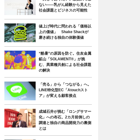
ない――乳がん経験から見えた
社会課題とビジネスの可能性
値上げ時代に問われる「価格以
上の価値」 Shake Shackが
磨き続ける独自の体験価値
“酷暑”の原因を防ぐ。住友金属
鉱山「SOLAMENT®」が挑
む、異業種共創による社会課題
の解決
「売る」から「つながる」へ。
LINE特化型EC「Atouchスト
ア」が変える顧客接点
成城石井が挑む「ロングサマー
化」への布石。2カ月前倒しの
調達と独自の商品開発力の裏側
とは