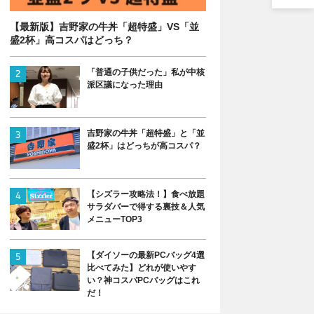
【最新版】吉野家の牛丼「超特盛」VS「並
盛2杯」高コスパはどっち？
「普通の子供だった」私が中核
派区議になった理由
吉野家の牛丼「超特盛」と「並
盛2杯」はどっちが高コスパ？
【シズラー攻略法！】食べ放題
サラダバーで得する裏技＆人気
メニューTOP3
【ダイソーの最新PCバッグ4選
比べてみた】どれが使いやす
い？神コスパPCバッグはこれ
だ！