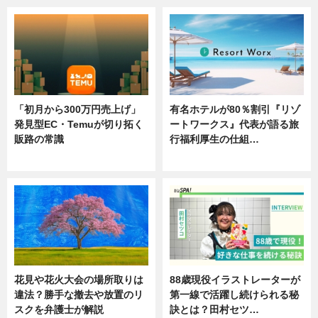
「初月から300万円売上げ」
有名ホテルが80％割引『リゾ
発見型EC・Temuが切り拓く
ートワークス』代表が語る旅
販路の常識
行福利厚生の仕組…
ニュース
ニュース
花見や花火大会の場所取りは
88歳現役イラストレーターが
違法？勝手な撤去や放置のリ
第一線で活躍し続けられる秘
スクを弁護士が解説
訣とは？田村セツ…