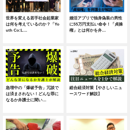
世界を変える若手社会起業家
婚活アプリで独身偽装の男性
は何を考えているのか？「Yo
に55万円支払い命令！「貞操
uth Co:L…
権」とは何かを弁…
スキル
専門家インタビュー
急増中の「爆破予告」冗談で
総合経済対策【やさしいニュ
は済まされない！どんな罪に
ースワード解説】
なるか弁護士に聞い…
ニュース
専門家インタビュー