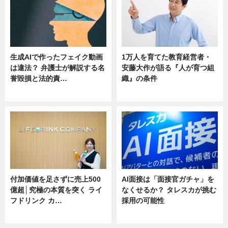
生成AIで作ったフェイク動画
1万人を育てた教育経営者・
は違法？ 弁護士が解説する名
安藤大作が語る『人が育つ組
誉毀損と法的責…
織』の条件
ニュース
ニュース
付加価値を足さずに売上500
AI面接は「面接官ガチャ」を
億超│究極の本質を突く ライ
なくせるか？ タレスカが挑む
フドリンク カ…
採用の可能性
ニュース
ニュース