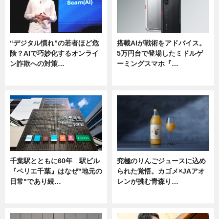
“デジタル慣れ”の若者ほど危
搭載AIが戦術をアドバイス。
険？AIで巧妙化するオンライ
5万円台で登場したミドルゲ
ン詐欺への対策…
ーミングスマホ『…
ニュース
ニュース
千葉駅とともに60年 駅ビル
究極のりんごジュースに込め
『ペリエ千葉』はなぜ"地元の
られた覚悟。カゴメ×JAアオ
日常"であり続…
レンが挑む青森り…
ニュース
ニュース