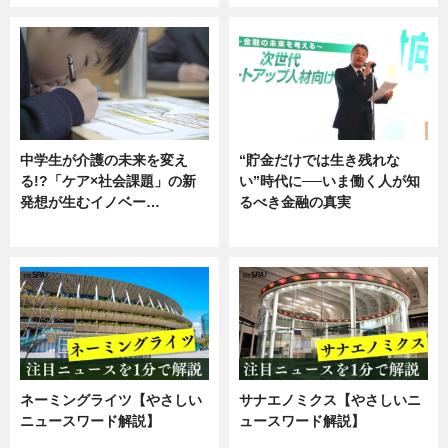
中学生が介護の未来を変え
“貯金だけでは生き残れな
る!?「ケア×社会課題」の新
い”時代に──いま働く人が知
発想が生むイノベー…
るべき金融の真実
ニュース
企業インタビュー
ネーミングライツ【やさしい
サナエノミクス【やさしいニ
ニュースワード解説】
ュースワード解説】