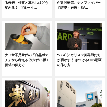
る未来 仕事と暮らしはどう
が共同研究、ナノファイバー
変わる？│ブルーイ…
で環境・医療・EV…
ニュース
ニュース
ナフサ不足時代の「白黒ポテ
“バズる”カリスマ美容師たち
チ」から考える 次世代に響く
が明かす 引きつけるSNS動画
価値の伝え方
の作り方
ニュース
ニュース