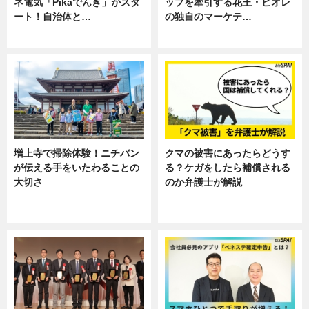
ネ電気「Pikaでんき」がスタ
ップを牽引する花王・ビオレ
ート！自治体と…
の独自のマーケテ…
ニュース
ニュース, 暮らし
増上寺で掃除体験！ニチバン
クマの被害にあったらどうす
が伝える手をいたわることの
る？ケガをしたら補償される
大切さ
のか弁護士が解説
ニュース, 企業インタビュー, 暮ら
専門家インタビュー
し