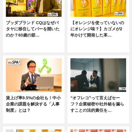
ブッダブランド CQはなぜパ
【オレンジを使っていないの
タヤに移住してバーを開いた
にオレンジ味？】カゴメが2
のか？60歳の節…
年かけて開発した革…
ニュース
グルメ, ニュース, 企業インタビュ
ー
賃上げ率9.5%の会社も！中小
“オフレコ”って言えばセー
企業の課題を解決する「人事
フ？企業秘密や社外秘を漏ら
制度」とは？
すことの法的責任を…
ニュース
ニュース, 専門家インタビュー