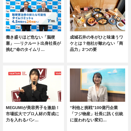
働き盛りほど危ない「脳梗
成城石井の冬がひと味違うワ
塞」──リクルート出身社長が
ケとは？他社が敵わない「商
挑む“命のタイムリ…
品力」2つの要
企業インタビュー
グルメ
MEGUMIが美容男子を激励！
“利他と挑戦”100億円企業
市場拡大でプロ人材の育成に
「フジ物産」社長に訊く伝統
力を入れるバン…
に捉われない変幻…
企業インタビュー
ニュース