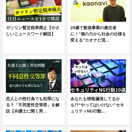
ガソリン暫定税率廃止【やさ
29歳で新規事業の責任者
しいニュースワード解説】
に！“個の力から社会の仕様を
変える”カオナビ流…
ニュース
企業インタビュー
恋人との性行為でも犯罪にな
あなたも情報漏洩してるか
る？「不同意性交等罪」を解
も!?“やってはいけない”セキ
説【弁護士に聞く男…
ュリティNG行動…
専門家インタビュー
専門家インタビュー