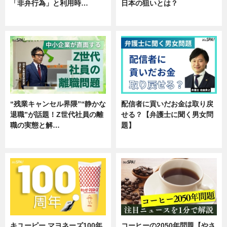
「非弁行為」と利用時…
日本の狙いとは？
専門家インタビュー
企業インタビュー
“残業キャンセル界隈”“静かな
配信者に貢いだお金は取り戻
退職”が話題！Z世代社員の離
せる？【弁護士に聞く男女問
職の実態と解…
題】
企業インタビュー
専門家インタビュー
キユーピー マヨネーズ100年
コーヒーの2050年問題【やさ