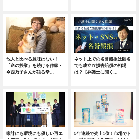
専門家インタビュー
ニュース
他人と比べる意味はない！
ネット上での名誉毀損は匿名
「命の授業」を続ける作家・
でも成立!?損害賠償の相場
今西乃子さんが語る幸…
は？【弁護士に聞く…
専門家インタビュー
専門家インタビュー
家計にも環境にも優しい再エ
5年連続で売上1位！市場でト