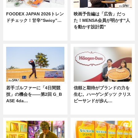
FOODEX JAPAN 2026トレン
映画予告編は「広告」だっ
ドチェック！甘辛“Swicy”…
た！MENSA会員が明かす“人
を動かす設計図”
ニュース
ニュース
若手ゴルファーに「4日間競
信頼と期待がブランドの力を
技」の機会を——第2回 G_B
生む。ハーゲンダッツ クリス
ASE 4da…
ピーサンドが歩ん…
ニュース
ニュース