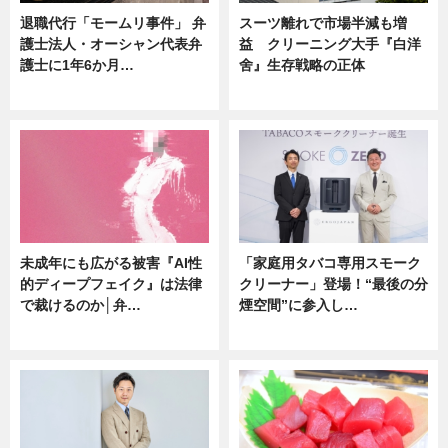
退職代行「モームリ事件」 弁
スーツ離れで市場半減も増
護士法人・オーシャン代表弁
益 クリーニング大手『白洋
護士に1年6か月…
舍』生存戦略の正体
ニュース
企業インタビュー
未成年にも広がる被害『AI性
「家庭用タバコ専用スモーク
的ディープフェイク』は法律
クリーナー」登場！“最後の分
で裁けるのか│弁…
煙空間”に参入し…
ニュース
ニュース