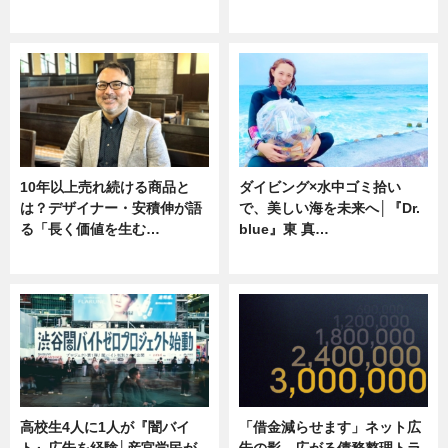
ニュース
専門家インタビュー
10年以上売れ続ける商品と
ダイビング×水中ゴミ拾い
は？デザイナー・安積伸が語
で、美しい海を未来へ│『Dr.
る「長く価値を生む…
blue』東 真…
ニュース
ニュース
高校生4人に1人が『闇バイ
「借金減らせます」ネット広
ト』広告を経験│産官学民が
告の影 広がる債務整理トラ