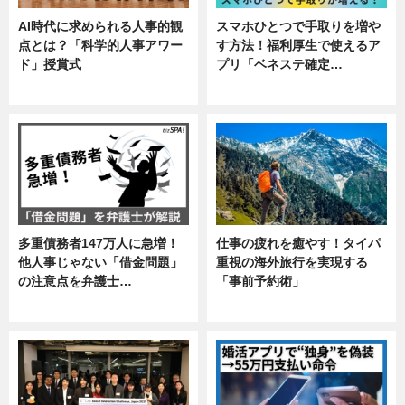
AI時代に求められる人事的観
スマホひとつで手取りを増や
点とは？「科学的人事アワー
す方法！福利厚生で使えるア
ド」授賞式
プリ「ベネステ確定…
ニュース
企業インタビュー
多重債務者147万人に急増！
仕事の疲れを癒やす！タイパ
他人事じゃない「借金問題」
重視の海外旅行を実現する
の注意点を弁護士…
「事前予約術」
専門家インタビュー
暮らし