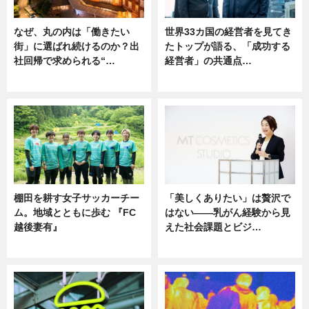
なぜ、丸の内は「働きたい
世界33カ国の経営者を見てき
街」に選ばれ続けるのか？出
たトップが語る、「成功する
社回帰で求められる“…
経営者」の共通点…
ニュース
ニュース
棚田を耕す女子サッカーチー
「美しくありたい」は贅沢で
ム。地域とともに歩む 『FC
はない――乳がん経験から見
越後妻有』
えた社会課題とビジ…
ニュース
ニュース