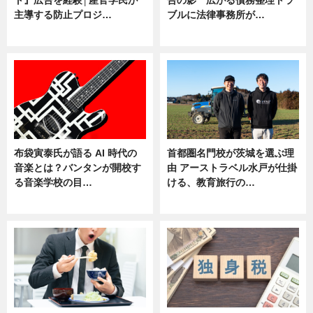
主導する防止プロジ…
ブルに法律事務所が…
ニュース
ニュース
布袋寅泰氏が語る AI 時代の
首都圏名門校が茨城を選ぶ理
音楽とは？バンタンが開校す
由 アーストラベル水戸が仕掛
る音楽学校の目…
ける、教育旅行の…
ニュース
ニュース