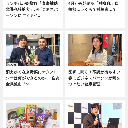
ランチ代が倍増!?「食事補助
4月から始まる「独身税」負
非課税枠拡大」がビジネスパ
担額はいくら？対象者は？
ーソンに与えるイ…
ニュース
ニュース
消えゆく在来野菜にテクノロ
医師に聞く！不調が出やすい
ジーは何ができるのか──住友
春にビジネスパーソンが気を
金属鉱山「SOL…
つけたい健康管理
ニュース
ニュース