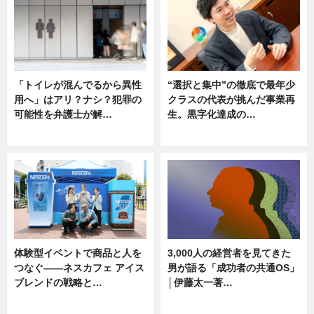
「トイレが混んでるから異性
“選択と集中”の徹底で最年少
用へ」はアリ？ナシ？犯罪の
クラスの代表が挑んだ事業再
可能性を弁護士が解…
生。黒字化達成の…
ニュース, 専門家インタビュー
ニュース
体験型イベントで商品と人を
3,000人の経営者を見てきた
つなぐ――ネスカフェ アイス
男が語る「成功者の共通OS」
ブレンドの戦略と…
│伊藤太一著…
ニュース
ニュース