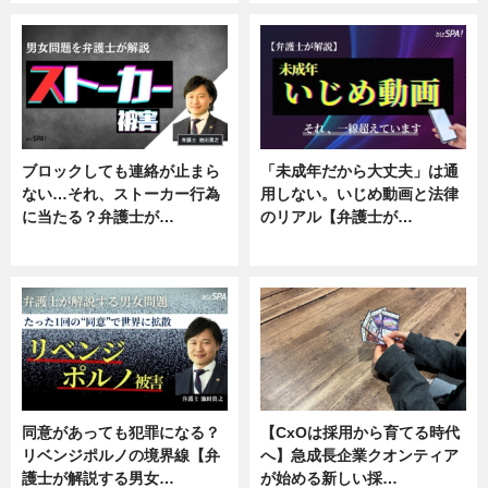
ブロックしても連絡が止まら
「未成年だから大丈夫」は通
ない…それ、ストーカー行為
用しない。いじめ動画と法律
に当たる？弁護士が…
のリアル【弁護士が…
ニュース, 専門家インタビュー
ニュース, 専門家インタビュー
同意があっても犯罪になる？
【CxOは採用から育てる時代
リベンジポルノの境界線【弁
へ】急成長企業クオンティア
護士が解説する男女…
が始める新しい採…