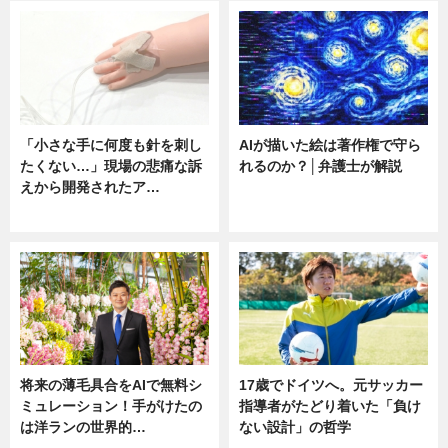
「小さな手に何度も針を刺し
AIが描いた絵は著作権で守ら
たくない…」現場の悲痛な訴
れるのか？│弁護士が解説
えから開発されたア…
ニュース
ニュース
将来の薄毛具合をAIで無料シ
17歳でドイツへ。元サッカー
ミュレーション！手がけたの
指導者がたどり着いた「負け
は洋ランの世界的…
ない設計」の哲学