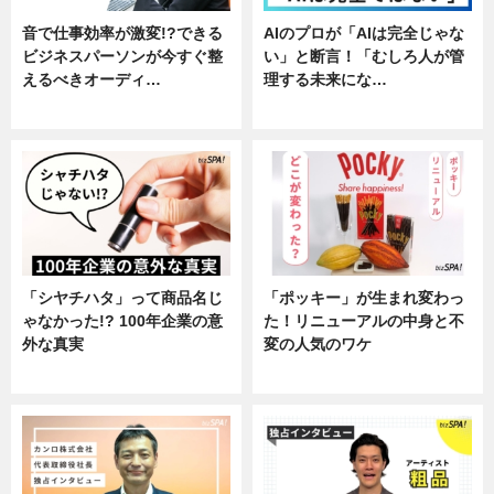
音で仕事効率が激変!?できる
AIのプロが「AIは完全じゃな
ビジネスパーソンが今すぐ整
い」と断言！「むしろ人が管
えるべきオーディ…
理する未来にな…
企業インタビュー
企業インタビュー
「シヤチハタ」って商品名じ
「ポッキー」が生まれ変わっ
ゃなかった!? 100年企業の意
た！リニューアルの中身と不
外な真実
変の人気のワケ
企業インタビュー
グルメ