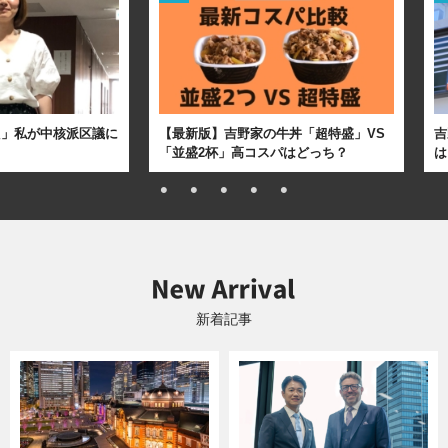
た」私が中核派区議に
【最新版】吉野家の牛丼「超特盛」VS
吉
「並盛2杯」高コスパはどっち？
は
新着記事