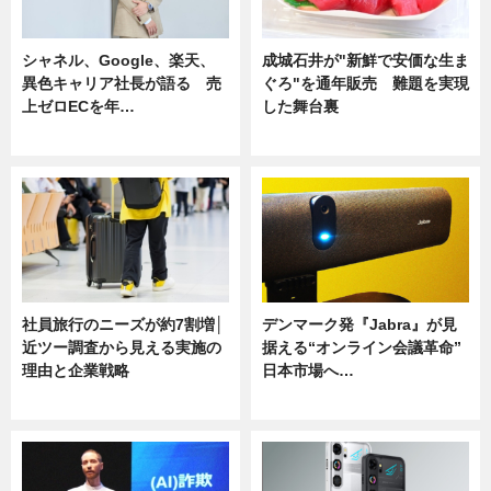
シャネル、Google、楽天、
成城石井が"新鮮で安価な生ま
異色キャリア社長が語る 売
ぐろ"を通年販売 難題を実現
上ゼロECを年…
した舞台裏
ニュース
ニュース
社員旅行のニーズが約7割増│
デンマーク発『Jabra』が見
近ツー調査から見える実施の
据える“オンライン会議革命”
理由と企業戦略
日本市場へ…
ニュース
ニュース