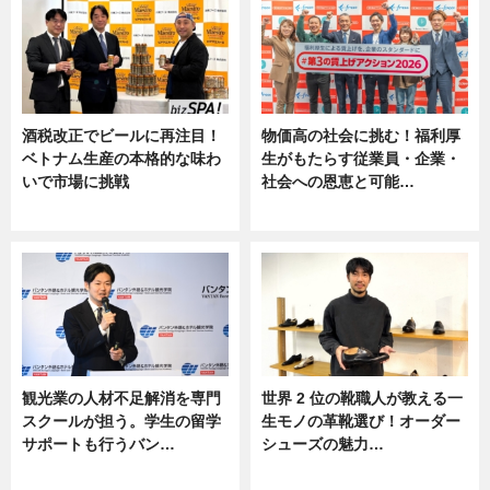
酒税改正でビールに再注目！
物価高の社会に挑む！福利厚
ベトナム生産の本格的な味わ
生がもたらす従業員・企業・
いで市場に挑戦
社会への恩恵と可能…
ニュース
ニュース
観光業の人材不足解消を専門
世界 2 位の靴職人が教える一
スクールが担う。学生の留学
生モノの革靴選び！オーダー
サポートも行うバン…
シューズの魅力…
ニュース, 企業インタビュー
ニュース, 専門家インタビュー