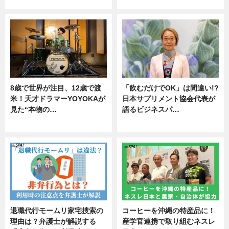
ニュース
ニュース
8歳で世界が注目、12歳で渡
「飲むだけでOK」は間違い!?
米！天才ドラマーYOYOKAが
日本サプリメント協会代表が
見た“本物の…
語るビジネスパ…
エンタメ
ニュース
退職代行モームリ家宅捜索の
コーヒーを沖縄の特産品に！
理由は？弁護士が解説する
産学官連携で取り組むネスレ