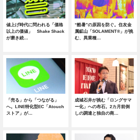
値上げ時代に問われる「価格
“酷暑”の原因を防ぐ。住友金
以上の価値」 Shake Shack
属鉱山「SOLAMENT®」が挑
が磨き続…
む、異業種…
ニュース
ニュース
「売る」から「つながる」
成城石井が挑む「ロングサマ
へ。LINE特化型EC「Atouch
ー化」への布石。2カ月前倒
ストア」が…
しの調達と独自の商…
ニュース
ニュース