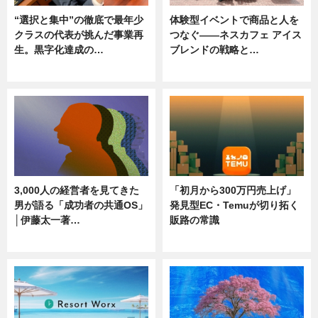
“選択と集中”の徹底で最年少
体験型イベントで商品と人を
クラスの代表が挑んだ事業再
つなぐ――ネスカフェ アイス
生。黒字化達成の…
ブレンドの戦略と…
ニュース
ニュース
3,000人の経営者を見てきた
「初月から300万円売上げ」
男が語る「成功者の共通OS」
発見型EC・Temuが切り拓く
│伊藤太一著…
販路の常識
ニュース
ニュース