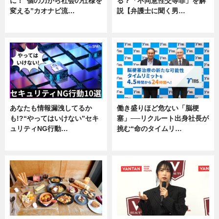
に！“個の力から社会の仕様を
る？「不同意性交等罪」を解
変える”カオナビ流…
説【弁護士に聞く男…
企業インタビュー
専門家インタビュー
あなたも情報漏洩してるか
働き盛りほど危ない「脳梗
も!?“やってはいけない”セキ
塞」──リクルート出身社長が
ュリティNG行動…
挑む“命のタイムリ…
専門家インタビュー
企業インタビュー