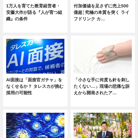
1万人を育てた教育経営者・
付加価値を足さずに売上500
安藤大作が語る『人が育つ組
億超│究極の本質を突く ライ
織』の条件
フドリンク カ…
ニュース
ニュース
AI面接は「面接官ガチャ」を
「小さな手に何度も針を刺し
なくせるか？ タレスカが挑む
たくない…」現場の悲痛な訴
採用の可能性
えから開発されたア…
ニュース
ニュース