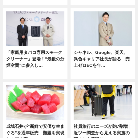
企業インタビュー
ニュース
「家庭用タバコ専用スモーク
シャネル、Google、楽天、
クリーナー」登場！“最後の分
異色キャリア社長が語る 売
煙空間”に参入し…
上ゼロECを年…
ニュース
ニュース
成城石井が"新鮮で安価な生ま
社員旅行のニーズが約7割増│
ぐろ"を通年販売 難題を実現
近ツー調査から見える実施の