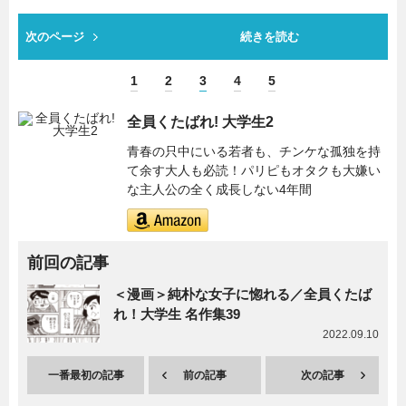
次のページ
続きを読む
1
2
3
4
5
全員くたばれ! 大学生2
青春の只中にいる若者も、チンケな孤独を持
て余す大人も必読！パリピもオタクも大嫌い
な主人公の全く成長しない4年間
前回の記事
＜漫画＞純朴な女子に惚れる／全員くたば
れ！大学生 名作集39
2022.09.10
一番最初の記事
前の記事
次の記事