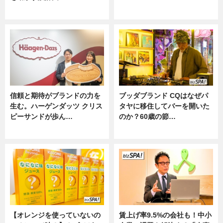
ニュース
ニュース
信頼と期待がブランドの力を
ブッダブランド CQはなぜパ
生む。ハーゲンダッツ クリス
タヤに移住してバーを開いた
ピーサンドが歩ん…
のか？60歳の節…
ニュース
ニュース
【オレンジを使っていないの
賃上げ率9.5%の会社も！中小