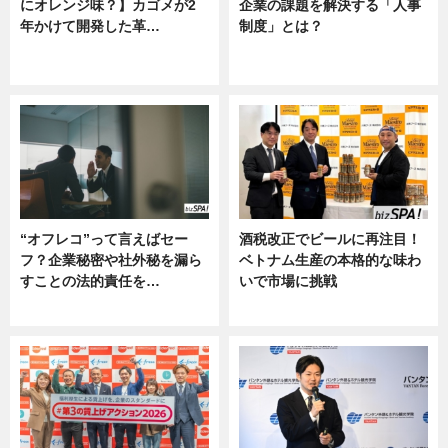
にオレンジ味？】カゴメが2
企業の課題を解決する「人事
年かけて開発した革…
制度」とは？
グルメ, ニュース, 企業インタビュ
ニュース
ー
“オフレコ”って言えばセー
酒税改正でビールに再注目！
フ？企業秘密や社外秘を漏ら
ベトナム生産の本格的な味わ
すことの法的責任を…
いで市場に挑戦
ニュース, 専門家インタビュー
ニュース