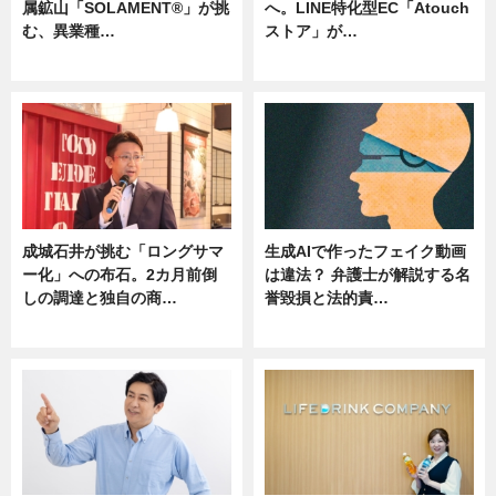
属鉱山「SOLAMENT®」が挑
へ。LINE特化型EC「Atouch
む、異業種…
ストア」が…
ニュース
ニュース
成城石井が挑む「ロングサマ
生成AIで作ったフェイク動画
ー化」への布石。2カ月前倒
は違法？ 弁護士が解説する名
しの調達と独自の商…
誉毀損と法的責…
ニュース
ニュース