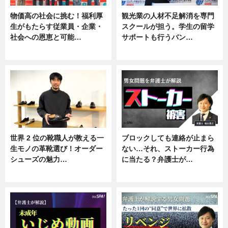
物価高の社会に挑む！福利厚
観光業の人材不足解消を専門
生がもたらす従業員・企業・
スクールが担う。学生の留学
社会への恩恵と可能…
サポートも行うバン…
ニュース
ニュース, 企業インタビュー
世界 2 位の靴職人が教える一
ブロックしても連絡が止まら
生モノの革靴選び！オーダー
ない…それ、ストーカー行為
シューズの魅力…
に当たる？弁護士が…
ニュース, 専門家インタビュー
ニュース, 専門家インタビュー