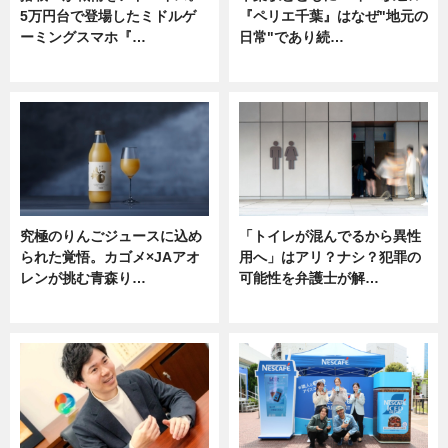
5万円台で登場したミドルゲ
『ペリエ千葉』はなぜ"地元の
ーミングスマホ『…
日常"であり続…
ニュース
ニュース
究極のりんごジュースに込め
「トイレが混んでるから異性
られた覚悟。カゴメ×JAアオ
用へ」はアリ？ナシ？犯罪の
レンが挑む青森り…
可能性を弁護士が解…
ニュース
ニュース, 専門家インタビュー