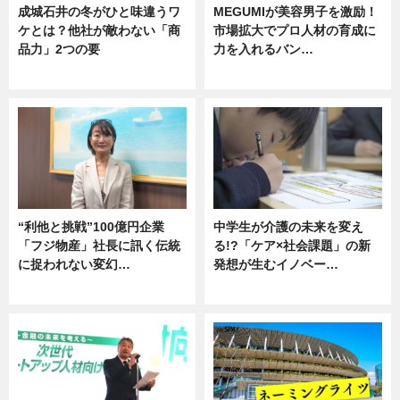
成城石井の冬がひと味違うワ
MEGUMIが美容男子を激励！
ケとは？他社が敵わない「商
市場拡大でプロ人材の育成に
品力」2つの要
力を入れるバン…
グルメ
企業インタビュー
“利他と挑戦”100億円企業
中学生が介護の未来を変え
「フジ物産」社長に訊く伝統
る!?「ケア×社会課題」の新
に捉われない変幻…
発想が生むイノベー…
ニュース
ニュース