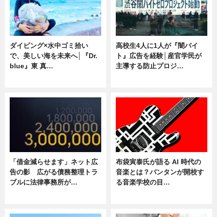
ダイビング×水中ゴミ拾い
高校生4人に1人が『闇バイ
で、美しい海を未来へ│『Dr.
ト』広告を経験│産官学民が
blue』東 真…
主導する防止プロジ…
ニュース
ニュース
「借金減らせます」ネット広
布袋寅泰氏が語る AI 時代の
告の影 広がる債務整理トラ
音楽とは？バンタンが開校す
ブルに法律事務所が…
る音楽学校の目…
ニュース
ニュース