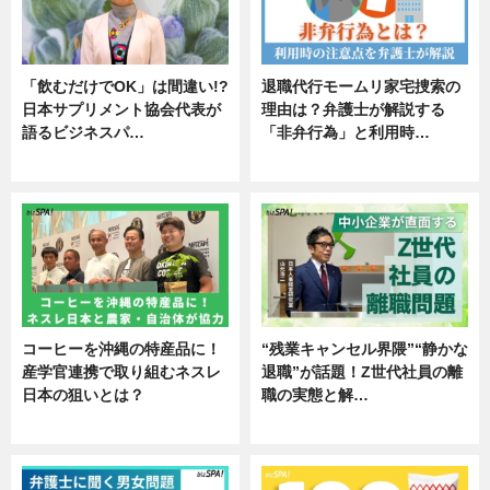
「飲むだけでOK」は間違い!?
退職代行モームリ家宅捜索の
日本サプリメント協会代表が
理由は？弁護士が解説する
語るビジネスパ…
「非弁行為」と利用時…
ニュース
専門家インタビュー
コーヒーを沖縄の特産品に！
“残業キャンセル界隈”“静かな
産学官連携で取り組むネスレ
退職”が話題！Z世代社員の離
日本の狙いとは？
職の実態と解…
企業インタビュー
企業インタビュー