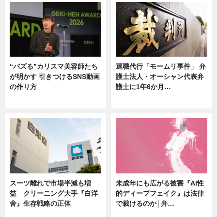
“バズる”カリスマ美容師たち
退職代行「モームリ事件」 弁
が明かす 引きつけるSNS動画
護士法人・オーシャン代表弁
の作り方
護士に1年6か月…
ニュース
ニュース
スーツ離れで市場半減も増
未成年にも広がる被害『AI性
益 クリーニング大手『白洋
的ディープフェイク』は法律
舍』生存戦略の正体
で裁けるのか│弁…