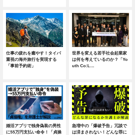
企業インタビュー
専門家インタビュー
仕事の疲れを癒やす！タイパ
世界を変える若手社会起業家
重視の海外旅行を実現する
は何を考えているのか？「Yo
「事前予約術」
uth Co:L…
暮らし
スキル
婚活アプリで独身偽装の男性
急増中の「爆破予告」冗談で
に55万円支払い命令！「貞操
は済まされない！どんな罪に