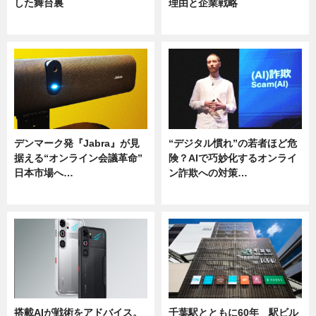
した舞台裏
理由と企業戦略
ニュース
ニュース
デンマーク発『Jabra』が見
“デジタル慣れ”の若者ほど危
据える“オンライン会議革命”
険？AIで巧妙化するオンライ
日本市場へ…
ン詐欺への対策…
ニュース
ニュース
搭載AIが戦術をアドバイス。
千葉駅とともに60年 駅ビル