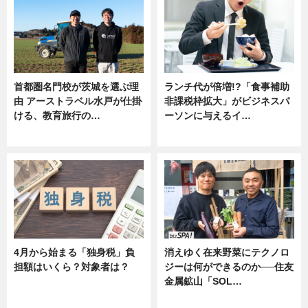
首都圏名門校が茨城を選ぶ理
ランチ代が倍増!?「食事補助
由 アーストラベル水戸が仕掛
非課税枠拡大」がビジネスパ
ける、教育旅行の…
ーソンに与えるイ…
ニュース
ニュース
4月から始まる「独身税」負
消えゆく在来野菜にテクノロ
担額はいくら？対象者は？
ジーは何ができるのか──住友
金属鉱山「SOL…
ニュース
ニュース