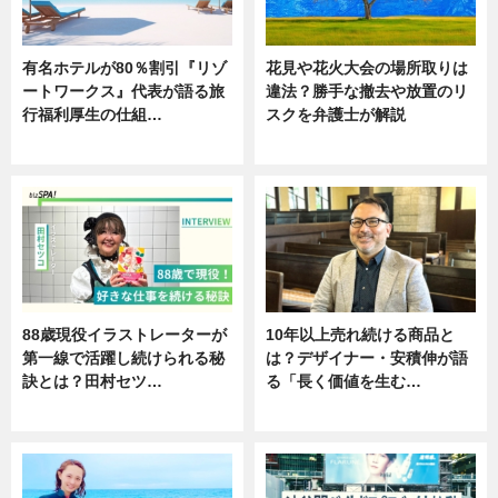
有名ホテルが80％割引『リゾ
花見や花火大会の場所取りは
ートワークス』代表が語る旅
違法？勝手な撤去や放置のリ
行福利厚生の仕組…
スクを弁護士が解説
ニュース
ニュース
88歳現役イラストレーターが
10年以上売れ続ける商品と
第一線で活躍し続けられる秘
は？デザイナー・安積伸が語
訣とは？田村セツ…
る「長く価値を生む…
専門家インタビュー
ニュース