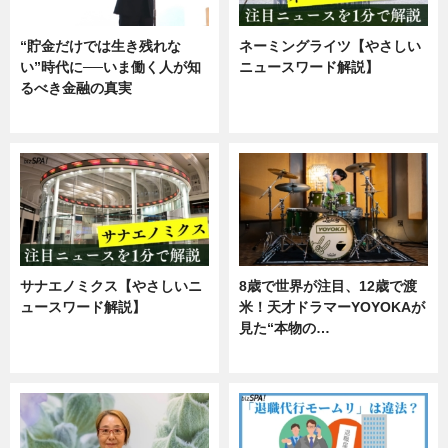
“貯金だけでは生き残れな
ネーミングライツ【やさしい
い”時代に──いま働く人が知
ニュースワード解説】
るべき金融の真実
ニュース
企業インタビュー
サナエノミクス【やさしいニ
8歳で世界が注目、12歳で渡
ュースワード解説】
米！天才ドラマーYOYOKAが
見た“本物の…
ニュース
エンタメ