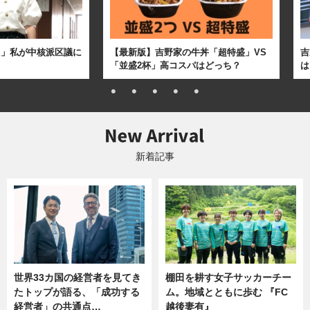
た」私が中核派区議に
【最新版】吉野家の牛丼「超特盛」VS
吉
「並盛2杯」高コスパはどっち？
は
新着記事
世界33カ国の経営者を見てき
棚田を耕す女子サッカーチー
たトップが語る、「成功する
ム。地域とともに歩む 『FC
経営者」の共通点…
越後妻有』