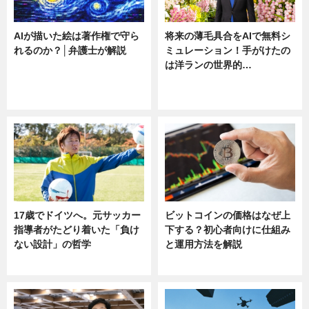
AIが描いた絵は著作権で守ら
将来の薄毛具合をAIで無料シ
れるのか？│弁護士が解説
ミュレーション！手がけたの
は洋ランの世界的…
ニュース
ニュース
sponsored by 河野メリクロン
17歳でドイツへ。元サッカー
ビットコインの価格はなぜ上
指導者がたどり着いた「負け
下する？初心者向けに仕組み
ない設計」の哲学
と運用方法を解説
ニュース
ニュース