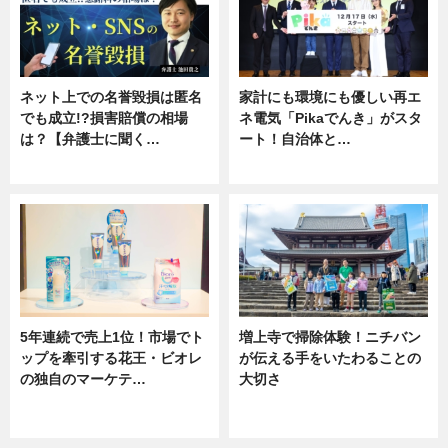
ネット上での名誉毀損は匿名
家計にも環境にも優しい再エ
でも成立!?損害賠償の相場
ネ電気「Pikaでんき」がスタ
は？【弁護士に聞く…
ート！自治体と…
専門家インタビュー
ニュース
5年連続で売上1位！市場でト
増上寺で掃除体験！ニチバン
ップを牽引する花王・ビオレ
が伝える手をいたわることの
の独自のマーケテ…
大切さ
ニュース, 暮らし
ニュース, 企業インタビュー, 暮ら
し