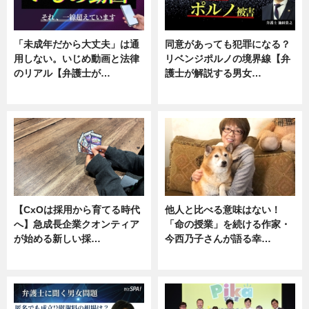
「未成年だから大丈夫」は通
同意があっても犯罪になる？
用しない。いじめ動画と法律
リベンジポルノの境界線【弁
のリアル【弁護士が…
護士が解説する男女…
ニュース, 専門家インタビュー
専門家インタビュー
【CxOは採用から育てる時代
他人と比べる意味はない！
へ】急成長企業クオンティア
「命の授業」を続ける作家・
が始める新しい採…
今西乃子さんが語る幸…
ニュース
専門家インタビュー