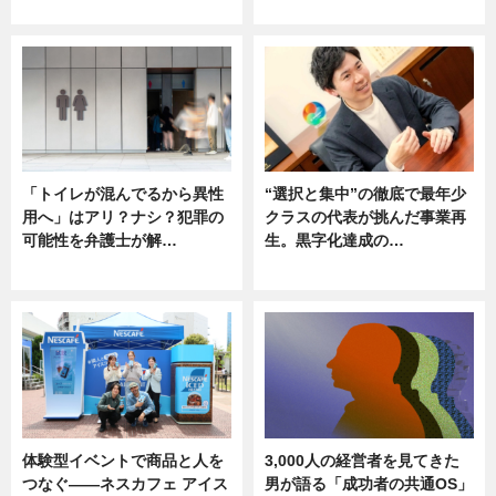
ニュース
ニュース
「トイレが混んでるから異性
“選択と集中”の徹底で最年少
用へ」はアリ？ナシ？犯罪の
クラスの代表が挑んだ事業再
可能性を弁護士が解…
生。黒字化達成の…
ニュース, 専門家インタビュー
ニュース
体験型イベントで商品と人を
3,000人の経営者を見てきた
つなぐ――ネスカフェ アイス
男が語る「成功者の共通OS」