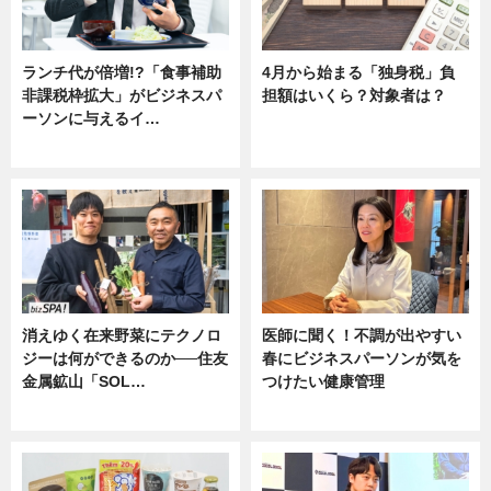
ランチ代が倍増!?「食事補助
4月から始まる「独身税」負
非課税枠拡大」がビジネスパ
担額はいくら？対象者は？
ーソンに与えるイ…
ニュース
ニュース
消えゆく在来野菜にテクノロ
医師に聞く！不調が出やすい
ジーは何ができるのか──住友
春にビジネスパーソンが気を
金属鉱山「SOL…
つけたい健康管理
ニュース
ニュース