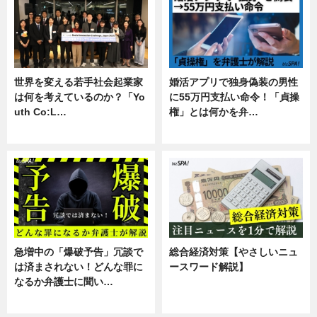
世界を変える若手社会起業家
婚活アプリで独身偽装の男性
は何を考えているのか？「Yo
に55万円支払い命令！「貞操
uth Co:L…
権」とは何かを弁…
スキル
専門家インタビュー
急増中の「爆破予告」冗談で
総合経済対策【やさしいニュ
は済まされない！どんな罪に
ースワード解説】
なるか弁護士に聞い…
ニュース
専門家インタビュー