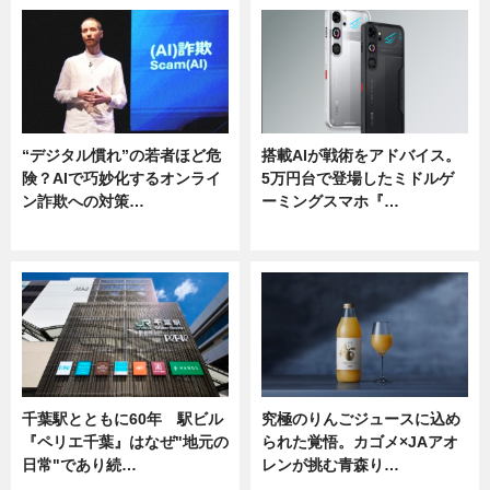
“デジタル慣れ”の若者ほど危
搭載AIが戦術をアドバイス。
険？AIで巧妙化するオンライ
5万円台で登場したミドルゲ
ン詐欺への対策…
ーミングスマホ『…
ニュース
ニュース
千葉駅とともに60年 駅ビル
究極のりんごジュースに込め
『ペリエ千葉』はなぜ"地元の
られた覚悟。カゴメ×JAアオ
日常"であり続…
レンが挑む青森り…