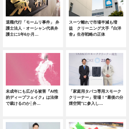
退職代行「モームリ事件」 弁
スーツ離れで市場半減も増
護士法人・オーシャン代表弁
益 クリーニング大手『白洋
護士に1年6か月…
舍』生存戦略の正体
ニュース
企業インタビュー
未成年にも広がる被害『AI性
「家庭用タバコ専用スモーク
的ディープフェイク』は法律
クリーナー」登場！“最後の分
で裁けるのか│弁…
煙空間”に参入し…
ニュース
ニュース