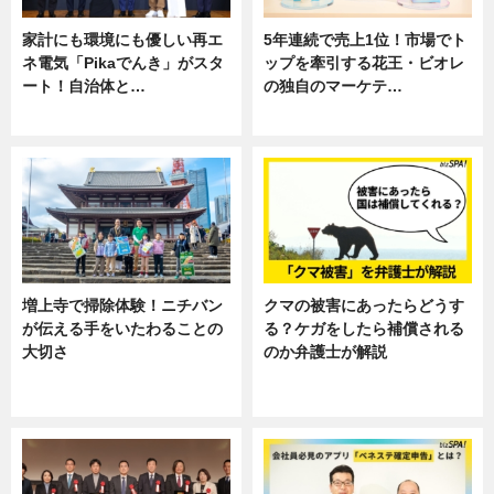
家計にも環境にも優しい再エ
5年連続で売上1位！市場でト
ネ電気「Pikaでんき」がスタ
ップを牽引する花王・ビオレ
ート！自治体と…
の独自のマーケテ…
ニュース
ニュース, 暮らし
増上寺で掃除体験！ニチバン
クマの被害にあったらどうす
が伝える手をいたわることの
る？ケガをしたら補償される
大切さ
のか弁護士が解説
ニュース, 企業インタビュー, 暮ら
専門家インタビュー
し