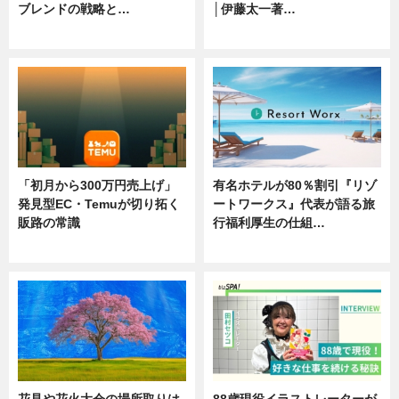
ブレンドの戦略と…
│伊藤太一著…
ニュース
ニュース
「初月から300万円売上げ」
有名ホテルが80％割引『リゾ
発見型EC・Temuが切り拓く
ートワークス』代表が語る旅
販路の常識
行福利厚生の仕組…
ニュース
ニュース