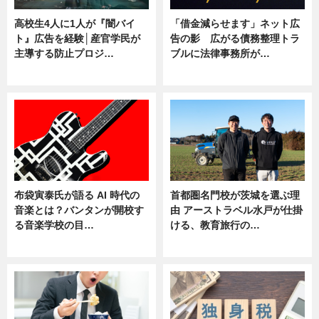
高校生4人に1人が『闇バイ
「借金減らせます」ネット広
ト』広告を経験│産官学民が
告の影 広がる債務整理トラ
主導する防止プロジ…
ブルに法律事務所が…
ニュース
ニュース
布袋寅泰氏が語る AI 時代の
首都圏名門校が茨城を選ぶ理
音楽とは？バンタンが開校す
由 アーストラベル水戸が仕掛
る音楽学校の目…
ける、教育旅行の…
ニュース
ニュース