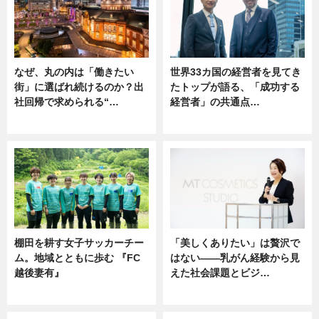
なぜ、丸の内は「働きたい
世界33カ国の経営者を見てき
街」に選ばれ続けるのか？出
たトップが語る、「成功する
社回帰で求められる“…
経営者」の共通点…
ニュース
ニュース
棚田を耕す女子サッカーチー
「美しくありたい」は贅沢で
ム。地域とともに歩む 『FC
はない――乳がん経験から見
越後妻有』
えた社会課題とビジ…
ニュース
ニュース