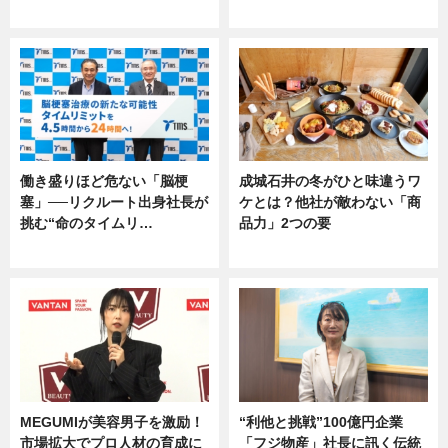
専門家インタビュー
専門家インタビュー
働き盛りほど危ない「脳梗
成城石井の冬がひと味違うワ
塞」──リクルート出身社長が
ケとは？他社が敵わない「商
挑む“命のタイムリ…
品力」2つの要
企業インタビュー
グルメ
MEGUMIが美容男子を激励！
“利他と挑戦”100億円企業
市場拡大でプロ人材の育成に
「フジ物産」社長に訊く伝統