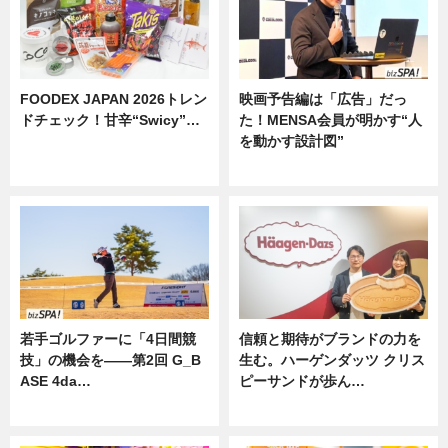
FOODEX JAPAN 2026トレン
映画予告編は「広告」だっ
ドチェック！甘辛“Swicy”…
た！MENSA会員が明かす“人
を動かす設計図”
ニュース
ニュース
若手ゴルファーに「4日間競
信頼と期待がブランドの力を
技」の機会を——第2回 G_B
生む。ハーゲンダッツ クリス
ASE 4da…
ピーサンドが歩ん…
ニュース
ニュース