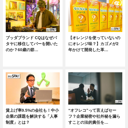
ブッダブランド CQはなぜパ
【オレンジを使っていないの
タヤに移住してバーを開いた
にオレンジ味？】カゴメが2
のか？60歳の節…
年かけて開発した革…
ニュース
グルメ, ニュース, 企業インタビュ
ー
賃上げ率9.5%の会社も！中小
“オフレコ”って言えばセー
企業の課題を解決する「人事
フ？企業秘密や社外秘を漏ら
制度」とは？
すことの法的責任を…