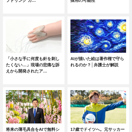
フドリンク カ…
採用の可能性
ニュース
ニュース
「小さな手に何度も針を刺し
AIが描いた絵は著作権で守ら
たくない…」現場の悲痛な訴
れるのか？│弁護士が解説
えから開発されたア…
ニュース
ニュース
将来の薄毛具合をAIで無料シ
17歳でドイツへ。元サッカー