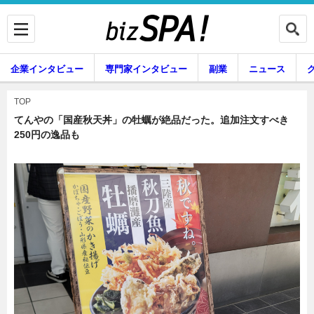
企業インタビュー
専門家インタビュー
副業
ニュース
暮らし
エンタメ
TOP
てんやの「国産秋天丼」の牡蠣が絶品だった。追加注文すべき
250円の逸品も
企業インタビュー
専門家インタビュー
副業
ニュース
グルメ
スキル