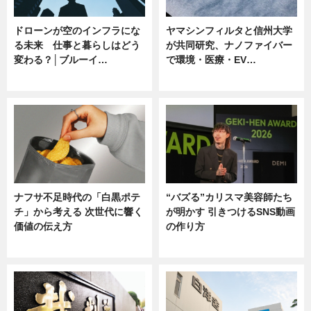
ドローンが空のインフラにな
ヤマシンフィルタと信州大学
る未来 仕事と暮らしはどう
が共同研究、ナノファイバー
変わる？│ブルーイ…
で環境・医療・EV…
ニュース
ニュース
ナフサ不足時代の「白黒ポテ
“バズる”カリスマ美容師たち
チ」から考える 次世代に響く
が明かす 引きつけるSNS動画
価値の伝え方
の作り方
ニュース
ニュース