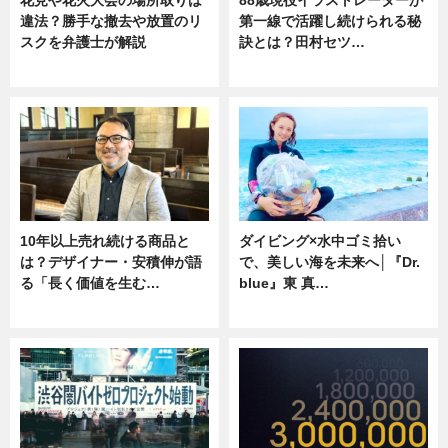
花見や花火大会の場所取りは
88歳現役イラストレーターが
違法？勝手な撤去や放置のリ
第一線で活躍し続けられる秘
スクを弁護士が解説
訣とは？田村セツ…
ニュース
専門家インタビュー
10年以上売れ続ける商品と
ダイビング×水中ゴミ拾い
は？デザイナー・安積伸が語
で、美しい海を未来へ│『Dr.
る「長く価値を生む…
blue』東 真…
ニュース
ニュース