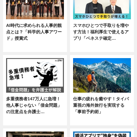
AI時代に求められる人事的観
スマホひとつで手取りを増や
点とは？「科学的人事アワー
す方法！福利厚生で使えるア
ド」授賞式
プリ「ベネステ確定…
ニュース
企業インタビュー
多重債務者147万人に急増！
仕事の疲れを癒やす！タイパ
他人事じゃない「借金問題」
重視の海外旅行を実現する
の注意点を弁護士…
「事前予約術」
専門家インタビュー
暮らし