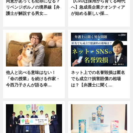
同意があっても犯罪になる？
【CxOは採用から育てる時代
リベンジポルノの境界線【弁
へ】急成長企業クオンティア
護士が解説する男女…
が始める新しい採…
専門家インタビュー
ニュース
他人と比べる意味はない！
ネット上での名誉毀損は匿名
「命の授業」を続ける作家・
でも成立!?損害賠償の相場
今西乃子さんが語る幸…
は？【弁護士に聞く…
専門家インタビュー
専門家インタビュー