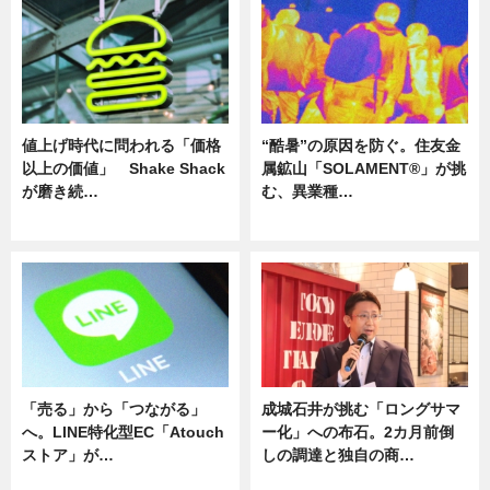
値上げ時代に問われる「価格
“酷暑”の原因を防ぐ。住友金
以上の価値」 Shake Shack
属鉱山「SOLAMENT®」が挑
が磨き続…
む、異業種…
ニュース
ニュース
「売る」から「つながる」
成城石井が挑む「ロングサマ
へ。LINE特化型EC「Atouch
ー化」への布石。2カ月前倒
ストア」が…
しの調達と独自の商…
ニュース
ニュース