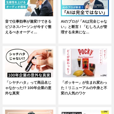
音で仕事効率が激変!?できる
AIのプロが「AIは完全じゃな
ビジネスパーソンが今すぐ整
い」と断言！「むしろ人が管
えるべきオーディ…
理する未来にな…
企業インタビュー
企業インタビュー
「シヤチハタ」って商品名じ
「ポッキー」が生まれ変わっ
ゃなかった!? 100年企業の意
た！リニューアルの中身と不
外な真実
変の人気のワケ
企業インタビュー
グルメ