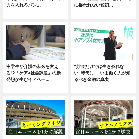
力を入れるバン…
に捉われない変幻…
企業インタビュー
ニュース
中学生が介護の未来を変え
“貯金だけでは生き残れな
る!?「ケア×社会課題」の新
い”時代に──いま働く人が知
発想が生むイノベー…
るべき金融の真実
ニュース
企業インタビュー