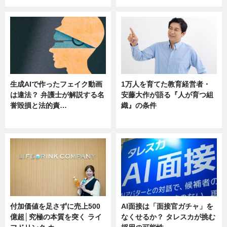
生成AIで作ったフェイク動画
1万人を育てた教育経営者・
は違法？ 弁護士が解説する名
安藤大作が語る『人が育つ組
誉毀損と法的責…
織』の条件
ニュース
ニュース
付加価値を足さずに売上500
AI面接は「面接官ガチャ」を
億超│究極の本質を突く ライ
なくせるか？ タレスカが挑む