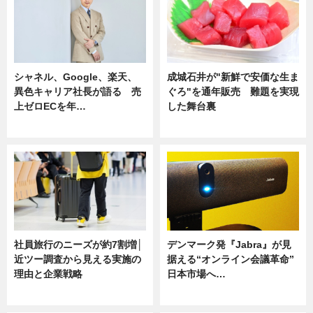
シャネル、Google、楽天、
成城石井が"新鮮で安価な生ま
異色キャリア社長が語る 売
ぐろ"を通年販売 難題を実現
上ゼロECを年…
した舞台裏
ニュース
ニュース
社員旅行のニーズが約7割増│
デンマーク発『Jabra』が見
近ツー調査から見える実施の
据える“オンライン会議革命”
理由と企業戦略
日本市場へ…
ニュース
ニュース