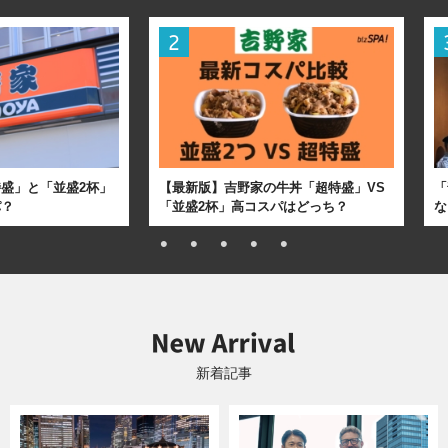
盛」と「並盛2杯」
【最新版】吉野家の牛丼「超特盛」VS
「
パ？
「並盛2杯」高コスパはどっち？
な
新着記事