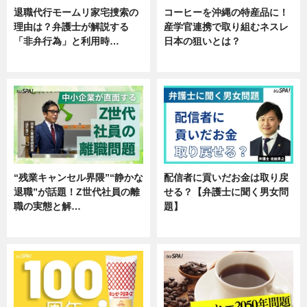
退職代行モームリ家宅捜索の
コーヒーを沖縄の特産品に！
理由は？弁護士が解説する
産学官連携で取り組むネスレ
「非弁行為」と利用時…
日本の狙いとは？
専門家インタビュー
企業インタビュー
“残業キャンセル界隈”“静かな
配信者に貢いだお金は取り戻
退職”が話題！Z世代社員の離
せる？【弁護士に聞く男女問
職の実態と解…
題】
企業インタビュー
専門家インタビュー