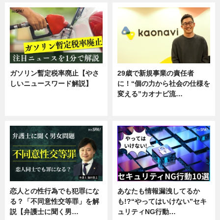
ガソリン暫定税率廃止【やさ
29歳で新規事業の責任者
しいニュースワード解説】
に！“個の力から社会の仕様を
変える”カオナビ流…
ニュース
企業インタビュー
恋人との性行為でも犯罪にな
あなたも情報漏洩してるか
る？「不同意性交等罪」を解
も!?“やってはいけない”セキ
説【弁護士に聞く男…
ュリティNG行動…