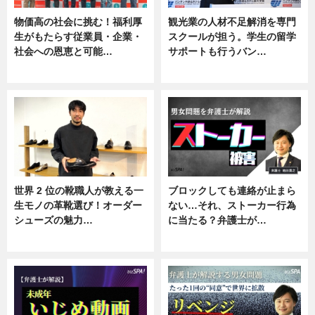
物価高の社会に挑む！福利厚
観光業の人材不足解消を専門
生がもたらす従業員・企業・
スクールが担う。学生の留学
社会への恩恵と可能…
サポートも行うバン…
ニュース
ニュース, 企業インタビュー
世界 2 位の靴職人が教える一
ブロックしても連絡が止まら
生モノの革靴選び！オーダー
ない…それ、ストーカー行為
シューズの魅力…
に当たる？弁護士が…
ニュース, 専門家インタビュー
ニュース, 専門家インタビュー