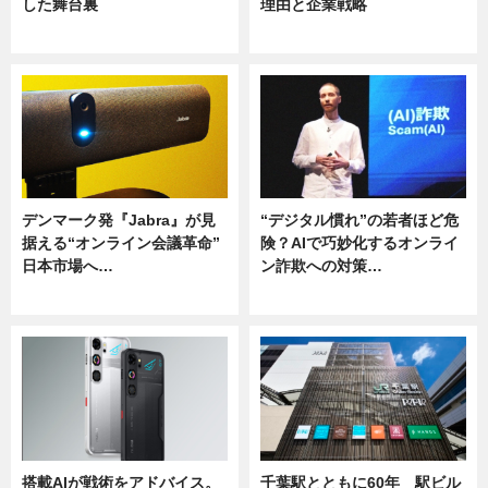
した舞台裏
理由と企業戦略
ニュース
ニュース
デンマーク発『Jabra』が見
“デジタル慣れ”の若者ほど危
据える“オンライン会議革命”
険？AIで巧妙化するオンライ
日本市場へ…
ン詐欺への対策…
ニュース
ニュース
搭載AIが戦術をアドバイス。
千葉駅とともに60年 駅ビル