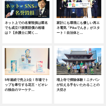
ネット上での名誉毀損は匿名
家計にも環境にも優しい再エ
でも成立!?損害賠償の相場
ネ電気「Pikaでんき」がスタ
は？【弁護士に聞く…
ート！自治体と…
専門家インタビュー
ニュース
5年連続で売上1位！市場でト
増上寺で掃除体験！ニチバン
ップを牽引する花王・ビオレ
が伝える手をいたわることの
の独自のマーケテ…
大切さ
ニュース, 暮らし
ニュース, 企業インタビュー, 暮ら
し