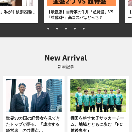
た」私が中核派区議に
【最新版】吉野家の牛丼「超特盛」VS
【
「並盛2杯」高コスパはどっち？
ー
新着記事
世界33カ国の経営者を見てき
棚田を耕す女子サッカーチー
たトップが語る、「成功する
ム。地域とともに歩む 『FC
経営者」の共通点…
越後妻有』