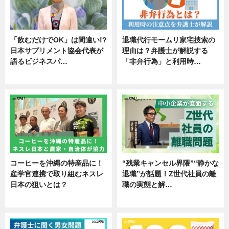
「飲むだけでOK」は間違い!?
退職代行モームリ家宅捜索の
日本サプリメント協会代表が
理由は？弁護士が解説する
語るビジネスパ…
「非弁行為」と利用時…
ニュース
専門家インタビュー
コーヒーを沖縄の特産品に！
“残業キャンセル界隈”“静かな
産学官連携で取り組むネスレ
退職”が話題！Z世代社員の離
日本の狙いとは？
職の実態と解…
企業インタビュー
企業インタビュー