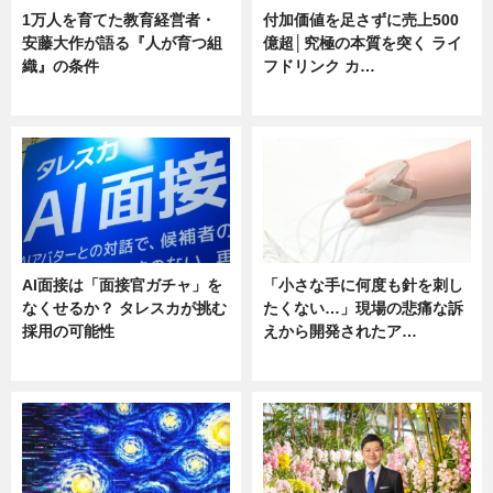
1万人を育てた教育経営者・
付加価値を足さずに売上500
安藤大作が語る『人が育つ組
億超│究極の本質を突く ライ
織』の条件
フドリンク カ…
ニュース
ニュース
AI面接は「面接官ガチャ」を
「小さな手に何度も針を刺し
なくせるか？ タレスカが挑む
たくない…」現場の悲痛な訴
採用の可能性
えから開発されたア…
ニュース
ニュース