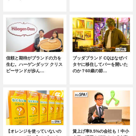
ニュース
ニュース
信頼と期待がブランドの力を
ブッダブランド CQはなぜパ
生む。ハーゲンダッツ クリス
タヤに移住してバーを開いた
ピーサンドが歩ん…
のか？60歳の節…
ニュース
ニュース
【オレンジを使っていないの
賃上げ率9.5%の会社も！中小