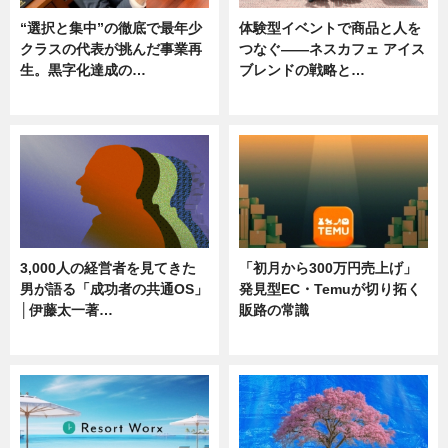
“選択と集中”の徹底で最年少
体験型イベントで商品と人を
クラスの代表が挑んだ事業再
つなぐ――ネスカフェ アイス
生。黒字化達成の…
ブレンドの戦略と…
ニュース
ニュース
3,000人の経営者を見てきた
「初月から300万円売上げ」
男が語る「成功者の共通OS」
発見型EC・Temuが切り拓く
│伊藤太一著…
販路の常識
ニュース
ニュース