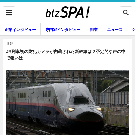
企業インタビュー
専門家インタビュー
副業
ニュース
暮らし
エンタメ
TOP
JR列車初の防犯カメラが内蔵された新幹線は？否定的な声の中
で狙いは
企業インタビュー
専門家インタビュー
副業
ニュース
グルメ
スキル