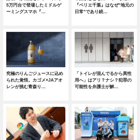
5万円台で登場したミドルゲ
『ペリエ千葉』はなぜ"地元の
ーミングスマホ『…
日常"であり続…
ニュース
ニュース
究極のりんごジュースに込め
「トイレが混んでるから異性
られた覚悟。カゴメ×JAアオ
用へ」はアリ？ナシ？犯罪の
レンが挑む青森り…
可能性を弁護士が解…
ニュース
ニュース, 専門家インタビュー