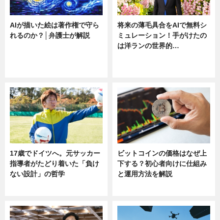
AIが描いた絵は著作権で守ら
将来の薄毛具合をAIで無料シ
れるのか？│弁護士が解説
ミュレーション！手がけたの
は洋ランの世界的…
ニュース
ニュース
sponsored by 河野メリクロン
17歳でドイツへ。元サッカー
ビットコインの価格はなぜ上
指導者がたどり着いた「負け
下する？初心者向けに仕組み
ない設計」の哲学
と運用方法を解説
ニュース
ニュース