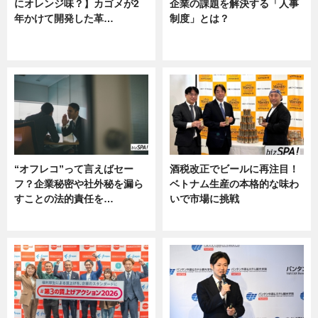
にオレンジ味？】カゴメが2
企業の課題を解決する「人事
年かけて開発した革…
制度」とは？
グルメ, ニュース, 企業インタビュ
ニュース
ー
“オフレコ”って言えばセー
酒税改正でビールに再注目！
フ？企業秘密や社外秘を漏ら
ベトナム生産の本格的な味わ
すことの法的責任を…
いで市場に挑戦
ニュース, 専門家インタビュー
ニュース