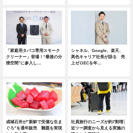
企業インタビュー
ニュース
「家庭用タバコ専用スモーク
シャネル、Google、楽天、
クリーナー」登場！“最後の分
異色キャリア社長が語る 売
煙空間”に参入し…
上ゼロECを年…
ニュース
ニュース
成城石井が"新鮮で安価な生ま
社員旅行のニーズが約7割増│
ぐろ"を通年販売 難題を実現
近ツー調査から見える実施の