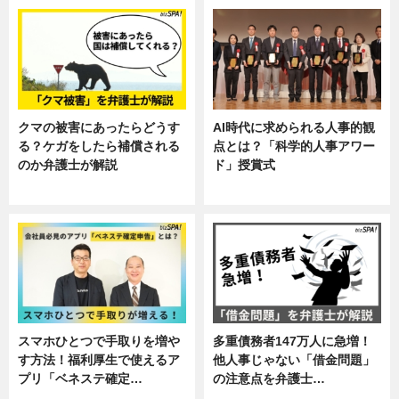
クマの被害にあったらどうす
AI時代に求められる人事的観
る？ケガをしたら補償される
点とは？「科学的人事アワー
のか弁護士が解説
ド」授賞式
専門家インタビュー
ニュース
スマホひとつで手取りを増や
多重債務者147万人に急増！
す方法！福利厚生で使えるア
他人事じゃない「借金問題」
プリ「ベネステ確定…
の注意点を弁護士…