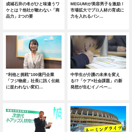
成城石井の冬がひと味違うワ
MEGUMIが美容男子を激励！
ケとは？他社が敵わない「商
市場拡大でプロ人材の育成に
品力」2つの要
力を入れるバン…
グルメ
企業インタビュー
“利他と挑戦”100億円企業
中学生が介護の未来を変え
「フジ物産」社長に訊く伝統
る!?「ケア×社会課題」の新
に捉われない変幻…
発想が生むイノベー…
ニュース
ニュース