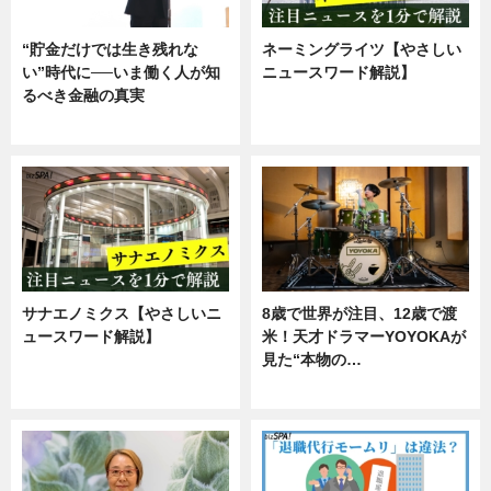
“貯金だけでは生き残れな
ネーミングライツ【やさしい
い”時代に──いま働く人が知
ニュースワード解説】
るべき金融の真実
ニュース
企業インタビュー
サナエノミクス【やさしいニ
8歳で世界が注目、12歳で渡
ュースワード解説】
米！天才ドラマーYOYOKAが
見た“本物の…
ニュース
エンタメ