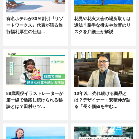
有名ホテルが80％割引『リゾ
花見や花火大会の場所取りは
ートワークス』代表が語る旅
違法？勝手な撤去や放置のリ
行福利厚生の仕組…
スクを弁護士が解説
ニュース
ニュース
88歳現役イラストレーターが
10年以上売れ続ける商品と
第一線で活躍し続けられる秘
は？デザイナー・安積伸が語
訣とは？田村セツ…
る「長く価値を生む…
専門家インタビュー
ニュース