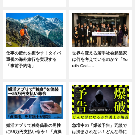
企業インタビュー
専門家インタビュー
仕事の疲れを癒やす！タイパ
世界を変える若手社会起業家
重視の海外旅行を実現する
は何を考えているのか？「Yo
「事前予約術」
uth Co:L…
暮らし
スキル
婚活アプリで独身偽装の男性
急増中の「爆破予告」冗談で
に55万円支払い命令！「貞操
は済まされない！どんな罪に