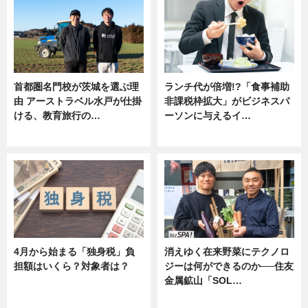
首都圏名門校が茨城を選ぶ理
ランチ代が倍増!?「食事補助
由 アーストラベル水戸が仕掛
非課税枠拡大」がビジネスパ
ける、教育旅行の…
ーソンに与えるイ…
ニュース
ニュース
4月から始まる「独身税」負
消えゆく在来野菜にテクノロ
担額はいくら？対象者は？
ジーは何ができるのか──住友
金属鉱山「SOL…
ニュース
ニュース