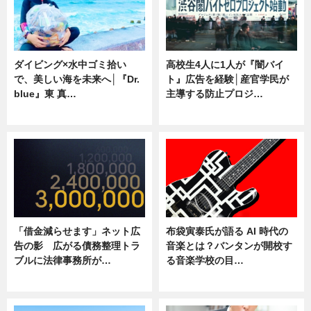
ダイビング×水中ゴミ拾い
高校生4人に1人が『闇バイ
で、美しい海を未来へ│『Dr.
ト』広告を経験│産官学民が
blue』東 真…
主導する防止プロジ…
ニュース
ニュース
「借金減らせます」ネット広
布袋寅泰氏が語る AI 時代の
告の影 広がる債務整理トラ
音楽とは？バンタンが開校す
ブルに法律事務所が…
る音楽学校の目…
ニュース
ニュース