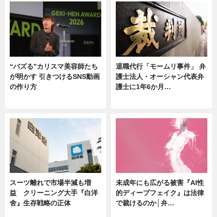
“バズる”カリスマ美容師たち
退職代行「モームリ事件」 弁
が明かす 引きつけるSNS動画
護士法人・オーシャン代表弁
の作り方
護士に1年6か月…
ニュース
ニュース
スーツ離れで市場半減も増
未成年にも広がる被害『AI性
益 クリーニング大手『白洋
的ディープフェイク』は法律
舍』生存戦略の正体
で裁けるのか│弁…