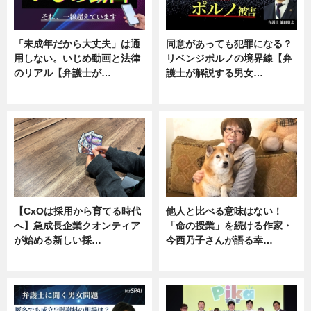
「未成年だから大丈夫」は通
同意があっても犯罪になる？
用しない。いじめ動画と法律
リベンジポルノの境界線【弁
のリアル【弁護士が…
護士が解説する男女…
ニュース, 専門家インタビュー
専門家インタビュー
【CxOは採用から育てる時代
他人と比べる意味はない！
へ】急成長企業クオンティア
「命の授業」を続ける作家・
が始める新しい採…
今西乃子さんが語る幸…
ニュース
専門家インタビュー