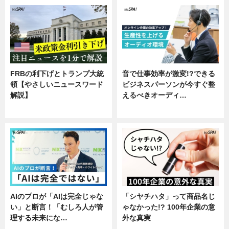
FRBの利下げとトランプ大統
音で仕事効率が激変!?できる
領【やさしいニュースワード
ビジネスパーソンが今すぐ整
解説】
えるべきオーディ…
ニュース
企業インタビュー
AIのプロが「AIは完全じゃな
「シヤチハタ」って商品名じ
い」と断言！「むしろ人が管
ゃなかった!? 100年企業の意
理する未来にな…
外な真実