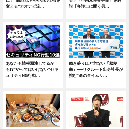
に！“個の力から社会の仕様を
る？「不同意性交等罪」を解
変える”カオナビ流…
説【弁護士に聞く男…
企業インタビュー
専門家インタビュー
あなたも情報漏洩してるか
働き盛りほど危ない「脳梗
も!?“やってはいけない”セキ
塞」──リクルート出身社長が
ュリティNG行動…
挑む“命のタイムリ…
専門家インタビュー
企業インタビュー