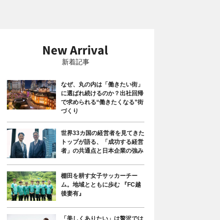
新着記事
なぜ、丸の内は「働きたい街」
に選ばれ続けるのか？出社回帰
で求められる“働きたくなる”街
づくり
世界33カ国の経営者を見てきた
トップが語る、「成功する経営
者」の共通点と日本企業の強み
棚田を耕す女子サッカーチー
ム。地域とともに歩む 『FC越
後妻有』
「美しくありたい」は贅沢では