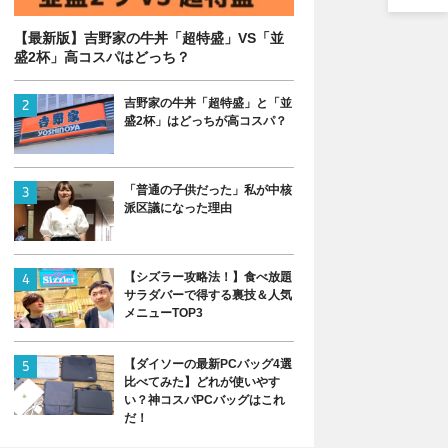
【最新版】吉野家の牛丼「超特盛」VS「並
盛2杯」高コスパはどっち？
吉野家の牛丼「超特盛」と「並
盛2杯」はどっちが高コスパ？
「普通の子供だった」私が中核
派区議になった理由
【シズラー攻略法！】食べ放題
サラダバーで得する裏技＆人気
メニューTOP3
【ダイソーの最新PCバッグ4選
比べてみた】どれが使いやす
い？神コスパPCバッグはこれ
だ！