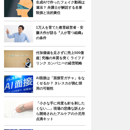
生成AIで作ったフェイク動画は
違法？ 弁護士が解説する名誉
毀損と法的責任
1万人を育てた教育経営者・安
藤大作が語る『人が育つ組織』
の条件
付加価値を足さずに売上500億
超│究極の本質を突く ライフド
リンク カンパニーの経営戦略
AI面接は「面接官ガチャ」をな
くせるか？ タレスカが挑む採
用の可能性
「小さな手に何度も針を刺した
くない…」現場の悲痛な訴えか
ら開発されたアルケアの小児用
点滴キット