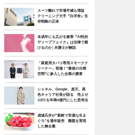
スーツ離れで市場半減も増益
クリーニング大手『白洋舍』生
存戦略の正体
未成年にも広がる被害『AI性的
ディープフェイク』は法律で裁
けるのか│弁護士が解説
「家庭用タバコ専用スモークク
リーナー」登場！“最後の分煙
空間”に参入した企業の勝算
シャネル、Google、楽天、異
色キャリア社長が語る 売上ゼ
ロECを年商4億円にした思考法
成城石井が”新鮮で安価な生ま
ぐろ”を通年販売 難題を実現
した舞台裏