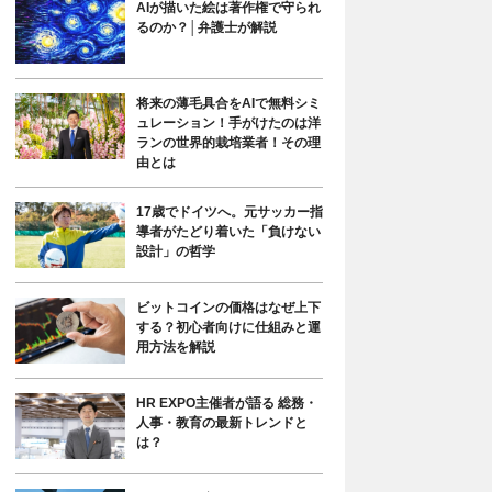
AIが描いた絵は著作権で守られ
るのか？│弁護士が解説
将来の薄毛具合をAIで無料シミ
ュレーション！手がけたのは洋
ランの世界的栽培業者！その理
由とは
17歳でドイツへ。元サッカー指
導者がたどり着いた「負けない
設計」の哲学
ビットコインの価格はなぜ上下
する？初心者向けに仕組みと運
用方法を解説
HR EXPO主催者が語る 総務・
人事・教育の最新トレンドと
は？