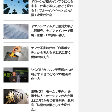
ドローンが空のインフラになる
未来 仕事と暮らしはどう変わ
る？│ブルーイノベーションが
描く次世代社会
ヤマシンフィルタと信州大学が
共同研究、ナノファイバーで環
境・医療・EV領域へ参入
ナフサ不足時代の「白黒ポテ
チ」から考える 次世代に響く
価値の伝え方
“バズる”カリスマ美容師たちが
明かす 引きつけるSNS動画の
作り方
退職代行「モームリ事件」 弁
護士法人・オーシャン代表弁護
士に1年6か月の有罪判決 裁判
官「法曹の後輩として大変残
念」