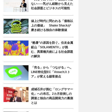
ない――乳がん経験から見えた
社会課題とビジネスの可能性
値上げ時代に問われる「価格以
上の価値」 Shake Shackが
磨き続ける独自の体験価値
“酷暑”の原因を防ぐ。住友金属
鉱山「SOLAMENT®」が挑
む、異業種共創による社会課題
の解決
「売る」から「つながる」へ。
LINE特化型EC「Atouchスト
ア」が変える顧客接点
成城石井が挑む「ロングサマー
化」への布石。2カ月前倒しの
調達と独自の商品開発力の裏側
とは