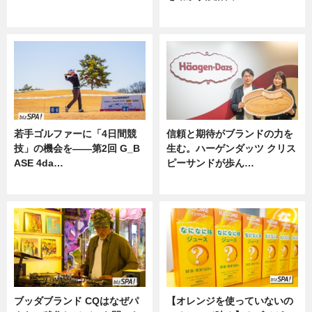
ニュース
ニュース
若手ゴルファーに「4日間競
信頼と期待がブランドの力を
技」の機会を——第2回 G_B
生む。ハーゲンダッツ クリス
ASE 4da…
ピーサンドが歩ん…
ニュース
ニュース
ブッダブランド CQはなぜパ
【オレンジを使っていないの