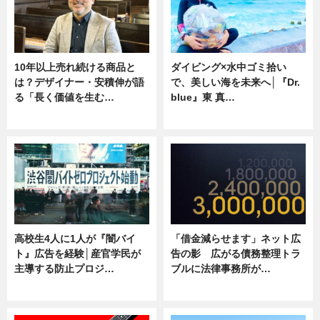
10年以上売れ続ける商品と
ダイビング×水中ゴミ拾い
は？デザイナー・安積伸が語
で、美しい海を未来へ│『Dr.
る「長く価値を生む…
blue』東 真…
ニュース
ニュース
高校生4人に1人が『闇バイ
「借金減らせます」ネット広
ト』広告を経験│産官学民が
告の影 広がる債務整理トラ
主導する防止プロジ…
ブルに法律事務所が…
ニュース
ニュース