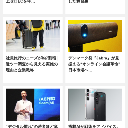
上ゼロECを年…
した舞台裏
ニュース
ニュース
社員旅行のニーズが約7割増│
デンマーク発『Jabra』が見
近ツー調査から見える実施の
据える“オンライン会議革命”
理由と企業戦略
日本市場へ…
ニュース
ニュース
“デジタル慣れ”の若者ほど危
搭載AIが戦術をアドバイス。