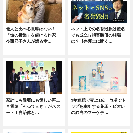
他人と比べる意味はない！
ネット上での名誉毀損は匿名
「命の授業」を続ける作家・
でも成立!?損害賠償の相場
今西乃子さんが語る幸…
は？【弁護士に聞く…
専門家インタビュー
専門家インタビュー
家計にも環境にも優しい再エ
5年連続で売上1位！市場でト
ネ電気「Pikaでんき」がスタ
ップを牽引する花王・ビオレ
ート！自治体と…
の独自のマーケテ…
ニュース
ニュース, 暮らし