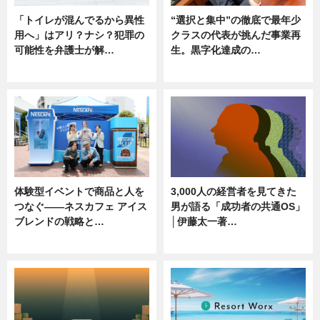
「トイレが混んでるから異性
“選択と集中”の徹底で最年少
用へ」はアリ？ナシ？犯罪の
クラスの代表が挑んだ事業再
可能性を弁護士が解…
生。黒字化達成の…
ニュース, 専門家インタビュー
ニュース
体験型イベントで商品と人を
3,000人の経営者を見てきた
つなぐ――ネスカフェ アイス
男が語る「成功者の共通OS」
ブレンドの戦略と…
│伊藤太一著…
ニュース
ニュース