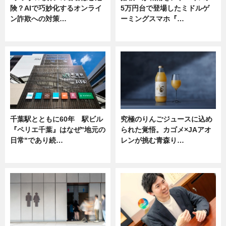
険？AIで巧妙化するオンライ
5万円台で登場したミドルゲ
ン詐欺への対策…
ーミングスマホ『…
ニュース
ニュース
千葉駅とともに60年 駅ビル
究極のりんごジュースに込め
『ペリエ千葉』はなぜ"地元の
られた覚悟。カゴメ×JAアオ
日常"であり続…
レンが挑む青森り…
ニュース
ニュース