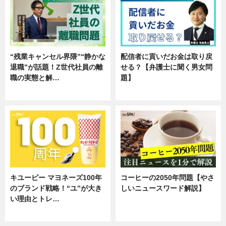
“残業キャンセル界隈”“静かな
配信者に貢いだお金は取り戻
退職”が話題！Z世代社員の離
せる？【弁護士に聞く男女問
職の実態と解…
題】
企業インタビュー
専門家インタビュー
キユーピー マヨネーズ100年
コーヒーの2050年問題【やさ
のブランド戦略！“ユ”が大き
しいニュースワード解説】
い理由とトレ…
ニュース
企業インタビュー