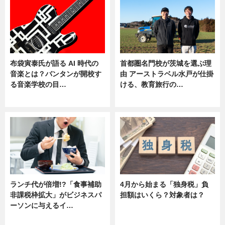
布袋寅泰氏が語る AI 時代の
首都圏名門校が茨城を選ぶ理
音楽とは？バンタンが開校す
由 アーストラベル水戸が仕掛
る音楽学校の目…
ける、教育旅行の…
ニュース
ニュース
ランチ代が倍増!?「食事補助
4月から始まる「独身税」負
非課税枠拡大」がビジネスパ
担額はいくら？対象者は？
ーソンに与えるイ…
ニュース
ニュース