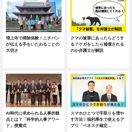
増上寺で掃除体験！ニチバン
クマの被害にあったらどうす
が伝える手をいたわることの
る？ケガをしたら補償される
大切さ
のか弁護士が解説
ニュース, 企業インタビュー, 暮ら
専門家インタビュー
し
AI時代に求められる人事的観
スマホひとつで手取りを増や
点とは？「科学的人事アワー
す方法！福利厚生で使えるア
ド」授賞式
プリ「ベネステ確定…