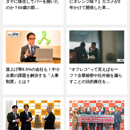
タヤに移住してバーを開いた
にオレンジ味？】カゴメが2
のか？60歳の節…
年かけて開発した革…
ニュース
グルメ, ニュース, 企業インタビュ
ー
賃上げ率9.5%の会社も！中小
“オフレコ”って言えばセー
企業の課題を解決する「人事
フ？企業秘密や社外秘を漏ら
制度」とは？
すことの法的責任を…
ニュース
ニュース, 専門家インタビュー