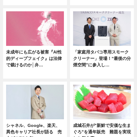
ニュース
企業インタビュー
未成年にも広がる被害『AI性
「家庭用タバコ専用スモーク
的ディープフェイク』は法律
クリーナー」登場！“最後の分
で裁けるのか│弁…
煙空間”に参入し…
ニュース
ニュース
シャネル、Google、楽天、
成城石井が"新鮮で安価な生ま
異色キャリア社長が語る 売
ぐろ"を通年販売 難題を実現