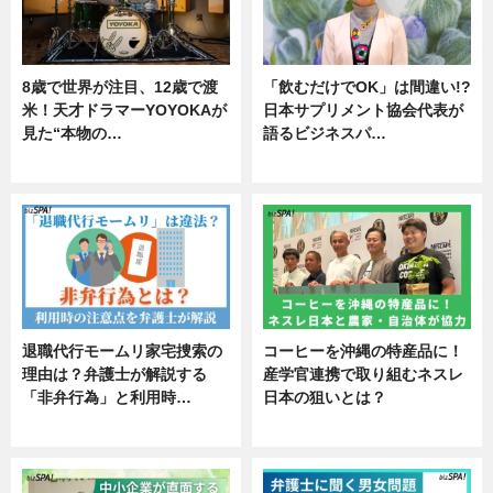
8歳で世界が注目、12歳で渡
「飲むだけでOK」は間違い!?
米！天才ドラマーYOYOKAが
日本サプリメント協会代表が
見た“本物の…
語るビジネスパ…
エンタメ
ニュース
退職代行モームリ家宅捜索の
コーヒーを沖縄の特産品に！
理由は？弁護士が解説する
産学官連携で取り組むネスレ
「非弁行為」と利用時…
日本の狙いとは？
専門家インタビュー
企業インタビュー