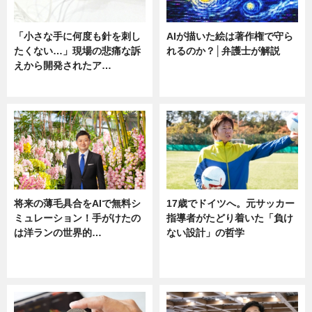
「小さな手に何度も針を刺し
AIが描いた絵は著作権で守ら
たくない…」現場の悲痛な訴
れるのか？│弁護士が解説
えから開発されたア…
ニュース
ニュース
将来の薄毛具合をAIで無料シ
17歳でドイツへ。元サッカー
ミュレーション！手がけたの
指導者がたどり着いた「負け
は洋ランの世界的…
ない設計」の哲学
ニュース
ニュース
sponsored by 河野メリクロン