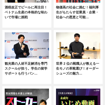
酒税改正でビールに再注目！
物価高の社会に挑む！福利厚
ベトナム生産の本格的な味わ
生がもたらす従業員・企業・
いで市場に挑戦
社会への恩恵と可能…
ニュース
ニュース
観光業の人材不足解消を専門
世界 2 位の靴職人が教える一
スクールが担う。学生の留学
生モノの革靴選び！オーダー
サポートも行うバン…
シューズの魅力…
ニュース, 企業インタビュー
ニュース, 専門家インタビュー