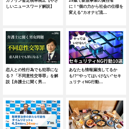
ガソリン暫定税率廃止【やさ
29歳で新規事業の責任者
しいニュースワード解説】
に！“個の力から社会の仕様を
変える”カオナビ流…
ニュース
企業インタビュー
恋人との性行為でも犯罪にな
あなたも情報漏洩してるか
る？「不同意性交等罪」を解
も!?“やってはいけない”セキ
説【弁護士に聞く男…
ュリティNG行動…
専門家インタビュー
専門家インタビュー