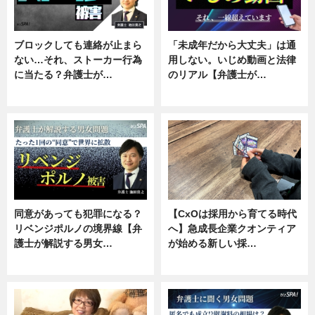
ブロックしても連絡が止まら
「未成年だから大丈夫」は通
ない…それ、ストーカー行為
用しない。いじめ動画と法律
に当たる？弁護士が…
のリアル【弁護士が…
ニュース, 専門家インタビュー
ニュース, 専門家インタビュー
同意があっても犯罪になる？
【CxOは採用から育てる時代
リベンジポルノの境界線【弁
へ】急成長企業クオンティア
護士が解説する男女…
が始める新しい採…
専門家インタビュー
ニュース