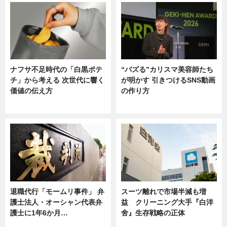
ナフサ不足時代の「白黒ポテ
“バズる”カリスマ美容師たち
チ」から考える 次世代に響く
が明かす 引きつけるSNS動画
価値の伝え方
の作り方
ニュース
ニュース
退職代行「モームリ事件」 弁
スーツ離れで市場半減も増
護士法人・オーシャン代表弁
益 クリーニング大手『白洋
護士に1年6か月…
舍』生存戦略の正体