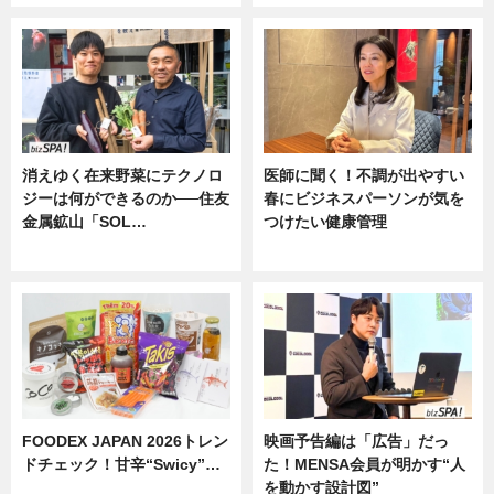
消えゆく在来野菜にテクノロ
医師に聞く！不調が出やすい
ジーは何ができるのか──住友
春にビジネスパーソンが気を
金属鉱山「SOL…
つけたい健康管理
ニュース
ニュース
FOODEX JAPAN 2026トレン
映画予告編は「広告」だっ
ドチェック！甘辛“Swicy”…
た！MENSA会員が明かす“人
を動かす設計図”