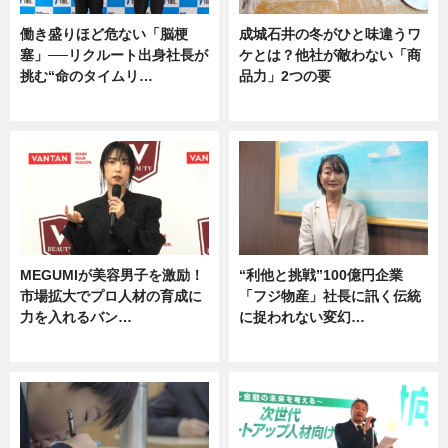
働き盛りほど危ない「脳梗
成城石井の冬がひと味違うワ
塞」──リクルート出身社長が
ケとは？他社が敵わない「商
挑む“命のタイムリ…
品力」2つの要
企業インタビュー
グルメ
MEGUMIが美容男子を激励！
“利他と挑戦”100億円企業
市場拡大でプロ人材の育成に
「フジ物産」社長に訊く伝統
力を入れるバン…
に捉われない変幻…
企業インタビュー
ニュース