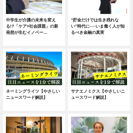
中学生が介護の未来を変え
“貯金だけでは生き残れな
る!?「ケア×社会課題」の新
い”時代に──いま働く人が知
発想が生むイノベー…
るべき金融の真実
ニュース
企業インタビュー
ネーミングライツ【やさしい
サナエノミクス【やさしいニ
ニュースワード解説】
ュースワード解説】
ニュース
ニュース