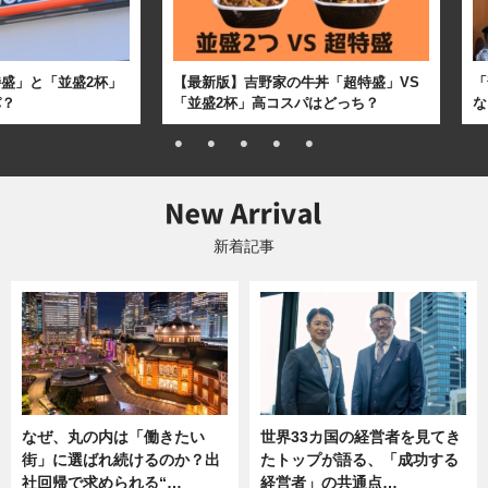
盛」と「並盛2杯」
【最新版】吉野家の牛丼「超特盛」VS
「
パ？
「並盛2杯」高コスパはどっち？
な
新着記事
なぜ、丸の内は「働きたい
世界33カ国の経営者を見てき
街」に選ばれ続けるのか？出
たトップが語る、「成功する
社回帰で求められる“…
経営者」の共通点…