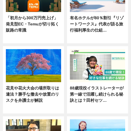
「初月から300万円売上げ」
有名ホテルが80％割引『リゾ
発見型EC・Temuが切り拓く
ートワークス』代表が語る旅
販路の常識
行福利厚生の仕組…
ニュース
ニュース
花見や花火大会の場所取りは
88歳現役イラストレーターが
違法？勝手な撤去や放置のリ
第一線で活躍し続けられる秘
スクを弁護士が解説
訣とは？田村セツ…
ニュース
専門家インタビュー