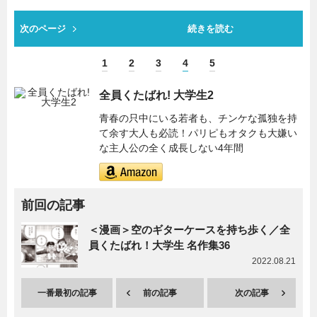
次のページ
続きを読む
1
2
3
4
5
全員くたばれ! 大学生2
青春の只中にいる若者も、チンケな孤独を持
て余す大人も必読！パリピもオタクも大嫌い
な主人公の全く成長しない4年間
前回の記事
＜漫画＞空のギターケースを持ち歩く／全
員くたばれ！大学生 名作集36
2022.08.21
一番最初の記事
前の記事
次の記事