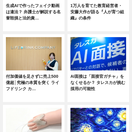
生成AIで作ったフェイク動画
1万人を育てた教育経営者・
は違法？ 弁護士が解説する名
安藤大作が語る『人が育つ組
誉毀損と法的責…
織』の条件
ニュース
ニュース
付加価値を足さずに売上500
AI面接は「面接官ガチャ」を
億超│究極の本質を突く ライ
なくせるか？ タレスカが挑む
フドリンク カ…
採用の可能性
ニュース
ニュース