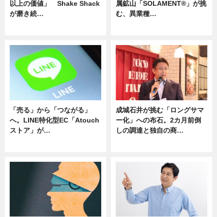
以上の価値」 Shake Shack
属鉱山「SOLAMENT®」が挑
が磨き続…
む、異業種…
ニュース
ニュース
「売る」から「つながる」
成城石井が挑む「ロングサマ
へ。LINE特化型EC「Atouch
ー化」への布石。2カ月前倒
ストア」が…
しの調達と独自の商…
ニュース
ニュース