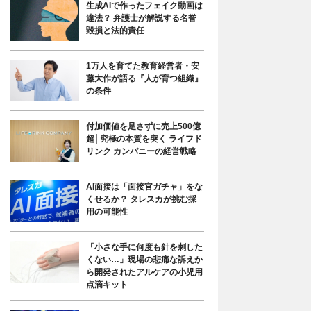
生成AIで作ったフェイク動画は
違法？ 弁護士が解説する名誉
毀損と法的責任
1万人を育てた教育経営者・安
藤大作が語る『人が育つ組織』
の条件
付加価値を足さずに売上500億
超│究極の本質を突く ライフド
リンク カンパニーの経営戦略
AI面接は「面接官ガチャ」をな
くせるか？ タレスカが挑む採
用の可能性
「小さな手に何度も針を刺した
くない…」現場の悲痛な訴えか
ら開発されたアルケアの小児用
点滴キット