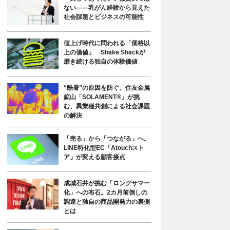
ない――乳がん経験から見えた
社会課題とビジネスの可能性
値上げ時代に問われる「価格以
上の価値」 Shake Shackが
磨き続ける独自の体験価値
“酷暑”の原因を防ぐ。住友金属
鉱山「SOLAMENT®」が挑
む、異業種共創による社会課題
の解決
「売る」から「つながる」へ。
LINE特化型EC「Atouchスト
ア」が変える顧客接点
成城石井が挑む「ロングサマー
化」への布石。2カ月前倒しの
調達と独自の商品開発力の裏側
とは