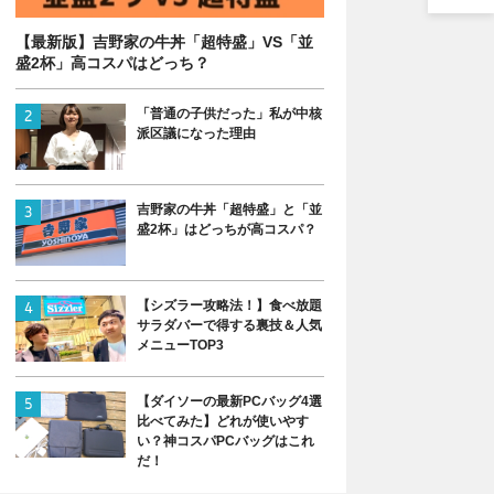
【最新版】吉野家の牛丼「超特盛」VS「並
盛2杯」高コスパはどっち？
「普通の子供だった」私が中核
派区議になった理由
吉野家の牛丼「超特盛」と「並
盛2杯」はどっちが高コスパ？
【シズラー攻略法！】食べ放題
サラダバーで得する裏技＆人気
メニューTOP3
【ダイソーの最新PCバッグ4選
比べてみた】どれが使いやす
い？神コスパPCバッグはこれ
だ！