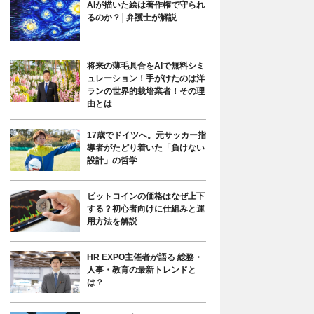
AIが描いた絵は著作権で守られ
るのか？│弁護士が解説
将来の薄毛具合をAIで無料シミ
ュレーション！手がけたのは洋
ランの世界的栽培業者！その理
由とは
17歳でドイツへ。元サッカー指
導者がたどり着いた「負けない
設計」の哲学
ビットコインの価格はなぜ上下
する？初心者向けに仕組みと運
用方法を解説
HR EXPO主催者が語る 総務・
人事・教育の最新トレンドと
は？