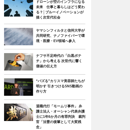
ドローンが空のインフラになる
未来 仕事と暮らしはどう変わ
る？│ブルーイノベーションが
描く次世代社会
ヤマシンフィルタと信州大学が
共同研究、ナノファイバーで環
境・医療・EV領域へ参入
ナフサ不足時代の「白黒ポテ
チ」から考える 次世代に響く
価値の伝え方
“バズる”カリスマ美容師たちが
明かす 引きつけるSNS動画の
作り方
退職代行「モームリ事件」 弁
護士法人・オーシャン代表弁護
士に1年6か月の有罪判決 裁判
官「法曹の後輩として大変残
念」