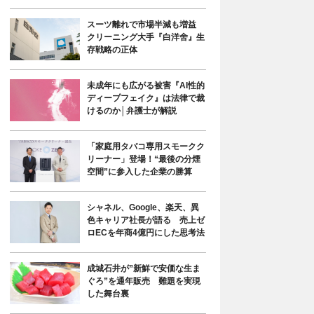
スーツ離れで市場半減も増益
クリーニング大手『白洋舍』生
存戦略の正体
未成年にも広がる被害『AI性的
ディープフェイク』は法律で裁
けるのか│弁護士が解説
「家庭用タバコ専用スモークク
リーナー」登場！“最後の分煙
空間”に参入した企業の勝算
シャネル、Google、楽天、異
色キャリア社長が語る 売上ゼ
ロECを年商4億円にした思考法
成城石井が”新鮮で安価な生ま
ぐろ”を通年販売 難題を実現
した舞台裏