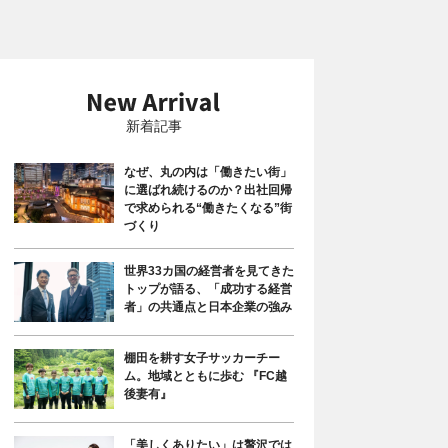
新着記事
なぜ、丸の内は「働きたい街」
に選ばれ続けるのか？出社回帰
で求められる“働きたくなる”街
づくり
世界33カ国の経営者を見てきた
トップが語る、「成功する経営
者」の共通点と日本企業の強み
棚田を耕す女子サッカーチー
ム。地域とともに歩む 『FC越
後妻有』
「美しくありたい」は贅沢では