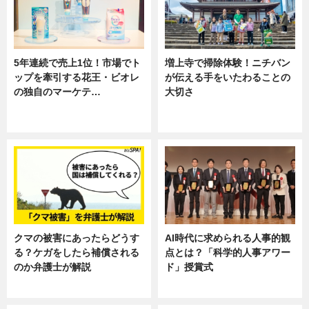
5年連続で売上1位！市場でト
増上寺で掃除体験！ニチバン
ップを牽引する花王・ビオレ
が伝える手をいたわることの
の独自のマーケテ…
大切さ
ニュース, 暮らし
ニュース, 企業インタビュー, 暮ら
し
クマの被害にあったらどうす
AI時代に求められる人事的観
る？ケガをしたら補償される
点とは？「科学的人事アワー
のか弁護士が解説
ド」授賞式
専門家インタビュー
ニュース