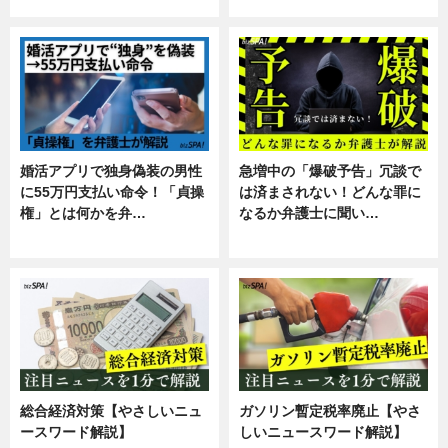
暮らし
スキル
婚活アプリで独身偽装の男性
急増中の「爆破予告」冗談で
に55万円支払い命令！「貞操
は済まされない！どんな罪に
権」とは何かを弁…
なるか弁護士に聞い…
専門家インタビュー
専門家インタビュー
総合経済対策【やさしいニュ
ガソリン暫定税率廃止【やさ
ースワード解説】
しいニュースワード解説】