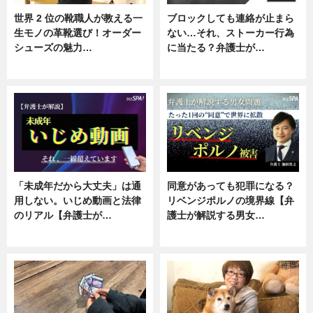
世界 2 位の靴職人が教える一
ブロックしても連絡が止まら
生モノの革靴選び！オーダー
ない…それ、ストーカー行為
シューズの魅力…
に当たる？弁護士が…
ニュース, 専門家インタビュー
ニュース, 専門家インタビュー
「未成年だから大丈夫」は通
同意があっても犯罪になる？
用しない。いじめ動画と法律
リベンジポルノの境界線【弁
のリアル【弁護士が…
護士が解説する男女…
ニュース, 専門家インタビュー
専門家インタビュー