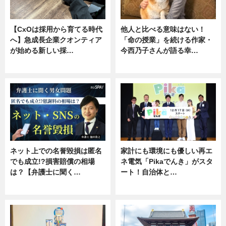
【CxOは採用から育てる時代
他人と比べる意味はない！
へ】急成長企業クオンティア
「命の授業」を続ける作家・
が始める新しい採…
今西乃子さんが語る幸…
ニュース
専門家インタビュー
ネット上での名誉毀損は匿名
家計にも環境にも優しい再エ
でも成立!?損害賠償の相場
ネ電気「Pikaでんき」がスタ
は？【弁護士に聞く…
ート！自治体と…
専門家インタビュー
ニュース