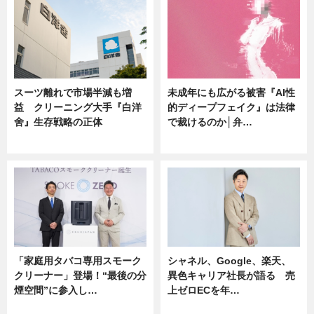
スーツ離れで市場半減も増
未成年にも広がる被害『AI性
益 クリーニング大手『白洋
的ディープフェイク』は法律
舍』生存戦略の正体
で裁けるのか│弁…
企業インタビュー
ニュース
「家庭用タバコ専用スモーク
シャネル、Google、楽天、
クリーナー」登場！“最後の分
異色キャリア社長が語る 売
煙空間”に参入し…
上ゼロECを年…
ニュース
ニュース