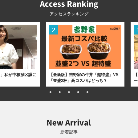
アクセスランキング
た」私が中核派区議に
【最新版】吉野家の牛丼「超特盛」VS
【
「並盛2杯」高コスパはどっち？
ー
新着記事