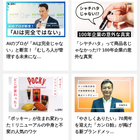
AIのプロが「AIは完全じゃな
「シヤチハタ」って商品名じ
い」と断言！「むしろ人が管
ゃなかった!? 100年企業の意
理する未来にな…
外な真実
企業インタビュー
企業インタビュー
「ポッキー」が生まれ変わっ
「やさしくありたい」70周年
た！リニューアルの中身と不
を迎えた「カンロ飴」が掲げ
変の人気のワケ
る新ブランドメッ…