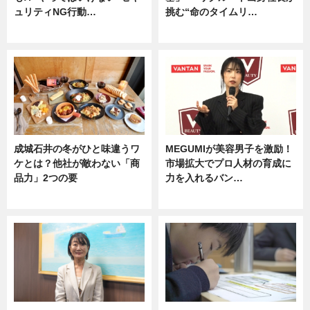
ュリティNG行動…
挑む“命のタイムリ…
専門家インタビュー
企業インタビュー
成城石井の冬がひと味違うワ
MEGUMIが美容男子を激励！
ケとは？他社が敵わない「商
市場拡大でプロ人材の育成に
品力」2つの要
力を入れるバン…
グルメ
企業インタビュー