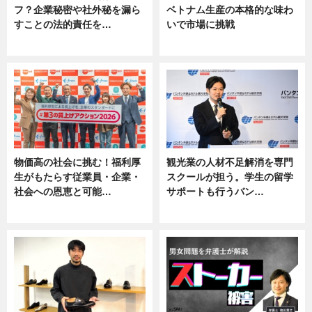
フ？企業秘密や社外秘を漏ら
ベトナム生産の本格的な味わ
すことの法的責任を…
いで市場に挑戦
ニュース, 専門家インタビュー
ニュース
物価高の社会に挑む！福利厚
観光業の人材不足解消を専門
生がもたらす従業員・企業・
スクールが担う。学生の留学
社会への恩恵と可能…
サポートも行うバン…
ニュース
ニュース, 企業インタビュー