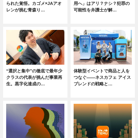
られた覚悟。カゴメ×JAアオ
用へ」はアリ？ナシ？犯罪の
レンが挑む青森り…
可能性を弁護士が解…
ニュース
ニュース, 専門家インタビュー
“選択と集中”の徹底で最年少
体験型イベントで商品と人を
クラスの代表が挑んだ事業再
つなぐ――ネスカフェ アイス
生。黒字化達成の…
ブレンドの戦略と…
ニュース
ニュース