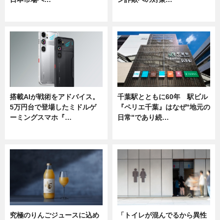
ニュース
ニュース
搭載AIが戦術をアドバイス。
千葉駅とともに60年 駅ビル
5万円台で登場したミドルゲ
『ペリエ千葉』はなぜ"地元の
ーミングスマホ『…
日常"であり続…
ニュース
ニュース
究極のりんごジュースに込め
「トイレが混んでるから異性