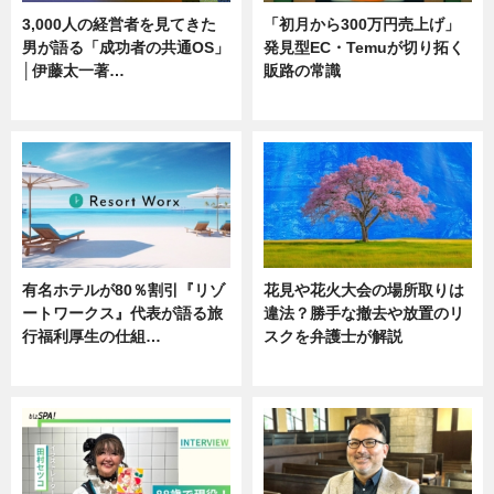
3,000人の経営者を見てきた
「初月から300万円売上げ」
男が語る「成功者の共通OS」
発見型EC・Temuが切り拓く
│伊藤太一著…
販路の常識
ニュース
ニュース
有名ホテルが80％割引『リゾ
花見や花火大会の場所取りは
ートワークス』代表が語る旅
違法？勝手な撤去や放置のリ
行福利厚生の仕組…
スクを弁護士が解説
ニュース
ニュース