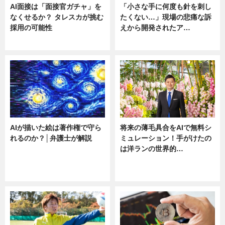
AI面接は「面接官ガチャ」を
「小さな手に何度も針を刺し
なくせるか？ タレスカが挑む
たくない…」現場の悲痛な訴
採用の可能性
えから開発されたア…
ニュース
ニュース
AIが描いた絵は著作権で守ら
将来の薄毛具合をAIで無料シ
れるのか？│弁護士が解説
ミュレーション！手がけたの
は洋ランの世界的…
ニュース
ニュース
sponsored by 河野メリクロン