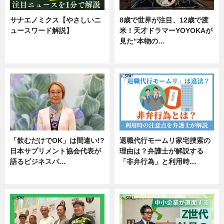
サナエノミクス【やさしいニ
8歳で世界が注目、12歳で渡
ュースワード解説】
米！天才ドラマーYOYOKAが
見た“本物の…
ニュース
エンタメ
「飲むだけでOK」は間違い!?
退職代行モームリ家宅捜索の
日本サプリメント協会代表が
理由は？弁護士が解説する
語るビジネスパ…
「非弁行為」と利用時…
ニュース
専門家インタビュー