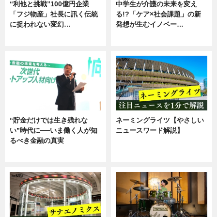
“利他と挑戦”100億円企業
中学生が介護の未来を変え
「フジ物産」社長に訊く伝統
る!?「ケア×社会課題」の新
に捉われない変幻…
発想が生むイノベー…
ニュース
ニュース
“貯金だけでは生き残れな
ネーミングライツ【やさしい
い”時代に──いま働く人が知
ニュースワード解説】
るべき金融の真実
ニュース
企業インタビュー