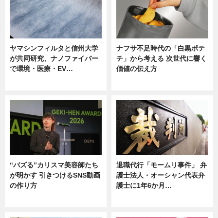
ヤマシンフィルタと信州大学
ナフサ不足時代の「白黒ポテ
が共同研究、ナノファイバー
チ」から考える 次世代に響く
で環境・医療・EV…
価値の伝え方
ニュース
ニュース
“バズる”カリスマ美容師たち
退職代行「モームリ事件」 弁
が明かす 引きつけるSNS動画
護士法人・オーシャン代表弁
の作り方
護士に1年6か月…
ニュース
ニュース