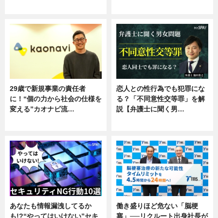
ニュース
ニュース
29歳で新規事業の責任者
恋人との性行為でも犯罪にな
に！“個の力から社会の仕様を
る？「不同意性交等罪」を解
変える”カオナビ流…
説【弁護士に聞く男…
企業インタビュー
専門家インタビュー
あなたも情報漏洩してるか
働き盛りほど危ない「脳梗
も!?“やってはいけない”セキ
塞」──リクルート出身社長が