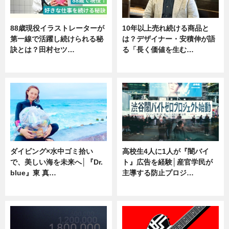
88歳現役イラストレーターが
10年以上売れ続ける商品と
第一線で活躍し続けられる秘
は？デザイナー・安積伸が語
訣とは？田村セツ…
る「長く価値を生む…
専門家インタビュー
ニュース
ダイビング×水中ゴミ拾い
高校生4人に1人が『闇バイ
で、美しい海を未来へ│『Dr.
ト』広告を経験│産官学民が
blue』東 真…
主導する防止プロジ…
ニュース
ニュース