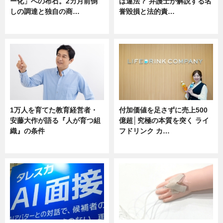
ー化」への布石。2カ月前倒
は違法？ 弁護士が解説する名
しの調達と独自の商…
誉毀損と法的責…
ニュース
ニュース
1万人を育てた教育経営者・
付加価値を足さずに売上500
安藤大作が語る『人が育つ組
億超│究極の本質を突く ライ
織』の条件
フドリンク カ…
ニュース
ニュース