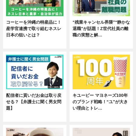
コーヒーを沖縄の特産品に！
“残業キャンセル界隈”“静かな
産学官連携で取り組むネスレ
退職”が話題！Z世代社員の離
日本の狙いとは？
職の実態と解…
企業インタビュー
企業インタビュー
配信者に貢いだお金は取り戻
キユーピー マヨネーズ100年
せる？【弁護士に聞く男女問
のブランド戦略！“ユ”が大き
題】
い理由とトレ…
専門家インタビュー
企業インタビュー