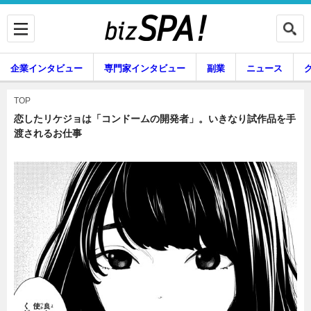
企業インタビュー
専門家インタビュー
副業
ニュース
暮らし
エンタメ
TOP
恋したリケジョは「コンドームの開発者」。いきなり試作品を手
渡されるお仕事
企業インタビュー
専門家インタビュー
副業
ニュース
グルメ
スキル