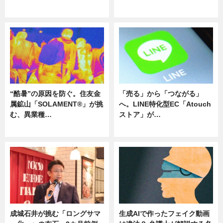
ニュース
ニュース
“酷暑”の原因を防ぐ。住友金
「売る」から「つながる」
属鉱山「SOLAMENT®」が挑
へ。LINE特化型EC「Atouch
む、異業種…
ストア」が…
ニュース
ニュース
成城石井が挑む「ロングサマ
生成AIで作ったフェイク動画