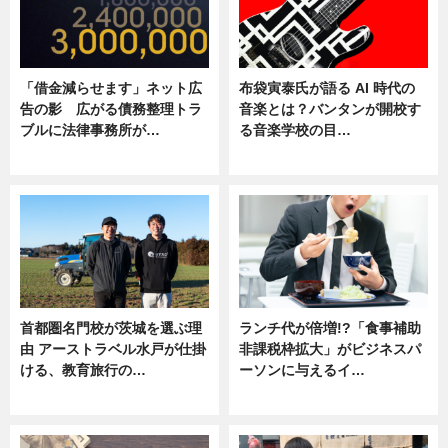
「借金減らせます」ネット広
布袋寅泰氏が語る AI 時代の
告の影 広がる債務整理トラ
音楽とは？バンタンが開校す
ブルに法律事務所が…
る音楽学校の目…
ニュース
ニュース
首都圏名門校が茨城を選ぶ理
ランチ代が倍増!?「食事補助
由 アーストラベル水戸が仕掛
非課税枠拡大」がビジネスパ
ける、教育旅行の…
ーソンに与えるイ…
ニュース
ニュース