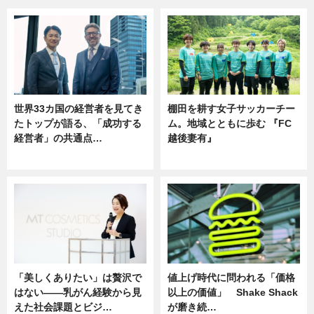
世界33カ国の経営者を見てき
棚田を耕す女子サッカーチー
たトップが語る、「成功する
ム。地域とともに歩む 『FC
経営者」の共通点…
越後妻有』
ニュース
ニュース
「美しくありたい」は贅沢で
値上げ時代に問われる「価格
はない――乳がん経験から見
以上の価値」 Shake Shack
えた社会課題とビジ…
が磨き続…