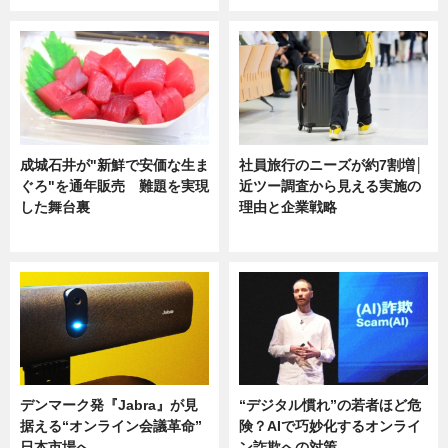
成城石井が"新鮮で安価な生ま
社員旅行のニーズが約7割増│
ぐろ"を通年販売 難題を実現
近ツー調査から見える実施の
した舞台裏
理由と企業戦略
ニュース
ニュース
デンマーク発『Jabra』が見
“デジタル慣れ”の若者ほど危
据える“オンライン会議革命”
険？AIで巧妙化するオンライ
日本市場へ…
ン詐欺への対策…