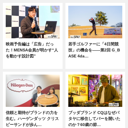
映画予告編は「広告」だっ
若手ゴルファーに「4日間競
た！MENSA会員が明かす“人
技」の機会を——第2回 G_B
を動かす設計図”
ASE 4da…
ニュース
ニュース
信頼と期待がブランドの力を
ブッダブランド CQはなぜパ
生む。ハーゲンダッツ クリス
タヤに移住してバーを開いた
ピーサンドが歩ん…
のか？60歳の節…