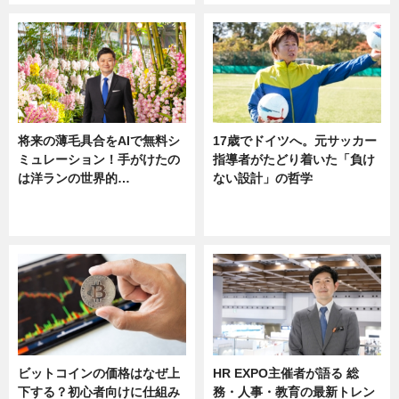
将来の薄毛具合をAIで無料シ
17歳でドイツへ。元サッカー
ミュレーション！手がけたの
指導者がたどり着いた「負け
は洋ランの世界的…
ない設計」の哲学
ニュース
ニュース
sponsored by 河野メリクロン
ビットコインの価格はなぜ上
HR EXPO主催者が語る 総
下する？初心者向けに仕組み
務・人事・教育の最新トレン