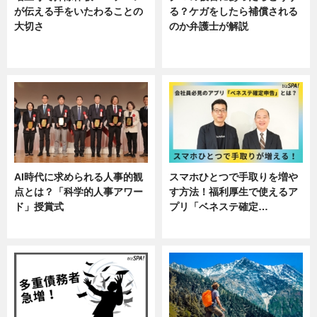
が伝える手をいたわることの
る？ケガをしたら補償される
大切さ
のか弁護士が解説
ニュース, 企業インタビュー, 暮ら
専門家インタビュー
し
AI時代に求められる人事的観
スマホひとつで手取りを増や
点とは？「科学的人事アワー
す方法！福利厚生で使えるア
ド」授賞式
プリ「ベネステ確定…
ニュース
企業インタビュー