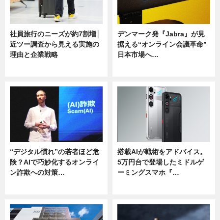
社員旅行のニーズが約7割増│
デンマーク発『Jabra』が見
近ツー調査から見える実施の
据える“オンライン会議革命”
理由と企業戦略
日本市場へ…
ニュース
ニュース
“デジタル慣れ”の若者ほど危
搭載AIが戦術をアドバイス。
険？AIで巧妙化するオンライ
5万円台で登場したミドルゲ
ン詐欺への対策…
ーミングスマホ『…
ニュース
ニュース