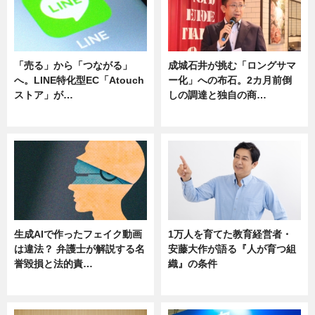
「売る」から「つながる」
成城石井が挑む「ロングサマ
へ。LINE特化型EC「Atouch
ー化」への布石。2カ月前倒
ストア」が…
しの調達と独自の商…
ニュース
ニュース
生成AIで作ったフェイク動画
1万人を育てた教育経営者・
は違法？ 弁護士が解説する名
安藤大作が語る『人が育つ組
誉毀損と法的責…
織』の条件
ニュース
ニュース