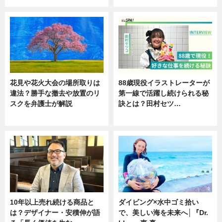
花見や花火大会の場所取りは
88歳現役イラストレーターが
違法？勝手な撤去や放置のリ
第一線で活躍し続けられる秘
スクを弁護士が解説
訣とは？田村セツ…
ニュース
専門家インタビュー
10年以上売れ続ける商品と
ダイビング×水中ゴミ拾い
は？デザイナー・安積伸が語
で、美しい海を未来へ│『Dr.