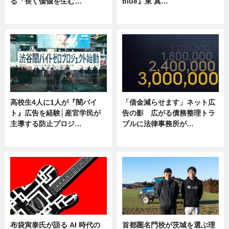
る「長く価値を生む…
blue』東 真…
ニュース
ニュース
高校生4人に1人が『闇バイ
「借金減らせます」ネット広
ト』広告を経験│産官学民が
告の影 広がる債務整理トラ
主導する防止プロジ…
ブルに法律事務所が…
ニュース
ニュース
布袋寅泰氏が語る AI 時代の
首都圏名門校が茨城を選ぶ理