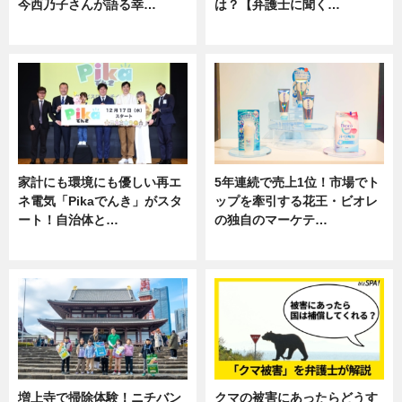
今西乃子さんが語る幸…
は？【弁護士に聞く…
専門家インタビュー
専門家インタビュー
家計にも環境にも優しい再エ
5年連続で売上1位！市場でト
ネ電気「Pikaでんき」がスタ
ップを牽引する花王・ビオレ
ート！自治体と…
の独自のマーケテ…
ニュース
ニュース, 暮らし
増上寺で掃除体験！ニチバン
クマの被害にあったらどうす