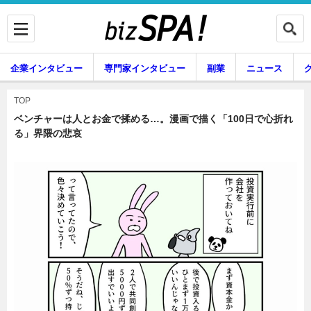
企業インタビュー
専門家インタビュー
副業
ニュース
暮らし
エンタメ
TOP
ベンチャーは人とお金で揉める…。漫画で描く「100日で心折れ
る」界隈の悲哀
企業インタビュー
専門家インタビュー
副業
ニュース
グルメ
スキル