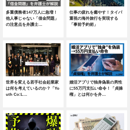
多重債務者147万人に急増！
仕事の疲れを癒やす！タイパ
他人事じゃない「借金問題」
重視の海外旅行を実現する
の注意点を弁護士…
「事前予約術」
専門家インタビュー
暮らし
世界を変える若手社会起業家
婚活アプリで独身偽装の男性
は何を考えているのか？「Yo
に55万円支払い命令！「貞操
uth Co:L…
権」とは何かを弁…
スキル
専門家インタビュー