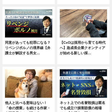
ニュース, 専門家インタビュー
ニュース, 専門家インタビュー
同意があっても犯罪になる？
【CxOは採用から育てる時代
リベンジポルノの境界線【弁
へ】急成長企業クオンティア
護士が解説する男女…
が始める新しい採…
専門家インタビュー
ニュース
他人と比べる意味はない！
ネット上での名誉毀損は匿名
「命の授業」を続ける作家・
でも成立!?損害賠償の相場