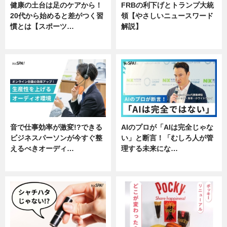
健康の土台は足のケアから！
FRBの利下げとトランプ大統
20代から始めると差がつく習
領【やさしいニュースワード
慣とは【スポーツ…
解説】
専門家インタビュー
ニュース
音で仕事効率が激変!?できる
AIのプロが「AIは完全じゃな
ビジネスパーソンが今すぐ整
い」と断言！「むしろ人が管
えるべきオーディ…
理する未来にな…
企業インタビュー
企業インタビュー