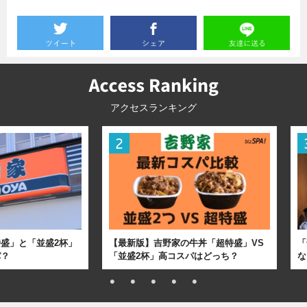
アクセスランキング
盛」と「並盛2杯」
【最新版】吉野家の牛丼「超特盛」VS
「
パ？
「並盛2杯」高コスパはどっち？
な