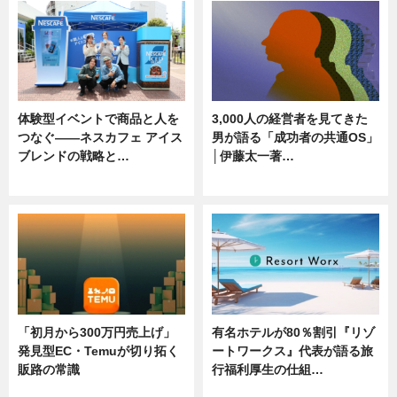
体験型イベントで商品と人を
3,000人の経営者を見てきた
つなぐ――ネスカフェ アイス
男が語る「成功者の共通OS」
ブレンドの戦略と…
│伊藤太一著…
ニュース
ニュース
「初月から300万円売上げ」
有名ホテルが80％割引『リゾ
発見型EC・Temuが切り拓く
ートワークス』代表が語る旅
販路の常識
行福利厚生の仕組…
ニュース
ニュース