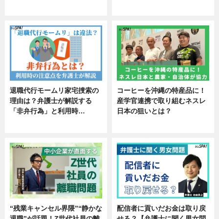
エンタメ
ニュース
退職代行モームリ家宅捜索の
コーヒーを沖縄の特産品に！
理由は？弁護士が解説する
産学官連携で取り組むネスレ
「非弁行為」と利用時…
日本の狙いとは？
専門家インタビュー
企業インタビュー
“残業キャンセル界隈”“静かな
配信者に貢いだお金は取り戻
退職”が話題！Z世代社員の離
せる？【弁護士に聞く男女問