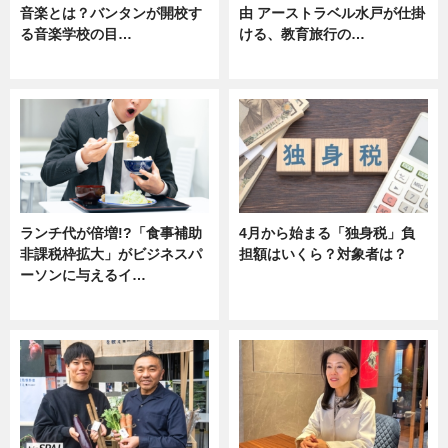
音楽とは？バンタンが開校す
由 アーストラベル水戸が仕掛
る音楽学校の目…
ける、教育旅行の…
ニュース
ニュース
ランチ代が倍増!?「食事補助
4月から始まる「独身税」負
非課税枠拡大」がビジネスパ
担額はいくら？対象者は？
ーソンに与えるイ…
ニュース
ニュース