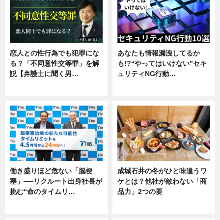
恋人との性行為でも犯罪にな
あなたも情報漏洩してるか
る？「不同意性交等罪」を解
も!?“やってはいけない”セキ
説【弁護士に聞く男…
ュリティNG行動…
専門家インタビュー
専門家インタビュー
働き盛りほど危ない「脳梗
成城石井の冬がひと味違うワ
塞」──リクルート出身社長が
ケとは？他社が敵わない「商
挑む“命のタイムリ…
品力」2つの要
企業インタビュー
グルメ