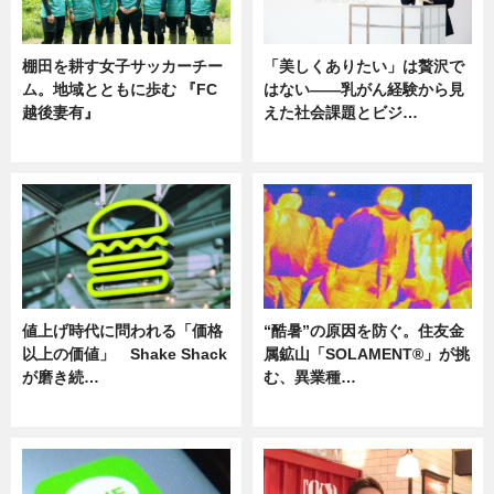
棚田を耕す女子サッカーチー
「美しくありたい」は贅沢で
ム。地域とともに歩む 『FC
はない――乳がん経験から見
越後妻有』
えた社会課題とビジ…
ニュース
ニュース
値上げ時代に問われる「価格
“酷暑”の原因を防ぐ。住友金
以上の価値」 Shake Shack
属鉱山「SOLAMENT®」が挑
が磨き続…
む、異業種…
ニュース
ニュース