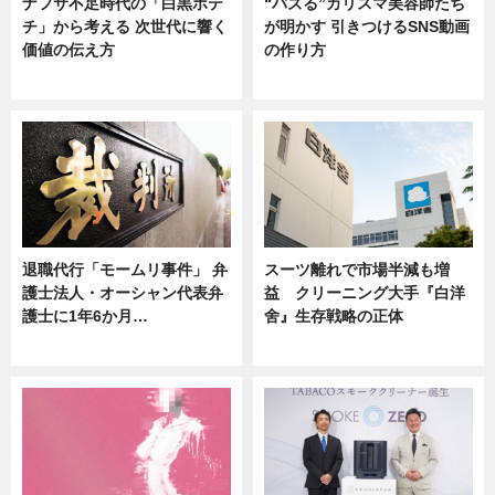
ナフサ不足時代の「白黒ポテ
“バズる”カリスマ美容師たち
チ」から考える 次世代に響く
が明かす 引きつけるSNS動画
価値の伝え方
の作り方
ニュース
ニュース
退職代行「モームリ事件」 弁
スーツ離れで市場半減も増
護士法人・オーシャン代表弁
益 クリーニング大手『白洋
護士に1年6か月…
舍』生存戦略の正体
ニュース
企業インタビュー