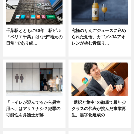
千葉駅とともに60年 駅ビル
究極のりんごジュースに込め
『ペリエ千葉』はなぜ"地元の
られた覚悟。カゴメ×JAアオ
日常"であり続…
レンが挑む青森り…
ニュース
ニュース
「トイレが混んでるから異性
“選択と集中”の徹底で最年少
用へ」はアリ？ナシ？犯罪の
クラスの代表が挑んだ事業再
可能性を弁護士が解…
生。黒字化達成の…
ニュース, 専門家インタビュー
ニュース