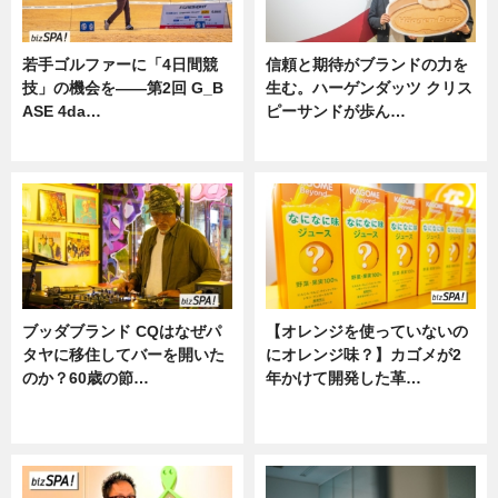
若手ゴルファーに「4日間競
信頼と期待がブランドの力を
技」の機会を——第2回 G_B
生む。ハーゲンダッツ クリス
ASE 4da…
ピーサンドが歩ん…
ニュース
ニュース
ブッダブランド CQはなぜパ
【オレンジを使っていないの
タヤに移住してバーを開いた
にオレンジ味？】カゴメが2
のか？60歳の節…
年かけて開発した革…
ニュース
グルメ, ニュース, 企業インタビュ
ー