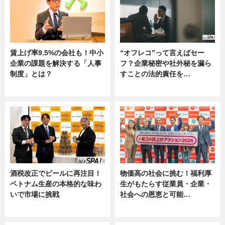
賃上げ率9.5%の会社も！中小
“オフレコ”って言えばセー
企業の課題を解決する「人事
フ？企業秘密や社外秘を漏ら
制度」とは？
すことの法的責任を…
ニュース
ニュース, 専門家インタビュー
酒税改正でビールに再注目！
物価高の社会に挑む！福利厚
ベトナム生産の本格的な味わ
生がもたらす従業員・企業・
いで市場に挑戦
社会への恩恵と可能…
ニュース
ニュース