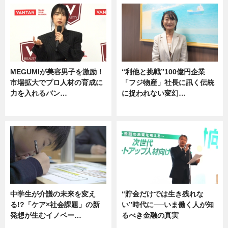
MEGUMIが美容男子を激励！
“利他と挑戦”100億円企業
市場拡大でプロ人材の育成に
「フジ物産」社長に訊く伝統
力を入れるバン…
に捉われない変幻…
企業インタビュー
ニュース
中学生が介護の未来を変え
“貯金だけでは生き残れな
る!?「ケア×社会課題」の新
い”時代に──いま働く人が知
発想が生むイノベー…
るべき金融の真実