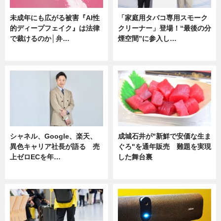
未成年にも広がる被害『AI性
「家庭用タバコ専用スモーク
的ディープフェイク』は法律
クリーナー」登場！“最後の分
で裁けるのか│弁…
煙空間”に参入し…
ニュース
ニュース
シャネル、Google、楽天、
成城石井が"新鮮で安価な生ま
異色キャリア社長が語る 売
ぐろ"を通年販売 難題を実現
上ゼロECを年…
した舞台裏
ニュース
ニュース