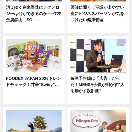
消えゆく在来野菜にテクノロ
医師に聞く！不調が出やすい
ジーは何ができるのか──住友
春にビジネスパーソンが気を
金属鉱山「SOL…
つけたい健康管理
ニュース
ニュース
FOODEX JAPAN 2026トレン
映画予告編は「広告」だっ
ドチェック！甘辛“Swicy”…
た！MENSA会員が明かす“人
を動かす設計図”
ニュース
ニュース