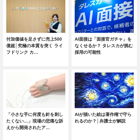
付加価値を足さずに売上500
AI面接は「面接官ガチャ」を
億超│究極の本質を突く ライ
なくせるか？ タレスカが挑む
フドリンク カ…
採用の可能性
ニュース
ニュース
「小さな手に何度も針を刺し
AIが描いた絵は著作権で守ら
たくない…」現場の悲痛な訴
れるのか？│弁護士が解説
えから開発されたア…
ニュース
ニュース