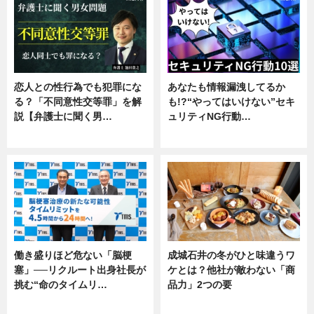
恋人との性行為でも犯罪にな
あなたも情報漏洩してるか
る？「不同意性交等罪」を解
も!?“やってはいけない”セキ
説【弁護士に聞く男…
ュリティNG行動…
専門家インタビュー
専門家インタビュー
働き盛りほど危ない「脳梗
成城石井の冬がひと味違うワ
塞」──リクルート出身社長が
ケとは？他社が敵わない「商
挑む“命のタイムリ…
品力」2つの要
企業インタビュー
グルメ