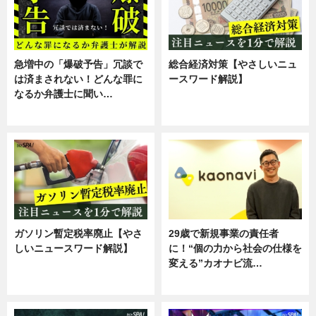
急増中の「爆破予告」冗談で
総合経済対策【やさしいニュ
は済まされない！どんな罪に
ースワード解説】
なるか弁護士に聞い…
ニュース
専門家インタビュー
ガソリン暫定税率廃止【やさ
29歳で新規事業の責任者
しいニュースワード解説】
に！“個の力から社会の仕様を
変える”カオナビ流…
ニュース
企業インタビュー