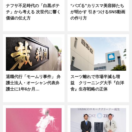
ナフサ不足時代の「白黒ポテ
“バズる”カリスマ美容師たち
チ」から考える 次世代に響く
が明かす 引きつけるSNS動画
価値の伝え方
の作り方
ニュース
ニュース
退職代行「モームリ事件」 弁
スーツ離れで市場半減も増
護士法人・オーシャン代表弁
益 クリーニング大手『白洋
護士に1年6か月…
舍』生存戦略の正体
ニュース
企業インタビュー