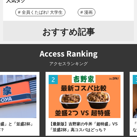
人気タグ
# 全員くたばれ! 大学生
# 漫画
おすすめ記事
アクセスランキング
盛」と「並盛2杯」
【最新版】吉野家の牛丼「超特盛」VS
「
パ？
「並盛2杯」高コスパはどっち？
な