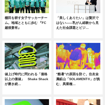
棚田を耕す女子サッカーチー
「美しくありたい」は贅沢で
ム。地域とともに歩む 『FC
はない――乳がん経験から見
越後妻有』
えた社会課題とビジ…
ニュース
ニュース
値上げ時代に問われる「価格
“酷暑”の原因を防ぐ。住友金
以上の価値」 Shake Shack
属鉱山「SOLAMENT®」が挑
が磨き続…
む、異業種…
ニュース
ニュース