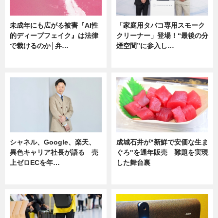
未成年にも広がる被害『AI性
「家庭用タバコ専用スモーク
的ディープフェイク』は法律
クリーナー」登場！“最後の分
で裁けるのか│弁…
煙空間”に参入し…
ニュース
ニュース
シャネル、Google、楽天、
成城石井が"新鮮で安価な生ま
異色キャリア社長が語る 売
ぐろ"を通年販売 難題を実現
上ゼロECを年…
した舞台裏
ニュース
ニュース