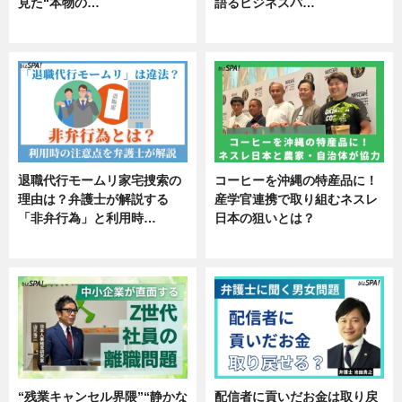
見た“本物の…
語るビジネスパ…
エンタメ
ニュース
退職代行モームリ家宅捜索の
コーヒーを沖縄の特産品に！
理由は？弁護士が解説する
産学官連携で取り組むネスレ
「非弁行為」と利用時…
日本の狙いとは？
専門家インタビュー
企業インタビュー
“残業キャンセル界隈”“静かな
配信者に貢いだお金は取り戻