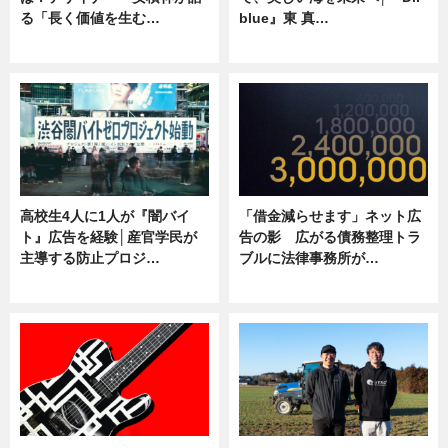
る「長く価値を生む…
blue』東 真…
ニュース
ニュース
高校生4人に1人が『闇バイ
「借金減らせます」ネット広
ト』広告を経験│産官学民が
告の影 広がる債務整理トラ
主導する防止プロジ…
ブルに法律事務所が…
ニュース
ニュース