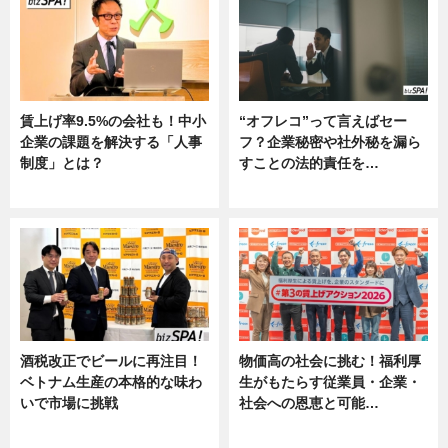
賃上げ率9.5%の会社も！中小
“オフレコ”って言えばセー
企業の課題を解決する「人事
フ？企業秘密や社外秘を漏ら
制度」とは？
すことの法的責任を…
ニュース
ニュース, 専門家インタビュー
酒税改正でビールに再注目！
物価高の社会に挑む！福利厚
ベトナム生産の本格的な味わ
生がもたらす従業員・企業・
いで市場に挑戦
社会への恩恵と可能…
ニュース
ニュース