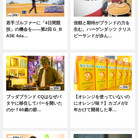
若手ゴルファーに「4日間競
信頼と期待がブランドの力を
技」の機会を——第2回 G_B
生む。ハーゲンダッツ クリス
ASE 4da…
ピーサンドが歩ん…
ニュース
ニュース
ブッダブランド CQはなぜパ
【オレンジを使っていないの
タヤに移住してバーを開いた
にオレンジ味？】カゴメが2
のか？60歳の節…
年かけて開発した革…
ニュース
グルメ, ニュース, 企業インタビュ
ー