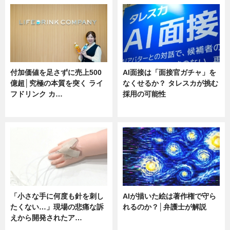
付加価値を足さずに売上500
AI面接は「面接官ガチャ」を
億超│究極の本質を突く ライ
なくせるか？ タレスカが挑む
フドリンク カ…
採用の可能性
ニュース
ニュース
「小さな手に何度も針を刺し
AIが描いた絵は著作権で守ら
たくない…」現場の悲痛な訴
れるのか？│弁護士が解説
えから開発されたア…
ニュース