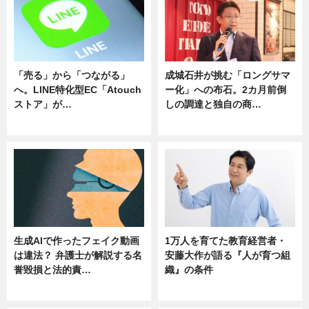
「売る」から「つながる」
成城石井が挑む「ロングサマ
へ。LINE特化型EC「Atouch
ー化」への布石。2カ月前倒
ストア」が…
しの調達と独自の商…
ニュース
ニュース
生成AIで作ったフェイク動画
1万人を育てた教育経営者・
は違法？ 弁護士が解説する名
安藤大作が語る『人が育つ組
誉毀損と法的責…
織』の条件
ニュース
ニュース