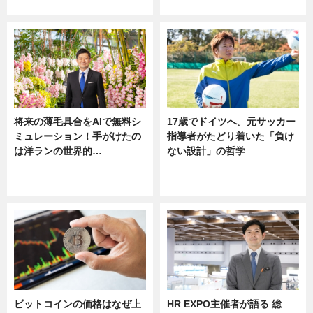
ニュース
将来の薄毛具合をAIで無料シ
17歳でドイツへ。元サッカー
ミュレーション！手がけたの
指導者がたどり着いた「負け
は洋ランの世界的…
ない設計」の哲学
ニュース
ニュース
sponsored by 河野メリクロン
ビットコインの価格はなぜ上
HR EXPO主催者が語る 総