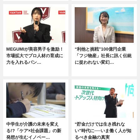
MEGUMIが美容男子を激励！
“利他と挑戦”100億円企業
市場拡大でプロ人材の育成に
「フジ物産」社長に訊く伝統
力を入れるバン…
に捉われない変幻…
企業インタビュー
ニュース
中学生が介護の未来を変え
“貯金だけでは生き残れな
る!?「ケア×社会課題」の新
い”時代に──いま働く人が知
発想が生むイノベー…
るべき金融の真実