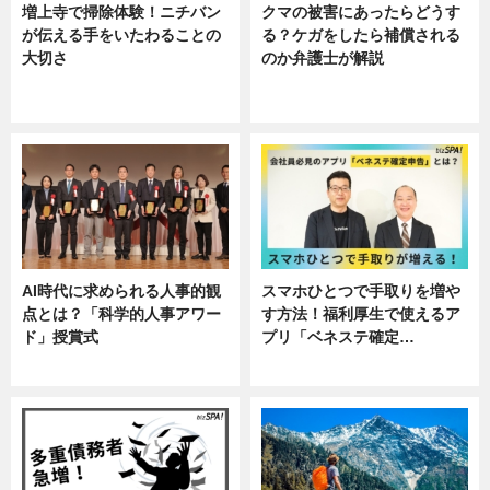
増上寺で掃除体験！ニチバン
クマの被害にあったらどうす
が伝える手をいたわることの
る？ケガをしたら補償される
大切さ
のか弁護士が解説
ニュース, 企業インタビュー, 暮ら
専門家インタビュー
し
AI時代に求められる人事的観
スマホひとつで手取りを増や
点とは？「科学的人事アワー
す方法！福利厚生で使えるア
ド」授賞式
プリ「ベネステ確定…
ニュース
企業インタビュー