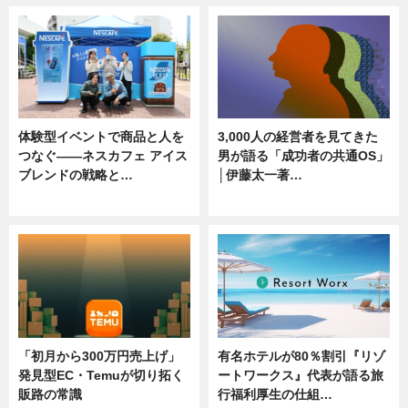
体験型イベントで商品と人を
3,000人の経営者を見てきた
つなぐ――ネスカフェ アイス
男が語る「成功者の共通OS」
ブレンドの戦略と…
│伊藤太一著…
ニュース
ニュース
「初月から300万円売上げ」
有名ホテルが80％割引『リゾ
発見型EC・Temuが切り拓く
ートワークス』代表が語る旅
販路の常識
行福利厚生の仕組…