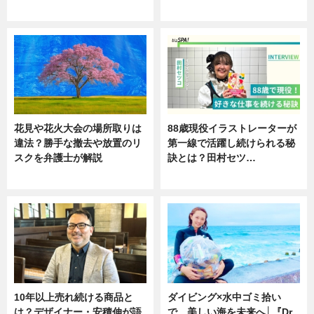
ニュース
ニュース
花見や花火大会の場所取りは
88歳現役イラストレーターが
違法？勝手な撤去や放置のリ
第一線で活躍し続けられる秘
スクを弁護士が解説
訣とは？田村セツ…
ニュース
専門家インタビュー
10年以上売れ続ける商品と
ダイビング×水中ゴミ拾い
は？デザイナー・安積伸が語
で、美しい海を未来へ│『Dr.