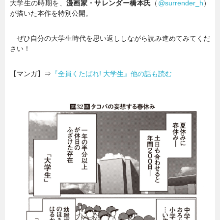
大学生の時期を、
漫画家・サレンダー橋本氏
（
@surrender_h
）
が描いた本作を特別公開。
暮らし
エンタメ
ぜひ自分の大学生時代を思い返ししながら読み進めてみてくだ
さい！
連載一覧
【マンガ】⇒
『全員くたばれ! 大学生』他の話も読む