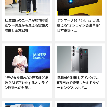
社員旅行のニーズが約7割増│
デンマーク発『Jabra』が見
近ツー調査から見える実施の
据える“オンライン会議革命”
理由と企業戦略
日本市場へ…
ニュース
ニュース
“デジタル慣れ”の若者ほど危
搭載AIが戦術をアドバイス。
険？AIで巧妙化するオンライ
5万円台で登場したミドルゲ
ン詐欺への対策…
ーミングスマホ『…
ニュース
ニュース