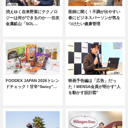
消えゆく在来野菜にテクノロ
医師に聞く！不調が出やすい
ジーは何ができるのか──住友
春にビジネスパーソンが気を
金属鉱山「SOL…
つけたい健康管理
ニュース
ニュース
FOODEX JAPAN 2026トレン
映画予告編は「広告」だっ
ドチェック！甘辛“Swicy”…
た！MENSA会員が明かす“人
を動かす設計図”
ニュース
ニュース