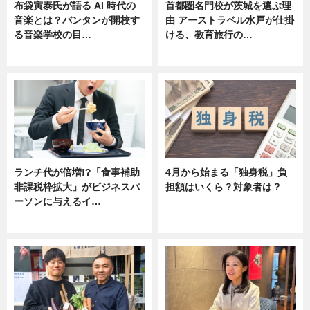
布袋寅泰氏が語る AI 時代の
首都圏名門校が茨城を選ぶ理
音楽とは？バンタンが開校す
由 アーストラベル水戸が仕掛
る音楽学校の目…
ける、教育旅行の…
ニュース
ニュース
ランチ代が倍増!?「食事補助
4月から始まる「独身税」負
非課税枠拡大」がビジネスパ
担額はいくら？対象者は？
ーソンに与えるイ…
ニュース
ニュース