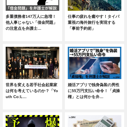
多重債務者147万人に急増！
仕事の疲れを癒やす！タイパ
他人事じゃない「借金問題」
重視の海外旅行を実現する
の注意点を弁護士…
「事前予約術」
専門家インタビュー
暮らし
世界を変える若手社会起業家
婚活アプリで独身偽装の男性
は何を考えているのか？「Yo
に55万円支払い命令！「貞操
uth Co:L…
権」とは何かを弁…
スキル
専門家インタビュー