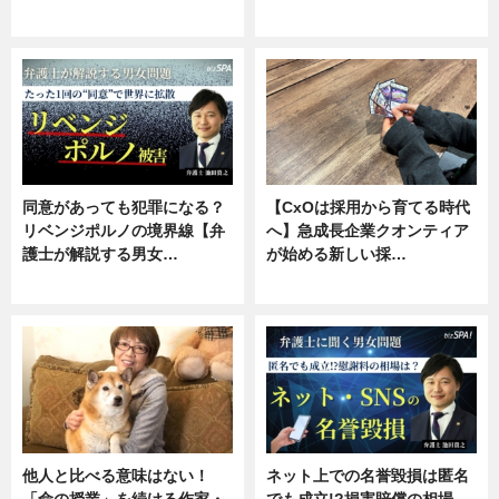
ニュース, 専門家インタビュー
ニュース, 専門家インタビュー
同意があっても犯罪になる？
【CxOは採用から育てる時代
リベンジポルノの境界線【弁
へ】急成長企業クオンティア
護士が解説する男女…
が始める新しい採…
専門家インタビュー
ニュース
他人と比べる意味はない！
ネット上での名誉毀損は匿名
「命の授業」を続ける作家・
でも成立!?損害賠償の相場