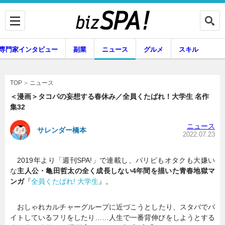
専門家インタビュー
副業
ニュース
グルメ
スキル
ニュース
TOP
＜漫画＞タコパの妄想する春休み／全員くたばれ！大学生 名作
集32
企業インタビュー
専門家インタビュー
ニュース
サレンダー橋本
2022.07.23
2019年より「週刊SPA!」で連載し、パリピもオタクも大嫌い
副業
ニュース
な
主人公・亀田哲太の全く成長しない4年間を描いた青春地獄マ
ンガ
『
全員くたばれ! 大学生
』。
グルメ
スキル
おしゃれカルチャーグループに近づこうとしたり、スタバでバ
イトしているフリをしたり……人生で一番背伸びをしようとする