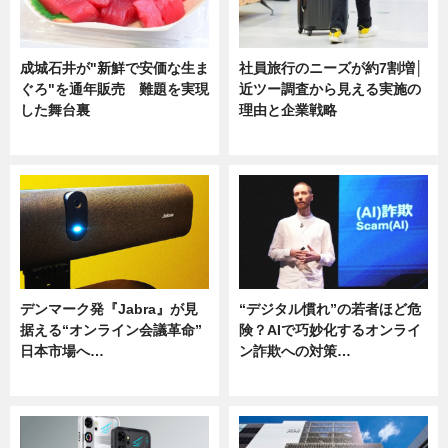
成城石井が"新鮮で安価な生ま
社員旅行のニーズが約7割増│
ぐろ"を通年販売 難題を実現
近ツー調査から見える実施の
した舞台裏
理由と企業戦略
ニュース
ニュース
デンマーク発『Jabra』が見
“デジタル慣れ”の若者ほど危
据える“オンライン会議革命”
険？AIで巧妙化するオンライ
日本市場へ…
ン詐欺への対策…
ニュース
ニュース