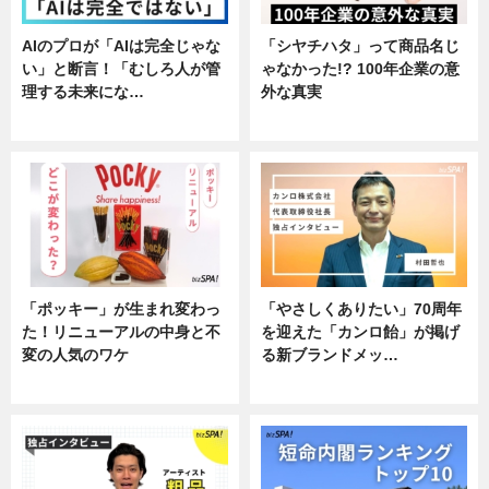
AIのプロが「AIは完全じゃな
「シヤチハタ」って商品名じ
い」と断言！「むしろ人が管
ゃなかった!? 100年企業の意
理する未来にな…
外な真実
企業インタビュー
企業インタビュー
「ポッキー」が生まれ変わっ
「やさしくありたい」70周年
た！リニューアルの中身と不
を迎えた「カンロ飴」が掲げ
変の人気のワケ
る新ブランドメッ…
グルメ
企業インタビュー