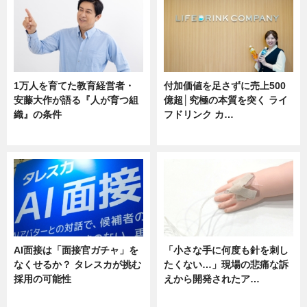
1万人を育てた教育経営者・
付加価値を足さずに売上500
安藤大作が語る『人が育つ組
億超│究極の本質を突く ライ
織』の条件
フドリンク カ…
ニュース
ニュース
AI面接は「面接官ガチャ」を
「小さな手に何度も針を刺し
なくせるか？ タレスカが挑む
たくない…」現場の悲痛な訴
採用の可能性
えから開発されたア…
ニュース
ニュース