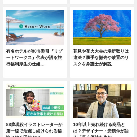
有名ホテルが80％割引『リゾ
花見や花火大会の場所取りは
ートワークス』代表が語る旅
違法？勝手な撤去や放置のリ
行福利厚生の仕組…
スクを弁護士が解説
ニュース
ニュース
88歳現役イラストレーターが
10年以上売れ続ける商品と
第一線で活躍し続けられる秘
は？デザイナー・安積伸が語