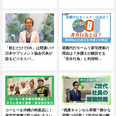
エンタメ
「飲むだけでOK」は間違い!?
退職代行モームリ家宅捜索の
日本サプリメント協会代表が
理由は？弁護士が解説する
語るビジネスパ…
「非弁行為」と利用時…
ニュース
専門家インタビュー
コーヒーを沖縄の特産品に！
“残業キャンセル界隈”“静かな
産学官連携で取り組むネスレ
退職”が話題！Z世代社員の離