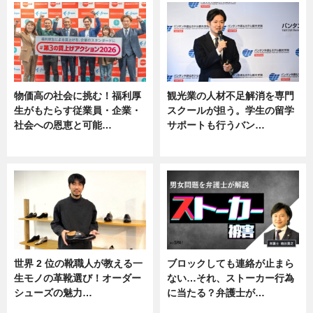
物価高の社会に挑む！福利厚
観光業の人材不足解消を専門
生がもたらす従業員・企業・
スクールが担う。学生の留学
社会への恩恵と可能…
サポートも行うバン…
ニュース
ニュース, 企業インタビュー
世界 2 位の靴職人が教える一
ブロックしても連絡が止まら
生モノの革靴選び！オーダー
ない…それ、ストーカー行為
シューズの魅力…
に当たる？弁護士が…