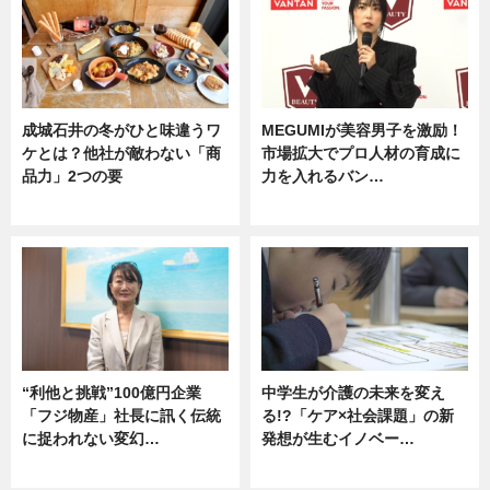
成城石井の冬がひと味違うワ
MEGUMIが美容男子を激励！
ケとは？他社が敵わない「商
市場拡大でプロ人材の育成に
品力」2つの要
力を入れるバン…
グルメ
企業インタビュー
“利他と挑戦”100億円企業
中学生が介護の未来を変え
「フジ物産」社長に訊く伝統
る!?「ケア×社会課題」の新
に捉われない変幻…
発想が生むイノベー…
ニュース
ニュース