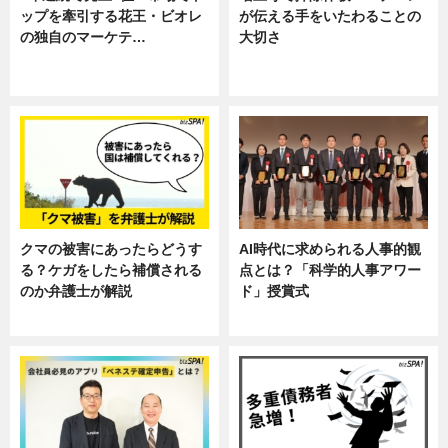
ップを牽引する花王・ビオレ
が伝える手をいたわることの
の独自のマーケテ…
大切さ
ニュース, 暮らし
ニュース, 企業インタビュー, 暮ら
し
クマの被害にあったらどうす
AI時代に求められる人事的観
る？ケガをしたら補償される
点とは？「科学的人事アワー
のか弁護士が解説
ド」授賞式
専門家インタビュー
ニュース