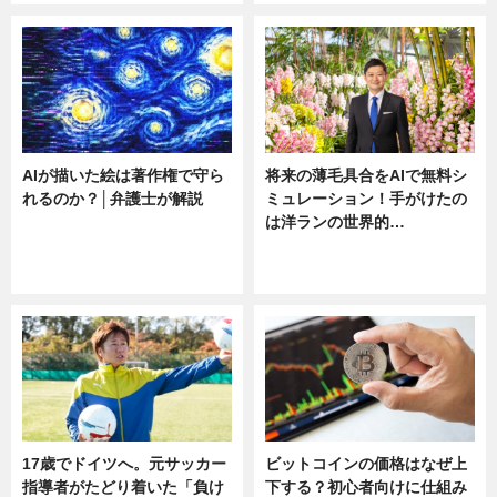
AIが描いた絵は著作権で守ら
将来の薄毛具合をAIで無料シ
れるのか？│弁護士が解説
ミュレーション！手がけたの
は洋ランの世界的…
ニュース
ニュース
sponsored by 河野メリクロン
17歳でドイツへ。元サッカー
ビットコインの価格はなぜ上
指導者がたどり着いた「負け
下する？初心者向けに仕組み