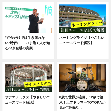
“貯金だけでは生き残れな
ネーミングライツ【やさしい
い”時代に──いま働く人が知
ニュースワード解説】
るべき金融の真実
ニュース
企業インタビュー
サナエノミクス【やさしいニ
8歳で世界が注目、12歳で渡
ュースワード解説】
米！天才ドラマーYOYOKAが
見た“本物の…
ニュース