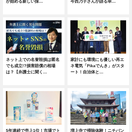
が始める新しい採…
今西乃子さんが語る幸…
ニュース
専門家インタビュー
ネット上での名誉毀損は匿名
家計にも環境にも優しい再エ
でも成立!?損害賠償の相場
ネ電気「Pikaでんき」がスタ
は？【弁護士に聞く…
ート！自治体と…
専門家インタビュー
ニュース
5年連続で売上1位！市場でト
増上寺で掃除体験！ニチバン