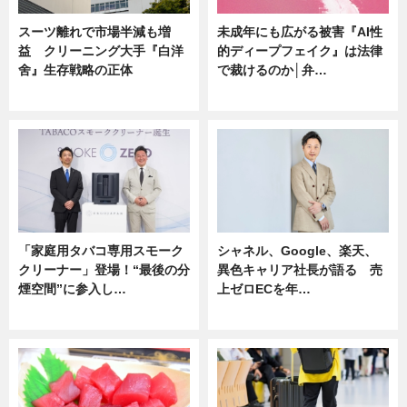
スーツ離れで市場半減も増
未成年にも広がる被害『AI性
益 クリーニング大手『白洋
的ディープフェイク』は法律
舍』生存戦略の正体
で裁けるのか│弁…
企業インタビュー
ニュース
「家庭用タバコ専用スモーク
シャネル、Google、楽天、
クリーナー」登場！“最後の分
異色キャリア社長が語る 売
煙空間”に参入し…
上ゼロECを年…
ニュース
ニュース