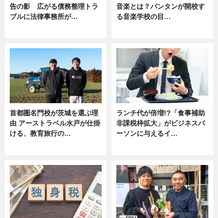
告の影 広がる債務整理トラ
音楽とは？バンタンが開校す
ブルに法律事務所が…
る音楽学校の目…
ニュース
ニュース
首都圏名門校が茨城を選ぶ理
ランチ代が倍増!?「食事補助
由 アーストラベル水戸が仕掛
非課税枠拡大」がビジネスパ
ける、教育旅行の…
ーソンに与えるイ…
ニュース
ニュース