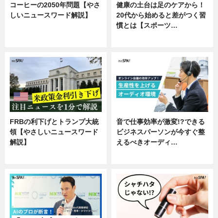
コーヒーの2050年問題【やさ
健康の土台は足のケアから！
しいニュースワード解説】
20代から始めると差がつく習
慣とは【スポーツ…
ニュース
専門家インタビュー
FRBの利下げとトランプ大統
音で仕事効率が激変!?できる
領【やさしいニュースワード
ビジネスパーソンが今すぐ整
解説】
えるべきオーディ…
ニュース
企業インタビュー