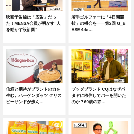
映画予告編は「広告」だっ
若手ゴルファーに「4日間競
た！MENSA会員が明かす“人
技」の機会を——第2回 G_B
を動かす設計図”
ASE 4da…
ニュース
ニュース
信頼と期待がブランドの力を
ブッダブランド CQはなぜパ
生む。ハーゲンダッツ クリス
タヤに移住してバーを開いた
ピーサンドが歩ん…
のか？60歳の節…
ニュース
ニュース