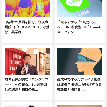
“酷暑”の原因を防ぐ。住友金
「売る」から「つながる」
属鉱山「SOLAMENT®」が挑
へ。LINE特化型EC「Atouch
む、異業種…
ストア」が…
ニュース
ニュース
成城石井が挑む「ロングサマ
生成AIで作ったフェイク動画
ー化」への布石。2カ月前倒
は違法？ 弁護士が解説する名
しの調達と独自の商…
誉毀損と法的責…
ニュース
ニュース