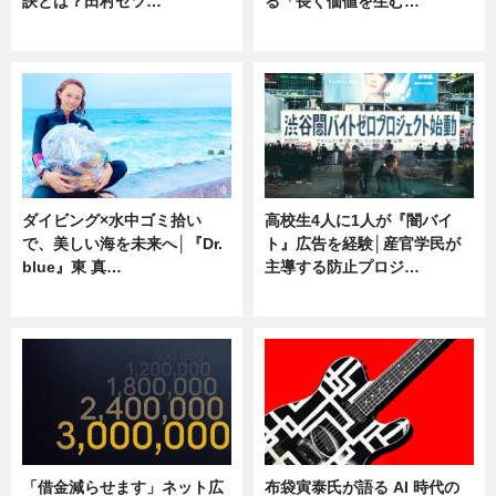
訣とは？田村セツ…
る「長く価値を生む…
専門家インタビュー
ニュース
ダイビング×水中ゴミ拾い
高校生4人に1人が『闇バイ
で、美しい海を未来へ│『Dr.
ト』広告を経験│産官学民が
blue』東 真…
主導する防止プロジ…
ニュース
ニュース
「借金減らせます」ネット広
布袋寅泰氏が語る AI 時代の