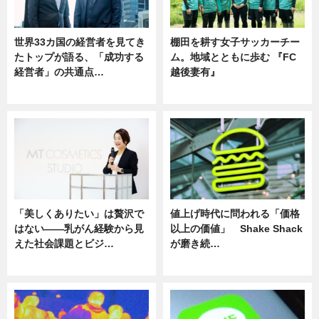
世界33カ国の経営者を見てき
棚田を耕す女子サッカーチー
たトップが語る、「成功する
ム。地域とともに歩む 『FC
経営者」の共通点…
越後妻有』
ニュース
ニュース
「美しくありたい」は贅沢で
値上げ時代に問われる「価格
はない――乳がん経験から見
以上の価値」 Shake Shack
えた社会課題とビジ…
が磨き続…
ニュース
ニュース