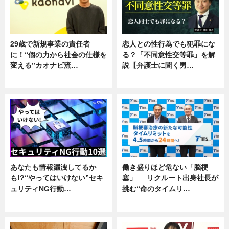
29歳で新規事業の責任者
恋人との性行為でも犯罪にな
に！“個の力から社会の仕様を
る？「不同意性交等罪」を解
変える”カオナビ流…
説【弁護士に聞く男…
企業インタビュー
専門家インタビュー
あなたも情報漏洩してるか
働き盛りほど危ない「脳梗
も!?“やってはいけない”セキ
塞」──リクルート出身社長が
ュリティNG行動…
挑む“命のタイムリ…
専門家インタビュー
企業インタビュー