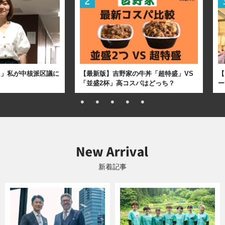
た」私が中核派区議に
【最新版】吉野家の牛丼「超特盛」VS
【
「並盛2杯」高コスパはどっち？
ー
新着記事