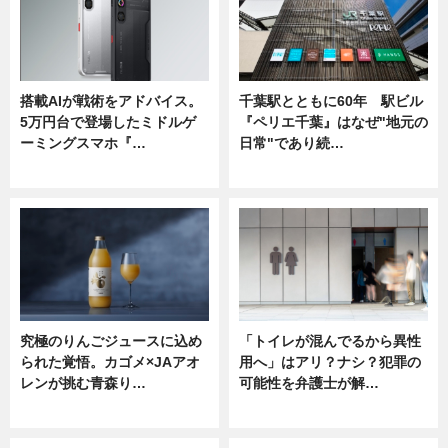
搭載AIが戦術をアドバイス。
千葉駅とともに60年 駅ビル
5万円台で登場したミドルゲ
『ペリエ千葉』はなぜ"地元の
ーミングスマホ『…
日常"であり続…
ニュース
ニュース
究極のりんごジュースに込め
「トイレが混んでるから異性
られた覚悟。カゴメ×JAアオ
用へ」はアリ？ナシ？犯罪の
レンが挑む青森り…
可能性を弁護士が解…
ニュース
ニュース, 専門家インタビュー