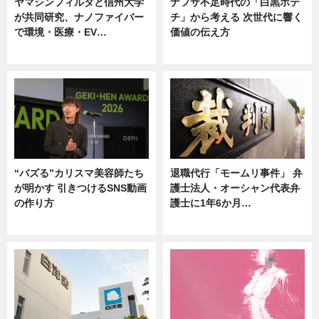
ヤマシンフィルタと信州大学
ナフサ不足時代の「白黒ポテ
が共同研究、ナノファイバー
チ」から考える 次世代に響く
で環境・医療・EV…
価値の伝え方
ニュース
ニュース
“バズる”カリスマ美容師たち
退職代行「モームリ事件」 弁
が明かす 引きつけるSNS動画
護士法人・オーシャン代表弁
の作り方
護士に1年6か月…
ニュース
ニュース