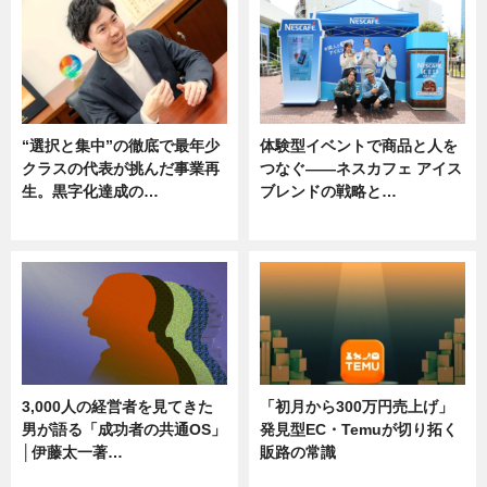
“選択と集中”の徹底で最年少
体験型イベントで商品と人を
クラスの代表が挑んだ事業再
つなぐ――ネスカフェ アイス
生。黒字化達成の…
ブレンドの戦略と…
ニュース
ニュース
3,000人の経営者を見てきた
「初月から300万円売上げ」
男が語る「成功者の共通OS」
発見型EC・Temuが切り拓く
│伊藤太一著…
販路の常識
ニュース
ニュース