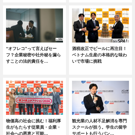
“オフレコ”って言えばセー
酒税改正でビールに再注目！
フ？企業秘密や社外秘を漏ら
ベトナム生産の本格的な味わ
すことの法的責任を…
いで市場に挑戦
ニュース, 専門家インタビュー
ニュース
物価高の社会に挑む！福利厚
観光業の人材不足解消を専門
生がもたらす従業員・企業・
スクールが担う。学生の留学
社会への恩恵と可能…
サポートも行うバン…