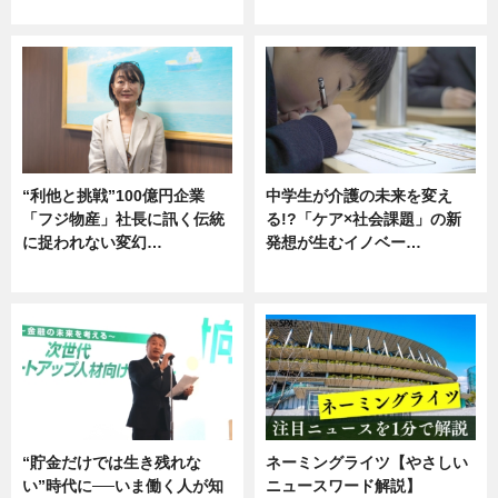
グルメ
企業インタビュー
“利他と挑戦”100億円企業
中学生が介護の未来を変え
「フジ物産」社長に訊く伝統
る!?「ケア×社会課題」の新
に捉われない変幻…
発想が生むイノベー…
ニュース
ニュース
“貯金だけでは生き残れな
ネーミングライツ【やさしい
い”時代に──いま働く人が知
ニュースワード解説】