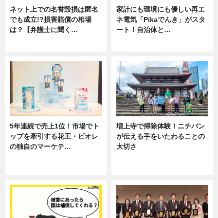
ネット上での名誉毀損は匿名
家計にも環境にも優しい再エ
でも成立!?損害賠償の相場
ネ電気「Pikaでんき」がスタ
は？【弁護士に聞く…
ート！自治体と…
専門家インタビュー
ニュース
5年連続で売上1位！市場でト
増上寺で掃除体験！ニチバン
ップを牽引する花王・ビオレ
が伝える手をいたわることの
の独自のマーケテ…
大切さ
ニュース, 暮らし
ニュース, 企業インタビュー, 暮ら
し