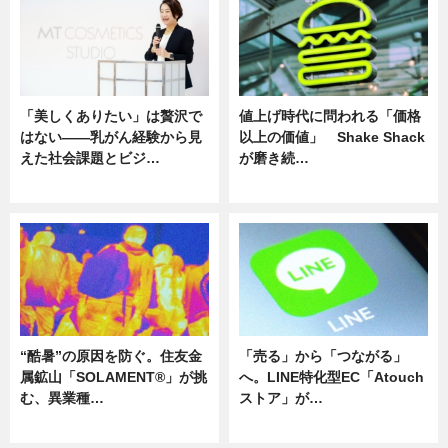
「美しくありたい」は贅沢で
値上げ時代に問われる「価格
はない――乳がん経験から見
以上の価値」 Shake Shack
えた社会課題とビジ…
が磨き続…
ニュース
ニュース
“酷暑”の原因を防ぐ。住友金
「売る」から「つながる」
属鉱山「SOLAMENT®」が挑
へ。LINE特化型EC「Atouch
む、異業種…
ストア」が…
ニュース
ニュース