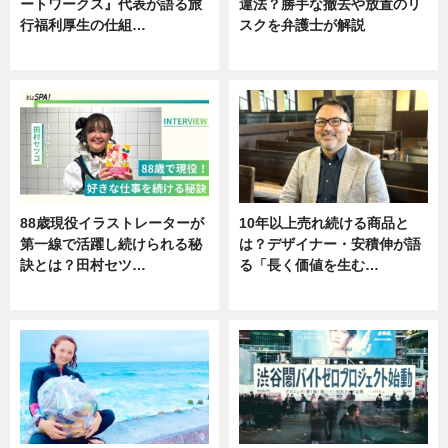
ートワークス』代表が語る旅
違法？勝手な撤去や放置のリ
行福利厚生の仕組…
スクを弁護士が解説
ニュース
ニュース
88歳現役イラストレーターが
10年以上売れ続ける商品と
第一線で活躍し続けられる秘
は？デザイナー・安積伸が語
訣とは？田村セツ…
る「長く価値を生む…
専門家インタビュー
ニュース