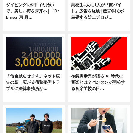
ダイビング×水中ゴミ拾い
高校生4人に1人が『闇バイ
で、美しい海を未来へ│『Dr.
ト』広告を経験│産官学民が
blue』東 真…
主導する防止プロジ…
ニュース
ニュース
「借金減らせます」ネット広
布袋寅泰氏が語る AI 時代の
告の影 広がる債務整理トラ
音楽とは？バンタンが開校す
ブルに法律事務所が…
る音楽学校の目…
ニュース
ニュース