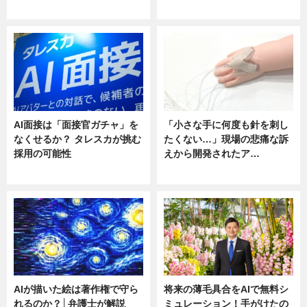
ニュース
ニュース
AI面接は「面接官ガチャ」を
「小さな手に何度も針を刺し
なくせるか？ タレスカが挑む
たくない…」現場の悲痛な訴
採用の可能性
えから開発されたア…
ニュース
ニュース
AIが描いた絵は著作権で守ら
将来の薄毛具合をAIで無料シ
れるのか？│弁護士が解説
ミュレーション！手がけたの