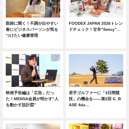
医師に聞く！不調が出やすい
FOODEX JAPAN 2026トレン
春にビジネスパーソンが気を
ドチェック！甘辛“Swicy”…
つけたい健康管理
ニュース
ニュース
映画予告編は「広告」だっ
若手ゴルファーに「4日間競
た！MENSA会員が明かす“人
技」の機会を——第2回 G_B
を動かす設計図”
ASE 4da…
ニュース
ニュース