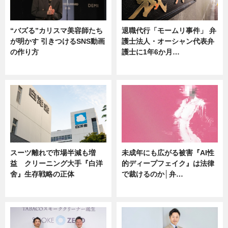
“バズる”カリスマ美容師たち
退職代行「モームリ事件」 弁
が明かす 引きつけるSNS動画
護士法人・オーシャン代表弁
の作り方
護士に1年6か月…
ニュース
ニュース
スーツ離れで市場半減も増
未成年にも広がる被害『AI性
益 クリーニング大手『白洋
的ディープフェイク』は法律
舍』生存戦略の正体
で裁けるのか│弁…
企業インタビュー
ニュース