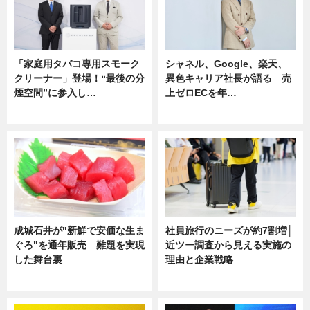
「家庭用タバコ専用スモーク
シャネル、Google、楽天、
クリーナー」登場！“最後の分
異色キャリア社長が語る 売
煙空間”に参入し…
上ゼロECを年…
ニュース
ニュース
成城石井が"新鮮で安価な生ま
社員旅行のニーズが約7割増│
ぐろ"を通年販売 難題を実現
近ツー調査から見える実施の
した舞台裏
理由と企業戦略
ニュース
ニュース