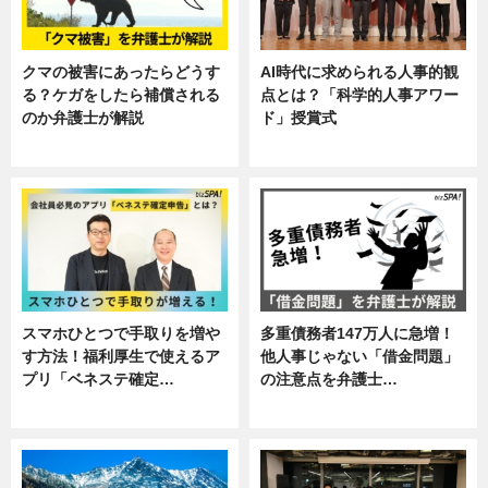
クマの被害にあったらどうす
AI時代に求められる人事的観
る？ケガをしたら補償される
点とは？「科学的人事アワー
のか弁護士が解説
ド」授賞式
専門家インタビュー
ニュース
スマホひとつで手取りを増や
多重債務者147万人に急増！
す方法！福利厚生で使えるア
他人事じゃない「借金問題」
プリ「ベネステ確定…
の注意点を弁護士…
企業インタビュー
専門家インタビュー