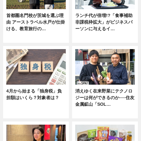
首都圏名門校が茨城を選ぶ理
ランチ代が倍増!?「食事補助
由 アーストラベル水戸が仕掛
非課税枠拡大」がビジネスパ
ける、教育旅行の…
ーソンに与えるイ…
ニュース
ニュース
4月から始まる「独身税」負
消えゆく在来野菜にテクノロ
担額はいくら？対象者は？
ジーは何ができるのか──住友
金属鉱山「SOL…
ニュース
ニュース