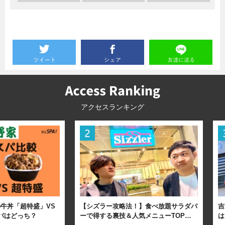
アクセスランキング
牛丼「超特盛」VS
【シズラー攻略法！】食べ放題サラダバ
吉
パはどっち？
ーで得する裏技＆人気メニューTOP…
は