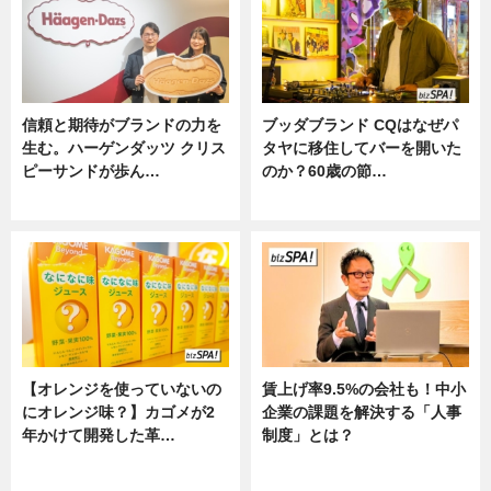
信頼と期待がブランドの力を
ブッダブランド CQはなぜパ
生む。ハーゲンダッツ クリス
タヤに移住してバーを開いた
ピーサンドが歩ん…
のか？60歳の節…
ニュース
ニュース
【オレンジを使っていないの
賃上げ率9.5%の会社も！中小
にオレンジ味？】カゴメが2
企業の課題を解決する「人事
年かけて開発した革…
制度」とは？
グルメ, ニュース, 企業インタビュ
ニュース
ー