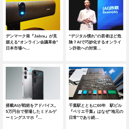
デンマーク発『Jabra』が見
“デジタル慣れ”の若者ほど危
据える“オンライン会議革命”
険？AIで巧妙化するオンライ
日本市場へ…
ン詐欺への対策…
ニュース
ニュース
搭載AIが戦術をアドバイス。
千葉駅とともに60年 駅ビル
5万円台で登場したミドルゲ
『ペリエ千葉』はなぜ"地元の
ーミングスマホ『…
日常"であり続…
ニュース
ニュース