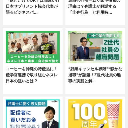
「飲むだけでOK」は間違い!?
退職代行モームリ家宅捜索の
日本サプリメント協会代表が
理由は？弁護士が解説する
語るビジネスパ…
「非弁行為」と利用時…
ニュース
専門家インタビュー
コーヒーを沖縄の特産品に！
“残業キャンセル界隈”“静かな
産学官連携で取り組むネスレ
退職”が話題！Z世代社員の離
日本の狙いとは？
職の実態と解…
企業インタビュー
企業インタビュー