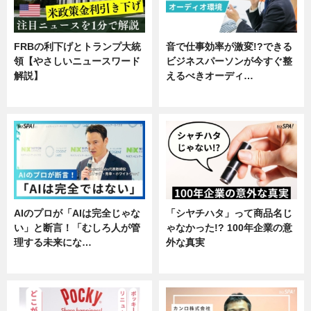
FRBの利下げとトランプ大統
音で仕事効率が激変!?できる
領【やさしいニュースワード
ビジネスパーソンが今すぐ整
解説】
えるべきオーディ…
ニュース
企業インタビュー
AIのプロが「AIは完全じゃな
「シヤチハタ」って商品名じ
い」と断言！「むしろ人が管
ゃなかった!? 100年企業の意
理する未来にな…
外な真実
企業インタビュー
企業インタビュー