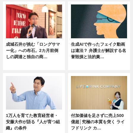
成城石井が挑む「ロングサマ
生成AIで作ったフェイク動画
ー化」への布石。2カ月前倒
は違法？ 弁護士が解説する名
しの調達と独自の商…
誉毀損と法的責…
ニュース
ニュース
1万人を育てた教育経営者・
付加価値を足さずに売上500
安藤大作が語る『人が育つ組
億超│究極の本質を突く ライ
織』の条件
フドリンク カ…