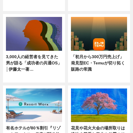
ニュース
ニュース
3,000人の経営者を見てきた
「初月から300万円売上げ」
男が語る「成功者の共通OS」
発見型EC・Temuが切り拓く
│伊藤太一著…
販路の常識
ニュース
ニュース
有名ホテルが80％割引『リゾ
花見や花火大会の場所取りは