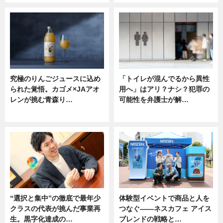
究極のりんごジュースに込め
「トイレが混んでるから異性
られた覚悟。カゴメ×JAアオ
用へ」はアリ？ナシ？犯罪の
レンが挑む青森り…
可能性を弁護士が解…
ニュース
ニュース, 専門家インタビュー
“選択と集中”の徹底で最年少
体験型イベントで商品と人を
クラスの代表が挑んだ事業再
つなぐ――ネスカフェ アイス
生。黒字化達成の…
ブレンドの戦略と…