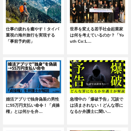
仕事の疲れを癒やす！タイパ
世界を変える若手社会起業家
重視の海外旅行を実現する
は何を考えているのか？「Yo
「事前予約術」
uth Co:L…
暮らし
スキル
婚活アプリで独身偽装の男性
急増中の「爆破予告」冗談で
に55万円支払い命令！「貞操
は済まされない！どんな罪に
権」とは何かを弁…
なるか弁護士に聞い…
専門家インタビュー
専門家インタビュー