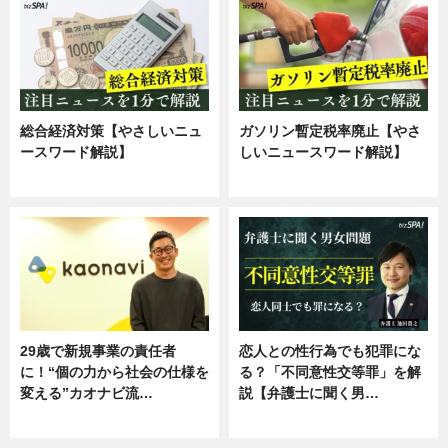
総合経済対策【やさしいニュ
ガソリン暫定税率廃止【やさ
ースワード解説】
しいニュースワード解説】
ニュース
ニュース
29歳で新規事業の責任者
恋人との性行為でも犯罪にな
に！“個の力から社会の仕様を
る？「不同意性交等罪」を解
変える”カオナビ流…
説【弁護士に聞く男…
企業インタビュー
専門家インタビュー