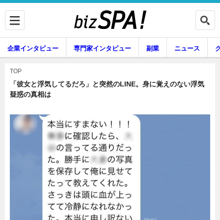
企業インタビュー
専門家インタビュー
副業
ニュース
暮らし
エンタメ
TOP
「彼女と浮気してるだろ」と突然のLINE。身に覚えのない浮気
疑惑の真相は
企業インタビュー
専門家インタビュー
副業
ニュース
グルメ
スキル