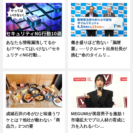
あなたも情報漏洩してるか
働き盛りほど危ない「脳梗
も!?“やってはいけない”セキ
塞」──リクルート出身社長が
ュリティNG行動…
挑む“命のタイムリ…
専門家インタビュー
企業インタビュー
成城石井の冬がひと味違うワ
MEGUMIが美容男子を激励！
ケとは？他社が敵わない「商
市場拡大でプロ人材の育成に
品力」2つの要
力を入れるバン…