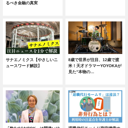
るべき金融の真実
ニュース
企業インタビュー
サナエノミクス【やさしいニ
8歳で世界が注目、12歳で渡
ュースワード解説】
米！天才ドラマーYOYOKAが
見た“本物の…
ニュース
エンタメ