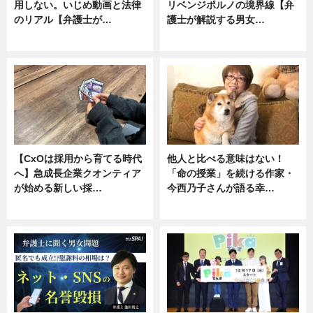
用しない。いじめ動画と法律
リベンジポルノの境界線【弁
のリアル【弁護士が…
護士が解説する男女…
ニュース, 専門家インタビュー
専門家インタビュー
【CxOは採用から育てる時代
他人と比べる意味はない！
へ】急成長企業クオンティア
「命の授業」を続ける作家・
が始める新しい採…
今西乃子さんが語る幸…
ニュース
専門家インタビュー