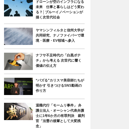
ドローンが空のインフラになる
未来 仕事と暮らしはどう変わ
る？│ブルーイノベーションが
描く次世代社会
ヤマシンフィルタと信州大学が
共同研究、ナノファイバーで環
境・医療・EV領域へ参入
ナフサ不足時代の「白黒ポテ
チ」から考える 次世代に響く
価値の伝え方
“バズる”カリスマ美容師たちが
明かす 引きつけるSNS動画の
作り方
退職代行「モームリ事件」 弁
護士法人・オーシャン代表弁護
士に1年6か月の有罪判決 裁判
官「法曹の後輩として大変残
念」