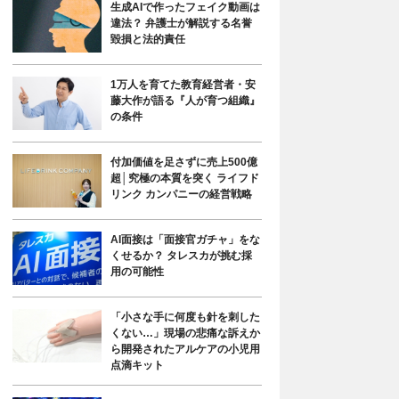
生成AIで作ったフェイク動画は
違法？ 弁護士が解説する名誉
毀損と法的責任
1万人を育てた教育経営者・安
藤大作が語る『人が育つ組織』
の条件
付加価値を足さずに売上500億
超│究極の本質を突く ライフド
リンク カンパニーの経営戦略
AI面接は「面接官ガチャ」をな
くせるか？ タレスカが挑む採
用の可能性
「小さな手に何度も針を刺した
くない…」現場の悲痛な訴えか
ら開発されたアルケアの小児用
点滴キット