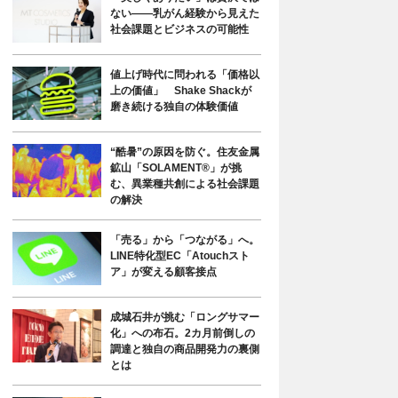
ない――乳がん経験から見えた
社会課題とビジネスの可能性
値上げ時代に問われる「価格以
上の価値」 Shake Shackが
磨き続ける独自の体験価値
“酷暑”の原因を防ぐ。住友金属
鉱山「SOLAMENT®」が挑
む、異業種共創による社会課題
の解決
「売る」から「つながる」へ。
LINE特化型EC「Atouchスト
ア」が変える顧客接点
成城石井が挑む「ロングサマー
化」への布石。2カ月前倒しの
調達と独自の商品開発力の裏側
とは