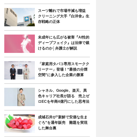
スーツ離れで市場半減も増益
クリーニング大手『白洋舍』生
存戦略の正体
未成年にも広がる被害『AI性的
ディープフェイク』は法律で裁
けるのか│弁護士が解説
「家庭用タバコ専用スモークク
リーナー」登場！“最後の分煙
空間”に参入した企業の勝算
シャネル、Google、楽天、異
色キャリア社長が語る 売上ゼ
ロECを年商4億円にした思考法
成城石井が”新鮮で安価な生ま
ぐろ”を通年販売 難題を実現
した舞台裏