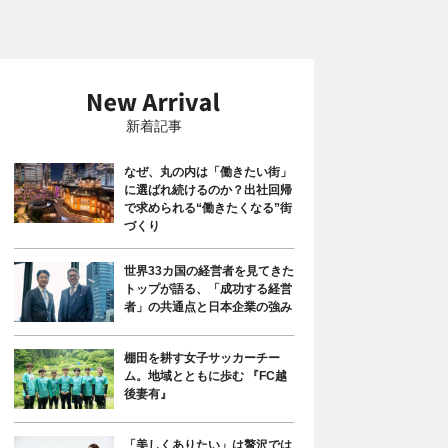
新着記事
なぜ、丸の内は「働きたい街」
に選ばれ続けるのか？出社回帰
で求められる“働きたくなる”街
づくり
世界33カ国の経営者を見てきた
トップが語る、「成功する経営
者」の共通点と日本企業の強み
棚田を耕す女子サッカーチー
ム。地域とともに歩む 『FC越
後妻有』
「美しくありたい」は贅沢では