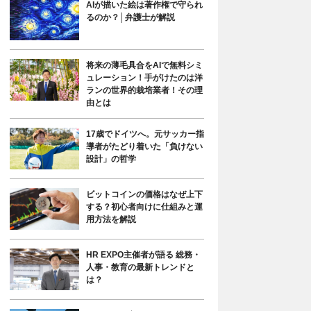
AIが描いた絵は著作権で守られ
るのか？│弁護士が解説
将来の薄毛具合をAIで無料シミ
ュレーション！手がけたのは洋
ランの世界的栽培業者！その理
由とは
17歳でドイツへ。元サッカー指
導者がたどり着いた「負けない
設計」の哲学
ビットコインの価格はなぜ上下
する？初心者向けに仕組みと運
用方法を解説
HR EXPO主催者が語る 総務・
人事・教育の最新トレンドと
は？