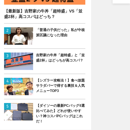
【最新版】吉野家の牛丼「超特盛」VS「並
盛2杯」高コスパはどっち？
「普通の子供だった」私が中核
派区議になった理由
吉野家の牛丼「超特盛」と「並
盛2杯」はどっちが高コスパ？
【シズラー攻略法！】食べ放題
サラダバーで得する裏技＆人気
メニューTOP3
【ダイソーの最新PCバッグ4選
比べてみた】どれが使いやす
い？神コスパPCバッグはこれ
だ！