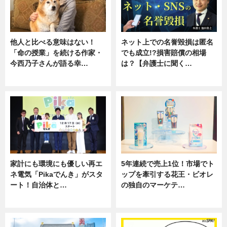
他人と比べる意味はない！
ネット上での名誉毀損は匿名
「命の授業」を続ける作家・
でも成立!?損害賠償の相場
今西乃子さんが語る幸…
は？【弁護士に聞く…
専門家インタビュー
専門家インタビュー
家計にも環境にも優しい再エ
5年連続で売上1位！市場でト
ネ電気「Pikaでんき」がスタ
ップを牽引する花王・ビオレ
ート！自治体と…
の独自のマーケテ…
ニュース
ニュース, 暮らし