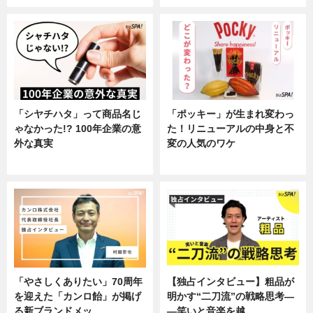
「シヤチハタ」って商品名じ
「ポッキー」が生まれ変わっ
ゃなかった!? 100年企業の意
た！リニューアルの中身と不
外な真実
変の人気のワケ
企業インタビュー
グルメ
「やさしくありたい」70周年
【独占インタビュー】粗品が
を迎えた「カンロ飴」が掲げ
明かす“二刀流”の戦略思考―
る新ブランドメッ…
―笑いと音楽を越…