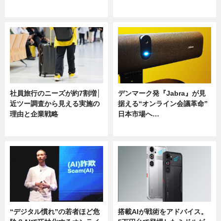
ニュース
ニュース
社員旅行のニーズが約7割増│
デンマーク発『Jabra』が見
近ツー調査から見える実施の
据える“オンライン会議革命”
理由と企業戦略
日本市場へ…
ニュース
ニュース
“デジタル慣れ”の若者ほど危
搭載AIが戦術をアドバイス。