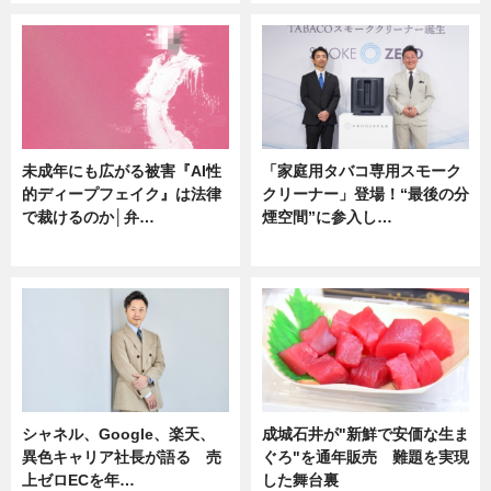
未成年にも広がる被害『AI性
「家庭用タバコ専用スモーク
的ディープフェイク』は法律
クリーナー」登場！“最後の分
で裁けるのか│弁…
煙空間”に参入し…
ニュース
ニュース
シャネル、Google、楽天、
成城石井が"新鮮で安価な生ま
異色キャリア社長が語る 売
ぐろ"を通年販売 難題を実現
上ゼロECを年…
した舞台裏