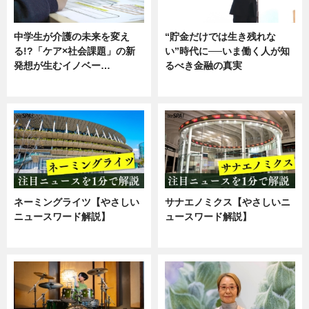
中学生が介護の未来を変え
“貯金だけでは生き残れな
る!?「ケア×社会課題」の新
い”時代に──いま働く人が知
発想が生むイノベー…
るべき金融の真実
ニュース
企業インタビュー
ネーミングライツ【やさしい
サナエノミクス【やさしいニ
ニュースワード解説】
ュースワード解説】
ニュース
ニュース