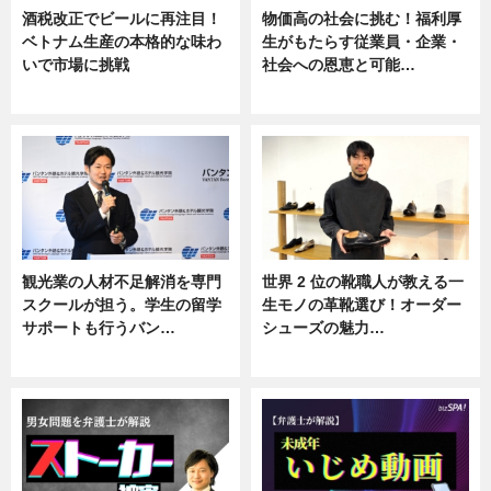
酒税改正でビールに再注目！
物価高の社会に挑む！福利厚
ベトナム生産の本格的な味わ
生がもたらす従業員・企業・
いで市場に挑戦
社会への恩恵と可能…
ニュース
ニュース
観光業の人材不足解消を専門
世界 2 位の靴職人が教える一
スクールが担う。学生の留学
生モノの革靴選び！オーダー
サポートも行うバン…
シューズの魅力…
ニュース, 企業インタビュー
ニュース, 専門家インタビュー