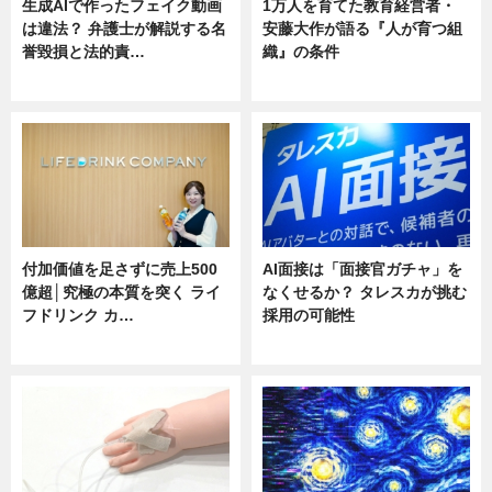
生成AIで作ったフェイク動画
1万人を育てた教育経営者・
は違法？ 弁護士が解説する名
安藤大作が語る『人が育つ組
誉毀損と法的責…
織』の条件
ニュース
ニュース
付加価値を足さずに売上500
AI面接は「面接官ガチャ」を
億超│究極の本質を突く ライ
なくせるか？ タレスカが挑む
フドリンク カ…
採用の可能性
ニュース
ニュース