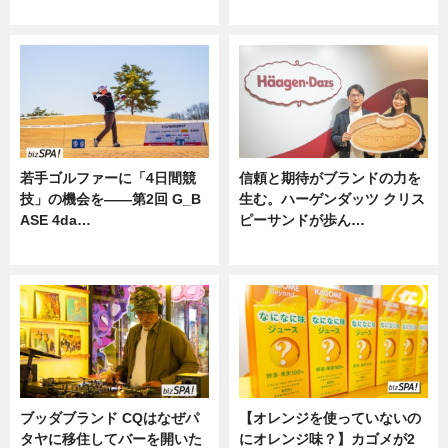
ニュース
若手ゴルファーに「4日間競
信頼と期待がブランドの力を
技」の機会を——第2回 G_B
生む。ハーゲンダッツ クリス
ASE 4da…
ピーサンドが歩ん…
ニュース
ニュース
ブッダブランド CQはなぜパ
【オレンジを使っていないの
タヤに移住してバーを開いた
にオレンジ味？】カゴメが2