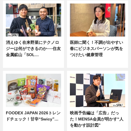
消えゆく在来野菜にテクノロ
医師に聞く！不調が出やすい
ジーは何ができるのか──住友
春にビジネスパーソンが気を
金属鉱山「SOL…
つけたい健康管理
ニュース
ニュース
FOODEX JAPAN 2026トレン
映画予告編は「広告」だっ
ドチェック！甘辛“Swicy”…
た！MENSA会員が明かす“人
を動かす設計図”
ニュース