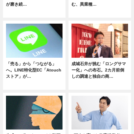
が磨き続…
む、異業種…
ニュース
ニュース
「売る」から「つながる」
成城石井が挑む「ロングサマ
へ。LINE特化型EC「Atouch
ー化」への布石。2カ月前倒
ストア」が…
しの調達と独自の商…
ニュース
ニュース