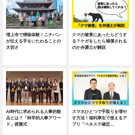
増上寺で掃除体験！ニチバン
クマの被害にあったらどうす
が伝える手をいたわることの
る？ケガをしたら補償される
大切さ
のか弁護士が解説
ニュース, 企業インタビュー, 暮ら
専門家インタビュー
し
AI時代に求められる人事的観
スマホひとつで手取りを増や
点とは？「科学的人事アワー
す方法！福利厚生で使えるア
ド」授賞式
プリ「ベネステ確定…
ニュース
企業インタビュー