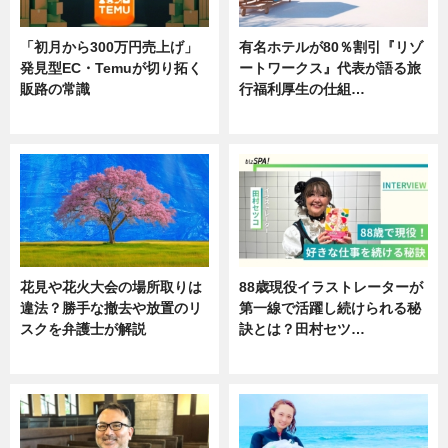
「初月から300万円売上げ」
有名ホテルが80％割引『リゾ
発見型EC・Temuが切り拓く
ートワークス』代表が語る旅
販路の常識
行福利厚生の仕組…
ニュース
ニュース
花見や花火大会の場所取りは
88歳現役イラストレーターが
違法？勝手な撤去や放置のリ
第一線で活躍し続けられる秘
スクを弁護士が解説
訣とは？田村セツ…
ニュース
専門家インタビュー