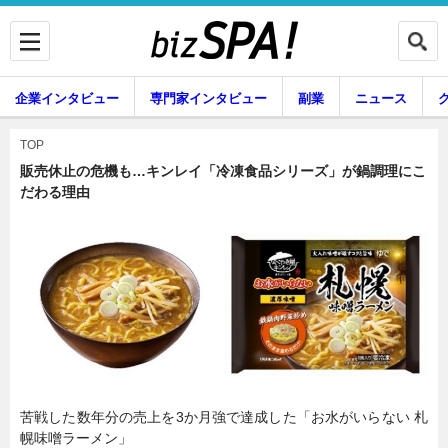
企業インタビュー
専門家インタビュー
副業
ニュース
暮らし
エンタメ
TOP
販売休止の危機も…キンレイ「冷凍食品シリーズ」が鍋調理にこ
だわる理由
企業インタビュー
専門家インタビュー
副業
ニュース
グルメ
スキル
苦戦した数年分の売上を3か月強で達成した「お水がいらない 札
幌味噌ラーメン」