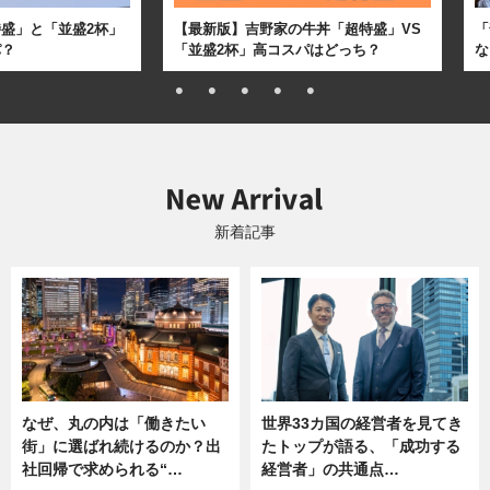
盛」と「並盛2杯」
【最新版】吉野家の牛丼「超特盛」VS
「
パ？
「並盛2杯」高コスパはどっち？
な
新着記事
なぜ、丸の内は「働きたい
世界33カ国の経営者を見てき
街」に選ばれ続けるのか？出
たトップが語る、「成功する
社回帰で求められる“…
経営者」の共通点…