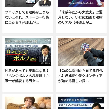
ブロックしても連絡が止まら
「未成年だから大丈夫」は通
ない…それ、ストーカー行為
用しない。いじめ動画と法律
に当たる？弁護士が…
のリアル【弁護士が…
ニュース, 専門家インタビュー
ニュース, 専門家インタビュー
同意があっても犯罪になる？
【CxOは採用から育てる時代
リベンジポルノの境界線【弁
へ】急成長企業クオンティア
護士が解説する男女…
が始める新しい採…
専門家インタビュー
ニュース