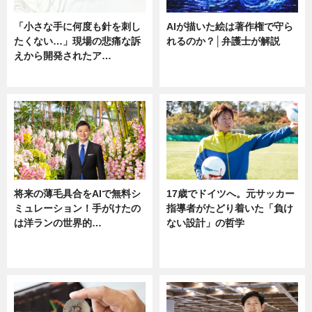
「小さな手に何度も針を刺し
AIが描いた絵は著作権で守ら
たくない…」現場の悲痛な訴
れるのか？│弁護士が解説
えから開発されたア…
ニュース
ニュース
将来の薄毛具合をAIで無料シ
17歳でドイツへ。元サッカー
ミュレーション！手がけたの
指導者がたどり着いた「負け
は洋ランの世界的…
ない設計」の哲学
ニュース
ニュース
sponsored by 河野メリクロン