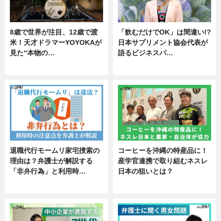
8歳で世界が注目、12歳で渡
「飲むだけでOK」は間違い!?
米！天才ドラマーYOYOKAが
日本サプリメント協会代表が
見た“本物の…
語るビジネスパ…
エンタメ
ニュース
退職代行モームリ家宅捜索の
コーヒーを沖縄の特産品に！
理由は？弁護士が解説する
産学官連携で取り組むネスレ
「非弁行為」と利用時…
日本の狙いとは？
専門家インタビュー
企業インタビュー