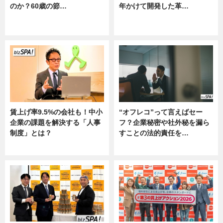
のか？60歳の節…
年かけて開発した革…
ニュース
グルメ, ニュース, 企業インタビュ
ー
賃上げ率9.5%の会社も！中小
“オフレコ”って言えばセー
企業の課題を解決する「人事
フ？企業秘密や社外秘を漏ら
制度」とは？
すことの法的責任を…
ニュース
ニュース, 専門家インタビュー