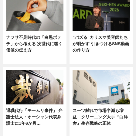
ナフサ不足時代の「白黒ポテ
“バズる”カリスマ美容師たち
チ」から考える 次世代に響く
が明かす 引きつけるSNS動画
価値の伝え方
の作り方
ニュース
ニュース
退職代行「モームリ事件」 弁
スーツ離れで市場半減も増
護士法人・オーシャン代表弁
益 クリーニング大手『白洋
護士に1年6か月…
舍』生存戦略の正体
ニュース
企業インタビュー