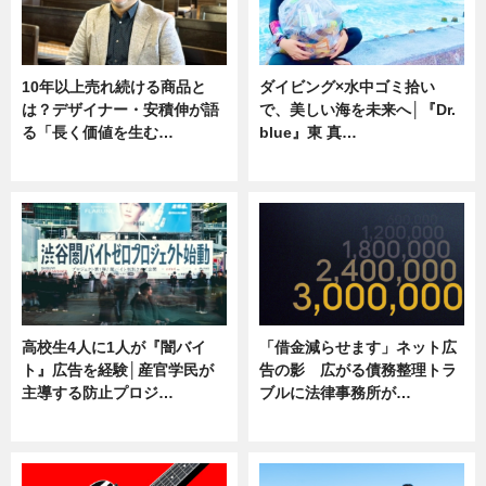
10年以上売れ続ける商品と
ダイビング×水中ゴミ拾い
は？デザイナー・安積伸が語
で、美しい海を未来へ│『Dr.
る「長く価値を生む…
blue』東 真…
ニュース
ニュース
高校生4人に1人が『闇バイ
「借金減らせます」ネット広
ト』広告を経験│産官学民が
告の影 広がる債務整理トラ
主導する防止プロジ…
ブルに法律事務所が…
ニュース
ニュース