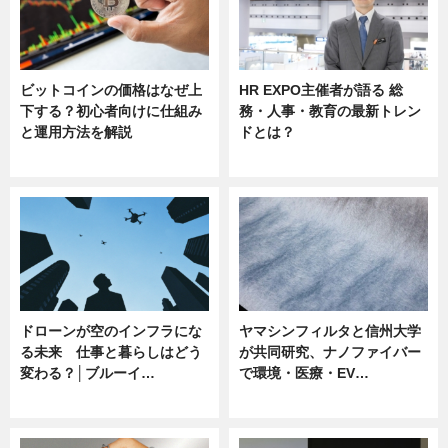
ビットコインの価格はなぜ上
HR EXPO主催者が語る 総
下する？初心者向けに仕組み
務・人事・教育の最新トレン
と運用方法を解説
ドとは？
ニュース
ニュース
ドローンが空のインフラにな
ヤマシンフィルタと信州大学
る未来 仕事と暮らしはどう
が共同研究、ナノファイバー
変わる？│ブルーイ…
で環境・医療・EV…
ニュース
ニュース