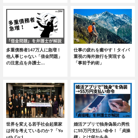
多重債務者147万人に急増！
仕事の疲れを癒やす！タイパ
他人事じゃない「借金問題」
重視の海外旅行を実現する
の注意点を弁護士…
「事前予約術」
専門家インタビュー
暮らし
世界を変える若手社会起業家
婚活アプリで独身偽装の男性
は何を考えているのか？「Yo
に55万円支払い命令！「貞操
uth Co:L…
権」とは何かを弁…