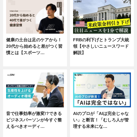
健康の土台は足のケアから！
FRBの利下げとトランプ大統
20代から始めると差がつく習
領【やさしいニュースワード
慣とは【スポーツ…
解説】
専門家インタビュー
ニュース
音で仕事効率が激変!?できる
AIのプロが「AIは完全じゃな
ビジネスパーソンが今すぐ整
い」と断言！「むしろ人が管
えるべきオーディ…
理する未来にな…
企業インタビュー
企業インタビュー