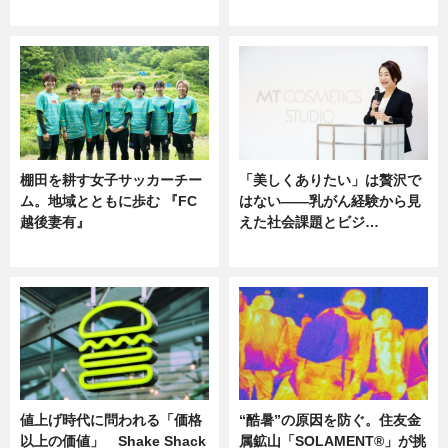
ニュース
ニュース
棚田を耕す女子サッカーチー
「美しくありたい」は贅沢で
ム。地域とともに歩む 『FC
はない――乳がん経験から見
越後妻有』
えた社会課題とビジ…
ニュース
ニュース
値上げ時代に問われる「価格
“酷暑”の原因を防ぐ。住友金
以上の価値」 Shake Shack
属鉱山「SOLAMENT®」が挑