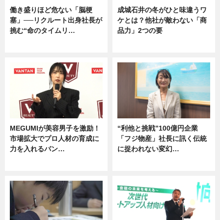
働き盛りほど危ない「脳梗
成城石井の冬がひと味違うワ
塞」──リクルート出身社長が
ケとは？他社が敵わない「商
挑む“命のタイムリ…
品力」2つの要
企業インタビュー
グルメ
MEGUMIが美容男子を激励！
“利他と挑戦”100億円企業
市場拡大でプロ人材の育成に
「フジ物産」社長に訊く伝統
力を入れるバン…
に捉われない変幻…
企業インタビュー
ニュース