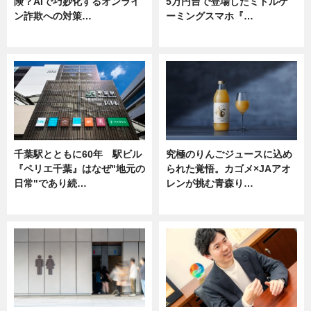
険？AIで巧妙化するオンライ
5万円台で登場したミドルゲ
ン詐欺への対策…
ーミングスマホ『…
ニュース
ニュース
千葉駅とともに60年 駅ビル
究極のりんごジュースに込め
『ペリエ千葉』はなぜ"地元の
られた覚悟。カゴメ×JAアオ
日常"であり続…
レンが挑む青森り…
ニュース
ニュース