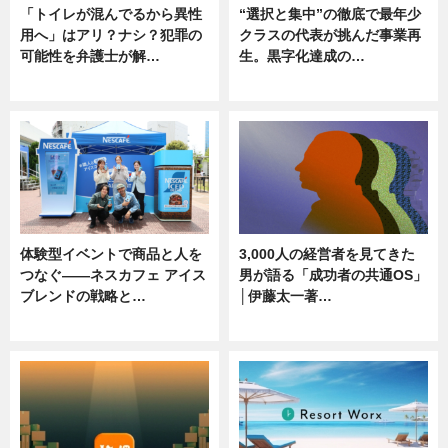
「トイレが混んでるから異性
“選択と集中”の徹底で最年少
用へ」はアリ？ナシ？犯罪の
クラスの代表が挑んだ事業再
可能性を弁護士が解…
生。黒字化達成の…
ニュース, 専門家インタビュー
ニュース
体験型イベントで商品と人を
3,000人の経営者を見てきた
つなぐ――ネスカフェ アイス
男が語る「成功者の共通OS」
ブレンドの戦略と…
│伊藤太一著…
ニュース
ニュース