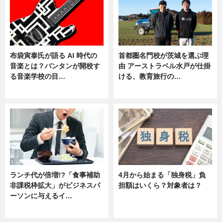
布袋寅泰氏が語る AI 時代の
首都圏名門校が茨城を選ぶ理
音楽とは？バンタンが開校す
由 アーストラベル水戸が仕掛
る音楽学校の目…
ける、教育旅行の…
ニュース
ニュース
ランチ代が倍増!?「食事補助
4月から始まる「独身税」負
非課税枠拡大」がビジネスパ
担額はいくら？対象者は？
ーソンに与えるイ…
ニュース
ニュース