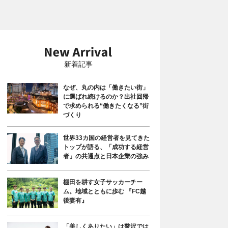
新着記事
なぜ、丸の内は「働きたい街」
に選ばれ続けるのか？出社回帰
で求められる“働きたくなる”街
づくり
世界33カ国の経営者を見てきた
トップが語る、「成功する経営
者」の共通点と日本企業の強み
棚田を耕す女子サッカーチー
ム。地域とともに歩む 『FC越
後妻有』
「美しくありたい」は贅沢では