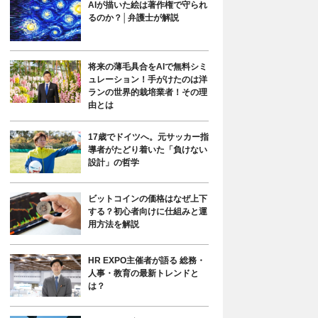
AIが描いた絵は著作権で守られ
るのか？│弁護士が解説
将来の薄毛具合をAIで無料シミ
ュレーション！手がけたのは洋
ランの世界的栽培業者！その理
由とは
17歳でドイツへ。元サッカー指
導者がたどり着いた「負けない
設計」の哲学
ビットコインの価格はなぜ上下
する？初心者向けに仕組みと運
用方法を解説
HR EXPO主催者が語る 総務・
人事・教育の最新トレンドと
は？