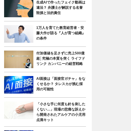
生成AIで作ったフェイク動画は
違法？ 弁護士が解説する名誉
毀損と法的責任
1万人を育てた教育経営者・安
藤大作が語る『人が育つ組織』
の条件
付加価値を足さずに売上500億
超│究極の本質を突く ライフド
リンク カンパニーの経営戦略
AI面接は「面接官ガチャ」をな
くせるか？ タレスカが挑む採
用の可能性
「小さな手に何度も針を刺した
くない…」現場の悲痛な訴えか
ら開発されたアルケアの小児用
点滴キット