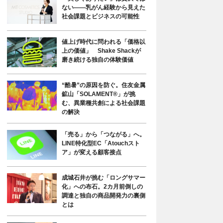
ない――乳がん経験から見えた
社会課題とビジネスの可能性
値上げ時代に問われる「価格以
上の価値」 Shake Shackが
磨き続ける独自の体験価値
“酷暑”の原因を防ぐ。住友金属
鉱山「SOLAMENT®」が挑
む、異業種共創による社会課題
の解決
「売る」から「つながる」へ。
LINE特化型EC「Atouchスト
ア」が変える顧客接点
成城石井が挑む「ロングサマー
化」への布石。2カ月前倒しの
調達と独自の商品開発力の裏側
とは