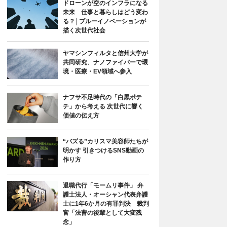
ドローンが空のインフラになる
未来 仕事と暮らしはどう変わ
る？│ブルーイノベーションが
描く次世代社会
ヤマシンフィルタと信州大学が
共同研究、ナノファイバーで環
境・医療・EV領域へ参入
ナフサ不足時代の「白黒ポテ
チ」から考える 次世代に響く
価値の伝え方
“バズる”カリスマ美容師たちが
明かす 引きつけるSNS動画の
作り方
退職代行「モームリ事件」 弁
護士法人・オーシャン代表弁護
士に1年6か月の有罪判決 裁判
官「法曹の後輩として大変残
念」