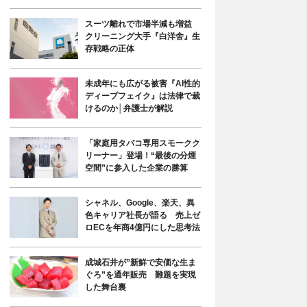
スーツ離れで市場半減も増益
クリーニング大手『白洋舍』生
存戦略の正体
未成年にも広がる被害『AI性的
ディープフェイク』は法律で裁
けるのか│弁護士が解説
「家庭用タバコ専用スモークク
リーナー」登場！“最後の分煙
空間”に参入した企業の勝算
シャネル、Google、楽天、異
色キャリア社長が語る 売上ゼ
ロECを年商4億円にした思考法
成城石井が”新鮮で安価な生ま
ぐろ”を通年販売 難題を実現
した舞台裏