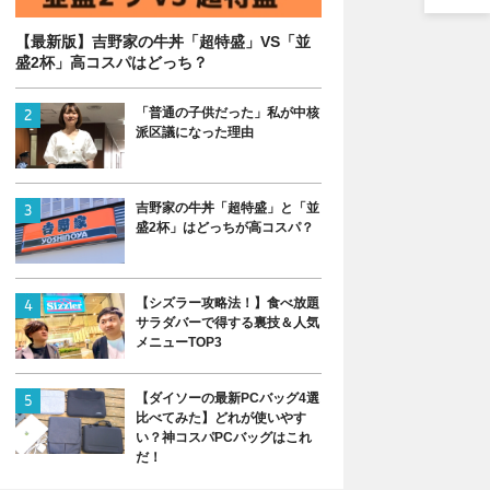
【最新版】吉野家の牛丼「超特盛」VS「並
盛2杯」高コスパはどっち？
「普通の子供だった」私が中核
派区議になった理由
吉野家の牛丼「超特盛」と「並
盛2杯」はどっちが高コスパ？
【シズラー攻略法！】食べ放題
サラダバーで得する裏技＆人気
メニューTOP3
【ダイソーの最新PCバッグ4選
比べてみた】どれが使いやす
い？神コスパPCバッグはこれ
だ！