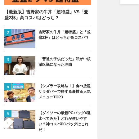
【最新版】吉野家の牛丼「超特盛」VS「並
盛2杯」高コスパはどっち？
吉野家の牛丼「超特盛」と「並
盛2杯」はどっちが高コスパ？
「普通の子供だった」私が中核
派区議になった理由
【シズラー攻略法！】食べ放題
サラダバーで得する裏技＆人気
メニューTOP3
【ダイソーの最新PCバッグ4選
比べてみた】どれが使いやす
い？神コスパPCバッグはこれ
だ！