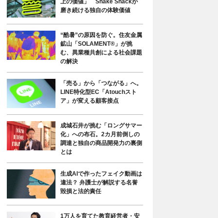
上の価値」 Shake Shackが
磨き続ける独自の体験価値
“酷暑”の原因を防ぐ。住友金属
鉱山「SOLAMENT®」が挑
む、異業種共創による社会課題
の解決
「売る」から「つながる」へ。
LINE特化型EC「Atouchスト
ア」が変える顧客接点
成城石井が挑む「ロングサマー
化」への布石。2カ月前倒しの
調達と独自の商品開発力の裏側
とは
生成AIで作ったフェイク動画は
違法？ 弁護士が解説する名誉
毀損と法的責任
1万人を育てた教育経営者・安