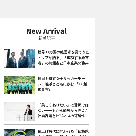
新着記事
世界33カ国の経営者を見てきた
トップが語る、「成功する経営
者」の共通点と日本企業の強み
棚田を耕す女子サッカーチー
ム。地域とともに歩む 『FC越
後妻有』
「美しくありたい」は贅沢では
ない――乳がん経験から見えた
社会課題とビジネスの可能性
値上げ時代に問われる「価格以