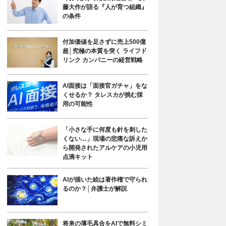
藤大作が語る『人が育つ組織』
の条件
付加価値を足さずに売上500億
超│究極の本質を突く ライフド
リンク カンパニーの経営戦略
AI面接は「面接官ガチャ」をな
くせるか？ タレスカが挑む採
用の可能性
「小さな手に何度も針を刺した
くない…」現場の悲痛な訴えか
ら開発されたアルケアの小児用
点滴キット
AIが描いた絵は著作権で守られ
るのか？│弁護士が解説
将来の薄毛具合をAIで無料シミ