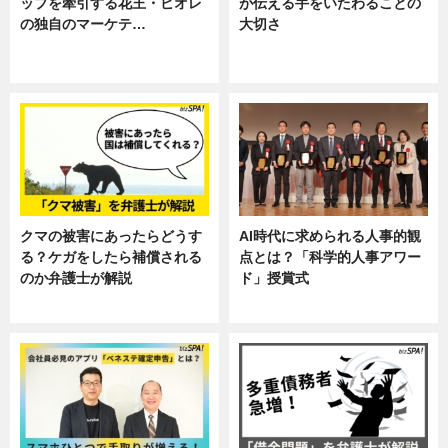
ップを牽引する花王・ビオレ
が伝える手をいたわることの
の独自のマーケテ…
大切さ
ニュース, 暮らし
ニュース, 企業インタビュー, 暮ら
し
クマの被害にあったらどうす
AI時代に求められる人事的観
る？ケガをしたら補償される
点とは？「科学的人事アワー
のか弁護士が解説
ド」授賞式
専門家インタビュー
ニュース