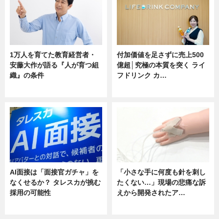
1万人を育てた教育経営者・
付加価値を足さずに売上500
安藤大作が語る『人が育つ組
億超│究極の本質を突く ライ
織』の条件
フドリンク カ…
ニュース
ニュース
AI面接は「面接官ガチャ」を
「小さな手に何度も針を刺し
なくせるか？ タレスカが挑む
たくない…」現場の悲痛な訴
採用の可能性
えから開発されたア…
ニュース
ニュース