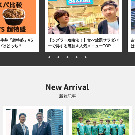
牛丼「超特盛」VS
【シズラー攻略法！】食べ放題サラダバ
吉
パはどっち？
ーで得する裏技＆人気メニューTOP…
は
新着記事