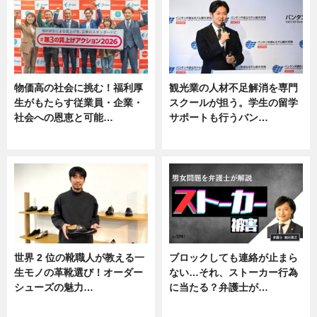
物価高の社会に挑む！福利厚
観光業の人材不足解消を専門
生がもたらす従業員・企業・
スクールが担う。学生の留学
社会への恩恵と可能…
サポートも行うバン…
ニュース
ニュース, 企業インタビュー
世界 2 位の靴職人が教える一
ブロックしても連絡が止まら
生モノの革靴選び！オーダー
ない…それ、ストーカー行為
シューズの魅力…
に当たる？弁護士が…
ニュース, 専門家インタビュー
ニュース, 専門家インタビュー