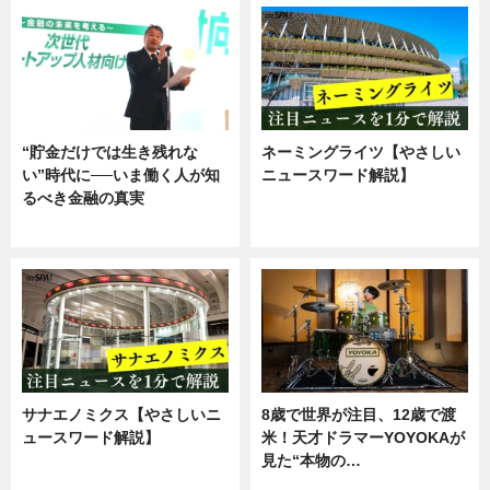
“貯金だけでは生き残れな
ネーミングライツ【やさしい
い”時代に──いま働く人が知
ニュースワード解説】
るべき金融の真実
ニュース
企業インタビュー
サナエノミクス【やさしいニ
8歳で世界が注目、12歳で渡
ュースワード解説】
米！天才ドラマーYOYOKAが
見た“本物の…
ニュース