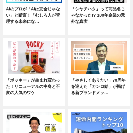
AIのプロが「AIは完全じゃな
「シヤチハタ」って商品名じ
い」と断言！「むしろ人が管
ゃなかった!? 100年企業の意
理する未来にな…
外な真実
企業インタビュー
企業インタビュー
「ポッキー」が生まれ変わっ
「やさしくありたい」70周年
た！リニューアルの中身と不
を迎えた「カンロ飴」が掲げ
変の人気のワケ
る新ブランドメッ…
グルメ
企業インタビュー