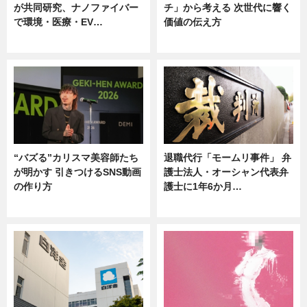
が共同研究、ナノファイバー
チ」から考える 次世代に響く
で環境・医療・EV…
価値の伝え方
ニュース
ニュース
“バズる”カリスマ美容師たち
退職代行「モームリ事件」 弁
が明かす 引きつけるSNS動画
護士法人・オーシャン代表弁
の作り方
護士に1年6か月…
ニュース
ニュース