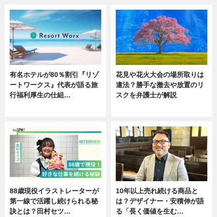
有名ホテルが80％割引『リゾ
花見や花火大会の場所取りは
ートワークス』代表が語る旅
違法？勝手な撤去や放置のリ
行福利厚生の仕組…
スクを弁護士が解説
ニュース
ニュース
88歳現役イラストレーターが
10年以上売れ続ける商品と
第一線で活躍し続けられる秘
は？デザイナー・安積伸が語
訣とは？田村セツ…
る「長く価値を生む…