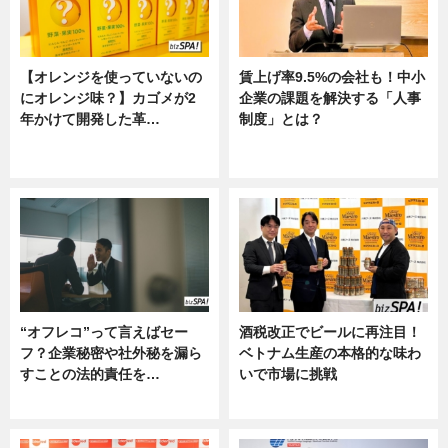
【オレンジを使っていないの
賃上げ率9.5%の会社も！中小
にオレンジ味？】カゴメが2
企業の課題を解決する「人事
年かけて開発した革…
制度」とは？
グルメ, ニュース, 企業インタビュ
ニュース
ー
“オフレコ”って言えばセー
酒税改正でビールに再注目！
フ？企業秘密や社外秘を漏ら
ベトナム生産の本格的な味わ
すことの法的責任を…
いで市場に挑戦
ニュース, 専門家インタビュー
ニュース