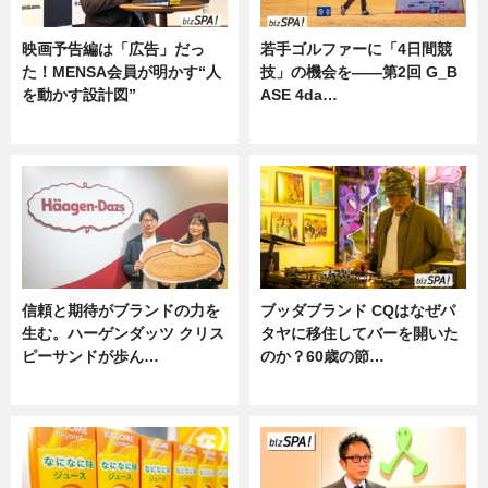
映画予告編は「広告」だっ
若手ゴルファーに「4日間競
た！MENSA会員が明かす“人
技」の機会を——第2回 G_B
を動かす設計図”
ASE 4da…
ニュース
ニュース
信頼と期待がブランドの力を
ブッダブランド CQはなぜパ
生む。ハーゲンダッツ クリス
タヤに移住してバーを開いた
ピーサンドが歩ん…
のか？60歳の節…
ニュース
ニュース