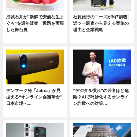
成城石井が"新鮮で安価な生ま
社員旅行のニーズが約7割増│
ぐろ"を通年販売 難題を実現
近ツー調査から見える実施の
した舞台裏
理由と企業戦略
ニュース
ニュース
デンマーク発『Jabra』が見
“デジタル慣れ”の若者ほど危
据える“オンライン会議革命”
険？AIで巧妙化するオンライ
日本市場へ…
ン詐欺への対策…
ニュース
ニュース