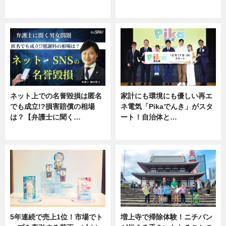
ニュース
専門家インタビュー
ネット上での名誉毀損は匿名
家計にも環境にも優しい再エ
でも成立!?損害賠償の相場
ネ電気「Pikaでんき」がスタ
は？【弁護士に聞く…
ート！自治体と…
専門家インタビュー
ニュース
5年連続で売上1位！市場でト
増上寺で掃除体験！ニチバン