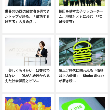
世界33カ国の経営者を見てき
棚田を耕す女子サッカーチー
たトップが語る、「成功する
ム。地域とともに歩む 『FC
経営者」の共通点…
越後妻有』
ニュース
ニュース
「美しくありたい」は贅沢で
値上げ時代に問われる「価格
はない――乳がん経験から見
以上の価値」 Shake Shack
えた社会課題とビジ…
が磨き続…
ニュース
ニュース