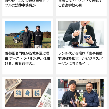
ブルに法律事務所が…
る音楽学校の目…
ニュース
ニュース
首都圏名門校が茨城を選ぶ理
ランチ代が倍増!?「食事補助
由 アーストラベル水戸が仕掛
非課税枠拡大」がビジネスパ
ける、教育旅行の…
ーソンに与えるイ…
ニュース
ニュース