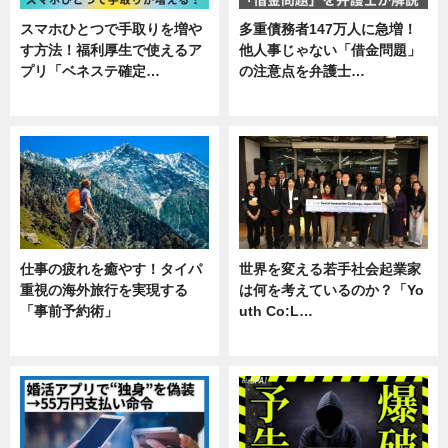
スマホひとつで手取りを増や
多重債務者147万人に急増！
す方法！福利厚生で使えるア
他人事じゃない「借金問題」
プリ「ベネステ確定…
の注意点を弁護士…
企業インタビュー
専門家インタビュー
仕事の疲れを癒やす！タイパ
世界を変える若手社会起業家
重視の海外旅行を実現する
は何を考えているのか？「Yo
「事前予約術」
uth Co:L…
暮らし
スキル