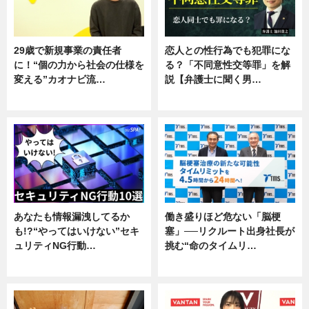
29歳で新規事業の責任者
恋人との性行為でも犯罪にな
に！“個の力から社会の仕様を
る？「不同意性交等罪」を解
変える”カオナビ流…
説【弁護士に聞く男…
企業インタビュー
専門家インタビュー
あなたも情報漏洩してるか
働き盛りほど危ない「脳梗
も!?“やってはいけない”セキ
塞」──リクルート出身社長が
ュリティNG行動…
挑む“命のタイムリ…
専門家インタビュー
企業インタビュー