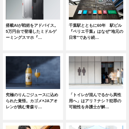
搭載AIが戦術をアドバイス。
千葉駅とともに60年 駅ビル
5万円台で登場したミドルゲ
『ペリエ千葉』はなぜ"地元の
ーミングスマホ『…
日常"であり続…
ニュース
ニュース
究極のりんごジュースに込め
「トイレが混んでるから異性
られた覚悟。カゴメ×JAアオ
用へ」はアリ？ナシ？犯罪の
レンが挑む青森り…
可能性を弁護士が解…
ニュース
ニュース, 専門家インタビュー