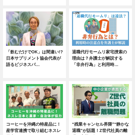
エンタメ
「飲むだけでOK」は間違い!?
退職代行モームリ家宅捜索の
日本サプリメント協会代表が
理由は？弁護士が解説する
語るビジネスパ…
「非弁行為」と利用時…
ニュース
専門家インタビュー
コーヒーを沖縄の特産品に！
“残業キャンセル界隈”“静かな
産学官連携で取り組むネスレ
退職”が話題！Z世代社員の離