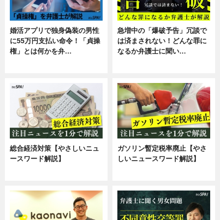
婚活アプリで独身偽装の男性
急増中の「爆破予告」冗談で
に55万円支払い命令！「貞操
は済まされない！どんな罪に
権」とは何かを弁…
なるか弁護士に聞い…
専門家インタビュー
専門家インタビュー
総合経済対策【やさしいニュ
ガソリン暫定税率廃止【やさ
ースワード解説】
しいニュースワード解説】
ニュース
ニュース