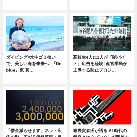
専門家インタビュー
ニュース
ダイビング×水中ゴミ拾い
高校生4人に1人が『闇バイ
で、美しい海を未来へ│『Dr.
ト』広告を経験│産官学民が
blue』東 真…
主導する防止プロジ…
ニュース
ニュース
「借金減らせます」ネット広
布袋寅泰氏が語る AI 時代の
告の影 広がる債務整理トラ
音楽とは？バンタンが開校す