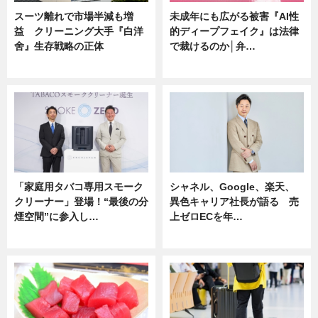
スーツ離れで市場半減も増
未成年にも広がる被害『AI性
益 クリーニング大手『白洋
的ディープフェイク』は法律
舍』生存戦略の正体
で裁けるのか│弁…
企業インタビュー
ニュース
「家庭用タバコ専用スモーク
シャネル、Google、楽天、
クリーナー」登場！“最後の分
異色キャリア社長が語る 売
煙空間”に参入し…
上ゼロECを年…
ニュース
ニュース