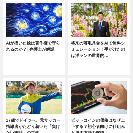
AIが描いた絵は著作権で守ら
将来の薄毛具合をAIで無料シ
れるのか？│弁護士が解説
ミュレーション！手がけたの
は洋ランの世界的…
ニュース
ニュース
sponsored by 河野メリクロン
17歳でドイツへ。元サッカー
ビットコインの価格はなぜ上
指導者がたどり着いた「負け
下する？初心者向けに仕組み
ない設計」の哲学
と運用方法を解説