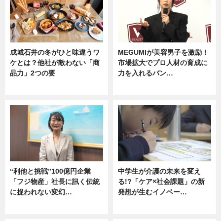
成城石井の冬がひと味違うワ
MEGUMIが美容男子を激励！
ケとは？他社が敵わない「商
市場拡大でプロ人材の育成に
品力」2つの要
力を入れるバン…
グルメ
企業インタビュー
“利他と挑戦”100億円企業
中学生が介護の未来を変え
「フジ物産」社長に訊く伝統
る!?「ケア×社会課題」の新
に捉われない変幻…
発想が生むイノベー…
ニュース
ニュース