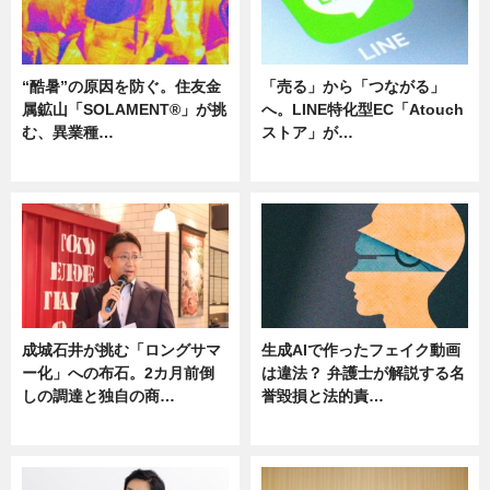
“酷暑”の原因を防ぐ。住友金
「売る」から「つながる」
属鉱山「SOLAMENT®」が挑
へ。LINE特化型EC「Atouch
む、異業種…
ストア」が…
ニュース
ニュース
成城石井が挑む「ロングサマ
生成AIで作ったフェイク動画
ー化」への布石。2カ月前倒
は違法？ 弁護士が解説する名
しの調達と独自の商…
誉毀損と法的責…
ニュース
ニュース