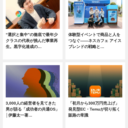
“選択と集中”の徹底で最年少
体験型イベントで商品と人を
クラスの代表が挑んだ事業再
つなぐ――ネスカフェ アイス
生。黒字化達成の…
ブレンドの戦略と…
ニュース
ニュース
3,000人の経営者を見てきた
「初月から300万円売上げ」
男が語る「成功者の共通OS」
発見型EC・Temuが切り拓く
│伊藤太一著…
販路の常識
ニュース
ニュース