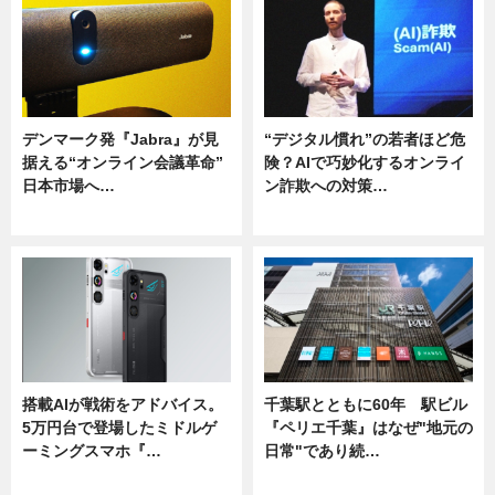
デンマーク発『Jabra』が見
“デジタル慣れ”の若者ほど危
据える“オンライン会議革命”
険？AIで巧妙化するオンライ
日本市場へ…
ン詐欺への対策…
ニュース
ニュース
搭載AIが戦術をアドバイス。
千葉駅とともに60年 駅ビル
5万円台で登場したミドルゲ
『ペリエ千葉』はなぜ"地元の
ーミングスマホ『…
日常"であり続…
ニュース
ニュース