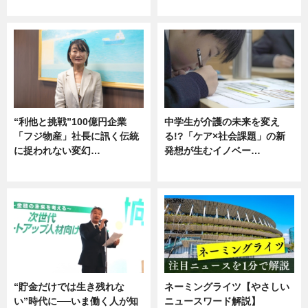
グルメ
企業インタビュー
“利他と挑戦”100億円企業
中学生が介護の未来を変え
「フジ物産」社長に訊く伝統
る!?「ケア×社会課題」の新
に捉われない変幻…
発想が生むイノベー…
ニュース
ニュース
“貯金だけでは生き残れな
ネーミングライツ【やさしい
い”時代に──いま働く人が知
ニュースワード解説】