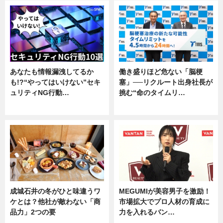
あなたも情報漏洩してるか
働き盛りほど危ない「脳梗
も!?“やってはいけない”セキ
塞」──リクルート出身社長が
ュリティNG行動…
挑む“命のタイムリ…
専門家インタビュー
企業インタビュー
成城石井の冬がひと味違うワ
MEGUMIが美容男子を激励！
ケとは？他社が敵わない「商
市場拡大でプロ人材の育成に
品力」2つの要
力を入れるバン…