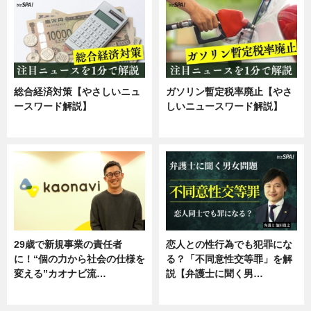
総合経済対策【やさしいニュ
ガソリン暫定税率廃止【やさ
ースワード解説】
しいニュースワード解説】
ニュース
ニュース
29歳で新規事業の責任者
恋人との性行為でも犯罪にな
に！“個の力から社会の仕様を
る？「不同意性交等罪」を解
変える”カオナビ流…
説【弁護士に聞く男…
企業インタビュー
専門家インタビュー