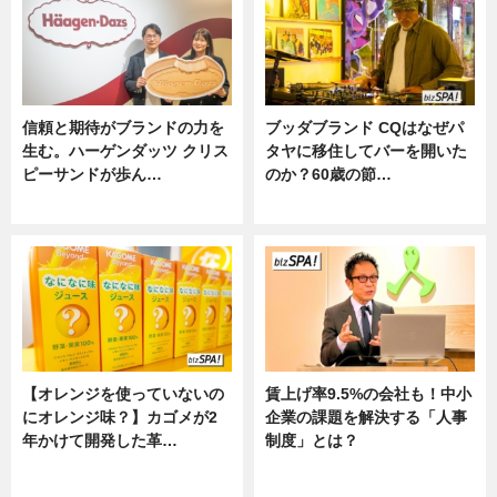
信頼と期待がブランドの力を
ブッダブランド CQはなぜパ
生む。ハーゲンダッツ クリス
タヤに移住してバーを開いた
ピーサンドが歩ん…
のか？60歳の節…
ニュース
ニュース
【オレンジを使っていないの
賃上げ率9.5%の会社も！中小
にオレンジ味？】カゴメが2
企業の課題を解決する「人事
年かけて開発した革…
制度」とは？
グルメ, ニュース, 企業インタビュ
ニュース
ー