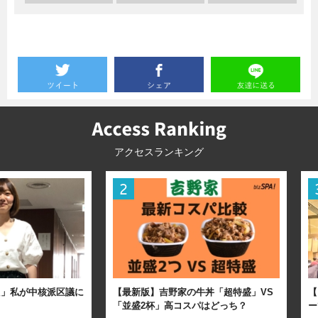
アクセスランキング
た」私が中核派区議に
【最新版】吉野家の牛丼「超特盛」VS
【
「並盛2杯」高コスパはどっち？
ー