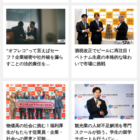
“オフレコ”って言えばセー
酒税改正でビールに再注目！
フ？企業秘密や社外秘を漏ら
ベトナム生産の本格的な味わ
すことの法的責任を…
いで市場に挑戦
ニュース, 専門家インタビュー
ニュース
物価高の社会に挑む！福利厚
観光業の人材不足解消を専門
生がもたらす従業員・企業・
スクールが担う。学生の留学
社会への恩恵と可能…
サポートも行うバン…