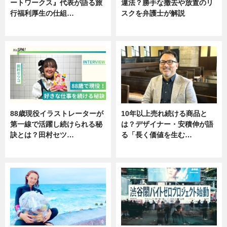
ートワークス』代表が語る旅
違法？勝手な撤去や放置のリ
行福利厚生の仕組…
スクを弁護士が解説
ニュース
ニュース
88歳現役イラストレーターが
10年以上売れ続ける商品と
第一線で活躍し続けられる秘
は？デザイナー・安積伸が語
訣とは？田村セツ…
る「長く価値を生む…
専門家インタビュー
ニュース