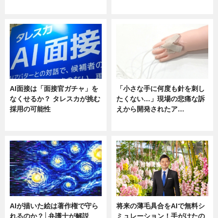
ニュース
ニュース
AI面接は「面接官ガチャ」を
「小さな手に何度も針を刺し
なくせるか？ タレスカが挑む
たくない…」現場の悲痛な訴
採用の可能性
えから開発されたア…
ニュース
ニュース
AIが描いた絵は著作権で守ら
将来の薄毛具合をAIで無料シ
れるのか？│弁護士が解説
ミュレーション！手がけたの