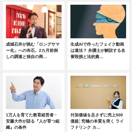
成城石井が挑む「ロングサマ
生成AIで作ったフェイク動画
ー化」への布石。2カ月前倒
は違法？ 弁護士が解説する名
しの調達と独自の商…
誉毀損と法的責…
ニュース
ニュース
1万人を育てた教育経営者・
付加価値を足さずに売上500
安藤大作が語る『人が育つ組
億超│究極の本質を突く ライ
織』の条件
フドリンク カ…