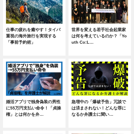
仕事の疲れを癒やす！タイパ
世界を変える若手社会起業家
重視の海外旅行を実現する
は何を考えているのか？「Yo
「事前予約術」
uth Co:L…
暮らし
スキル
婚活アプリで独身偽装の男性
急増中の「爆破予告」冗談で
に55万円支払い命令！「貞操
は済まされない！どんな罪に
権」とは何かを弁…
なるか弁護士に聞い…
専門家インタビュー
専門家インタビュー