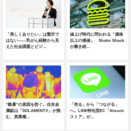
「美しくありたい」は贅沢で
値上げ時代に問われる「価格
はない――乳がん経験から見
以上の価値」 Shake Shack
えた社会課題とビジ…
が磨き続…
ニュース
ニュース
“酷暑”の原因を防ぐ。住友金
「売る」から「つながる」
属鉱山「SOLAMENT®」が挑
へ。LINE特化型EC「Atouch
む、異業種…
ストア」が…
ニュース
ニュース