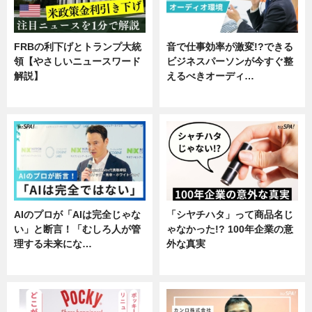
FRBの利下げとトランプ大統
音で仕事効率が激変!?できる
領【やさしいニュースワード
ビジネスパーソンが今すぐ整
解説】
えるべきオーディ…
ニュース
企業インタビュー
AIのプロが「AIは完全じゃな
「シヤチハタ」って商品名じ
い」と断言！「むしろ人が管
ゃなかった!? 100年企業の意
理する未来にな…
外な真実
企業インタビュー
企業インタビュー