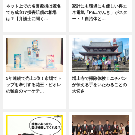
ネット上での名誉毀損は匿名
家計にも環境にも優しい再エ
でも成立!?損害賠償の相場
ネ電気「Pikaでんき」がスタ
は？【弁護士に聞く…
ート！自治体と…
専門家インタビュー
ニュース
5年連続で売上1位！市場でト
増上寺で掃除体験！ニチバン
ップを牽引する花王・ビオレ
が伝える手をいたわることの
の独自のマーケテ…
大切さ
ニュース, 暮らし
ニュース, 企業インタビュー, 暮ら
し