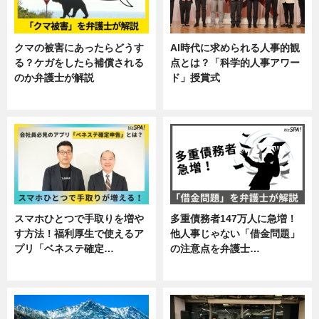
クマの被害にあったらどうす
AI時代に求められる人事的観
る？ケガをしたら補償される
点とは？「科学的人事アワー
のか弁護士が解説
ド」授賞式
専門家インタビュー
ニュース
スマホひとつで手取りを増や
多重債務者147万人に急増！
す方法！福利厚生で使えるア
他人事じゃない「借金問題」
プリ「ベネステ確定…
の注意点を弁護士…
企業インタビュー
専門家インタビュー