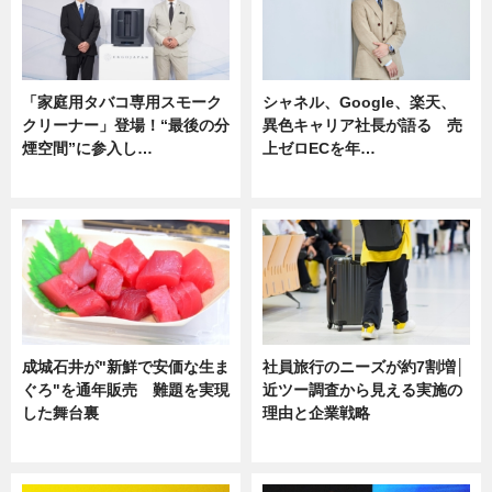
「家庭用タバコ専用スモーク
シャネル、Google、楽天、
クリーナー」登場！“最後の分
異色キャリア社長が語る 売
煙空間”に参入し…
上ゼロECを年…
ニュース
ニュース
成城石井が"新鮮で安価な生ま
社員旅行のニーズが約7割増│
ぐろ"を通年販売 難題を実現
近ツー調査から見える実施の
した舞台裏
理由と企業戦略
ニュース
ニュース