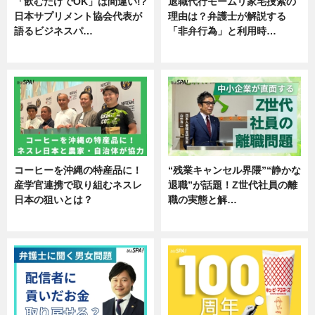
「飲むだけでOK」は間違い!?
退職代行モームリ家宅捜索の
日本サプリメント協会代表が
理由は？弁護士が解説する
語るビジネスパ…
「非弁行為」と利用時…
ニュース
専門家インタビュー
コーヒーを沖縄の特産品に！
“残業キャンセル界隈”“静かな
産学官連携で取り組むネスレ
退職”が話題！Z世代社員の離
日本の狙いとは？
職の実態と解…
企業インタビュー
企業インタビュー