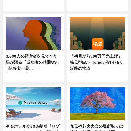
ニュース
ニュース
3,000人の経営者を見てきた
「初月から300万円売上げ」
男が語る「成功者の共通OS」
発見型EC・Temuが切り拓く
│伊藤太一著…
販路の常識
ニュース
ニュース
有名ホテルが80％割引『リゾ
花見や花火大会の場所取りは