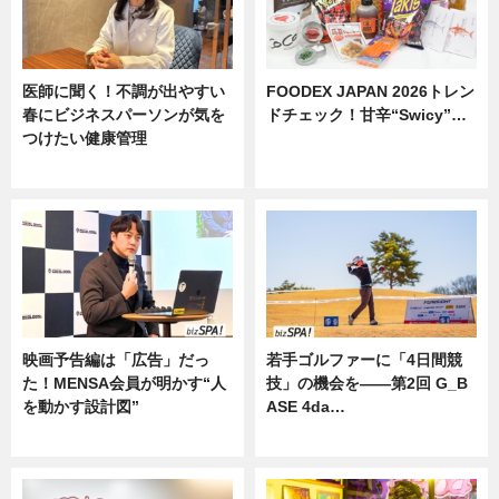
医師に聞く！不調が出やすい
FOODEX JAPAN 2026トレン
春にビジネスパーソンが気を
ドチェック！甘辛“Swicy”…
つけたい健康管理
ニュース
ニュース
映画予告編は「広告」だっ
若手ゴルファーに「4日間競
た！MENSA会員が明かす“人
技」の機会を——第2回 G_B
を動かす設計図”
ASE 4da…
ニュース
ニュース