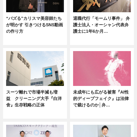
“バズる”カリスマ美容師たち
退職代行「モームリ事件」 弁
が明かす 引きつけるSNS動画
護士法人・オーシャン代表弁
の作り方
護士に1年6か月…
ニュース
ニュース
スーツ離れで市場半減も増
未成年にも広がる被害『AI性
益 クリーニング大手『白洋
的ディープフェイク』は法律
舍』生存戦略の正体
で裁けるのか│弁…
企業インタビュー
ニュース