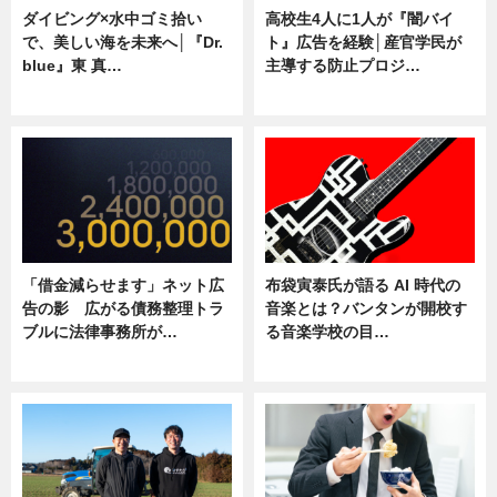
ダイビング×水中ゴミ拾い
高校生4人に1人が『闇バイ
で、美しい海を未来へ│『Dr.
ト』広告を経験│産官学民が
blue』東 真…
主導する防止プロジ…
ニュース
ニュース
「借金減らせます」ネット広
布袋寅泰氏が語る AI 時代の
告の影 広がる債務整理トラ
音楽とは？バンタンが開校す
ブルに法律事務所が…
る音楽学校の目…
ニュース
ニュース