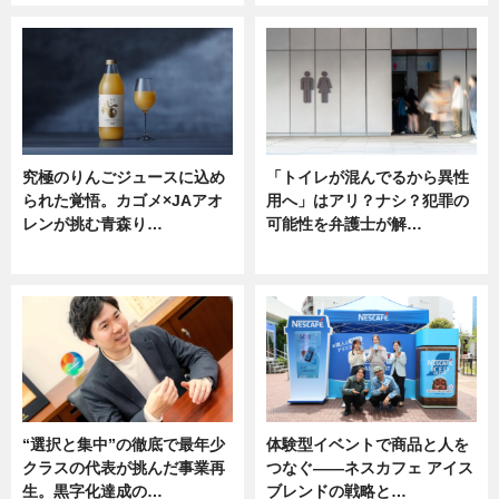
究極のりんごジュースに込め
「トイレが混んでるから異性
られた覚悟。カゴメ×JAアオ
用へ」はアリ？ナシ？犯罪の
レンが挑む青森り…
可能性を弁護士が解…
ニュース
ニュース, 専門家インタビュー
“選択と集中”の徹底で最年少
体験型イベントで商品と人を
クラスの代表が挑んだ事業再
つなぐ――ネスカフェ アイス
生。黒字化達成の…
ブレンドの戦略と…