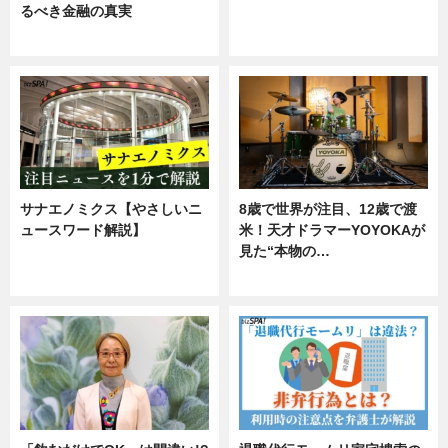
るべき金融の真実
ニュース
企業インタビュー
サナエノミクス【やさしいニ
8歳で世界が注目、12歳で渡
ュースワード解説】
米！天才ドラマーYOYOKAが
見た“本物の…
ニュース
エンタメ