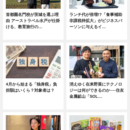
首都圏名門校が茨城を選ぶ理
ランチ代が倍増!?「食事補助
由 アーストラベル水戸が仕掛
非課税枠拡大」がビジネスパ
ける、教育旅行の…
ーソンに与えるイ…
ニュース
ニュース
4月から始まる「独身税」負
消えゆく在来野菜にテクノロ
担額はいくら？対象者は？
ジーは何ができるのか──住友
金属鉱山「SOL…
ニュース
ニュース