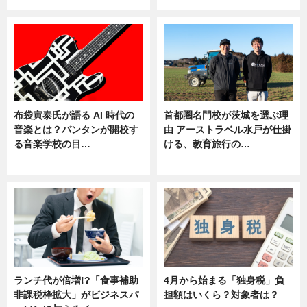
布袋寅泰氏が語る AI 時代の
首都圏名門校が茨城を選ぶ理
音楽とは？バンタンが開校す
由 アーストラベル水戸が仕掛
る音楽学校の目…
ける、教育旅行の…
ニュース
ニュース
ランチ代が倍増!?「食事補助
4月から始まる「独身税」負
非課税枠拡大」がビジネスパ
担額はいくら？対象者は？