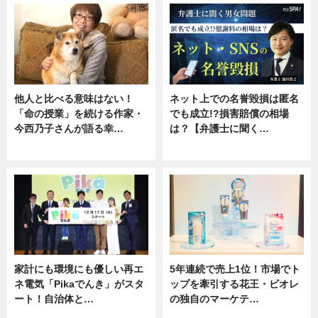
他人と比べる意味はない！
ネット上での名誉毀損は匿名
「命の授業」を続ける作家・
でも成立!?損害賠償の相場
今西乃子さんが語る幸…
は？【弁護士に聞く…
専門家インタビュー
専門家インタビュー
家計にも環境にも優しい再エ
5年連続で売上1位！市場でト
ネ電気「Pikaでんき」がスタ
ップを牽引する花王・ビオレ
ート！自治体と…
の独自のマーケテ…