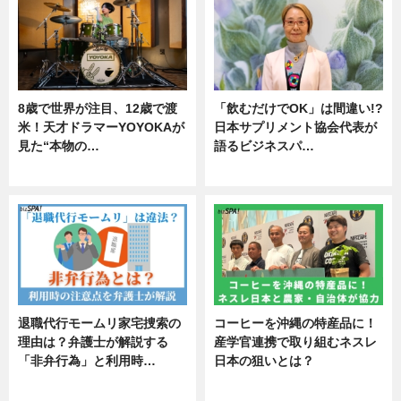
8歳で世界が注目、12歳で渡
「飲むだけでOK」は間違い!?
米！天才ドラマーYOYOKAが
日本サプリメント協会代表が
見た“本物の…
語るビジネスパ…
エンタメ
ニュース
退職代行モームリ家宅捜索の
コーヒーを沖縄の特産品に！
理由は？弁護士が解説する
産学官連携で取り組むネスレ
「非弁行為」と利用時…
日本の狙いとは？
専門家インタビュー
企業インタビュー