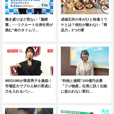
働き盛りほど危ない「脳梗
成城石井の冬がひと味違うワ
塞」──リクルート出身社長が
ケとは？他社が敵わない「商
挑む“命のタイムリ…
品力」2つの要
企業インタビュー
グルメ
MEGUMIが美容男子を激励！
“利他と挑戦”100億円企業
市場拡大でプロ人材の育成に
「フジ物産」社長に訊く伝統
力を入れるバン…
に捉われない変幻…
企業インタビュー
ニュース