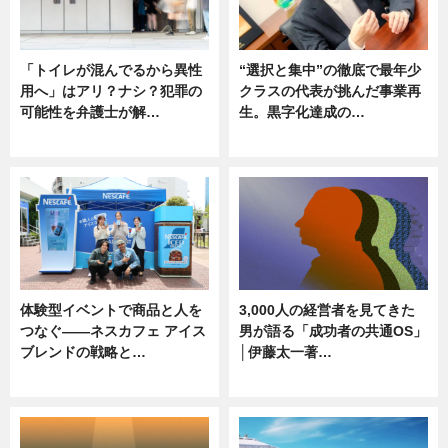
「トイレが混んでるから異性
“選択と集中”の徹底で最年少
用へ」はアリ？ナシ？犯罪の
クラスの代表が挑んだ事業再
可能性を弁護士が解…
生。黒字化達成の…
ニュース, 専門家インタビュー
ニュース
体験型イベントで商品と人を
3,000人の経営者を見てきた
つなぐ――ネスカフェ アイス
男が語る「成功者の共通OS」
ブレンドの戦略と…
│伊藤太一著…
ニュース
ニュース