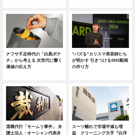
ニュース
ニュース
ナフサ不足時代の「白黒ポテ
“バズる”カリスマ美容師たち
チ」から考える 次世代に響く
が明かす 引きつけるSNS動画
価値の伝え方
の作り方
ニュース
ニュース
退職代行「モームリ事件」 弁
スーツ離れで市場半減も増
護士法人・オーシャン代表弁
益 クリーニング大手『白洋