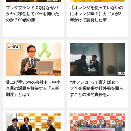
ブッダブランド CQはなぜパ
【オレンジを使っていないの
タヤに移住してバーを開いた
にオレンジ味？】カゴメが2
のか？60歳の節…
年かけて開発した革…
ニュース
グルメ, ニュース, 企業インタビュ
ー
賃上げ率9.5%の会社も！中小
“オフレコ”って言えばセー
企業の課題を解決する「人事
フ？企業秘密や社外秘を漏ら
制度」とは？
すことの法的責任を…
ニュース
ニュース, 専門家インタビュー