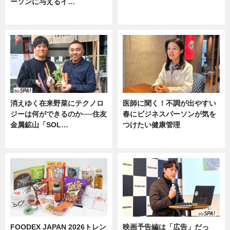
ーソンに与えるイ…
ニュース
ニュース
消えゆく在来野菜にテクノロ
医師に聞く！不調が出やすい
ジーは何ができるのか──住友
春にビジネスパーソンが気を
金属鉱山「SOL…
つけたい健康管理
ニュース
ニュース
FOODEX JAPAN 2026トレン
映画予告編は「広告」だっ