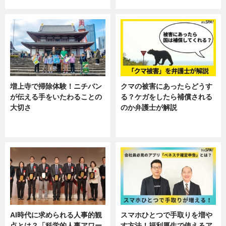
ニュース
ニュース, 暮らし
増上寺で掃除体験！ニチバン
クマの被害にあったらどうす
が伝える手をいたわることの
る？ケガをしたら補償される
大切さ
のか弁護士が解説
ニュース, 企業インタビュー, 暮ら
専門家インタビュー
し
AI時代に求められる人事的観
スマホひとつで手取りを増や
点とは？「科学的人事アワー
す方法！福利厚生で使えるア