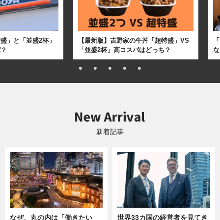
盛」と「並盛2杯」
【最新版】吉野家の牛丼「超特盛」VS
「
パ？
「並盛2杯」高コスパはどっち？
な
新着記事
なぜ、丸の内は「働きたい
世界33カ国の経営者を見てき