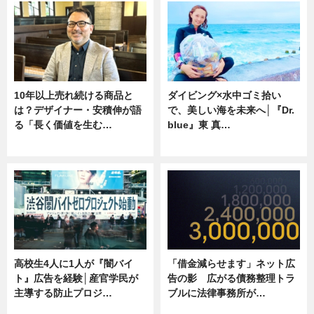
10年以上売れ続ける商品と
ダイビング×水中ゴミ拾い
は？デザイナー・安積伸が語
で、美しい海を未来へ│『Dr.
る「長く価値を生む…
blue』東 真…
ニュース
ニュース
高校生4人に1人が『闇バイ
「借金減らせます」ネット広
ト』広告を経験│産官学民が
告の影 広がる債務整理トラ
主導する防止プロジ…
ブルに法律事務所が…
ニュース
ニュース