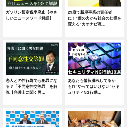
ガソリン暫定税率廃止【やさ
29歳で新規事業の責任者
しいニュースワード解説】
に！“個の力から社会の仕様を
変える”カオナビ流…
ニュース
企業インタビュー
恋人との性行為でも犯罪にな
あなたも情報漏洩してるか
る？「不同意性交等罪」を解
も!?“やってはいけない”セキ
説【弁護士に聞く男…
ュリティNG行動…
専門家インタビュー
専門家インタビュー