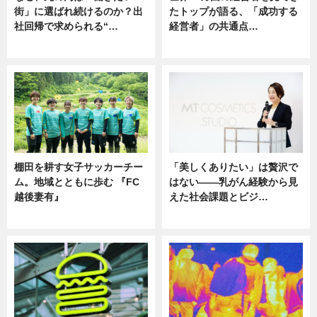
街」に選ばれ続けるのか？出
たトップが語る、「成功する
社回帰で求められる“…
経営者」の共通点…
ニュース
ニュース
棚田を耕す女子サッカーチー
「美しくありたい」は贅沢で
ム。地域とともに歩む 『FC
はない――乳がん経験から見
越後妻有』
えた社会課題とビジ…
ニュース
ニュース