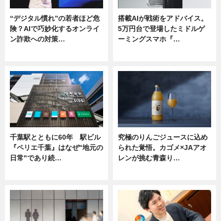
“デジタル慣れ”の若者ほど危
搭載AIが戦術をアドバイス。
険？AIで巧妙化するオンライ
5万円台で登場したミドルゲ
ン詐欺への対策…
ーミングスマホ『…
ニュース
ニュース
千葉駅とともに60年 駅ビル
究極のりんごジュースに込め
『ペリエ千葉』はなぜ"地元の
られた覚悟。カゴメ×JAアオ
日常"であり続…
レンが挑む青森り…
ニュース
ニュース