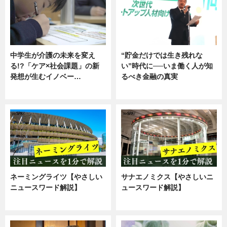
中学生が介護の未来を変え
“貯金だけでは生き残れな
る!?「ケア×社会課題」の新
い”時代に──いま働く人が知
発想が生むイノベー…
るべき金融の真実
ニュース
企業インタビュー
ネーミングライツ【やさしい
サナエノミクス【やさしいニ
ニュースワード解説】
ュースワード解説】
ニュース
ニュース