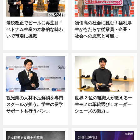
酒税改正でビールに再注目！
物価高の社会に挑む！福利厚
ベトナム生産の本格的な味わ
生がもたらす従業員・企業・
いで市場に挑戦
社会への恩恵と可能…
ニュース
ニュース
観光業の人材不足解消を専門
世界 2 位の靴職人が教える一
スクールが担う。学生の留学
生モノの革靴選び！オーダー
サポートも行うバン…
シューズの魅力…
ニュース, 企業インタビュー
ニュース, 専門家インタビュー