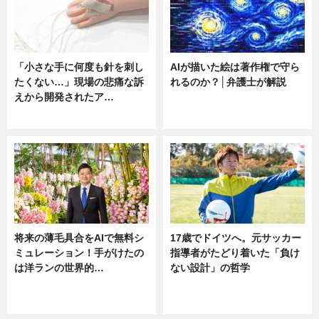
「小さな手に何度も針を刺し
AIが描いた絵は著作権で守ら
たくない…」現場の悲痛な訴
れるのか？│弁護士が解説
えから開発されたア…
ニュース
ニュース
将来の薄毛具合をAIで無料シ
17歳でドイツへ。元サッカー
ミュレーション！手がけたの
指導者がたどり着いた「負け
は洋ランの世界的…
ない設計」の哲学
ニュース
ニュース
sponsored by 河野メリクロン