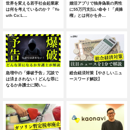
世界を変える若手社会起業家
婚活アプリで独身偽装の男性
は何を考えているのか？「Yo
に55万円支払い命令！「貞操
uth Co:L…
権」とは何かを弁…
スキル
専門家インタビュー
急増中の「爆破予告」冗談で
総合経済対策【やさしいニュ
は済まされない！どんな罪に
ースワード解説】
なるか弁護士に聞い…
ニュース
専門家インタビュー