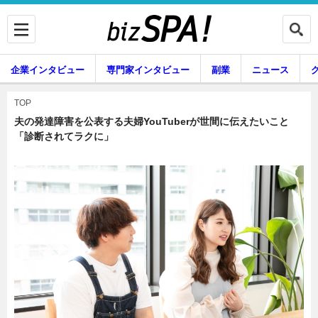
企業インタビュー
専門家インタビュー
副業
ニュース
暮らし
エンタメ
TOP
夫の発達障害を公表する夫婦YouTuberが世間に伝えたいこと
「診断されてラクに」
企業インタビュー
専門家インタビュー
副業
ニュース
グルメ
スキル