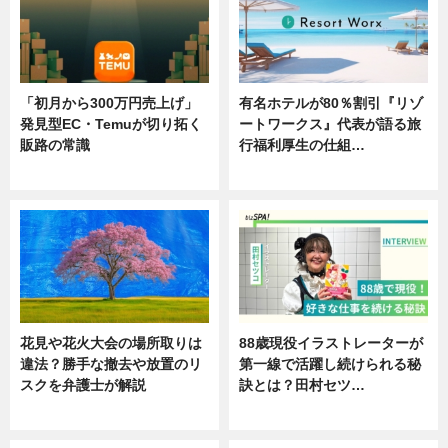
「初月から300万円売上げ」
有名ホテルが80％割引『リゾ
発見型EC・Temuが切り拓く
ートワークス』代表が語る旅
販路の常識
行福利厚生の仕組…
ニュース
ニュース
花見や花火大会の場所取りは
88歳現役イラストレーターが
違法？勝手な撤去や放置のリ
第一線で活躍し続けられる秘
スクを弁護士が解説
訣とは？田村セツ…
ニュース
専門家インタビュー