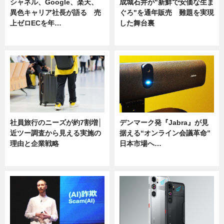
シャネル、Google、楽天、
成城石井が"新鮮で安価な生ま
異色キャリア社長が語る 売
ぐろ"を通年販売 難題を実現
上ゼロECを年…
した舞台裏
ニュース
ニュース
社員旅行のニーズが約7割増│
デンマーク発『Jabra』が見
近ツー調査から見える実施の
据える“オンライン会議革命”
理由と企業戦略
日本市場へ…
ニュース
ニュース