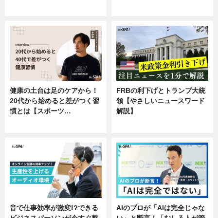
企業インタビュー
健康の土台は足のケアから！
FRBの利下げとトランプ大統
20代から始めると差がつく習
領【やさしいニュースワード
慣とは【スポーツ…
解説】
専門家インタビュー
ニュース
音で仕事効率が激変!?できる
AIのプロが「AIは完全じゃな
ビジネスパーソンが今すぐ整
い」と断言！「むしろ人が管