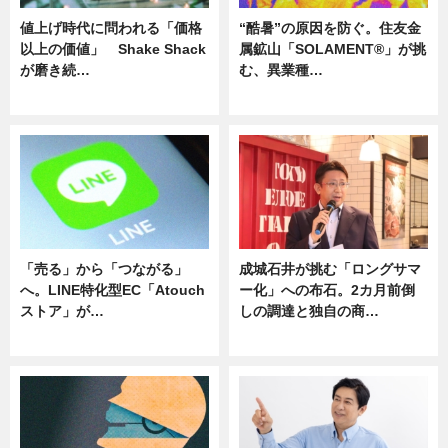
値上げ時代に問われる「価格
“酷暑”の原因を防ぐ。住友金
以上の価値」 Shake Shack
属鉱山「SOLAMENT®」が挑
が磨き続…
む、異業種…
ニュース
ニュース
「売る」から「つながる」
成城石井が挑む「ロングサマ
へ。LINE特化型EC「Atouch
ー化」への布石。2カ月前倒
ストア」が…
しの調達と独自の商…
ニュース
ニュース