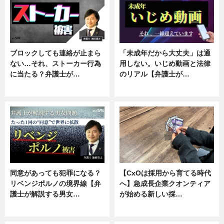
ブロックしても連絡が止まら
「未成年だから大丈夫」は通
ない…それ、ストーカー行為
用しない。いじめ動画と法律
に当たる？弁護士が…
のリアル【弁護士が…
ニュース, 専門家インタビュー
ニュース, 専門家インタビュー
同意があっても犯罪になる？
【CxOは採用から育てる時代
リベンジポルノの境界線【弁
へ】急成長企業クオンティア
護士が解説する男女…
が始める新しい採…
専門家インタビュー
ニュース