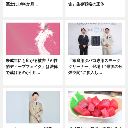
護士に1年6か月…
舍』生存戦略の正体
ニュース
企業インタビュー
未成年にも広がる被害『AI性
「家庭用タバコ専用スモーク
的ディープフェイク』は法律
クリーナー」登場！“最後の分
で裁けるのか│弁…
煙空間”に参入し…
ニュース
ニュース