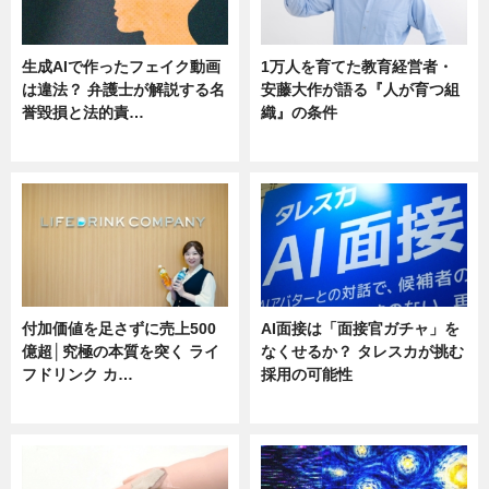
生成AIで作ったフェイク動画
1万人を育てた教育経営者・
は違法？ 弁護士が解説する名
安藤大作が語る『人が育つ組
誉毀損と法的責…
織』の条件
ニュース
ニュース
付加価値を足さずに売上500
AI面接は「面接官ガチャ」を
億超│究極の本質を突く ライ
なくせるか？ タレスカが挑む
フドリンク カ…
採用の可能性
ニュース
ニュース