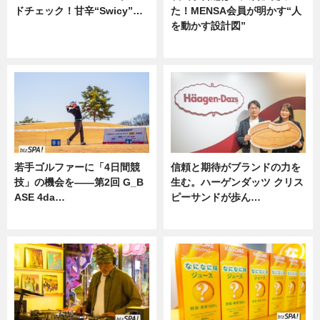
ドチェック！甘辛“Swicy”…
た！MENSA会員が明かす“人
を動かす設計図”
ニュース
ニュース
若手ゴルファーに「4日間競
信頼と期待がブランドの力を
技」の機会を——第2回 G_B
生む。ハーゲンダッツ クリス
ASE 4da…
ピーサンドが歩ん…
ニュース
ニュース