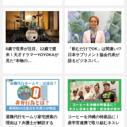
ニュース
ニュース
8歳で世界が注目、12歳で渡
「飲むだけでOK」は間違い!?
米！天才ドラマーYOYOKAが
日本サプリメント協会代表が
見た“本物の…
語るビジネスパ…
エンタメ
ニュース
退職代行モームリ家宅捜索の
コーヒーを沖縄の特産品に！
理由は？弁護士が解説する
産学官連携で取り組むネスレ