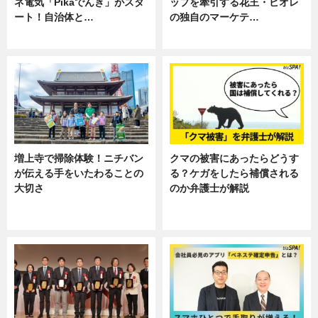
ネ電気「Pikaでんき」がスタ
ップを牽引する花王・ビオレ
ート！自治体と…
の独自のマーケテ…
ニュース
ニュース, 暮らし
増上寺で掃除体験！ニチバン
クマの被害にあったらどうす
が伝える手をいたわることの
る？ケガをしたら補償される
大切さ
のか弁護士が解説
ニュース, 企業インタビュー, 暮ら
専門家インタビュー
し