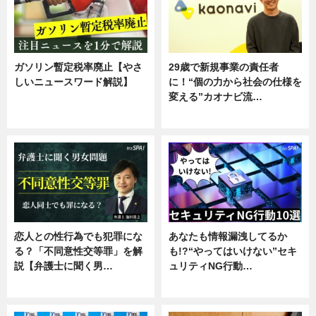
ガソリン暫定税率廃止【やさ
29歳で新規事業の責任者
しいニュースワード解説】
に！“個の力から社会の仕様を
変える”カオナビ流…
ニュース
企業インタビュー
恋人との性行為でも犯罪にな
あなたも情報漏洩してるか
る？「不同意性交等罪」を解
も!?“やってはいけない”セキ
説【弁護士に聞く男…
ュリティNG行動…
専門家インタビュー
専門家インタビュー