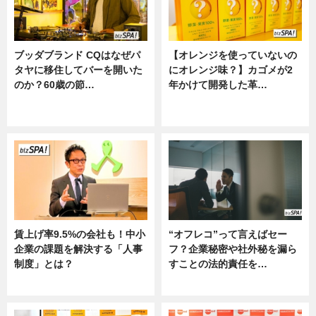
ブッダブランド CQはなぜパ
【オレンジを使っていないの
タヤに移住してバーを開いた
にオレンジ味？】カゴメが2
のか？60歳の節…
年かけて開発した革…
ニュース
グルメ, ニュース, 企業インタビュ
ー
賃上げ率9.5%の会社も！中小
“オフレコ”って言えばセー
企業の課題を解決する「人事
フ？企業秘密や社外秘を漏ら
制度」とは？
すことの法的責任を…
ニュース
ニュース, 専門家インタビュー