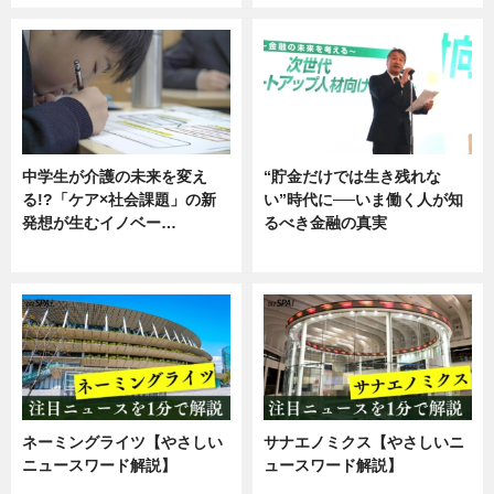
中学生が介護の未来を変え
“貯金だけでは生き残れな
る!?「ケア×社会課題」の新
い”時代に──いま働く人が知
発想が生むイノベー…
るべき金融の真実
ニュース
企業インタビュー
ネーミングライツ【やさしい
サナエノミクス【やさしいニ
ニュースワード解説】
ュースワード解説】