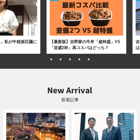
た」私が中核派区議に
【最新版】吉野家の牛丼「超特盛」VS
吉
「並盛2杯」高コスパはどっち？
は
新着記事