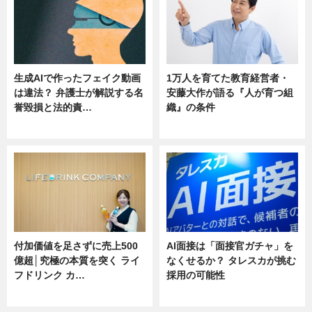
生成AIで作ったフェイク動画
1万人を育てた教育経営者・
は違法？ 弁護士が解説する名
安藤大作が語る『人が育つ組
誉毀損と法的責…
織』の条件
ニュース
ニュース
付加価値を足さずに売上500
AI面接は「面接官ガチャ」を
億超│究極の本質を突く ライ
なくせるか？ タレスカが挑む
フドリンク カ…
採用の可能性
ニュース
ニュース