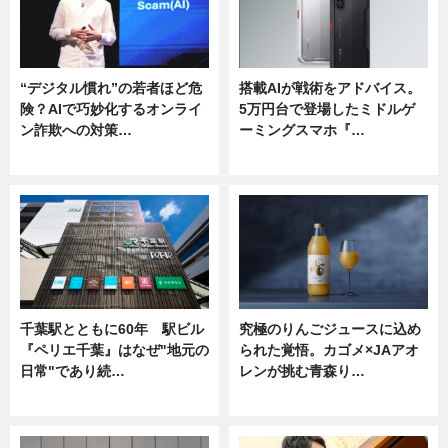
“デジタル慣れ”の若者ほど危
搭載AIが戦術をアドバイス。
険？AIで巧妙化するオンライ
5万円台で登場したミドルゲ
ン詐欺への対策…
ーミングスマホ『…
ニュース
ニュース
千葉駅とともに60年 駅ビル
究極のりんごジュースに込め
『ペリエ千葉』はなぜ"地元の
られた覚悟。カゴメ×JAアオ
日常"であり続…
レンが挑む青森り…
ニュース
ニュース