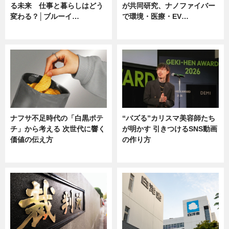
る未来 仕事と暮らしはどう
が共同研究、ナノファイバー
変わる？│ブルーイ…
で環境・医療・EV…
ニュース
ニュース
ナフサ不足時代の「白黒ポテ
“バズる”カリスマ美容師たち
チ」から考える 次世代に響く
が明かす 引きつけるSNS動画
価値の伝え方
の作り方
ニュース
ニュース