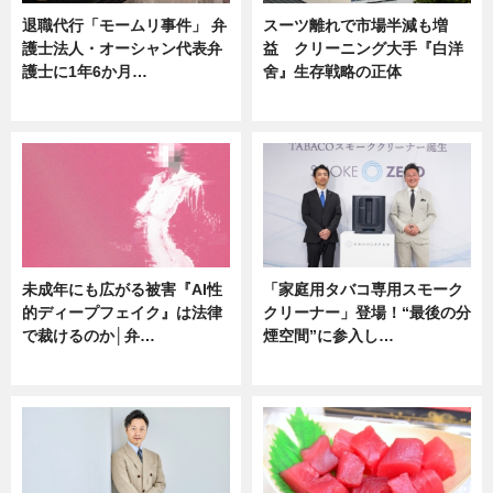
退職代行「モームリ事件」 弁
スーツ離れで市場半減も増
護士法人・オーシャン代表弁
益 クリーニング大手『白洋
護士に1年6か月…
舍』生存戦略の正体
ニュース
企業インタビュー
未成年にも広がる被害『AI性
「家庭用タバコ専用スモーク
的ディープフェイク』は法律
クリーナー」登場！“最後の分
で裁けるのか│弁…
煙空間”に参入し…
ニュース
ニュース