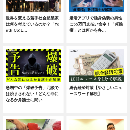
世界を変える若手社会起業家
婚活アプリで独身偽装の男性
は何を考えているのか？「Yo
に55万円支払い命令！「貞操
uth Co:L…
権」とは何かを弁…
スキル
専門家インタビュー
急増中の「爆破予告」冗談で
総合経済対策【やさしいニュ
は済まされない！どんな罪に
ースワード解説】
なるか弁護士に聞い…
ニュース
専門家インタビュー