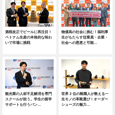
酒税改正でビールに再注目！
物価高の社会に挑む！福利厚
ベトナム生産の本格的な味わ
生がもたらす従業員・企業・
いで市場に挑戦
社会への恩恵と可能…
ニュース
ニュース
観光業の人材不足解消を専門
世界 2 位の靴職人が教える一
スクールが担う。学生の留学
生モノの革靴選び！オーダー
サポートも行うバン…
シューズの魅力…
ニュース, 企業インタビュー
ニュース, 専門家インタビュー