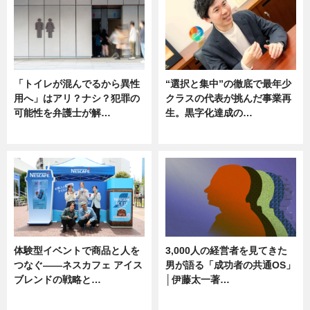
「トイレが混んでるから異性
“選択と集中”の徹底で最年少
用へ」はアリ？ナシ？犯罪の
クラスの代表が挑んだ事業再
可能性を弁護士が解…
生。黒字化達成の…
ニュース, 専門家インタビュー
ニュース
体験型イベントで商品と人を
3,000人の経営者を見てきた
つなぐ――ネスカフェ アイス
男が語る「成功者の共通OS」
ブレンドの戦略と…
│伊藤太一著…
ニュース
ニュース