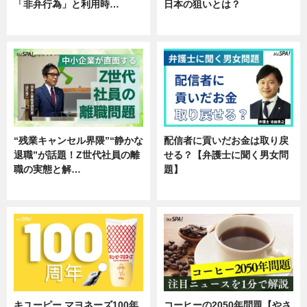
「非弁行為」と利用時…
日本の狙いとは？
専門家インタビュー
企業インタビュー
“残業キャンセル界隈”“静かな
配信者に貢いだお金は取り戻
退職”が話題！Z世代社員の離
せる？【弁護士に聞く男女問
職の実態と解…
題】
企業インタビュー
専門家インタビュー
キユーピー マヨネーズ100年
コーヒーの2050年問題【やさ