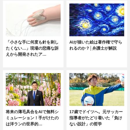
「小さな手に何度も針を刺し
AIが描いた絵は著作権で守ら
たくない…」現場の悲痛な訴
れるのか？│弁護士が解説
えから開発されたア…
ニュース
ニュース
将来の薄毛具合をAIで無料シ
17歳でドイツへ。元サッカー
ミュレーション！手がけたの
指導者がたどり着いた「負け
は洋ランの世界的…
ない設計」の哲学