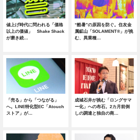
値上げ時代に問われる「価格
“酷暑”の原因を防ぐ。住友金
以上の価値」 Shake Shack
属鉱山「SOLAMENT®」が挑
が磨き続…
む、異業種…
ニュース
ニュース
「売る」から「つながる」
成城石井が挑む「ロングサマ
へ。LINE特化型EC「Atouch
ー化」への布石。2カ月前倒
ストア」が…
しの調達と独自の商…
ニュース
ニュース