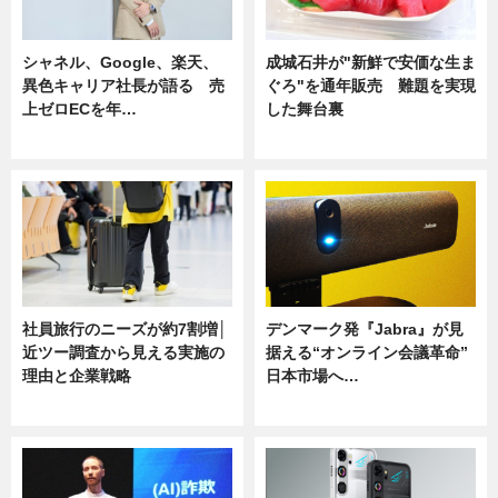
シャネル、Google、楽天、
成城石井が"新鮮で安価な生ま
異色キャリア社長が語る 売
ぐろ"を通年販売 難題を実現
上ゼロECを年…
した舞台裏
ニュース
ニュース
社員旅行のニーズが約7割増│
デンマーク発『Jabra』が見
近ツー調査から見える実施の
据える“オンライン会議革命”
理由と企業戦略
日本市場へ…
ニュース
ニュース