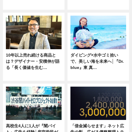
ニュース
専門家インタビュー
10年以上売れ続ける商品と
ダイビング×水中ゴミ拾い
は？デザイナー・安積伸が語
で、美しい海を未来へ│『Dr.
る「長く価値を生む…
blue』東 真…
ニュース
ニュース
高校生4人に1人が『闇バイ
「借金減らせます」ネット広