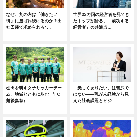
なぜ、丸の内は「働きたい
世界33カ国の経営者を見てき
街」に選ばれ続けるのか？出
たトップが語る、「成功する
社回帰で求められる“…
経営者」の共通点…
ニュース
ニュース
棚田を耕す女子サッカーチー
「美しくありたい」は贅沢で
ム。地域とともに歩む 『FC
はない――乳がん経験から見
越後妻有』
えた社会課題とビジ…
ニュース
ニュース