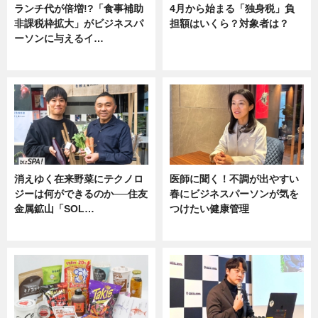
ランチ代が倍増!?「食事補助
4月から始まる「独身税」負
非課税枠拡大」がビジネスパ
担額はいくら？対象者は？
ーソンに与えるイ…
ニュース
ニュース
消えゆく在来野菜にテクノロ
医師に聞く！不調が出やすい
ジーは何ができるのか──住友
春にビジネスパーソンが気を
金属鉱山「SOL…
つけたい健康管理
ニュース
ニュース