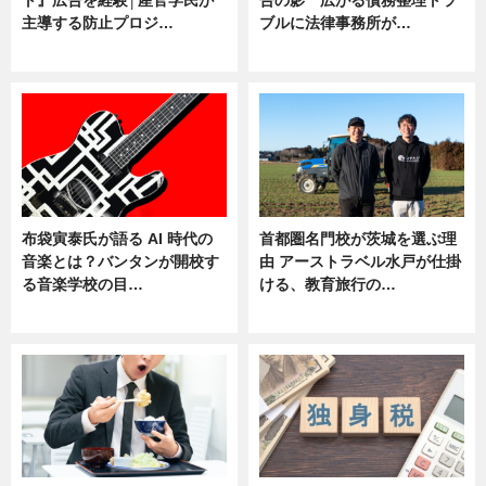
ト』広告を経験│産官学民が
告の影 広がる債務整理トラ
主導する防止プロジ…
ブルに法律事務所が…
ニュース
ニュース
布袋寅泰氏が語る AI 時代の
首都圏名門校が茨城を選ぶ理
音楽とは？バンタンが開校す
由 アーストラベル水戸が仕掛
る音楽学校の目…
ける、教育旅行の…
ニュース
ニュース