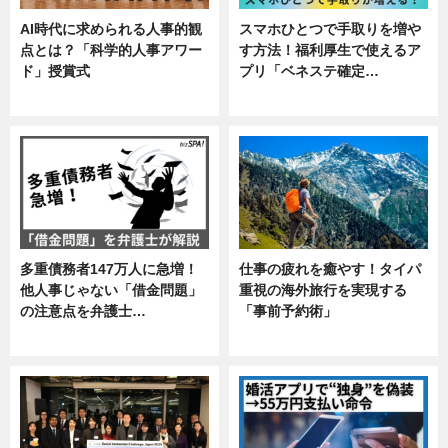
AI時代に求められる人事的観
スマホひとつで手取りを増や
点とは？「科学的人事アワー
す方法！福利厚生で使えるア
ド」授賞式
プリ「ベネステ確定…
ニュース
企業インタビュー
多重債務者147万人に急増！
仕事の疲れを癒やす！タイパ
他人事じゃない「借金問題」
重視の海外旅行を実現する
の注意点を弁護士…
「事前予約術」
専門家インタビュー
暮らし