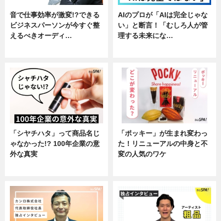
音で仕事効率が激変!?できる
AIのプロが「AIは完全じゃな
ビジネスパーソンが今すぐ整
い」と断言！「むしろ人が管
えるべきオーディ…
理する未来にな…
企業インタビュー
企業インタビュー
「シヤチハタ」って商品名じ
「ポッキー」が生まれ変わっ
ゃなかった!? 100年企業の意
た！リニューアルの中身と不
外な真実
変の人気のワケ
企業インタビュー
グルメ