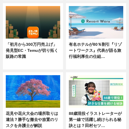
「初月から300万円売上げ」
有名ホテルが80％割引『リゾ
発見型EC・Temuが切り拓く
ートワークス』代表が語る旅
販路の常識
行福利厚生の仕組…
ニュース
ニュース
花見や花火大会の場所取りは
88歳現役イラストレーターが
違法？勝手な撤去や放置のリ
第一線で活躍し続けられる秘
スクを弁護士が解説
訣とは？田村セツ…