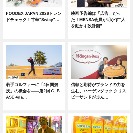
FOODEX JAPAN 2026トレン
映画予告編は「広告」だっ
ドチェック！甘辛“Swicy”…
た！MENSA会員が明かす“人
を動かす設計図”
ニュース
ニュース
若手ゴルファーに「4日間競
信頼と期待がブランドの力を
技」の機会を——第2回 G_B
生む。ハーゲンダッツ クリス
ASE 4da…
ピーサンドが歩ん…
ニュース
ニュース