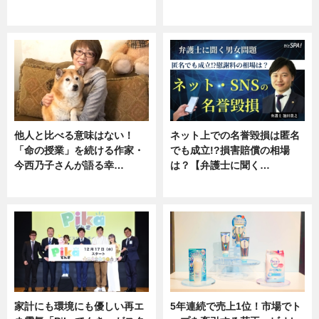
専門家インタビュー
ニュース
他人と比べる意味はない！
ネット上での名誉毀損は匿名
「命の授業」を続ける作家・
でも成立!?損害賠償の相場
今西乃子さんが語る幸…
は？【弁護士に聞く…
専門家インタビュー
専門家インタビュー
家計にも環境にも優しい再エ
5年連続で売上1位！市場でト