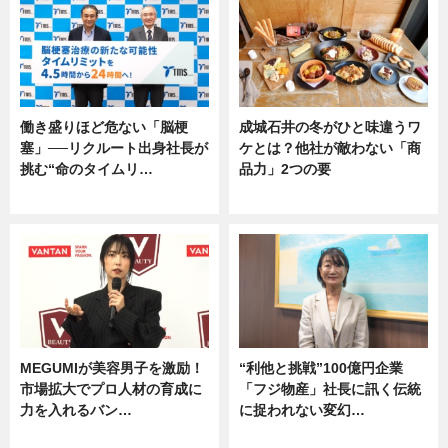
働き盛りほど危ない「脳梗
成城石井の冬がひと味違うワ
塞」──リクルート出身社長が
ケとは？他社が敵わない「商
挑む“命のタイムリ…
品力」2つの要
企業インタビュー
グルメ
MEGUMIが美容男子を激励！
“利他と挑戦”100億円企業
市場拡大でプロ人材の育成に
「フジ物産」社長に訊く伝統
力を入れるバン…
に捉われない変幻…
企業インタビュー
ニュース