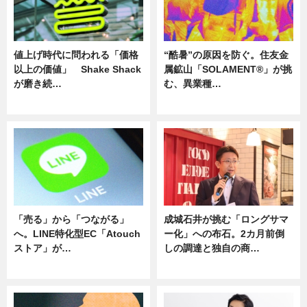
値上げ時代に問われる「価格
“酷暑”の原因を防ぐ。住友金
以上の価値」 Shake Shack
属鉱山「SOLAMENT®」が挑
が磨き続…
む、異業種…
ニュース
ニュース
「売る」から「つながる」
成城石井が挑む「ロングサマ
へ。LINE特化型EC「Atouch
ー化」への布石。2カ月前倒
ストア」が…
しの調達と独自の商…
ニュース
ニュース