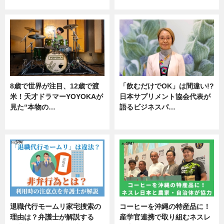
ニュース
ニュース
8歳で世界が注目、12歳で渡
「飲むだけでOK」は間違い!?
米！天才ドラマーYOYOKAが
日本サプリメント協会代表が
見た“本物の…
語るビジネスパ…
エンタメ
ニュース
退職代行モームリ家宅捜索の
コーヒーを沖縄の特産品に！
理由は？弁護士が解説する
産学官連携で取り組むネスレ