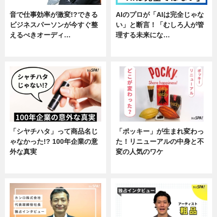
音で仕事効率が激変!?できる
AIのプロが「AIは完全じゃな
ビジネスパーソンが今すぐ整
い」と断言！「むしろ人が管
えるべきオーディ…
理する未来にな…
企業インタビュー
企業インタビュー
「シヤチハタ」って商品名じ
「ポッキー」が生まれ変わっ
ゃなかった!? 100年企業の意
た！リニューアルの中身と不
外な真実
変の人気のワケ
企業インタビュー
グルメ