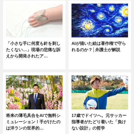
「小さな手に何度も針を刺し
AIが描いた絵は著作権で守ら
たくない…」現場の悲痛な訴
れるのか？│弁護士が解説
えから開発されたア…
ニュース
ニュース
将来の薄毛具合をAIで無料シ
17歳でドイツへ。元サッカー
ミュレーション！手がけたの
指導者がたどり着いた「負け
は洋ランの世界的…
ない設計」の哲学