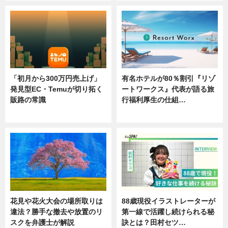
「初月から300万円売上げ」
有名ホテルが80％割引『リゾ
発見型EC・Temuが切り拓く
ートワークス』代表が語る旅
販路の常識
行福利厚生の仕組…
ニュース
ニュース
花見や花火大会の場所取りは
88歳現役イラストレーターが
違法？勝手な撤去や放置のリ
第一線で活躍し続けられる秘
スクを弁護士が解説
訣とは？田村セツ…