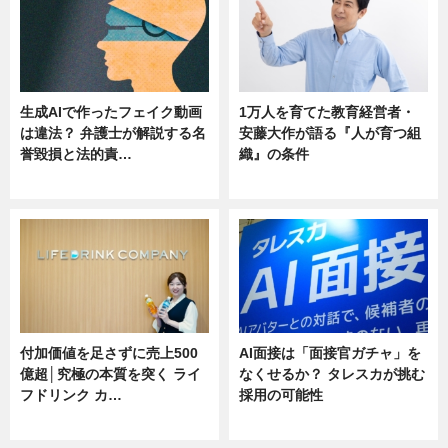
生成AIで作ったフェイク動画
1万人を育てた教育経営者・
は違法？ 弁護士が解説する名
安藤大作が語る『人が育つ組
誉毀損と法的責…
織』の条件
ニュース
ニュース
付加価値を足さずに売上500
AI面接は「面接官ガチャ」を
億超│究極の本質を突く ライ
なくせるか？ タレスカが挑む
フドリンク カ…
採用の可能性
ニュース
ニュース