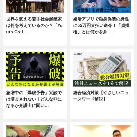
世界を変える若手社会起業家
婚活アプリで独身偽装の男性
は何を考えているのか？「Yo
に55万円支払い命令！「貞操
uth Co:L…
権」とは何かを弁…
スキル
専門家インタビュー
急増中の「爆破予告」冗談で
総合経済対策【やさしいニュ
は済まされない！どんな罪に
ースワード解説】
なるか弁護士に聞い…
ニュース
専門家インタビュー