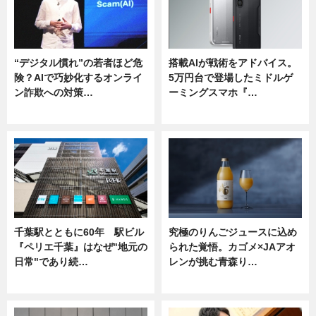
“デジタル慣れ”の若者ほど危
搭載AIが戦術をアドバイス。
険？AIで巧妙化するオンライ
5万円台で登場したミドルゲ
ン詐欺への対策…
ーミングスマホ『…
ニュース
ニュース
千葉駅とともに60年 駅ビル
究極のりんごジュースに込め
『ペリエ千葉』はなぜ"地元の
られた覚悟。カゴメ×JAアオ
日常"であり続…
レンが挑む青森り…
ニュース
ニュース