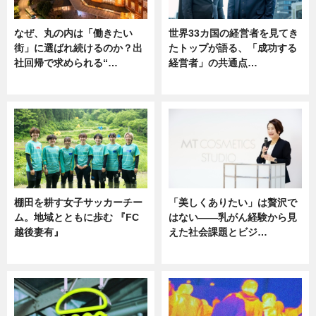
なぜ、丸の内は「働きたい
世界33カ国の経営者を見てき
街」に選ばれ続けるのか？出
たトップが語る、「成功する
社回帰で求められる“…
経営者」の共通点…
ニュース
ニュース
棚田を耕す女子サッカーチー
「美しくありたい」は贅沢で
ム。地域とともに歩む 『FC
はない――乳がん経験から見
越後妻有』
えた社会課題とビジ…
ニュース
ニュース