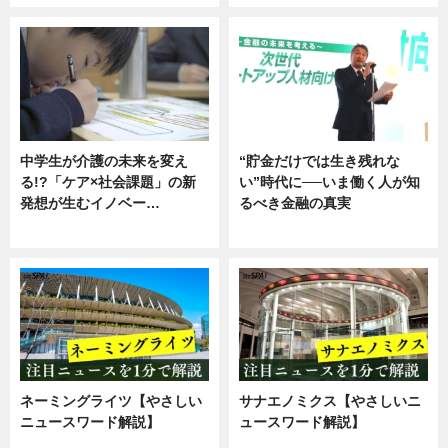
中学生が介護の未来を変え
“貯金だけでは生き残れな
る!?「ケア×社会課題」の新
い”時代に──いま働く人が知
発想が生むイノベー…
るべき金融の真実
ニュース
企業インタビュー
ネーミングライツ【やさしい
サナエノミクス【やさしいニ
ニュースワード解説】
ュースワード解説】