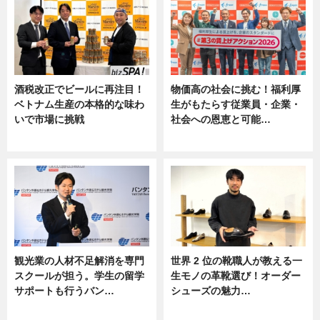
酒税改正でビールに再注目！
物価高の社会に挑む！福利厚
ベトナム生産の本格的な味わ
生がもたらす従業員・企業・
いで市場に挑戦
社会への恩恵と可能…
ニュース
ニュース
観光業の人材不足解消を専門
世界 2 位の靴職人が教える一
スクールが担う。学生の留学
生モノの革靴選び！オーダー
サポートも行うバン…
シューズの魅力…
ニュース, 企業インタビュー
ニュース, 専門家インタビュー