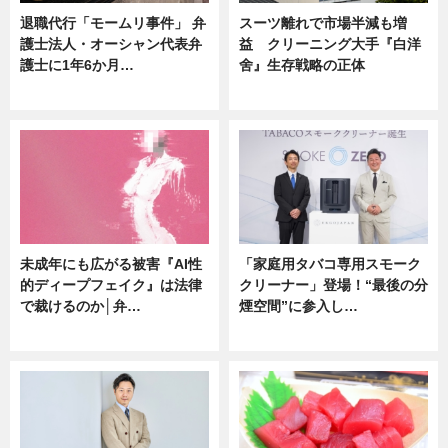
退職代行「モームリ事件」 弁
スーツ離れで市場半減も増
護士法人・オーシャン代表弁
益 クリーニング大手『白洋
護士に1年6か月…
舍』生存戦略の正体
ニュース
企業インタビュー
未成年にも広がる被害『AI性
「家庭用タバコ専用スモーク
的ディープフェイク』は法律
クリーナー」登場！“最後の分
で裁けるのか│弁…
煙空間”に参入し…
ニュース
ニュース