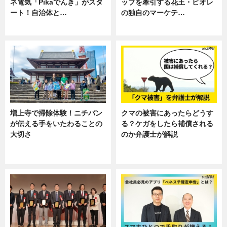
ネ電気「Pikaでんき」がスタ
ップを牽引する花王・ビオレ
ート！自治体と…
の独自のマーケテ…
ニュース
ニュース, 暮らし
増上寺で掃除体験！ニチバン
クマの被害にあったらどうす
が伝える手をいたわることの
る？ケガをしたら補償される
大切さ
のか弁護士が解説
ニュース, 企業インタビュー, 暮ら
専門家インタビュー
し