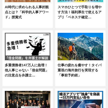
AI時代に求められる人事的観
スマホひとつで手取りを増や
点とは？「科学的人事アワー
す方法！福利厚生で使えるア
ド」授賞式
プリ「ベネステ確定…
ニュース
企業インタビュー
多重債務者147万人に急増！
仕事の疲れを癒やす！タイパ
他人事じゃない「借金問題」
重視の海外旅行を実現する
の注意点を弁護士…
「事前予約術」
専門家インタビュー
暮らし