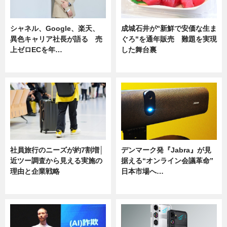
シャネル、Google、楽天、
成城石井が"新鮮で安価な生ま
異色キャリア社長が語る 売
ぐろ"を通年販売 難題を実現
上ゼロECを年…
した舞台裏
ニュース
ニュース
社員旅行のニーズが約7割増│
デンマーク発『Jabra』が見
近ツー調査から見える実施の
据える“オンライン会議革命”
理由と企業戦略
日本市場へ…
ニュース
ニュース