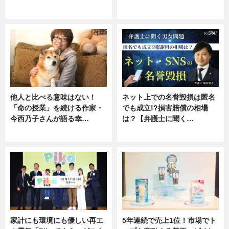
専門家インタビュー
ニュース
他人と比べる意味はない！
ネット上での名誉毀損は匿名
「命の授業」を続ける作家・
でも成立!?損害賠償の相場
今西乃子さんが語る幸…
は？【弁護士に聞く…
専門家インタビュー
専門家インタビュー
家計にも環境にも優しい再エ
5年連続で売上1位！市場でト