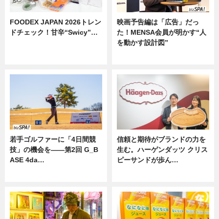
FOODEX JAPAN 2026トレン
映画予告編は「広告」だっ
ドチェック！甘辛“Swicy”…
た！MENSA会員が明かす“人
を動かす設計図”
ニュース
ニュース
若手ゴルファーに「4日間競
信頼と期待がブランドの力を
技」の機会を——第2回 G_B
生む。ハーゲンダッツ クリス
ASE 4da…
ピーサンドが歩ん…
ニュース
ニュース