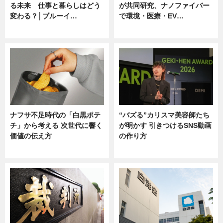
る未来 仕事と暮らしはどう
が共同研究、ナノファイバー
変わる？│ブルーイ…
で環境・医療・EV…
ニュース
ニュース
ナフサ不足時代の「白黒ポテ
“バズる”カリスマ美容師たち
チ」から考える 次世代に響く
が明かす 引きつけるSNS動画
価値の伝え方
の作り方
ニュース
ニュース