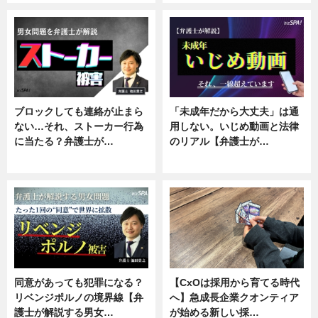
ブロックしても連絡が止まら
「未成年だから大丈夫」は通
ない…それ、ストーカー行為
用しない。いじめ動画と法律
に当たる？弁護士が…
のリアル【弁護士が…
ニュース, 専門家インタビュー
ニュース, 専門家インタビュー
同意があっても犯罪になる？
【CxOは採用から育てる時代
リベンジポルノの境界線【弁
へ】急成長企業クオンティア
護士が解説する男女…
が始める新しい採…