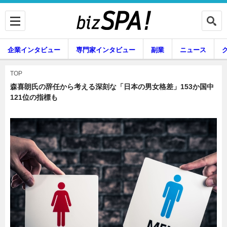
企業インタビュー
専門家インタビュー
副業
ニュース
暮らし
エンタメ
TOP
森喜朗氏の辞任から考える深刻な「日本の男女格差」153か国中
121位の指標も
企業インタビュー
専門家インタビュー
副業
ニュース
グルメ
スキル