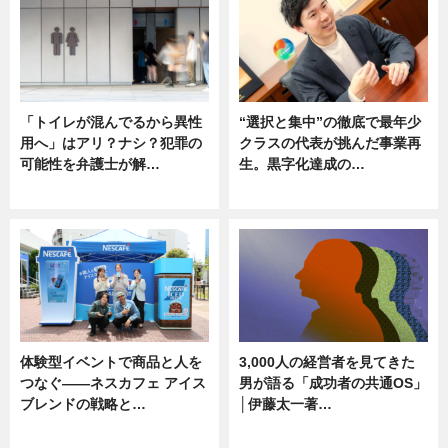
「トイレが混んでるから異性
“選択と集中”の徹底で最年少
用へ」はアリ？ナシ？犯罪の
クラスの代表が挑んだ事業再
可能性を弁護士が解…
生。黒字化達成の…
ニュース, 専門家インタビュー
ニュース
体験型イベントで商品と人を
3,000人の経営者を見てきた
つなぐ――ネスカフェ アイス
男が語る「成功者の共通OS」
ブレンドの戦略と…
│伊藤太一著…
ニュース
ニュース