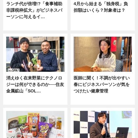
ランチ代が倍増!?「食事補助
4月から始まる「独身税」負
非課税枠拡大」がビジネスパ
担額はいくら？対象者は？
ーソンに与えるイ…
ニュース
ニュース
消えゆく在来野菜にテクノロ
医師に聞く！不調が出やすい
ジーは何ができるのか──住友
春にビジネスパーソンが気を
金属鉱山「SOL…
つけたい健康管理
ニュース
ニュース