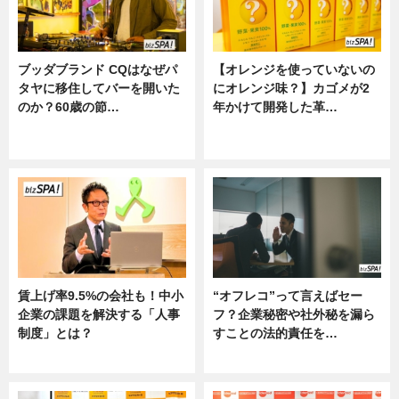
ブッダブランド CQはなぜパ
【オレンジを使っていないの
タヤに移住してバーを開いた
にオレンジ味？】カゴメが2
のか？60歳の節…
年かけて開発した革…
ニュース
グルメ, ニュース, 企業インタビュ
ー
賃上げ率9.5%の会社も！中小
“オフレコ”って言えばセー
企業の課題を解決する「人事
フ？企業秘密や社外秘を漏ら
制度」とは？
すことの法的責任を…
ニュース
ニュース, 専門家インタビュー