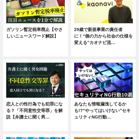
ガソリン暫定税率廃止【やさ
29歳で新規事業の責任者
しいニュースワード解説】
に！“個の力から社会の仕様を
変える”カオナビ流…
ニュース
企業インタビュー
恋人との性行為でも犯罪にな
あなたも情報漏洩してるか
る？「不同意性交等罪」を解
も!?“やってはいけない”セキ
説【弁護士に聞く男…
ュリティNG行動…
専門家インタビュー
専門家インタビュー