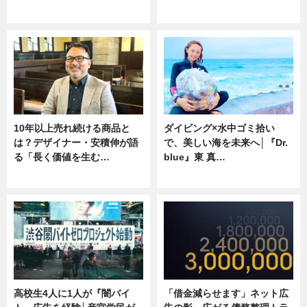
ニュース
専門家インタビュー
10年以上売れ続ける商品と
ダイビング×水中ゴミ拾い
は？デザイナー・安積伸が語
で、美しい海を未来へ│『Dr.
る「長く価値を生む…
blue』東 真…
ニュース
ニュース
高校生4人に1人が『闇バイ
「借金減らせます」ネット広