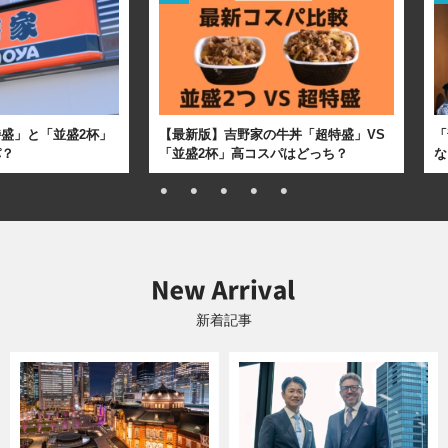
盛」と「並盛2杯」
【最新版】吉野家の牛丼「超特盛」VS
「
パ？
「並盛2杯」高コスパはどっち？
な
新着記事