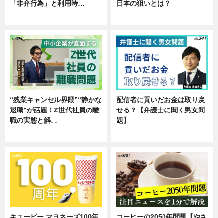
「非弁行為」と利用時…
日本の狙いとは？
専門家インタビュー
企業インタビュー
“残業キャンセル界隈”“静かな
配信者に貢いだお金は取り戻
退職”が話題！Z世代社員の離
せる？【弁護士に聞く男女問
職の実態と解…
題】
企業インタビュー
専門家インタビュー
キユーピー マヨネーズ100年
コーヒーの2050年問題【やさ