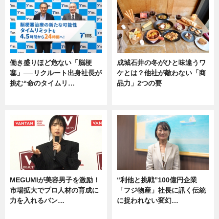
働き盛りほど危ない「脳梗
成城石井の冬がひと味違うワ
塞」──リクルート出身社長が
ケとは？他社が敵わない「商
挑む“命のタイムリ…
品力」2つの要
企業インタビュー
グルメ
MEGUMIが美容男子を激励！
“利他と挑戦”100億円企業
市場拡大でプロ人材の育成に
「フジ物産」社長に訊く伝統
力を入れるバン…
に捉われない変幻…
企業インタビュー
ニュース