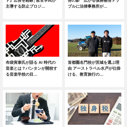
ト』広告を経験│産官学民が
告の影 広がる債務整理トラ
主導する防止プロジ…
ブルに法律事務所が…
ニュース
ニュース
布袋寅泰氏が語る AI 時代の
首都圏名門校が茨城を選ぶ理
音楽とは？バンタンが開校す
由 アーストラベル水戸が仕掛
る音楽学校の目…
ける、教育旅行の…
ニュース
ニュース