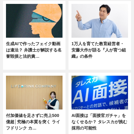
生成AIで作ったフェイク動画
1万人を育てた教育経営者・
は違法？ 弁護士が解説する名
安藤大作が語る『人が育つ組
誉毀損と法的責…
織』の条件
ニュース
ニュース
付加価値を足さずに売上500
AI面接は「面接官ガチャ」を
億超│究極の本質を突く ライ
なくせるか？ タレスカが挑む
フドリンク カ…
採用の可能性