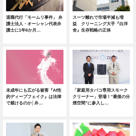
退職代行「モームリ事件」 弁
スーツ離れで市場半減も増
護士法人・オーシャン代表弁
益 クリーニング大手『白洋
護士に1年6か月…
舍』生存戦略の正体
ニュース
企業インタビュー
未成年にも広がる被害『AI性
「家庭用タバコ専用スモーク
的ディープフェイク』は法律
クリーナー」登場！“最後の分
で裁けるのか│弁…
煙空間”に参入し…
ニュース
ニュース