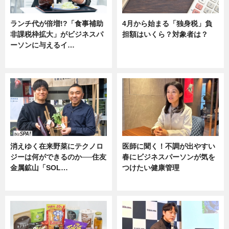
ランチ代が倍増!?「食事補助
4月から始まる「独身税」負
非課税枠拡大」がビジネスパ
担額はいくら？対象者は？
ーソンに与えるイ…
ニュース
ニュース
消えゆく在来野菜にテクノロ
医師に聞く！不調が出やすい
ジーは何ができるのか──住友
春にビジネスパーソンが気を
金属鉱山「SOL…
つけたい健康管理
ニュース
ニュース