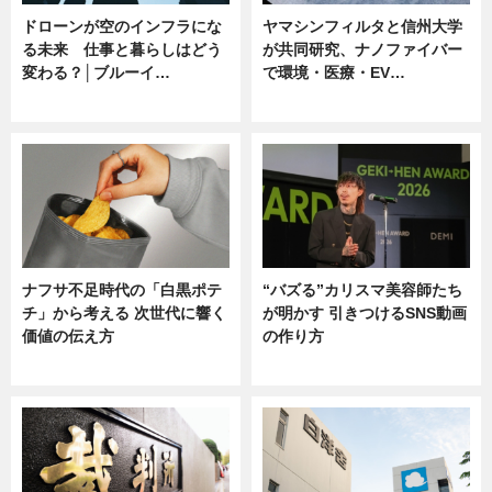
ドローンが空のインフラにな
ヤマシンフィルタと信州大学
る未来 仕事と暮らしはどう
が共同研究、ナノファイバー
変わる？│ブルーイ…
で環境・医療・EV…
ニュース
ニュース
ナフサ不足時代の「白黒ポテ
“バズる”カリスマ美容師たち
チ」から考える 次世代に響く
が明かす 引きつけるSNS動画
価値の伝え方
の作り方
ニュース
ニュース