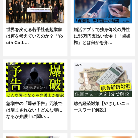
世界を変える若手社会起業家
婚活アプリで独身偽装の男性
は何を考えているのか？「Yo
に55万円支払い命令！「貞操
uth Co:L…
権」とは何かを弁…
スキル
専門家インタビュー
急増中の「爆破予告」冗談で
総合経済対策【やさしいニュ
は済まされない！どんな罪に
ースワード解説】
なるか弁護士に聞い…
ニュース
専門家インタビュー