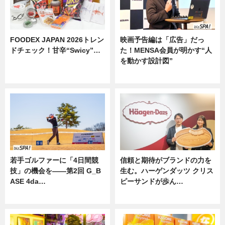
FOODEX JAPAN 2026トレン
映画予告編は「広告」だっ
ドチェック！甘辛“Swicy”…
た！MENSA会員が明かす“人
を動かす設計図”
ニュース
ニュース
若手ゴルファーに「4日間競
信頼と期待がブランドの力を
技」の機会を——第2回 G_B
生む。ハーゲンダッツ クリス
ASE 4da…
ピーサンドが歩ん…
ニュース
ニュース