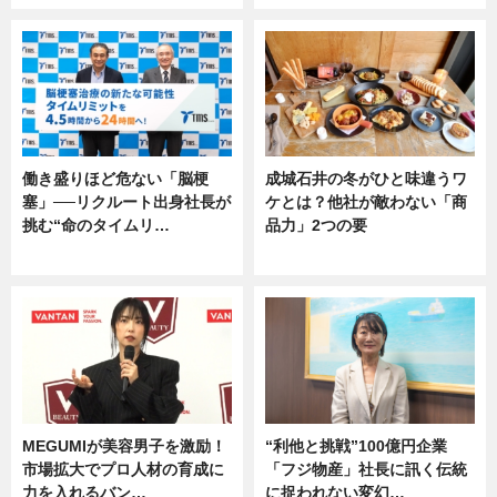
働き盛りほど危ない「脳梗
成城石井の冬がひと味違うワ
塞」──リクルート出身社長が
ケとは？他社が敵わない「商
挑む“命のタイムリ…
品力」2つの要
企業インタビュー
グルメ
MEGUMIが美容男子を激励！
“利他と挑戦”100億円企業
市場拡大でプロ人材の育成に
「フジ物産」社長に訊く伝統
力を入れるバン…
に捉われない変幻…