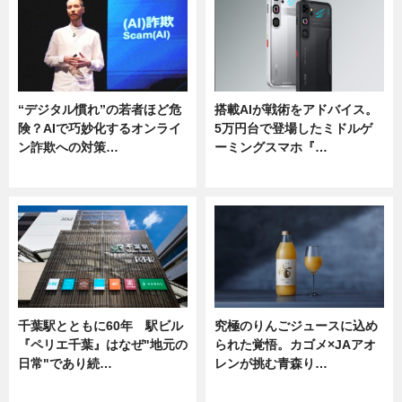
“デジタル慣れ”の若者ほど危
搭載AIが戦術をアドバイス。
険？AIで巧妙化するオンライ
5万円台で登場したミドルゲ
ン詐欺への対策…
ーミングスマホ『…
ニュース
ニュース
千葉駅とともに60年 駅ビル
究極のりんごジュースに込め
『ペリエ千葉』はなぜ"地元の
られた覚悟。カゴメ×JAアオ
日常"であり続…
レンが挑む青森り…
ニュース
ニュース