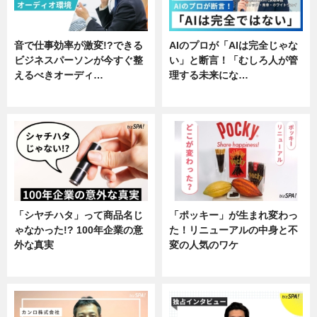
音で仕事効率が激変!?できる
AIのプロが「AIは完全じゃな
ビジネスパーソンが今すぐ整
い」と断言！「むしろ人が管
えるべきオーディ…
理する未来にな…
企業インタビュー
企業インタビュー
「シヤチハタ」って商品名じ
「ポッキー」が生まれ変わっ
ゃなかった!? 100年企業の意
た！リニューアルの中身と不
外な真実
変の人気のワケ
企業インタビュー
グルメ