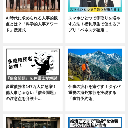
AI時代に求められる人事的観
スマホひとつで手取りを増や
点とは？「科学的人事アワー
す方法！福利厚生で使えるア
ド」授賞式
プリ「ベネステ確定…
ニュース
企業インタビュー
多重債務者147万人に急増！
仕事の疲れを癒やす！タイパ
他人事じゃない「借金問題」
重視の海外旅行を実現する
の注意点を弁護士…
「事前予約術」
専門家インタビュー
暮らし