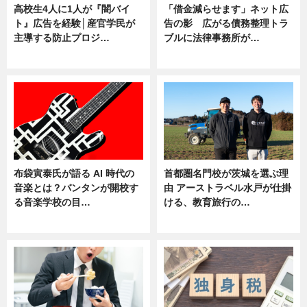
高校生4人に1人が『闇バイ
「借金減らせます」ネット広
ト』広告を経験│産官学民が
告の影 広がる債務整理トラ
主導する防止プロジ…
ブルに法律事務所が…
ニュース
ニュース
布袋寅泰氏が語る AI 時代の
首都圏名門校が茨城を選ぶ理
音楽とは？バンタンが開校す
由 アーストラベル水戸が仕掛
る音楽学校の目…
ける、教育旅行の…
ニュース
ニュース