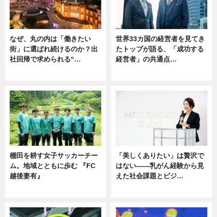
なぜ、丸の内は「働きたい
世界33カ国の経営者を見てき
街」に選ばれ続けるのか？出
たトップが語る、「成功する
社回帰で求められる“…
経営者」の共通点…
ニュース
ニュース
棚田を耕す女子サッカーチー
「美しくありたい」は贅沢で
ム。地域とともに歩む 『FC
はない――乳がん経験から見
越後妻有』
えた社会課題とビジ…
ニュース
ニュース