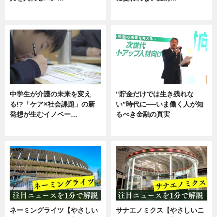
企業インタビュー
ニュース
中学生が介護の未来を変え
“貯金だけでは生き残れな
る!?「ケア×社会課題」の新
い”時代に──いま働く人が知
発想が生むイノベー…
るべき金融の真実
ニュース
企業インタビュー
ネーミングライツ【やさしい
サナエノミクス【やさしいニ