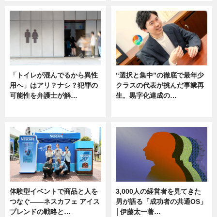
「トイレが混んでるから異性
“選択と集中”の徹底で最年少
用へ」はアリ？ナシ？犯罪の
クラスの代表が挑んだ事業再
可能性を弁護士が解…
生。黒字化達成の…
ニュース, 専門家インタビュー
ニュース
体験型イベントで商品と人を
3,000人の経営者を見てきた
つなぐ――ネスカフェ アイス
男が語る「成功者の共通OS」
ブレンドの戦略と…
│伊藤太一著…