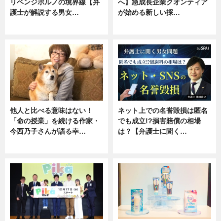
リベンジポルノの境界線【弁
へ】急成長企業クオンティア
護士が解説する男女…
が始める新しい採…
専門家インタビュー
ニュース
他人と比べる意味はない！
ネット上での名誉毀損は匿名
「命の授業」を続ける作家・
でも成立!?損害賠償の相場
今西乃子さんが語る幸…
は？【弁護士に聞く…
専門家インタビュー
専門家インタビュー