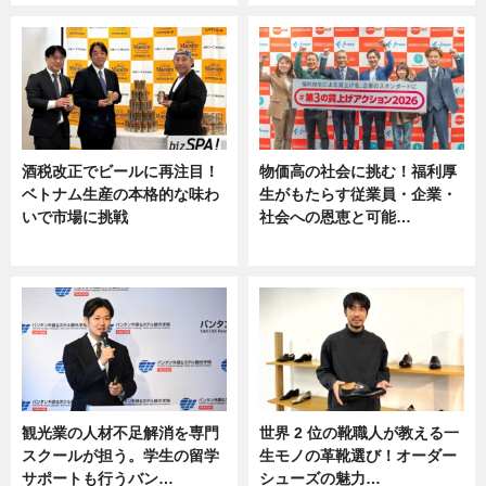
酒税改正でビールに再注目！
物価高の社会に挑む！福利厚
ベトナム生産の本格的な味わ
生がもたらす従業員・企業・
いで市場に挑戦
社会への恩恵と可能…
ニュース
ニュース
観光業の人材不足解消を専門
世界 2 位の靴職人が教える一
スクールが担う。学生の留学
生モノの革靴選び！オーダー
サポートも行うバン…
シューズの魅力…