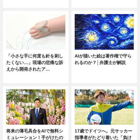
ニュース
ニュース
「小さな手に何度も針を刺し
AIが描いた絵は著作権で守ら
たくない…」現場の悲痛な訴
れるのか？│弁護士が解説
えから開発されたア…
ニュース
ニュース
将来の薄毛具合をAIで無料シ
17歳でドイツへ。元サッカー
ミュレーション！手がけたの
指導者がたどり着いた「負け