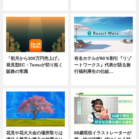
ニュース
ニュース
「初月から300万円売上げ」
有名ホテルが80％割引『リゾ
発見型EC・Temuが切り拓く
ートワークス』代表が語る旅
販路の常識
行福利厚生の仕組…
ニュース
ニュース
花見や花火大会の場所取りは
88歳現役イラストレーターが