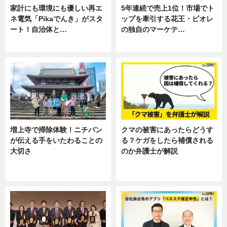
家計にも環境にも優しい再エ
5年連続で売上1位！市場でト
ネ電気「Pikaでんき」がスタ
ップを牽引する花王・ビオレ
ート！自治体と…
の独自のマーケテ…
ニュース
ニュース, 暮らし
増上寺で掃除体験！ニチバン
クマの被害にあったらどうす
が伝える手をいたわることの
る？ケガをしたら補償される
大切さ
のか弁護士が解説
ニュース, 企業インタビュー, 暮ら
専門家インタビュー
し