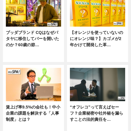
ブッダブランド CQはなぜパ
【オレンジを使っていないの
タヤに移住してバーを開いた
にオレンジ味？】カゴメが2
のか？60歳の節…
年かけて開発した革…
ニュース
グルメ, ニュース, 企業インタビュ
ー
賃上げ率9.5%の会社も！中小
“オフレコ”って言えばセー
企業の課題を解決する「人事
フ？企業秘密や社外秘を漏ら
制度」とは？
すことの法的責任を…
ニュース
ニュース, 専門家インタビュー