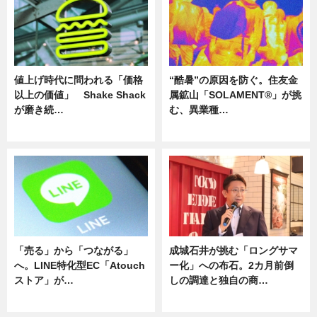
値上げ時代に問われる「価格
“酷暑”の原因を防ぐ。住友金
以上の価値」 Shake Shack
属鉱山「SOLAMENT®」が挑
が磨き続…
む、異業種…
ニュース
ニュース
「売る」から「つながる」
成城石井が挑む「ロングサマ
へ。LINE特化型EC「Atouch
ー化」への布石。2カ月前倒
ストア」が…
しの調達と独自の商…
ニュース
ニュース