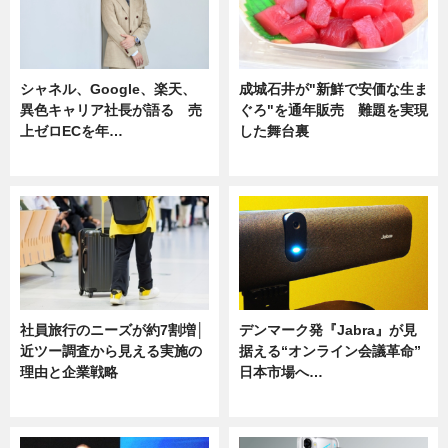
シャネル、Google、楽天、
成城石井が"新鮮で安価な生ま
異色キャリア社長が語る 売
ぐろ"を通年販売 難題を実現
上ゼロECを年…
した舞台裏
ニュース
ニュース
社員旅行のニーズが約7割増│
デンマーク発『Jabra』が見
近ツー調査から見える実施の
据える“オンライン会議革命”
理由と企業戦略
日本市場へ…
ニュース
ニュース