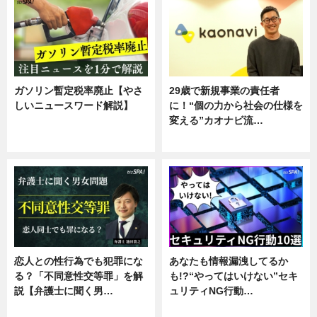
ガソリン暫定税率廃止【やさ
29歳で新規事業の責任者
しいニュースワード解説】
に！“個の力から社会の仕様を
変える”カオナビ流…
ニュース
企業インタビュー
恋人との性行為でも犯罪にな
あなたも情報漏洩してるか
る？「不同意性交等罪」を解
も!?“やってはいけない”セキ
説【弁護士に聞く男…
ュリティNG行動…
専門家インタビュー
専門家インタビュー