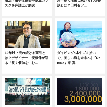
違法？勝手な撤去や放置のリ
第一線で活躍し続けられる秘
スクを弁護士が解説
訣とは？田村セツ…
ニュース
専門家インタビュー
10年以上売れ続ける商品と
ダイビング×水中ゴミ拾い
は？デザイナー・安積伸が語
で、美しい海を未来へ│『Dr.
る「長く価値を生む…
blue』東 真…
ニュース
ニュース