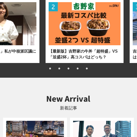
た」私が中核派区議に
【最新版】吉野家の牛丼「超特盛」VS
吉
「並盛2杯」高コスパはどっち？
は
新着記事