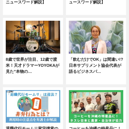
ニュースワード解説】
ュースワード解説】
ニュース
ニュース
8歳で世界が注目、12歳で渡
「飲むだけでOK」は間違い!?
米！天才ドラマーYOYOKAが
日本サプリメント協会代表が
見た“本物の…
語るビジネスパ…
エンタメ
ニュース
退職代行モームリ家宅捜索の
コーヒーを沖縄の特産品に！