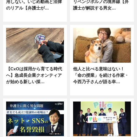
用しない。いじめ動画と法律
リベンジポルノの境界線【弁
のリアル【弁護士が…
護士が解説する男女…
ニュース, 専門家インタビュー
専門家インタビュー
【CxOは採用から育てる時代
他人と比べる意味はない！
へ】急成長企業クオンティア
「命の授業」を続ける作家・
が始める新しい採…
今西乃子さんが語る幸…
ニュース
専門家インタビュー