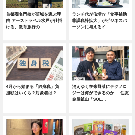
首都圏名門校が茨城を選ぶ理
ランチ代が倍増!?「食事補助
由 アーストラベル水戸が仕掛
非課税枠拡大」がビジネスパ
ける、教育旅行の…
ーソンに与えるイ…
ニュース
ニュース
4月から始まる「独身税」負
消えゆく在来野菜にテクノロ
担額はいくら？対象者は？
ジーは何ができるのか──住友
金属鉱山「SOL…
ニュース
ニュース