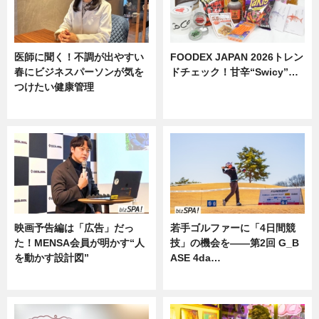
医師に聞く！不調が出やすい
FOODEX JAPAN 2026トレン
春にビジネスパーソンが気を
ドチェック！甘辛“Swicy”…
つけたい健康管理
ニュース
ニュース
映画予告編は「広告」だっ
若手ゴルファーに「4日間競
た！MENSA会員が明かす“人
技」の機会を——第2回 G_B
を動かす設計図”
ASE 4da…
ニュース
ニュース