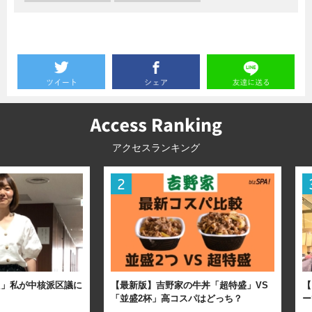
アクセスランキング
た」私が中核派区議に
【最新版】吉野家の牛丼「超特盛」VS
【
「並盛2杯」高コスパはどっち？
ー