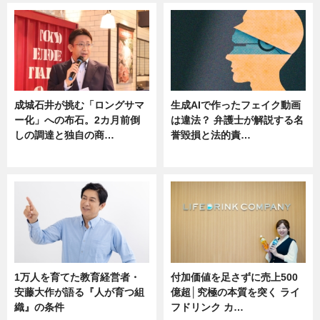
成城石井が挑む「ロングサマ
生成AIで作ったフェイク動画
ー化」への布石。2カ月前倒
は違法？ 弁護士が解説する名
しの調達と独自の商…
誉毀損と法的責…
ニュース
ニュース
1万人を育てた教育経営者・
付加価値を足さずに売上500
安藤大作が語る『人が育つ組
億超│究極の本質を突く ライ
織』の条件
フドリンク カ…