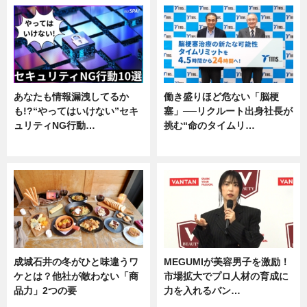
あなたも情報漏洩してるか
働き盛りほど危ない「脳梗
も!?“やってはいけない”セキ
塞」──リクルート出身社長が
ュリティNG行動…
挑む“命のタイムリ…
専門家インタビュー
企業インタビュー
成城石井の冬がひと味違うワ
MEGUMIが美容男子を激励！
ケとは？他社が敵わない「商
市場拡大でプロ人材の育成に
品力」2つの要
力を入れるバン…