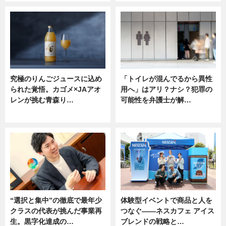
究極のりんごジュースに込め
「トイレが混んでるから異性
られた覚悟。カゴメ×JAアオ
用へ」はアリ？ナシ？犯罪の
レンが挑む青森り…
可能性を弁護士が解…
ニュース
ニュース, 専門家インタビュー
“選択と集中”の徹底で最年少
体験型イベントで商品と人を
クラスの代表が挑んだ事業再
つなぐ――ネスカフェ アイス
生。黒字化達成の…
ブレンドの戦略と…