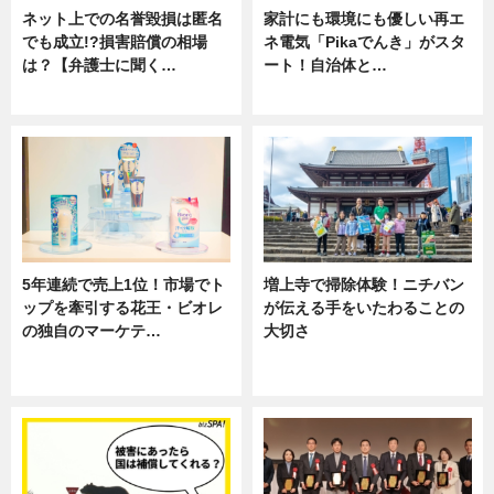
ネット上での名誉毀損は匿名
家計にも環境にも優しい再エ
でも成立!?損害賠償の相場
ネ電気「Pikaでんき」がスタ
は？【弁護士に聞く…
ート！自治体と…
専門家インタビュー
ニュース
5年連続で売上1位！市場でト
増上寺で掃除体験！ニチバン
ップを牽引する花王・ビオレ
が伝える手をいたわることの
の独自のマーケテ…
大切さ
ニュース, 暮らし
ニュース, 企業インタビュー, 暮ら
し