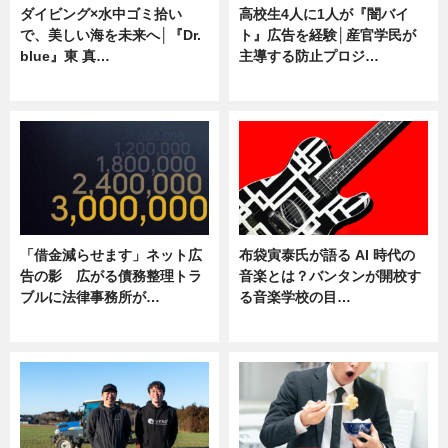
ダイビング×水中ゴミ拾い
高校生4人に1人が『闇バイ
で、美しい海を未来へ│『Dr.
ト』広告を経験│産官学民が
blue』東 真…
主導する防止プロジ…
ニュース
ニュース
「借金減らせます」ネット広
布袋寅泰氏が語る AI 時代の
告の影 広がる債務整理トラ
音楽とは？バンタンが開校す
ブルに法律事務所が…
る音楽学校の目…
ニュース
ニュース