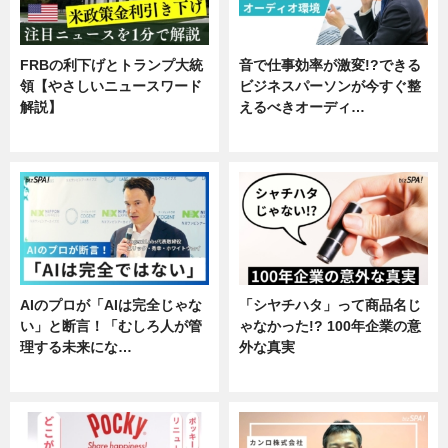
FRBの利下げとトランプ大統
音で仕事効率が激変!?できる
領【やさしいニュースワード
ビジネスパーソンが今すぐ整
解説】
えるべきオーディ…
ニュース
企業インタビュー
AIのプロが「AIは完全じゃな
「シヤチハタ」って商品名じ
い」と断言！「むしろ人が管
ゃなかった!? 100年企業の意
理する未来にな…
外な真実
企業インタビュー
企業インタビュー