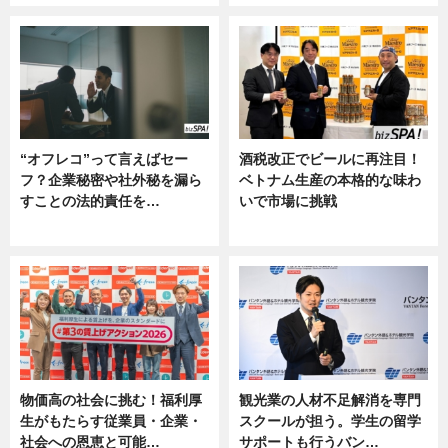
“オフレコ”って言えばセー
酒税改正でビールに再注目！
フ？企業秘密や社外秘を漏ら
ベトナム生産の本格的な味わ
すことの法的責任を…
いで市場に挑戦
ニュース, 専門家インタビュー
ニュース
物価高の社会に挑む！福利厚
観光業の人材不足解消を専門
生がもたらす従業員・企業・
スクールが担う。学生の留学
社会への恩恵と可能…
サポートも行うバン…