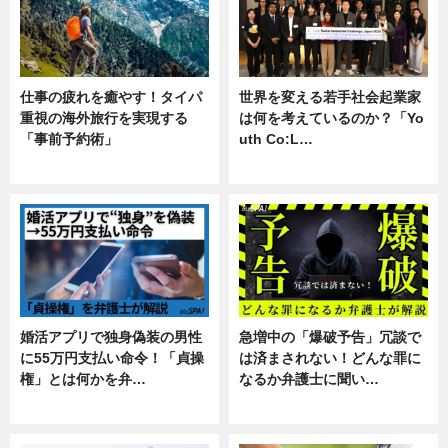
仕事の疲れを癒やす！タイパ
世界を変える若手社会起業家
重視の海外旅行を実現する
は何を考えているのか？「Yo
「事前予約術」
uth Co:L…
暮らし
スキル
婚活アプリで独身偽装の男性
急増中の「爆破予告」冗談で
に55万円支払い命令！「貞操
は済まされない！どんな罪に
権」とは何かを弁…
なるか弁護士に聞い…
専門家インタビュー
専門家インタビュー