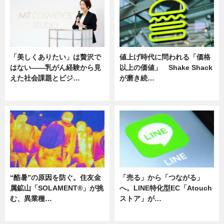
「美しくありたい」は贅沢で
値上げ時代に問われる「価格
はない――乳がん経験から見
以上の価値」 Shake Shack
えた社会課題とビジ…
が磨き続…
ニュース
ニュース
“酷暑”の原因を防ぐ。住友金
「売る」から「つながる」
属鉱山「SOLAMENT®」が挑
へ。LINE特化型EC「Atouch
む、異業種…
ストア」が…
ニュース
ニュース