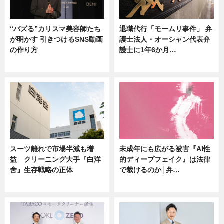
“バズる”カリスマ美容師たち
退職代行「モームリ事件」 弁
が明かす 引きつけるSNS動画
護士法人・オーシャン代表弁
の作り方
護士に1年6か月…
ニュース
ニュース
スーツ離れで市場半減も増
未成年にも広がる被害『AI性
益 クリーニング大手『白洋
的ディープフェイク』は法律
舍』生存戦略の正体
で裁けるのか│弁…
企業インタビュー
ニュース