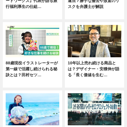
ートワークス』代表が語る旅
違法？勝手な撤去や放置のリ
行福利厚生の仕組…
スクを弁護士が解説
ニュース
ニュース
88歳現役イラストレーターが
10年以上売れ続ける商品と
第一線で活躍し続けられる秘
は？デザイナー・安積伸が語
訣とは？田村セツ…
る「長く価値を生む…
専門家インタビュー
ニュース