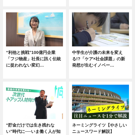
グルメ
企業インタビュー
“利他と挑戦”100億円企業
中学生が介護の未来を変え
「フジ物産」社長に訊く伝統
る!?「ケア×社会課題」の新
に捉われない変幻…
発想が生むイノベー…
ニュース
ニュース
“貯金だけでは生き残れな
ネーミングライツ【やさしい
い”時代に──いま働く人が知
ニュースワード解説】