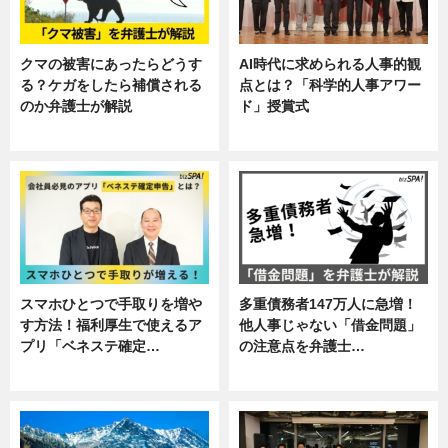
クマの被害にあったらどうす
AI時代に求められる人事的観
る？ケガをしたら補償される
点とは？「科学的人事アワー
のか弁護士が解説
ド」授賞式
専門家インタビュー
ニュース
スマホひとつで手取りを増や
多重債務者147万人に急増！
す方法！福利厚生で使えるア
他人事じゃない「借金問題」
プリ「ベネステ確定…
の注意点を弁護士…
企業インタビュー
専門家インタビュー