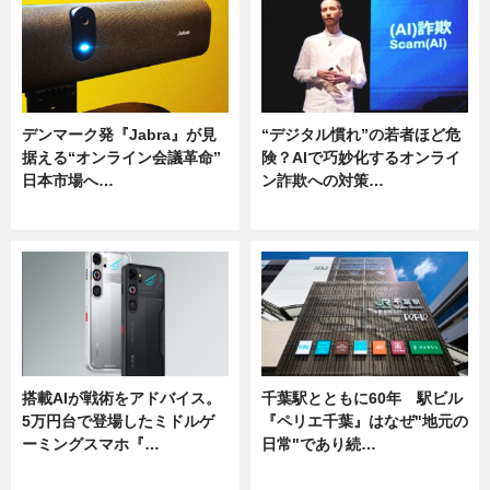
デンマーク発『Jabra』が見
“デジタル慣れ”の若者ほど危
据える“オンライン会議革命”
険？AIで巧妙化するオンライ
日本市場へ…
ン詐欺への対策…
ニュース
ニュース
搭載AIが戦術をアドバイス。
千葉駅とともに60年 駅ビル
5万円台で登場したミドルゲ
『ペリエ千葉』はなぜ"地元の
ーミングスマホ『…
日常"であり続…
ニュース
ニュース