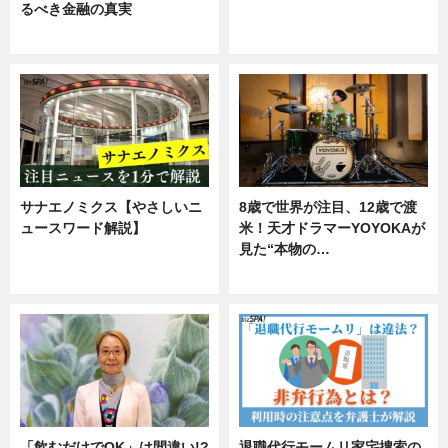
るべき金融の真実
ニュース
企業インタビュー
サナエノミクス【やさしいニ
8歳で世界が注目、12歳で渡
ュースワード解説】
米！天才ドラマーYOYOKAが
見た“本物の…
ニュース
エンタメ
「飲むだけでOK」は間違い!?
退職代行モームリ家宅捜索の