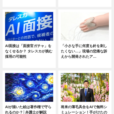
ニュース
ニュース
AI面接は「面接官ガチャ」を
「小さな手に何度も針を刺し
なくせるか？ タレスカが挑む
たくない…」現場の悲痛な訴
採用の可能性
えから開発されたア…
ニュース
ニュース
AIが描いた絵は著作権で守ら
将来の薄毛具合をAIで無料シ
れるのか？│弁護士が解説
ミュレーション！手がけたの