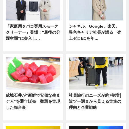
「家庭用タバコ専用スモーク
シャネル、Google、楽天、
クリーナー」登場！“最後の分
異色キャリア社長が語る 売
煙空間”に参入し…
上ゼロECを年…
ニュース
ニュース
成城石井が"新鮮で安価な生ま
社員旅行のニーズが約7割増│
ぐろ"を通年販売 難題を実現
近ツー調査から見える実施の
した舞台裏
理由と企業戦略
ニュース
ニュース