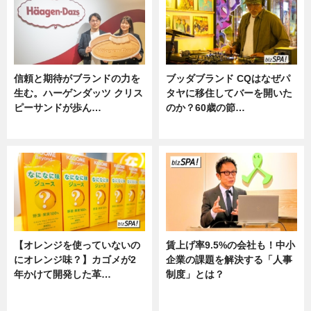
信頼と期待がブランドの力を
ブッダブランド CQはなぜパ
生む。ハーゲンダッツ クリス
タヤに移住してバーを開いた
ピーサンドが歩ん…
のか？60歳の節…
ニュース
ニュース
【オレンジを使っていないの
賃上げ率9.5%の会社も！中小
にオレンジ味？】カゴメが2
企業の課題を解決する「人事
年かけて開発した革…
制度」とは？
グルメ, ニュース, 企業インタビュ
ニュース
ー