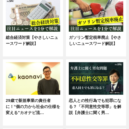
総合経済対策【やさしいニュ
ガソリン暫定税率廃止【やさ
ースワード解説】
しいニュースワード解説】
ニュース
ニュース
29歳で新規事業の責任者
恋人との性行為でも犯罪にな
に！“個の力から社会の仕様を
る？「不同意性交等罪」を解
変える”カオナビ流…
説【弁護士に聞く男…
企業インタビュー
専門家インタビュー