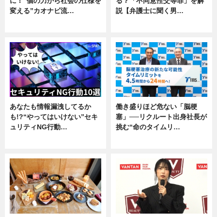
に！“個の力から社会の仕様を
る？「不同意性交等罪」を解
変える”カオナビ流…
説【弁護士に聞く男…
企業インタビュー
専門家インタビュー
あなたも情報漏洩してるか
働き盛りほど危ない「脳梗
も!?“やってはいけない”セキ
塞」──リクルート出身社長が
ュリティNG行動…
挑む“命のタイムリ…
専門家インタビュー
企業インタビュー