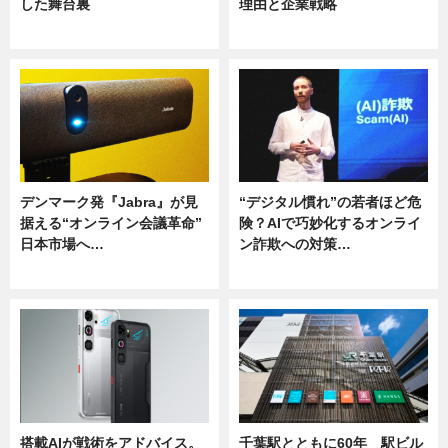
した舞台裏
理由と企業戦略
ニュース
ニュース
デンマーク発『Jabra』が見
“デジタル慣れ”の若者ほど危
据える“オンライン会議革命”
険？AIで巧妙化するオンライ
日本市場へ…
ン詐欺への対策…
ニュース
ニュース
搭載AIが戦術をアドバイス。
千葉駅とともに60年 駅ビル