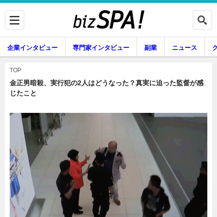
企業インタビュー
専門家インタビュー
副業
ニュース
暮らし
エンタメ
TOP
金正男暗殺、実行犯の2人はどうなった？真実に迫った監督が感
じたこと
企業インタビュー
専門家インタビュー
副業
ニュース
グルメ
スキル