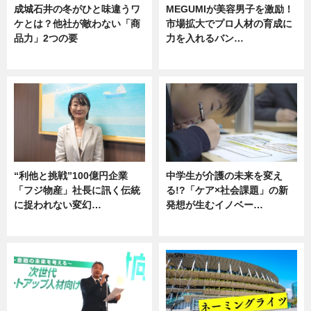
成城石井の冬がひと味違うワ
MEGUMIが美容男子を激励！
ケとは？他社が敵わない「商
市場拡大でプロ人材の育成に
品力」2つの要
力を入れるバン…
グルメ
企業インタビュー
“利他と挑戦”100億円企業
中学生が介護の未来を変え
「フジ物産」社長に訊く伝統
る!?「ケア×社会課題」の新
に捉われない変幻…
発想が生むイノベー…
ニュース
ニュース