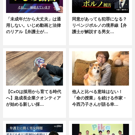
「未成年だから大丈夫」は通
同意があっても犯罪になる？
用しない。いじめ動画と法律
リベンジポルノの境界線【弁
のリアル【弁護士が…
護士が解説する男女…
ニュース, 専門家インタビュー
専門家インタビュー
【CxOは採用から育てる時代
他人と比べる意味はない！
へ】急成長企業クオンティア
「命の授業」を続ける作家・
が始める新しい採…
今西乃子さんが語る幸…
ニュース
専門家インタビュー