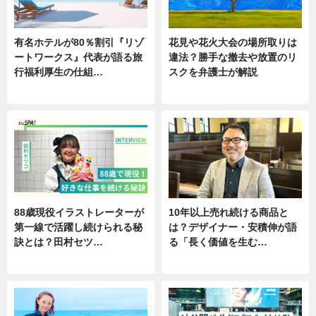
有名ホテルが80％割引『リゾ
花見や花火大会の場所取りは
ートワークス』代表が語る旅
違法？勝手な撤去や放置のリ
行福利厚生の仕組…
スクを弁護士が解説
ニュース
ニュース
88歳現役イラストレーターが
10年以上売れ続ける商品と
第一線で活躍し続けられる秘
は？デザイナー・安積伸が語
訣とは？田村セツ…
る「長く価値を生む…
専門家インタビュー
ニュース