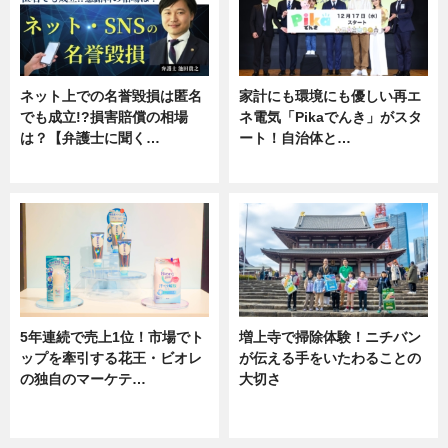
ネット上での名誉毀損は匿名
家計にも環境にも優しい再エ
でも成立!?損害賠償の相場
ネ電気「Pikaでんき」がスタ
は？【弁護士に聞く…
ート！自治体と…
専門家インタビュー
ニュース
5年連続で売上1位！市場でト
増上寺で掃除体験！ニチバン
ップを牽引する花王・ビオレ
が伝える手をいたわることの
の独自のマーケテ…
大切さ
ニュース, 暮らし
ニュース, 企業インタビュー, 暮ら
し