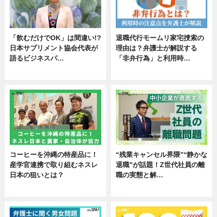
「飲むだけでOK」は間違い!?
退職代行モームリ家宅捜索の
日本サプリメント協会代表が
理由は？弁護士が解説する
語るビジネスパ…
「非弁行為」と利用時…
ニュース
専門家インタビュー
コーヒーを沖縄の特産品に！
“残業キャンセル界隈”“静かな
産学官連携で取り組むネスレ
退職”が話題！Z世代社員の離
日本の狙いとは？
職の実態と解…
企業インタビュー
企業インタビュー