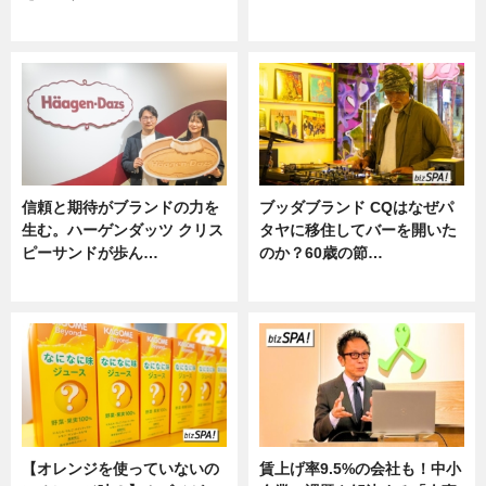
ニュース
ニュース
信頼と期待がブランドの力を
ブッダブランド CQはなぜパ
生む。ハーゲンダッツ クリス
タヤに移住してバーを開いた
ピーサンドが歩ん…
のか？60歳の節…
ニュース
ニュース
【オレンジを使っていないの
賃上げ率9.5%の会社も！中小