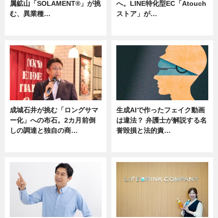
属鉱山「SOLAMENT®」が挑
へ。LINE特化型EC「Atouch
む、異業種…
ストア」が…
ニュース
ニュース
成城石井が挑む「ロングサマ
生成AIで作ったフェイク動画
ー化」への布石。2カ月前倒
は違法？ 弁護士が解説する名
しの調達と独自の商…
誉毀損と法的責…
ニュース
ニュース