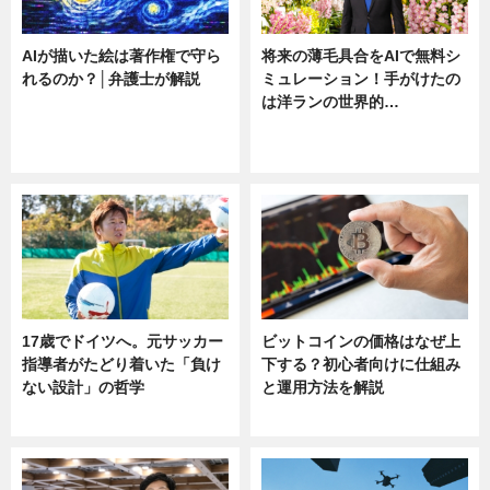
AIが描いた絵は著作権で守ら
将来の薄毛具合をAIで無料シ
れるのか？│弁護士が解説
ミュレーション！手がけたの
は洋ランの世界的…
ニュース
ニュース
sponsored by 河野メリクロン
17歳でドイツへ。元サッカー
ビットコインの価格はなぜ上
指導者がたどり着いた「負け
下する？初心者向けに仕組み
ない設計」の哲学
と運用方法を解説
ニュース
ニュース