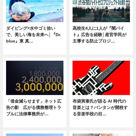
ダイビング×水中ゴミ拾い
高校生4人に1人が『闇バイ
で、美しい海を未来へ│『Dr.
ト』広告を経験│産官学民が
blue』東 真…
主導する防止プロジ…
ニュース
ニュース
「借金減らせます」ネット広
布袋寅泰氏が語る AI 時代の
告の影 広がる債務整理トラ
音楽とは？バンタンが開校す
ブルに法律事務所が…
る音楽学校の目…
ニュース
ニュース