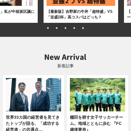
た」私が中核派区議に
【最新版】吉野家の牛丼「超特盛」VS
【
「並盛2杯」高コスパはどっち？
ー
新着記事
世界33カ国の経営者を見てき
棚田を耕す女子サッカーチー
たトップが語る、「成功する
ム。地域とともに歩む 『FC
経営者」の共通点…
越後妻有』