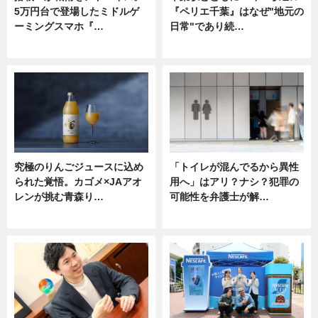
5万円台で登場したミドルゲ
『ペリエ千葉』はなぜ"地元の
ーミングスマホ『…
日常"であり続…
ニュース
ニュース
究極のりんごジュースに込め
「トイレが混んでるから異性
られた覚悟。カゴメ×JAアオ
用へ」はアリ？ナシ？犯罪の
レンが挑む青森り…
可能性を弁護士が解…
ニュース
ニュース, 専門家インタビュー