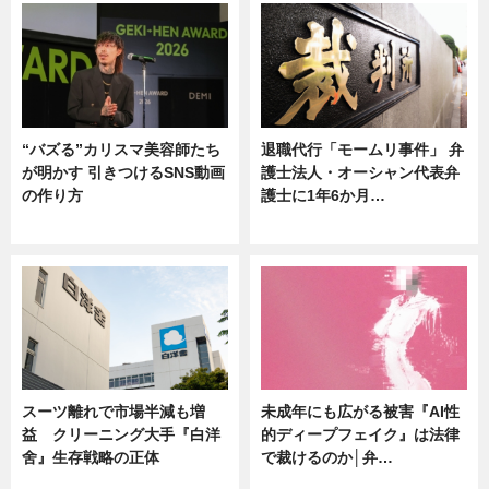
“バズる”カリスマ美容師たち
退職代行「モームリ事件」 弁
が明かす 引きつけるSNS動画
護士法人・オーシャン代表弁
の作り方
護士に1年6か月…
ニュース
ニュース
スーツ離れで市場半減も増
未成年にも広がる被害『AI性
益 クリーニング大手『白洋
的ディープフェイク』は法律
舍』生存戦略の正体
で裁けるのか│弁…