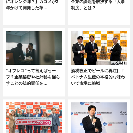
にオレンジ味？】カゴメが2
企業の課題を解決する「人事
年かけて開発した革…
制度」とは？
グルメ, ニュース, 企業インタビュ
ニュース
ー
“オフレコ”って言えばセー
酒税改正でビールに再注目！
フ？企業秘密や社外秘を漏ら
ベトナム生産の本格的な味わ
すことの法的責任を…
いで市場に挑戦
ニュース, 専門家インタビュー
ニュース