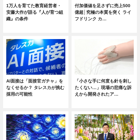
1万人を育てた教育経営者・
付加価値を足さずに売上500
安藤大作が語る『人が育つ組
億超│究極の本質を突く ライ
織』の条件
フドリンク カ…
ニュース
ニュース
AI面接は「面接官ガチャ」を
「小さな手に何度も針を刺し
なくせるか？ タレスカが挑む
たくない…」現場の悲痛な訴
採用の可能性
えから開発されたア…
ニュース
ニュース