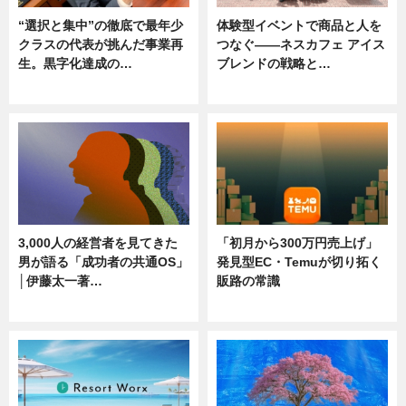
“選択と集中”の徹底で最年少
体験型イベントで商品と人を
クラスの代表が挑んだ事業再
つなぐ――ネスカフェ アイス
生。黒字化達成の…
ブレンドの戦略と…
ニュース
ニュース
3,000人の経営者を見てきた
「初月から300万円売上げ」
男が語る「成功者の共通OS」
発見型EC・Temuが切り拓く
│伊藤太一著…
販路の常識
ニュース
ニュース