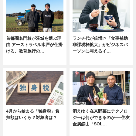
首都圏名門校が茨城を選ぶ理
ランチ代が倍増!?「食事補助
由 アーストラベル水戸が仕掛
非課税枠拡大」がビジネスパ
ける、教育旅行の…
ーソンに与えるイ…
ニュース
ニュース
4月から始まる「独身税」負
消えゆく在来野菜にテクノロ
担額はいくら？対象者は？
ジーは何ができるのか──住友
金属鉱山「SOL…
ニュース
ニュース