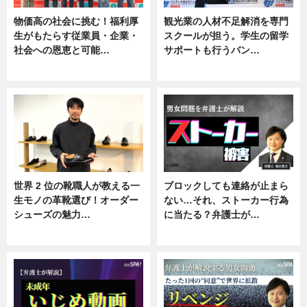
物価高の社会に挑む！福利厚
観光業の人材不足解消を専門
生がもたらす従業員・企業・
スクールが担う。学生の留学
社会への恩恵と可能…
サポートも行うバン…
ニュース
ニュース, 企業インタビュー
世界 2 位の靴職人が教える一
ブロックしても連絡が止まら
生モノの革靴選び！オーダー
ない…それ、ストーカー行為
シューズの魅力…
に当たる？弁護士が…
ニュース, 専門家インタビュー
ニュース, 専門家インタビュー