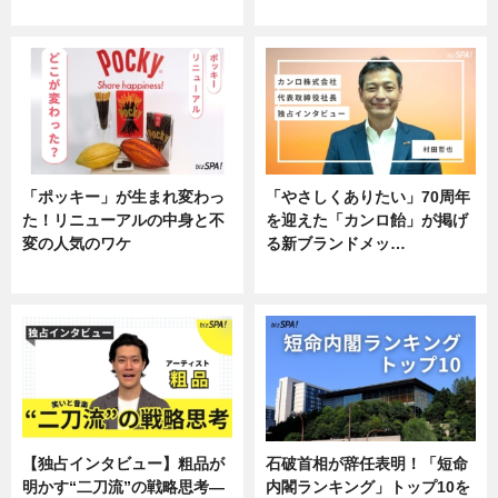
企業インタビュー
企業インタビュー
「ポッキー」が生まれ変わっ
「やさしくありたい」70周年
た！リニューアルの中身と不
を迎えた「カンロ飴」が掲げ
変の人気のワケ
る新ブランドメッ…
グルメ
企業インタビュー
【独占インタビュー】粗品が
石破首相が辞任表明！「短命
明かす“二刀流”の戦略思考―
内閣ランキング」トップ10を