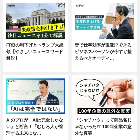
FRBの利下げとトランプ大統
音で仕事効率が激変!?できる
領【やさしいニュースワード
ビジネスパーソンが今すぐ整
解説】
えるべきオーディ…
ニュース
企業インタビュー
AIのプロが「AIは完全じゃな
「シヤチハタ」って商品名じ
い」と断言！「むしろ人が管
ゃなかった!? 100年企業の意
理する未来にな…
外な真実