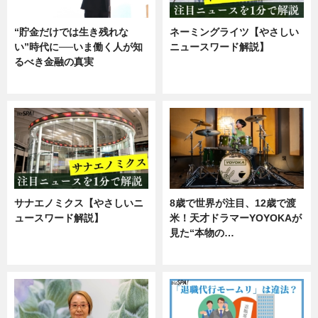
“貯金だけでは生き残れな
ネーミングライツ【やさしい
い”時代に──いま働く人が知
ニュースワード解説】
るべき金融の真実
ニュース
企業インタビュー
サナエノミクス【やさしいニ
8歳で世界が注目、12歳で渡
ュースワード解説】
米！天才ドラマーYOYOKAが
見た“本物の…
ニュース
エンタメ