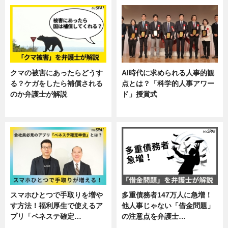
クマの被害にあったらどうす
AI時代に求められる人事的観
る？ケガをしたら補償される
点とは？「科学的人事アワー
のか弁護士が解説
ド」授賞式
専門家インタビュー
ニュース
スマホひとつで手取りを増や
多重債務者147万人に急増！
す方法！福利厚生で使えるア
他人事じゃない「借金問題」
プリ「ベネステ確定…
の注意点を弁護士…