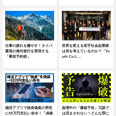
企業インタビュー
専門家インタビュー
仕事の疲れを癒やす！タイパ
世界を変える若手社会起業家
重視の海外旅行を実現する
は何を考えているのか？「Yo
「事前予約術」
uth Co:L…
暮らし
スキル
婚活アプリで独身偽装の男性
急増中の「爆破予告」冗談で
に55万円支払い命令！「貞操
は済まされない！どんな罪に