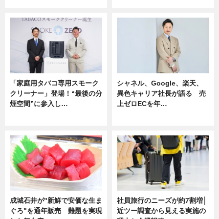
企業インタビュー
ニュース
「家庭用タバコ専用スモーク
シャネル、Google、楽天、
クリーナー」登場！“最後の分
異色キャリア社長が語る 売
煙空間”に参入し…
上ゼロECを年…
ニュース
ニュース
成城石井が"新鮮で安価な生ま
社員旅行のニーズが約7割増│
ぐろ"を通年販売 難題を実現
近ツー調査から見える実施の