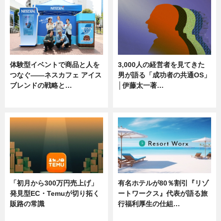
体験型イベントで商品と人を
3,000人の経営者を見てきた
つなぐ――ネスカフェ アイス
男が語る「成功者の共通OS」
ブレンドの戦略と…
│伊藤太一著…
ニュース
ニュース
「初月から300万円売上げ」
有名ホテルが80％割引『リゾ
発見型EC・Temuが切り拓く
ートワークス』代表が語る旅
販路の常識
行福利厚生の仕組…
ニュース
ニュース