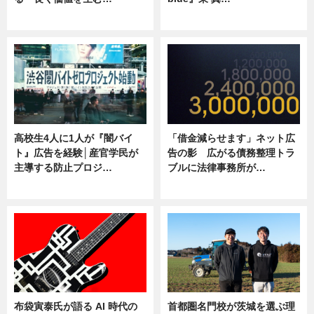
ニュース
ニュース
高校生4人に1人が『闇バイ
「借金減らせます」ネット広
ト』広告を経験│産官学民が
告の影 広がる債務整理トラ
主導する防止プロジ…
ブルに法律事務所が…
ニュース
ニュース
布袋寅泰氏が語る AI 時代の
首都圏名門校が茨城を選ぶ理