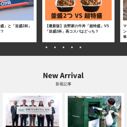
盛」と「並盛2杯」
【最新版】吉野家の牛丼「超特盛」VS
マ
パ？
「並盛2杯」高コスパはどっち？
ン
単
新着記事