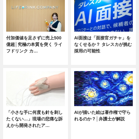
付加価値を足さずに売上500
AI面接は「面接官ガチャ」を
億超│究極の本質を突く ライ
なくせるか？ タレスカが挑む
フドリンク カ…
採用の可能性
ニュース
ニュース
「小さな手に何度も針を刺し
AIが描いた絵は著作権で守ら
たくない…」現場の悲痛な訴
れるのか？│弁護士が解説
えから開発されたア…
ニュース
ニュース