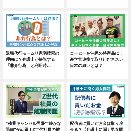
エンタメ
ニュース
退職代行モームリ家宅捜索の
コーヒーを沖縄の特産品に！
理由は？弁護士が解説する
産学官連携で取り組むネスレ
「非弁行為」と利用時…
日本の狙いとは？
専門家インタビュー
企業インタビュー
“残業キャンセル界隈”“静かな
配信者に貢いだお金は取り戻
退職”が話題！Z世代社員の離
せる？【弁護士に聞く男女問