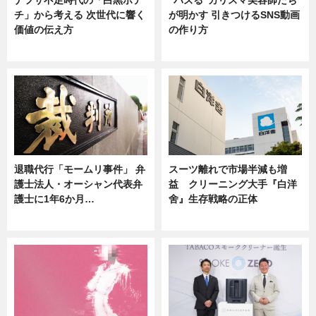
チ」から考える 次世代に響く
が明かす 引きつけるSNS動画
価値の伝え方
の作り方
ニュース
ニュース
退職代行「モームリ事件」 弁
スーツ離れで市場半減も増
護士法人・オーシャン代表弁
益 クリーニング大手『白洋
護士に1年6か月…
舍』生存戦略の正体
ニュース
企業インタビュー