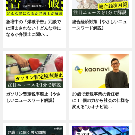
急増中の「爆破予告」冗談で
総合経済対策【やさしいニュ
は済まされない！どんな罪に
ースワード解説】
なるか弁護士に聞い…
ニュース
専門家インタビュー
ガソリン暫定税率廃止【やさ
29歳で新規事業の責任者
しいニュースワード解説】
に！“個の力から社会の仕様を
変える”カオナビ流…
ニュース
企業インタビュー