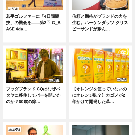
若手ゴルファーに「4日間競
信頼と期待がブランドの力を
技」の機会を——第2回 G_B
生む。ハーゲンダッツ クリス
ASE 4da…
ピーサンドが歩ん…
ニュース
ニュース
ブッダブランド CQはなぜパ
【オレンジを使っていないの
タヤに移住してバーを開いた
にオレンジ味？】カゴメが2
のか？60歳の節…
年かけて開発した革…
ニュース
グルメ, ニュース, 企業インタビュ
ー