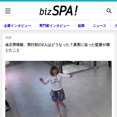
企業インタビュー
専門家インタビュー
副業
ニュース
暮らし
エンタメ
TOP
金正男暗殺、実行犯の2人はどうなった？真実に迫った監督が感
じたこと
企業インタビュー
専門家インタビュー
副業
ニュース
グルメ
スキル