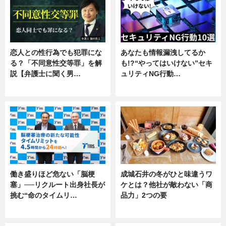
恋人との性行為でも犯罪にな
あなたも情報漏洩してるか
る？「不同意性交等罪」を解
も!?“やってはいけない”セキ
説【弁護士に聞く男…
ュリティNG行動…
専門家インタビュー
専門家インタビュー
働き盛りほど危ない「脳梗
成城石井の冬がひと味違うワ
塞」──リクルート出身社長が
ケとは？他社が敵わない「商
挑む“命のタイムリ…
品力」2つの要
企業インタビュー
グルメ