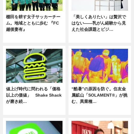
棚田を耕す女子サッカーチー
「美しくありたい」は贅沢で
ム。地域とともに歩む 『FC
はない――乳がん経験から見
越後妻有』
えた社会課題とビジ…
ニュース
ニュース
値上げ時代に問われる「価格
“酷暑”の原因を防ぐ。住友金
以上の価値」 Shake Shack
属鉱山「SOLAMENT®」が挑
が磨き続…
む、異業種…
ニュース
ニュース