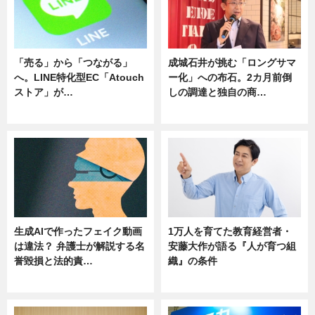
「売る」から「つながる」
成城石井が挑む「ロングサマ
へ。LINE特化型EC「Atouch
ー化」への布石。2カ月前倒
ストア」が…
しの調達と独自の商…
ニュース
ニュース
生成AIで作ったフェイク動画
1万人を育てた教育経営者・
は違法？ 弁護士が解説する名
安藤大作が語る『人が育つ組
誉毀損と法的責…
織』の条件
ニュース
ニュース