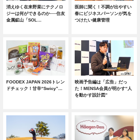
消えゆく在来野菜にテクノロ
医師に聞く！不調が出やすい
ジーは何ができるのか──住友
春にビジネスパーソンが気を
金属鉱山「SOL…
つけたい健康管理
ニュース
ニュース
FOODEX JAPAN 2026トレン
映画予告編は「広告」だっ
ドチェック！甘辛“Swicy”…
た！MENSA会員が明かす“人
を動かす設計図”
ニュース
ニュース