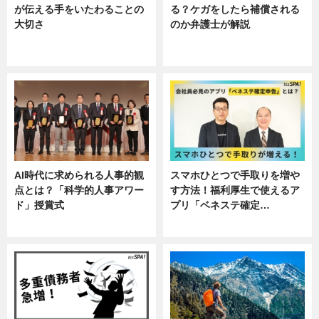
が伝える手をいたわることの
る？ケガをしたら補償される
大切さ
のか弁護士が解説
ニュース, 企業インタビュー, 暮ら
専門家インタビュー
し
AI時代に求められる人事的観
スマホひとつで手取りを増や
点とは？「科学的人事アワー
す方法！福利厚生で使えるア
ド」授賞式
プリ「ベネステ確定…
ニュース
企業インタビュー