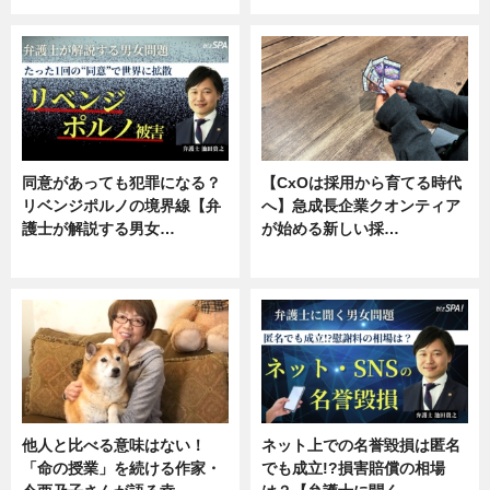
同意があっても犯罪になる？
【CxOは採用から育てる時代
リベンジポルノの境界線【弁
へ】急成長企業クオンティア
護士が解説する男女…
が始める新しい採…
専門家インタビュー
ニュース
他人と比べる意味はない！
ネット上での名誉毀損は匿名
「命の授業」を続ける作家・
でも成立!?損害賠償の相場