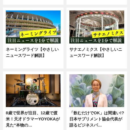
ニュース
企業インタビュー
ネーミングライツ【やさしい
サナエノミクス【やさしいニ
ニュースワード解説】
ュースワード解説】
ニュース
ニュース
8歳で世界が注目、12歳で渡
「飲むだけでOK」は間違い!?
米！天才ドラマーYOYOKAが
日本サプリメント協会代表が
見た“本物の…
語るビジネスパ…