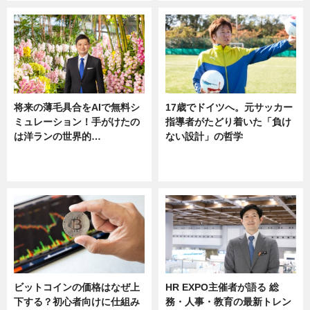
将来の薄毛具合をAIで無料シ
17歳でドイツへ。元サッカー
ミュレーション！手がけたの
指導者がたどり着いた「負け
は洋ランの世界的…
ない設計」の哲学
ニュース
ニュース
sponsored by 河野メリクロン
ビットコインの価格はなぜ上
HR EXPO主催者が語る 総
下する？初心者向けに仕組み
務・人事・教育の最新トレン