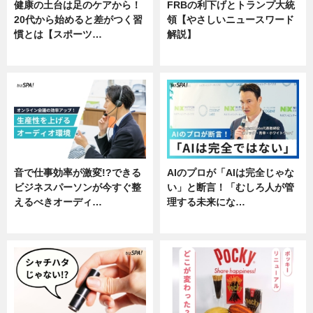
健康の土台は足のケアから！
FRBの利下げとトランプ大統
20代から始めると差がつく習
領【やさしいニュースワード
慣とは【スポーツ…
解説】
専門家インタビュー
ニュース
音で仕事効率が激変!?できる
AIのプロが「AIは完全じゃな
ビジネスパーソンが今すぐ整
い」と断言！「むしろ人が管
えるべきオーディ…
理する未来にな…
企業インタビュー
企業インタビュー