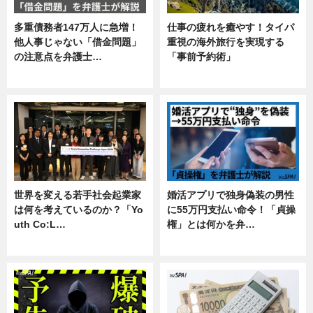
多重債務者147万人に急増！
仕事の疲れを癒やす！タイパ
他人事じゃない「借金問題」
重視の海外旅行を実現する
の注意点を弁護士…
「事前予約術」
専門家インタビュー
暮らし
世界を変える若手社会起業家
婚活アプリで独身偽装の男性
は何を考えているのか？「Yo
に55万円支払い命令！「貞操
uth Co:L…
権」とは何かを弁…
スキル
専門家インタビュー