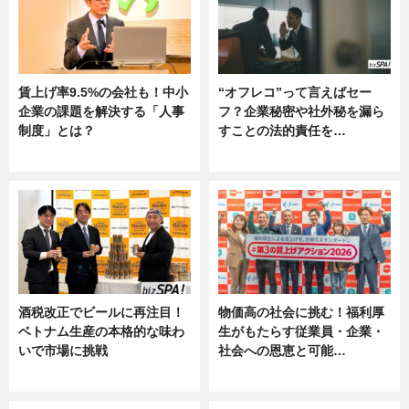
賃上げ率9.5%の会社も！中小
“オフレコ”って言えばセー
企業の課題を解決する「人事
フ？企業秘密や社外秘を漏ら
制度」とは？
すことの法的責任を…
ニュース
ニュース, 専門家インタビュー
酒税改正でビールに再注目！
物価高の社会に挑む！福利厚
ベトナム生産の本格的な味わ
生がもたらす従業員・企業・
いで市場に挑戦
社会への恩恵と可能…
ニュース
ニュース