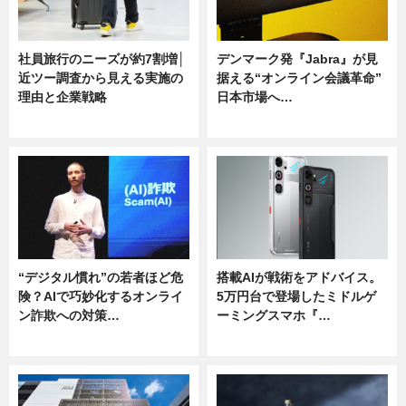
社員旅行のニーズが約7割増│
デンマーク発『Jabra』が見
近ツー調査から見える実施の
据える“オンライン会議革命”
理由と企業戦略
日本市場へ…
ニュース
ニュース
“デジタル慣れ”の若者ほど危
搭載AIが戦術をアドバイス。
険？AIで巧妙化するオンライ
5万円台で登場したミドルゲ
ン詐欺への対策…
ーミングスマホ『…
ニュース
ニュース