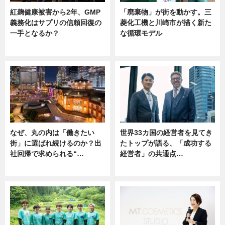
紅麹健康被害から2年、GMP
「廃棄物」が街を動かす。三
義務化はサプリの信頼回復の
菱化工機と川崎市が描く新た
一手となるか？
な循環モデル
ニュース
ニュース
なぜ、丸の内は「働きたい
世界33カ国の経営者を見てき
街」に選ばれ続けるのか？出
たトップが語る、「成功する
社回帰で求められる“…
経営者」の共通点…
ニュース
ニュース