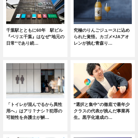
千葉駅とともに60年 駅ビル
究極のりんごジュースに込め
『ペリエ千葉』はなぜ"地元の
られた覚悟。カゴメ×JAアオ
日常"であり続…
レンが挑む青森り…
ニュース
ニュース
「トイレが混んでるから異性
“選択と集中”の徹底で最年少
用へ」はアリ？ナシ？犯罪の
クラスの代表が挑んだ事業再
可能性を弁護士が解…
生。黒字化達成の…
ニュース, 専門家インタビュー
ニュース