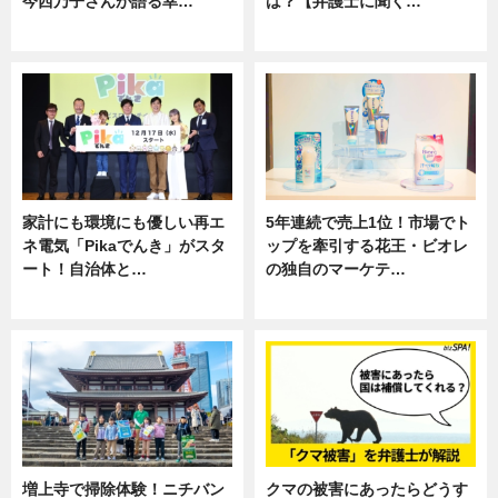
今西乃子さんが語る幸…
は？【弁護士に聞く…
専門家インタビュー
専門家インタビュー
家計にも環境にも優しい再エ
5年連続で売上1位！市場でト
ネ電気「Pikaでんき」がスタ
ップを牽引する花王・ビオレ
ート！自治体と…
の独自のマーケテ…
ニュース
ニュース, 暮らし
増上寺で掃除体験！ニチバン
クマの被害にあったらどうす