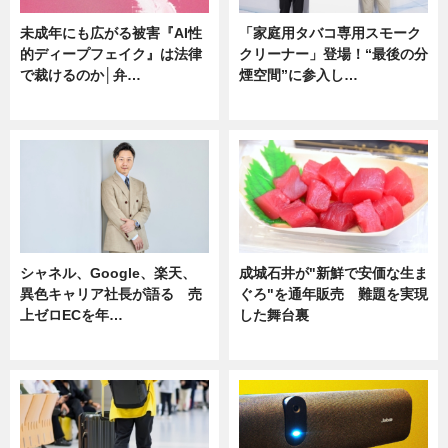
未成年にも広がる被害『AI性
「家庭用タバコ専用スモーク
的ディープフェイク』は法律
クリーナー」登場！“最後の分
で裁けるのか│弁…
煙空間”に参入し…
ニュース
ニュース
シャネル、Google、楽天、
成城石井が"新鮮で安価な生ま
異色キャリア社長が語る 売
ぐろ"を通年販売 難題を実現
上ゼロECを年…
した舞台裏
ニュース
ニュース