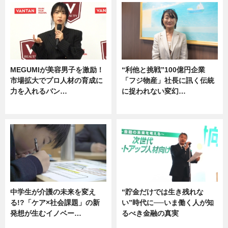
MEGUMIが美容男子を激励！
“利他と挑戦”100億円企業
市場拡大でプロ人材の育成に
「フジ物産」社長に訊く伝統
力を入れるバン…
に捉われない変幻…
企業インタビュー
ニュース
中学生が介護の未来を変え
“貯金だけでは生き残れな
る!?「ケア×社会課題」の新
い”時代に──いま働く人が知
発想が生むイノベー…
るべき金融の真実