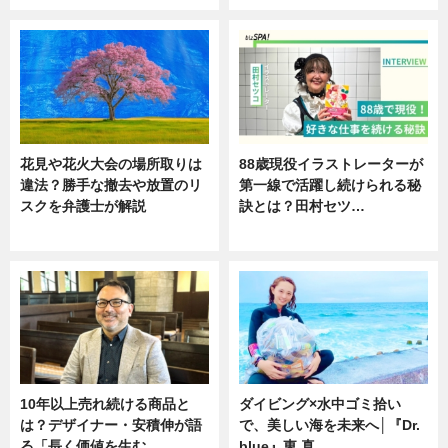
花見や花火大会の場所取りは
88歳現役イラストレーターが
違法？勝手な撤去や放置のリ
第一線で活躍し続けられる秘
スクを弁護士が解説
訣とは？田村セツ…
ニュース
専門家インタビュー
10年以上売れ続ける商品と
ダイビング×水中ゴミ拾い
は？デザイナー・安積伸が語
で、美しい海を未来へ│『Dr.
る「長く価値を生む…
blue』東 真…