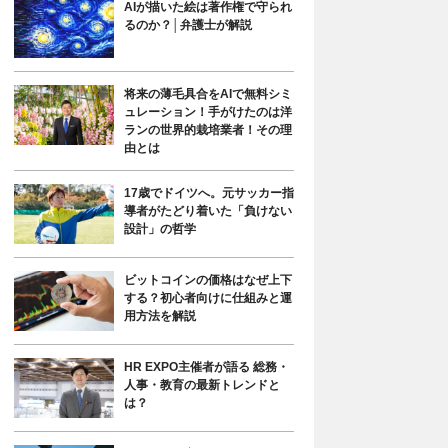
AIが描いた絵は著作権で守られ
るのか？│弁護士が解説
将来の薄毛具合をAIで無料シミ
ュレーション！手がけたのは洋
ランの世界的栽培業者！その理
由とは
17歳でドイツへ。元サッカー指
導者がたどり着いた「負けない
設計」の哲学
ビットコインの価格はなぜ上下
する？初心者向けに仕組みと運
用方法を解説
HR EXPO主催者が語る 総務・
人事・教育の最新トレンドと
は？