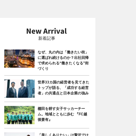
新着記事
なぜ、丸の内は「働きたい街」
に選ばれ続けるのか？出社回帰
で求められる“働きたくなる”街
づくり
世界33カ国の経営者を見てきた
トップが語る、「成功する経営
者」の共通点と日本企業の強み
棚田を耕す女子サッカーチー
ム。地域とともに歩む 『FC越
後妻有』
「美しくありたい」は贅沢では