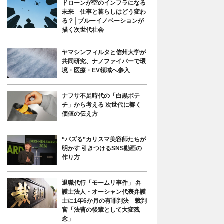
ドローンが空のインフラになる
未来 仕事と暮らしはどう変わ
る？│ブルーイノベーションが
描く次世代社会
ヤマシンフィルタと信州大学が
共同研究、ナノファイバーで環
境・医療・EV領域へ参入
ナフサ不足時代の「白黒ポテ
チ」から考える 次世代に響く
価値の伝え方
“バズる”カリスマ美容師たちが
明かす 引きつけるSNS動画の
作り方
退職代行「モームリ事件」 弁
護士法人・オーシャン代表弁護
士に1年6か月の有罪判決 裁判
官「法曹の後輩として大変残
念」