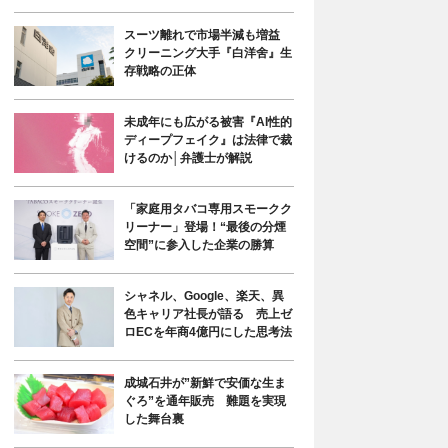
スーツ離れで市場半減も増益
クリーニング大手『白洋舍』生
存戦略の正体
未成年にも広がる被害『AI性的
ディープフェイク』は法律で裁
けるのか│弁護士が解説
「家庭用タバコ専用スモークク
リーナー」登場！“最後の分煙
空間”に参入した企業の勝算
シャネル、Google、楽天、異
色キャリア社長が語る 売上ゼ
ロECを年商4億円にした思考法
成城石井が”新鮮で安価な生ま
ぐろ”を通年販売 難題を実現
した舞台裏