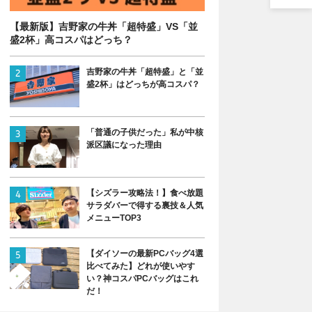
【最新版】吉野家の牛丼「超特盛」VS「並
盛2杯」高コスパはどっち？
吉野家の牛丼「超特盛」と「並
盛2杯」はどっちが高コスパ？
「普通の子供だった」私が中核
派区議になった理由
【シズラー攻略法！】食べ放題
サラダバーで得する裏技＆人気
メニューTOP3
【ダイソーの最新PCバッグ4選
比べてみた】どれが使いやす
い？神コスパPCバッグはこれ
だ！