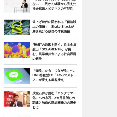
ない――乳がん経験から見えた
社会課題とビジネスの可能性
値上げ時代に問われる「価格以
上の価値」 Shake Shackが
磨き続ける独自の体験価値
“酷暑”の原因を防ぐ。住友金属
鉱山「SOLAMENT®」が挑
む、異業種共創による社会課題
の解決
「売る」から「つながる」へ。
LINE特化型EC「Atouchスト
ア」が変える顧客接点
成城石井が挑む「ロングサマー
化」への布石。2カ月前倒しの
調達と独自の商品開発力の裏側
とは