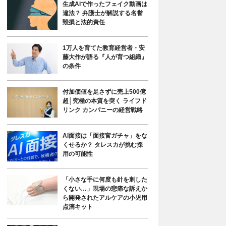
生成AIで作ったフェイク動画は
違法？ 弁護士が解説する名誉
毀損と法的責任
1万人を育てた教育経営者・安
藤大作が語る『人が育つ組織』
の条件
付加価値を足さずに売上500億
超│究極の本質を突く ライフド
リンク カンパニーの経営戦略
AI面接は「面接官ガチャ」をな
くせるか？ タレスカが挑む採
用の可能性
「小さな手に何度も針を刺した
くない…」現場の悲痛な訴えか
ら開発されたアルケアの小児用
点滴キット