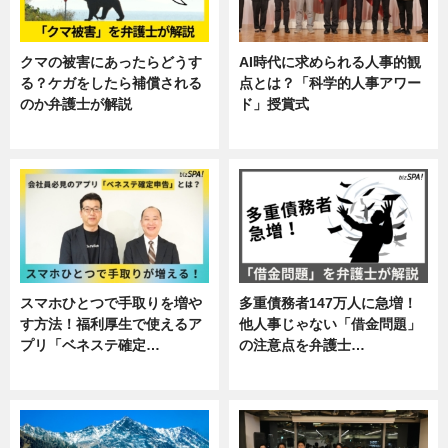
クマの被害にあったらどうす
AI時代に求められる人事的観
る？ケガをしたら補償される
点とは？「科学的人事アワー
のか弁護士が解説
ド」授賞式
専門家インタビュー
ニュース
スマホひとつで手取りを増や
多重債務者147万人に急増！
す方法！福利厚生で使えるア
他人事じゃない「借金問題」
プリ「ベネステ確定…
の注意点を弁護士…
企業インタビュー
専門家インタビュー