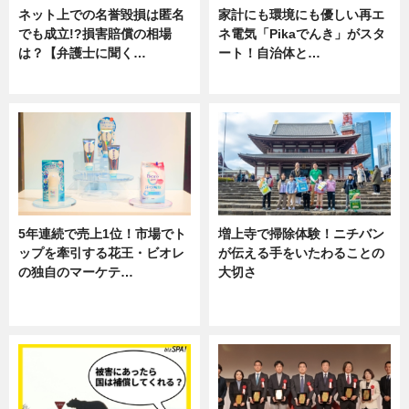
ネット上での名誉毀損は匿名
家計にも環境にも優しい再エ
でも成立!?損害賠償の相場
ネ電気「Pikaでんき」がスタ
は？【弁護士に聞く…
ート！自治体と…
専門家インタビュー
ニュース
5年連続で売上1位！市場でト
増上寺で掃除体験！ニチバン
ップを牽引する花王・ビオレ
が伝える手をいたわることの
の独自のマーケテ…
大切さ
ニュース, 暮らし
ニュース, 企業インタビュー, 暮ら
し