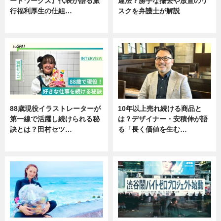
ートワークス』代表が語る旅
違法？勝手な撤去や放置のリ
行福利厚生の仕組…
スクを弁護士が解説
ニュース
ニュース
88歳現役イラストレーターが
10年以上売れ続ける商品と
第一線で活躍し続けられる秘
は？デザイナー・安積伸が語
訣とは？田村セツ…
る「長く価値を生む…
専門家インタビュー
ニュース