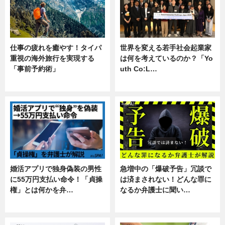
仕事の疲れを癒やす！タイパ
世界を変える若手社会起業家
重視の海外旅行を実現する
は何を考えているのか？「Yo
「事前予約術」
uth Co:L…
暮らし
スキル
婚活アプリで独身偽装の男性
急増中の「爆破予告」冗談で
に55万円支払い命令！「貞操
は済まされない！どんな罪に
権」とは何かを弁…
なるか弁護士に聞い…
専門家インタビュー
専門家インタビュー