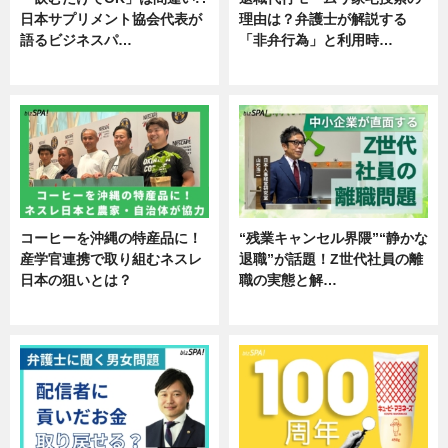
日本サプリメント協会代表が
理由は？弁護士が解説する
語るビジネスパ…
「非弁行為」と利用時…
ニュース
専門家インタビュー
コーヒーを沖縄の特産品に！
“残業キャンセル界隈”“静かな
産学官連携で取り組むネスレ
退職”が話題！Z世代社員の離
日本の狙いとは？
職の実態と解…
企業インタビュー
企業インタビュー