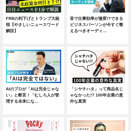
FRBの利下げとトランプ大統
音で仕事効率が激変!?できる
領【やさしいニュースワード
ビジネスパーソンが今すぐ整
解説】
えるべきオーディ…
ニュース
企業インタビュー
AIのプロが「AIは完全じゃな
「シヤチハタ」って商品名じ
い」と断言！「むしろ人が管
ゃなかった!? 100年企業の意
理する未来にな…
外な真実
企業インタビュー
企業インタビュー