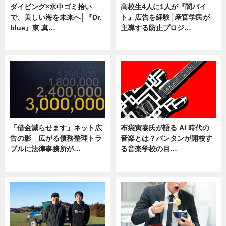
ダイビング×水中ゴミ拾い
高校生4人に1人が『闇バイ
で、美しい海を未来へ│『Dr.
ト』広告を経験│産官学民が
blue』東 真…
主導する防止プロジ…
ニュース
ニュース
「借金減らせます」ネット広
布袋寅泰氏が語る AI 時代の
告の影 広がる債務整理トラ
音楽とは？バンタンが開校す
ブルに法律事務所が…
る音楽学校の目…
ニュース
ニュース