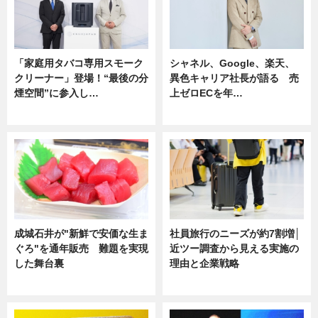
「家庭用タバコ専用スモーク
シャネル、Google、楽天、
クリーナー」登場！“最後の分
異色キャリア社長が語る 売
煙空間”に参入し…
上ゼロECを年…
ニュース
ニュース
成城石井が"新鮮で安価な生ま
社員旅行のニーズが約7割増│
ぐろ"を通年販売 難題を実現
近ツー調査から見える実施の
した舞台裏
理由と企業戦略
ニュース
ニュース