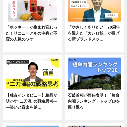
「ポッキー」が生まれ変わっ
「やさしくありたい」70周年
た！リニューアルの中身と不
を迎えた「カンロ飴」が掲げ
変の人気のワケ
る新ブランドメッ…
グルメ
企業インタビュー
【独占インタビュー】粗品が
石破首相が辞任表明！「短命
明かす“二刀流”の戦略思考―
内閣ランキング」トップ10を
―笑いと音楽を越…
振り返る
エンタメ
ニュース