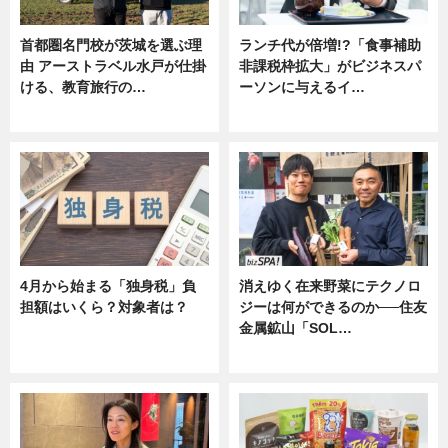
首都圏名門校が茨城を選ぶ理
ランチ代が倍増!?「食事補助
由 アーストラベル水戸が仕掛
非課税枠拡大」がビジネスパ
ける、教育旅行の…
ーソンに与えるイ…
ニュース
ニュース
4月から始まる「独身税」負
消えゆく在来野菜にテクノロ
担額はいくら？対象者は？
ジーは何ができるのか──住友
金属鉱山「SOL…
ニュース
ニュース