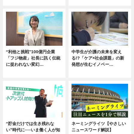
グルメ
企業インタビュー
“利他と挑戦”100億円企業
中学生が介護の未来を変え
「フジ物産」社長に訊く伝統
る!?「ケア×社会課題」の新
に捉われない変幻…
発想が生むイノベー…
ニュース
ニュース
“貯金だけでは生き残れな
ネーミングライツ【やさしい
い”時代に──いま働く人が知
ニュースワード解説】