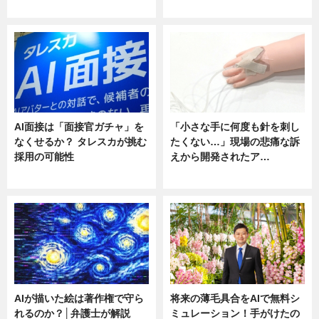
ニュース
ニュース
AI面接は「面接官ガチャ」を
「小さな手に何度も針を刺し
なくせるか？ タレスカが挑む
たくない…」現場の悲痛な訴
採用の可能性
えから開発されたア…
ニュース
ニュース
AIが描いた絵は著作権で守ら
将来の薄毛具合をAIで無料シ
れるのか？│弁護士が解説
ミュレーション！手がけたの