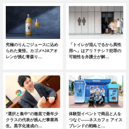
究極のりんごジュースに込め
「トイレが混んでるから異性
られた覚悟。カゴメ×JAアオ
用へ」はアリ？ナシ？犯罪の
レンが挑む青森り…
可能性を弁護士が解…
ニュース
ニュース, 専門家インタビュー
“選択と集中”の徹底で最年少
体験型イベントで商品と人を
クラスの代表が挑んだ事業再
つなぐ――ネスカフェ アイス
生。黒字化達成の…
ブレンドの戦略と…