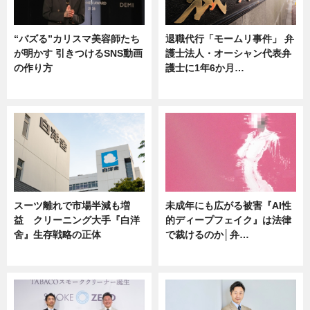
“バズる”カリスマ美容師たち
退職代行「モームリ事件」 弁
が明かす 引きつけるSNS動画
護士法人・オーシャン代表弁
の作り方
護士に1年6か月…
ニュース
ニュース
スーツ離れで市場半減も増
未成年にも広がる被害『AI性
益 クリーニング大手『白洋
的ディープフェイク』は法律
舍』生存戦略の正体
で裁けるのか│弁…
企業インタビュー
ニュース