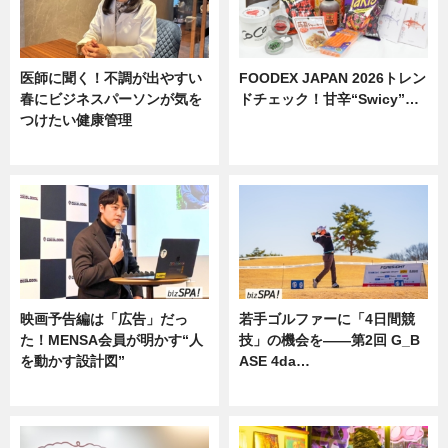
医師に聞く！不調が出やすい
FOODEX JAPAN 2026トレン
春にビジネスパーソンが気を
ドチェック！甘辛“Swicy”…
つけたい健康管理
ニュース
ニュース
映画予告編は「広告」だっ
若手ゴルファーに「4日間競
た！MENSA会員が明かす“人
技」の機会を——第2回 G_B
を動かす設計図”
ASE 4da…
ニュース
ニュース