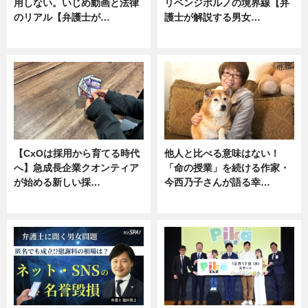
用しない。いじめ動画と法律
リベンジポルノの境界線【弁
のリアル【弁護士が…
護士が解説する男女…
ニュース, 専門家インタビュー
専門家インタビュー
【CxOは採用から育てる時代
他人と比べる意味はない！
へ】急成長企業クオンティア
「命の授業」を続ける作家・
が始める新しい採…
今西乃子さんが語る幸…
ニュース
専門家インタビュー