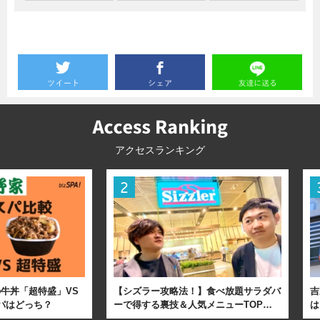
暮らし
エンタメ
連載一覧
アクセスランキング
牛丼「超特盛」VS
【シズラー攻略法！】食べ放題サラダバ
吉
パはどっち？
ーで得する裏技＆人気メニューTOP…
は