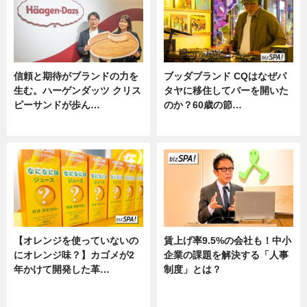
信頼と期待がブランドの力を
ブッダブランド CQはなぜパ
生む。ハーゲンダッツ クリス
タヤに移住してバーを開いた
ピーサンドが歩ん…
のか？60歳の節…
ニュース
ニュース
【オレンジを使っていないの
賃上げ率9.5%の会社も！中小
にオレンジ味？】カゴメが2
企業の課題を解決する「人事
年かけて開発した革…
制度」とは？
グルメ, ニュース, 企業インタビュ
ニュース
ー