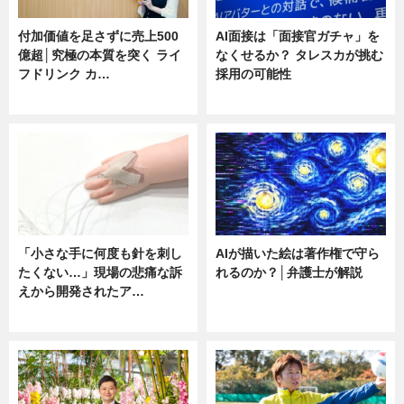
付加価値を足さずに売上500
AI面接は「面接官ガチャ」を
億超│究極の本質を突く ライ
なくせるか？ タレスカが挑む
フドリンク カ…
採用の可能性
ニュース
ニュース
「小さな手に何度も針を刺し
AIが描いた絵は著作権で守ら
たくない…」現場の悲痛な訴
れるのか？│弁護士が解説
えから開発されたア…
ニュース
ニュース