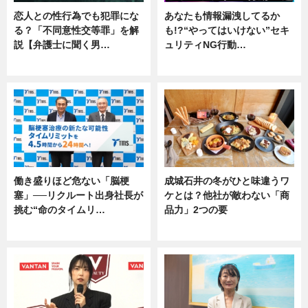
恋人との性行為でも犯罪にな
あなたも情報漏洩してるか
る？「不同意性交等罪」を解
も!?“やってはいけない”セキ
説【弁護士に聞く男…
ュリティNG行動…
専門家インタビュー
専門家インタビュー
働き盛りほど危ない「脳梗
成城石井の冬がひと味違うワ
塞」──リクルート出身社長が
ケとは？他社が敵わない「商
挑む“命のタイムリ…
品力」2つの要
企業インタビュー
グルメ