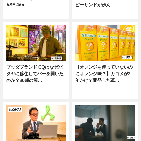
ASE 4da…
ピーサンドが歩ん…
ニュース
ニュース
ブッダブランド CQはなぜパ
【オレンジを使っていないの
タヤに移住してバーを開いた
にオレンジ味？】カゴメが2
のか？60歳の節…
年かけて開発した革…
ニュース
グルメ, ニュース, 企業インタビュ
ー