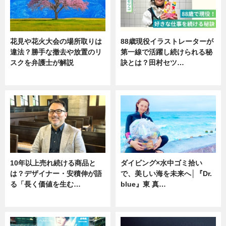
花見や花火大会の場所取りは
88歳現役イラストレーターが
違法？勝手な撤去や放置のリ
第一線で活躍し続けられる秘
スクを弁護士が解説
訣とは？田村セツ…
ニュース
専門家インタビュー
10年以上売れ続ける商品と
ダイビング×水中ゴミ拾い
は？デザイナー・安積伸が語
で、美しい海を未来へ│『Dr.
る「長く価値を生む…
blue』東 真…
ニュース
ニュース