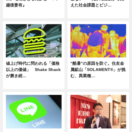
越後妻有』
えた社会課題とビジ…
ニュース
ニュース
値上げ時代に問われる「価格
“酷暑”の原因を防ぐ。住友金
以上の価値」 Shake Shack
属鉱山「SOLAMENT®」が挑
が磨き続…
む、異業種…
ニュース
ニュース