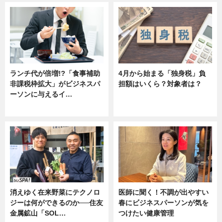
ランチ代が倍増!?「食事補助
4月から始まる「独身税」負
非課税枠拡大」がビジネスパ
担額はいくら？対象者は？
ーソンに与えるイ…
ニュース
ニュース
消えゆく在来野菜にテクノロ
医師に聞く！不調が出やすい
ジーは何ができるのか──住友
春にビジネスパーソンが気を
金属鉱山「SOL…
つけたい健康管理