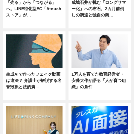
「売る」から「つながる」
成城石井が挑む「ロングサマ
へ。LINE特化型EC「Atouch
ー化」への布石。2カ月前倒
ストア」が…
しの調達と独自の商…
ニュース
ニュース
生成AIで作ったフェイク動画
1万人を育てた教育経営者・
は違法？ 弁護士が解説する名
安藤大作が語る『人が育つ組
誉毀損と法的責…
織』の条件
ニュース
ニュース