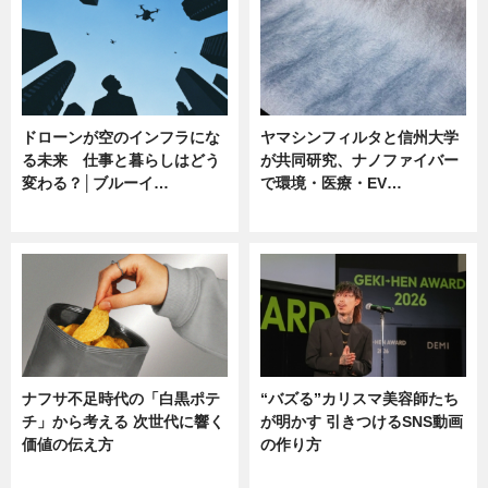
ドローンが空のインフラにな
ヤマシンフィルタと信州大学
る未来 仕事と暮らしはどう
が共同研究、ナノファイバー
変わる？│ブルーイ…
で環境・医療・EV…
ニュース
ニュース
ナフサ不足時代の「白黒ポテ
“バズる”カリスマ美容師たち
チ」から考える 次世代に響く
が明かす 引きつけるSNS動画
価値の伝え方
の作り方
ニュース
ニュース