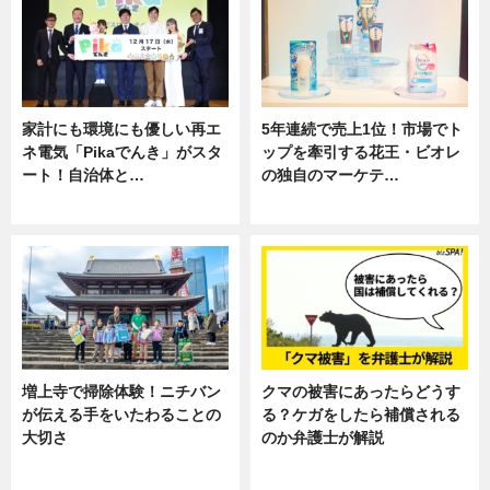
家計にも環境にも優しい再エ
5年連続で売上1位！市場でト
ネ電気「Pikaでんき」がスタ
ップを牽引する花王・ビオレ
ート！自治体と…
の独自のマーケテ…
ニュース
ニュース, 暮らし
増上寺で掃除体験！ニチバン
クマの被害にあったらどうす
が伝える手をいたわることの
る？ケガをしたら補償される
大切さ
のか弁護士が解説
ニュース, 企業インタビュー, 暮ら
専門家インタビュー
し