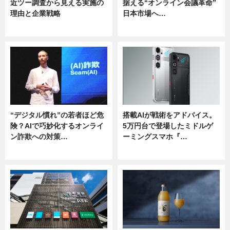
近ツー調査から見える実施の
据える“オンライン会議革命”
理由と企業戦略
日本市場へ…
ニュース
ニュース
“デジタル慣れ”の若者ほど危
搭載AIが戦術をアドバイス。
険？AIで巧妙化するオンライ
5万円台で登場したミドルゲ
ン詐欺への対策…
ーミングスマホ『…
ニュース
ニュース