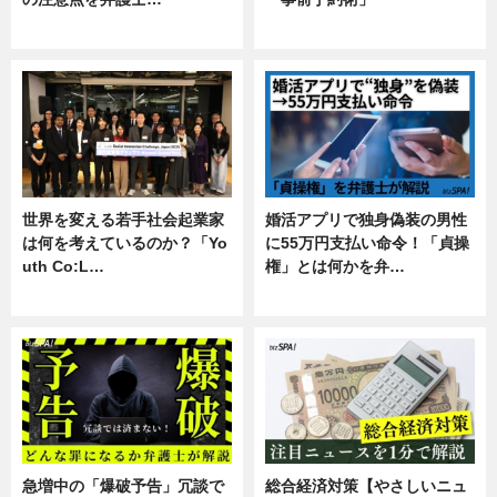
専門家インタビュー
暮らし
世界を変える若手社会起業家
婚活アプリで独身偽装の男性
は何を考えているのか？「Yo
に55万円支払い命令！「貞操
uth Co:L…
権」とは何かを弁…
スキル
専門家インタビュー
急増中の「爆破予告」冗談で
総合経済対策【やさしいニュ