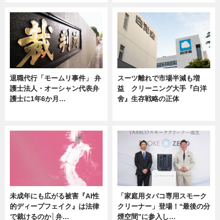
退職代行「モームリ事件」 弁
スーツ離れで市場半減も増
護士法人・オーシャン代表弁
益 クリーニング大手『白洋
護士に1年6か月…
舍』生存戦略の正体
ニュース
企業インタビュー
未成年にも広がる被害『AI性
「家庭用タバコ専用スモーク
的ディープフェイク』は法律
クリーナー」登場！“最後の分
で裁けるのか│弁…
煙空間”に参入し…