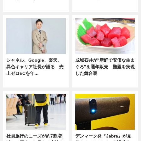
ニュース
ニュース
シャネル、Google、楽天、
成城石井が"新鮮で安価な生ま
異色キャリア社長が語る 売
ぐろ"を通年販売 難題を実現
上ゼロECを年…
した舞台裏
ニュース
ニュース
社員旅行のニーズが約7割増│
デンマーク発『Jabra』が見