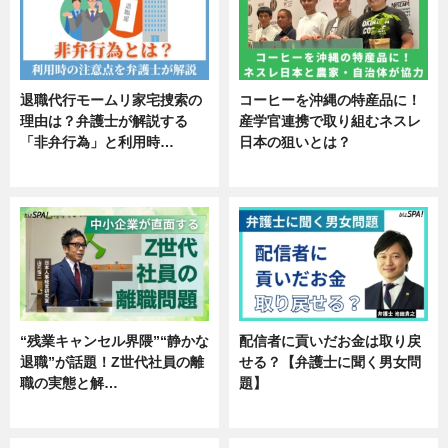
退職代行モームリ家宅捜索の
コーヒーを沖縄の特産品に！
理由は？弁護士が解説する
産学官連携で取り組むネスレ
「非弁行為」と利用時…
日本の狙いとは？
専門家インタビュー
企業インタビュー
“残業キャンセル界隈”“静かな
配信者に貢いだお金は取り戻
退職”が話題！Z世代社員の離
せる？【弁護士に聞く男女問
職の実態と解…
題】
企業インタビュー
専門家インタビュー