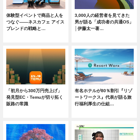
体験型イベントで商品と人を
3,000人の経営者を見てきた
つなぐ――ネスカフェ アイス
男が語る「成功者の共通OS」
ブレンドの戦略と…
│伊藤太一著…
ニュース
ニュース
「初月から300万円売上げ」
有名ホテルが80％割引『リゾ
発見型EC・Temuが切り拓く
ートワークス』代表が語る旅
販路の常識
行福利厚生の仕組…
ニュース
ニュース