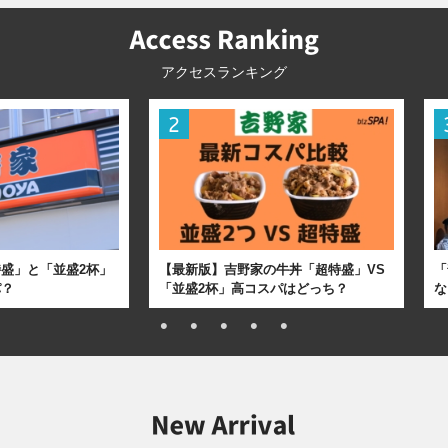
アクセスランキング
盛」と「並盛2杯」
【最新版】吉野家の牛丼「超特盛」VS
「
パ？
「並盛2杯」高コスパはどっち？
な