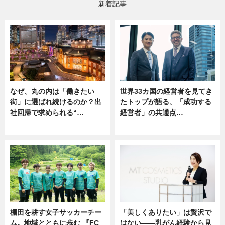
新着記事
なぜ、丸の内は「働きたい
世界33カ国の経営者を見てき
街」に選ばれ続けるのか？出
たトップが語る、「成功する
社回帰で求められる“…
経営者」の共通点…
ニュース
ニュース
棚田を耕す女子サッカーチー
「美しくありたい」は贅沢で
ム。地域とともに歩む 『FC
はない――乳がん経験から見