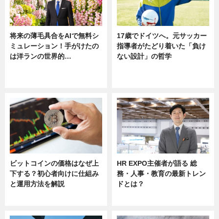
将来の薄毛具合をAIで無料シ
17歳でドイツへ。元サッカー
ミュレーション！手がけたの
指導者がたどり着いた「負け
は洋ランの世界的…
ない設計」の哲学
ニュース
ニュース
sponsored by 河野メリクロン
ビットコインの価格はなぜ上
HR EXPO主催者が語る 総
下する？初心者向けに仕組み
務・人事・教育の最新トレン
と運用方法を解説
ドとは？
ニュース
ニュース