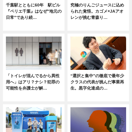
千葉駅とともに60年 駅ビル
究極のりんごジュースに込め
『ペリエ千葉』はなぜ"地元の
られた覚悟。カゴメ×JAアオ
日常"であり続…
レンが挑む青森り…
ニュース
ニュース
「トイレが混んでるから異性
“選択と集中”の徹底で最年少
用へ」はアリ？ナシ？犯罪の
クラスの代表が挑んだ事業再
可能性を弁護士が解…
生。黒字化達成の…
ニュース, 専門家インタビュー
ニュース