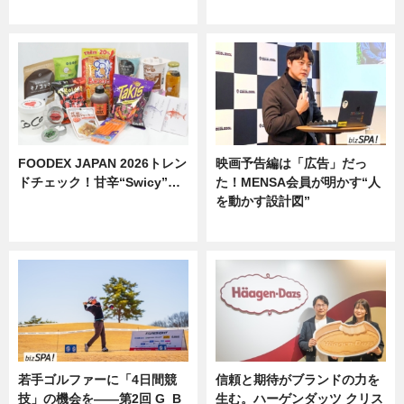
ニュース
ニュース
FOODEX JAPAN 2026トレン
映画予告編は「広告」だっ
ドチェック！甘辛“Swicy”…
た！MENSA会員が明かす“人
を動かす設計図”
ニュース
ニュース
若手ゴルファーに「4日間競
信頼と期待がブランドの力を
技」の機会を——第2回 G_B
生む。ハーゲンダッツ クリス