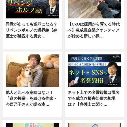
同意があっても犯罪になる？
【CxOは採用から育てる時代
リベンジポルノの境界線【弁
へ】急成長企業クオンティア
護士が解説する男女…
が始める新しい採…
専門家インタビュー
ニュース
他人と比べる意味はない！
ネット上での名誉毀損は匿名
「命の授業」を続ける作家・
でも成立!?損害賠償の相場
今西乃子さんが語る幸…
は？【弁護士に聞く…
専門家インタビュー
専門家インタビュー