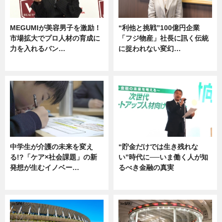
MEGUMIが美容男子を激励！
“利他と挑戦”100億円企業
市場拡大でプロ人材の育成に
「フジ物産」社長に訊く伝統
力を入れるバン…
に捉われない変幻…
企業インタビュー
ニュース
中学生が介護の未来を変え
“貯金だけでは生き残れな
る!?「ケア×社会課題」の新
い”時代に──いま働く人が知
発想が生むイノベー…
るべき金融の真実
ニュース
企業インタビュー