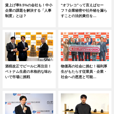
賃上げ率9.5%の会社も！中小
“オフレコ”って言えばセー
企業の課題を解決する「人事
フ？企業秘密や社外秘を漏ら
制度」とは？
すことの法的責任を…
ニュース
ニュース, 専門家インタビュー
酒税改正でビールに再注目！
物価高の社会に挑む！福利厚
ベトナム生産の本格的な味わ
生がもたらす従業員・企業・
いで市場に挑戦
社会への恩恵と可能…
ニュース
ニュース