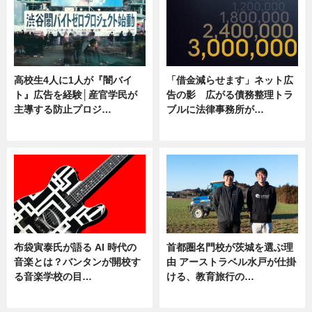
高校生4人に1人が『闇バイ
「借金減らせます」ネット広
ト』広告を経験│産官学民が
告の影 広がる債務整理トラ
主導する防止プロジ…
ブルに法律事務所が…
ニュース
ニュース
布袋寅泰氏が語る AI 時代の
首都圏名門校が茨城を選ぶ理
音楽とは？バンタンが開校す
由 アーストラベル水戸が仕掛
る音楽学校の目…
ける、教育旅行の…
ニュース
ニュース