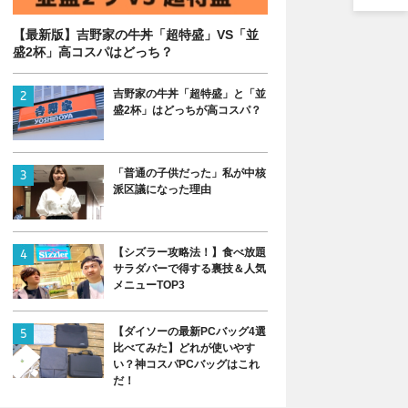
【最新版】吉野家の牛丼「超特盛」VS「並
盛2杯」高コスパはどっち？
吉野家の牛丼「超特盛」と「並
盛2杯」はどっちが高コスパ？
「普通の子供だった」私が中核
派区議になった理由
【シズラー攻略法！】食べ放題
サラダバーで得する裏技＆人気
メニューTOP3
【ダイソーの最新PCバッグ4選
比べてみた】どれが使いやす
い？神コスパPCバッグはこれ
だ！