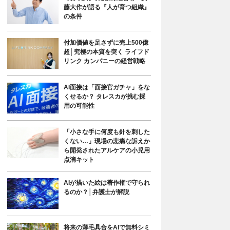
藤大作が語る『人が育つ組織』
の条件
付加価値を足さずに売上500億
超│究極の本質を突く ライフド
リンク カンパニーの経営戦略
AI面接は「面接官ガチャ」をな
くせるか？ タレスカが挑む採
用の可能性
「小さな手に何度も針を刺した
くない…」現場の悲痛な訴えか
ら開発されたアルケアの小児用
点滴キット
AIが描いた絵は著作権で守られ
るのか？│弁護士が解説
将来の薄毛具合をAIで無料シミ