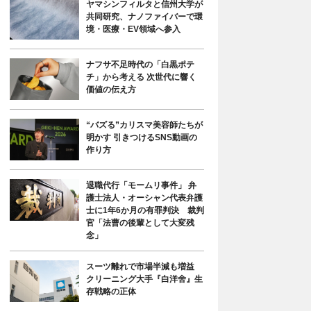
ヤマシンフィルタと信州大学が
共同研究、ナノファイバーで環
境・医療・EV領域へ参入
ナフサ不足時代の「白黒ポテ
チ」から考える 次世代に響く
価値の伝え方
“バズる”カリスマ美容師たちが
明かす 引きつけるSNS動画の
作り方
退職代行「モームリ事件」 弁
護士法人・オーシャン代表弁護
士に1年6か月の有罪判決 裁判
官「法曹の後輩として大変残
念」
スーツ離れで市場半減も増益
クリーニング大手『白洋舍』生
存戦略の正体