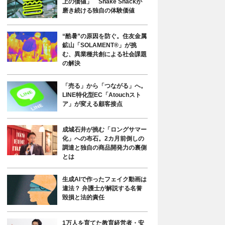
上の価値」 Shake Shackが
磨き続ける独自の体験価値
“酷暑”の原因を防ぐ。住友金属
鉱山「SOLAMENT®」が挑
む、異業種共創による社会課題
の解決
「売る」から「つながる」へ。
LINE特化型EC「Atouchスト
ア」が変える顧客接点
成城石井が挑む「ロングサマー
化」への布石。2カ月前倒しの
調達と独自の商品開発力の裏側
とは
生成AIで作ったフェイク動画は
違法？ 弁護士が解説する名誉
毀損と法的責任
1万人を育てた教育経営者・安