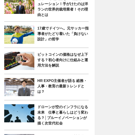
ュレーション！手がけたのは洋
ランの世界的栽培業者！その理
由とは
17歳でドイツへ。元サッカー指
導者がたどり着いた「負けない
設計」の哲学
ビットコインの価格はなぜ上下
する？初心者向けに仕組みと運
用方法を解説
HR EXPO主催者が語る 総務・
人事・教育の最新トレンドと
は？
ドローンが空のインフラになる
未来 仕事と暮らしはどう変わ
る？│ブルーイノベーションが
描く次世代社会