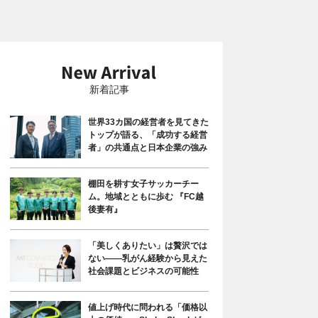
新着記事
世界33カ国の経営者を見てきた
トップが語る、「成功する経営
者」の共通点と日本企業の強み
棚田を耕す女子サッカーチー
ム。地域とともに歩む 『FC越
後妻有』
「美しくありたい」は贅沢では
ない――乳がん経験から見えた
社会課題とビジネスの可能性
値上げ時代に問われる「価格以