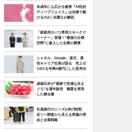
未成年にも広がる被害『AI性的
ディープフェイク』は法律で裁
けるのか│弁護士が解説
「家庭用タバコ専用スモークク
リーナー」登場！“最後の分煙
空間”に参入した企業の勝算
シャネル、Google、楽天、異
色キャリア社長が語る 売上ゼ
ロECを年商4億円にした思考法
成城石井が”新鮮で安価な生ま
ぐろ”を通年販売 難題を実現
した舞台裏
社員旅行のニーズが約7割増│
近ツー調査から見える実施の理
由と企業戦略