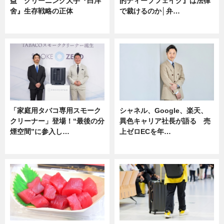
益 クリーニング大手『白洋
的ディープフェイク』は法律
舍』生存戦略の正体
で裁けるのか│弁…
企業インタビュー
ニュース
「家庭用タバコ専用スモーク
シャネル、Google、楽天、
クリーナー」登場！“最後の分
異色キャリア社長が語る 売
煙空間”に参入し…
上ゼロECを年…
ニュース
ニュース