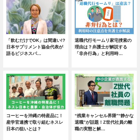
「飲むだけでOK」は間違い!?
退職代行モームリ家宅捜索の
日本サプリメント協会代表が
理由は？弁護士が解説する
語るビジネスパ…
「非弁行為」と利用時…
ニュース
専門家インタビュー
コーヒーを沖縄の特産品に！
“残業キャンセル界隈”“静かな
産学官連携で取り組むネスレ
退職”が話題！Z世代社員の離
日本の狙いとは？
職の実態と解…
企業インタビュー
企業インタビュー