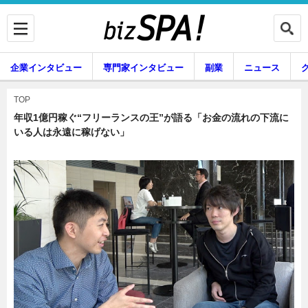
企業インタビュー
専門家インタビュー
副業
ニュース
暮らし
エンタメ
TOP
年収1億円稼ぐ“フリーランスの王”が語る「お金の流れの下流に
いる人は永遠に稼げない」
企業インタビュー
専門家インタビュー
副業
ニュース
グルメ
スキル