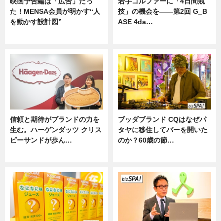
映画予告編は「広告」だっ
若手ゴルファーに「4日間競
た！MENSA会員が明かす“人
技」の機会を——第2回 G_B
を動かす設計図”
ASE 4da…
ニュース
ニュース
信頼と期待がブランドの力を
ブッダブランド CQはなぜパ
生む。ハーゲンダッツ クリス
タヤに移住してバーを開いた
ピーサンドが歩ん…
のか？60歳の節…
ニュース
ニュース