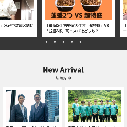
た」私が中核派区議に
【最新版】吉野家の牛丼「超特盛」VS
【
「並盛2杯」高コスパはどっち？
ー
新着記事