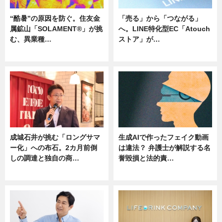
“酷暑”の原因を防ぐ。住友金
「売る」から「つながる」
属鉱山「SOLAMENT®」が挑
へ。LINE特化型EC「Atouch
む、異業種…
ストア」が…
ニュース
ニュース
成城石井が挑む「ロングサマ
生成AIで作ったフェイク動画
ー化」への布石。2カ月前倒
は違法？ 弁護士が解説する名
しの調達と独自の商…
誉毀損と法的責…
ニュース
ニュース