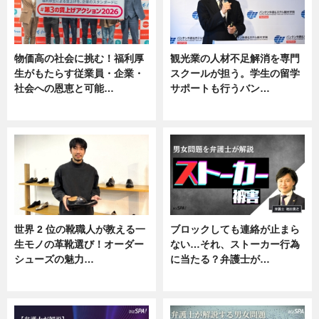
物価高の社会に挑む！福利厚
観光業の人材不足解消を専門
生がもたらす従業員・企業・
スクールが担う。学生の留学
社会への恩恵と可能…
サポートも行うバン…
ニュース
ニュース, 企業インタビュー
世界 2 位の靴職人が教える一
ブロックしても連絡が止まら
生モノの革靴選び！オーダー
ない…それ、ストーカー行為
シューズの魅力…
に当たる？弁護士が…
ニュース, 専門家インタビュー
ニュース, 専門家インタビュー