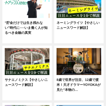
“貯金だけでは生き残れな
ネーミングライツ【やさしい
い”時代に──いま働く人が知
ニュースワード解説】
るべき金融の真実
ニュース
企業インタビュー
サナエノミクス【やさしいニ
8歳で世界が注目、12歳で渡
ュースワード解説】
米！天才ドラマーYOYOKAが
見た“本物の…
ニュース
エンタメ