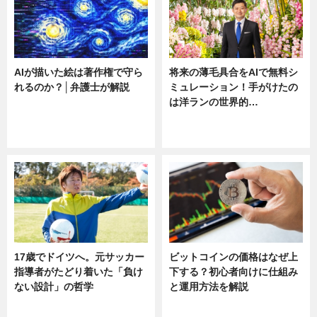
AIが描いた絵は著作権で守ら
将来の薄毛具合をAIで無料シ
れるのか？│弁護士が解説
ミュレーション！手がけたの
は洋ランの世界的…
ニュース
ニュース
sponsored by 河野メリクロン
17歳でドイツへ。元サッカー
ビットコインの価格はなぜ上
指導者がたどり着いた「負け
下する？初心者向けに仕組み
ない設計」の哲学
と運用方法を解説
ニュース
ニュース