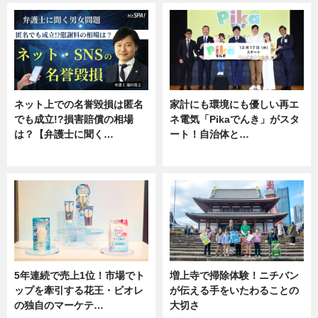
ネット上での名誉毀損は匿名
家計にも環境にも優しい再エ
でも成立!?損害賠償の相場
ネ電気「Pikaでんき」がスタ
は？【弁護士に聞く…
ート！自治体と…
専門家インタビュー
ニュース
5年連続で売上1位！市場でト
増上寺で掃除体験！ニチバン
ップを牽引する花王・ビオレ
が伝える手をいたわることの
の独自のマーケテ…
大切さ