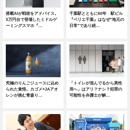
搭載AIが戦術をアドバイス。
千葉駅とともに60年 駅ビル
5万円台で登場したミドルゲ
『ペリエ千葉』はなぜ"地元の
ーミングスマホ『…
日常"であり続…
ニュース
ニュース
究極のりんごジュースに込め
「トイレが混んでるから異性
られた覚悟。カゴメ×JAアオ
用へ」はアリ？ナシ？犯罪の
レンが挑む青森り…
可能性を弁護士が解…
ニュース
ニュース, 専門家インタビュー