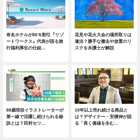
有名ホテルが80％割引『リゾ
花見や花火大会の場所取りは
ートワークス』代表が語る旅
違法？勝手な撤去や放置のリ
行福利厚生の仕組…
スクを弁護士が解説
ニュース
ニュース
88歳現役イラストレーターが
10年以上売れ続ける商品と
第一線で活躍し続けられる秘
は？デザイナー・安積伸が語
訣とは？田村セツ…
る「長く価値を生む…
専門家インタビュー
ニュース