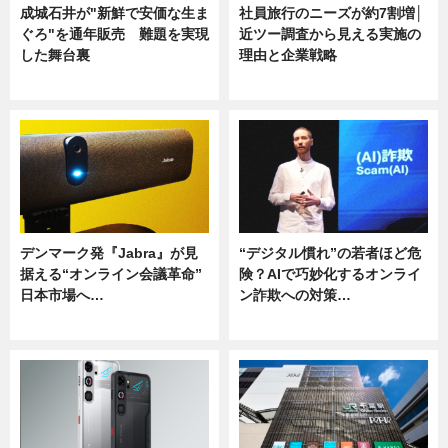
成城石井が"新鮮で安価な生ま
社員旅行のニーズが約7割増│
ぐろ"を通年販売 難題を実現
近ツー調査から見える実施の
した舞台裏
理由と企業戦略
ニュース
ニュース
デンマーク発『Jabra』が見
“デジタル慣れ”の若者ほど危
据える“オンライン会議革命”
険？AIで巧妙化するオンライ
日本市場へ…
ン詐欺への対策…
ニュース
ニュース