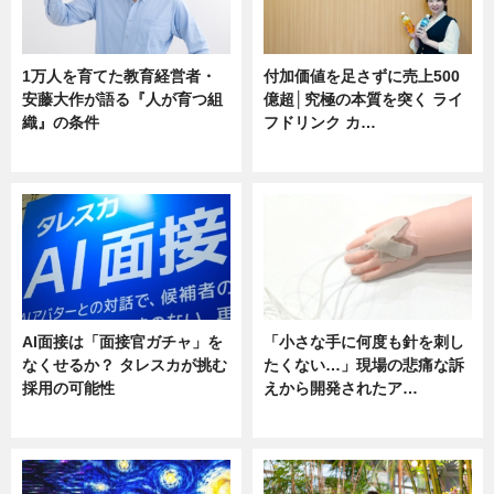
1万人を育てた教育経営者・
付加価値を足さずに売上500
安藤大作が語る『人が育つ組
億超│究極の本質を突く ライ
織』の条件
フドリンク カ…
ニュース
ニュース
AI面接は「面接官ガチャ」を
「小さな手に何度も針を刺し
なくせるか？ タレスカが挑む
たくない…」現場の悲痛な訴
採用の可能性
えから開発されたア…
ニュース
ニュース