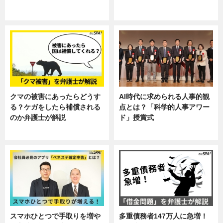
ニュース, 暮らし
ニュース, 企業インタビュー, 暮ら
し
クマの被害にあったらどうす
AI時代に求められる人事的観
る？ケガをしたら補償される
点とは？「科学的人事アワー
のか弁護士が解説
ド」授賞式
専門家インタビュー
ニュース
スマホひとつで手取りを増や
多重債務者147万人に急増！