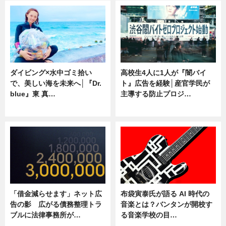
ダイビング×水中ゴミ拾い
高校生4人に1人が『闇バイ
で、美しい海を未来へ│『Dr.
ト』広告を経験│産官学民が
blue』東 真…
主導する防止プロジ…
ニュース
ニュース
「借金減らせます」ネット広
布袋寅泰氏が語る AI 時代の
告の影 広がる債務整理トラ
音楽とは？バンタンが開校す
ブルに法律事務所が…
る音楽学校の目…