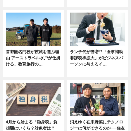
ニュース
ニュース
首都圏名門校が茨城を選ぶ理
ランチ代が倍増!?「食事補助
由 アーストラベル水戸が仕掛
非課税枠拡大」がビジネスパ
ける、教育旅行の…
ーソンに与えるイ…
ニュース
ニュース
4月から始まる「独身税」負
消えゆく在来野菜にテクノロ
担額はいくら？対象者は？
ジーは何ができるのか──住友