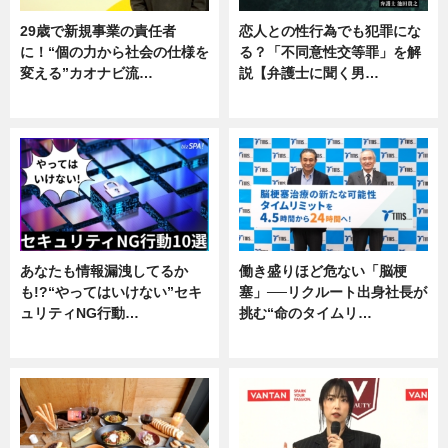
29歳で新規事業の責任者
恋人との性行為でも犯罪にな
に！“個の力から社会の仕様を
る？「不同意性交等罪」を解
変える”カオナビ流…
説【弁護士に聞く男…
企業インタビュー
専門家インタビュー
あなたも情報漏洩してるか
働き盛りほど危ない「脳梗
も!?“やってはいけない”セキ
塞」──リクルート出身社長が
ュリティNG行動…
挑む“命のタイムリ…
専門家インタビュー
企業インタビュー