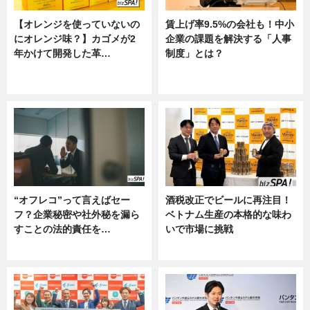
【オレンジを使っていないの
賃上げ率9.5%の会社も！中小
にオレンジ味？】カゴメが2
企業の課題を解決する「人事
年かけて開発した革…
制度」とは？
グルメ, ニュース, 企業インタビュ
ニュース
ー
“オフレコ”って言えばセー
酒税改正でビールに再注目！
フ？企業秘密や社外秘を漏ら
ベトナム生産の本格的な味わ
すことの法的責任を…
いで市場に挑戦
ニュース, 専門家インタビュー
ニュース