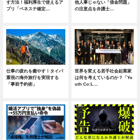
す方法！福利厚生で使えるア
他人事じゃない「借金問題」
プリ「ベネステ確定…
の注意点を弁護士…
企業インタビュー
専門家インタビュー
仕事の疲れを癒やす！タイパ
世界を変える若手社会起業家
重視の海外旅行を実現する
は何を考えているのか？「Yo
「事前予約術」
uth Co:L…
暮らし
スキル