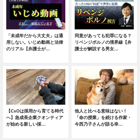
「未成年だから大丈夫」は通
同意があっても犯罪になる？
用しない。いじめ動画と法律
リベンジポルノの境界線【弁
のリアル【弁護士が…
護士が解説する男女…
ニュース, 専門家インタビュー
専門家インタビュー
【CxOは採用から育てる時代
他人と比べる意味はない！
へ】急成長企業クオンティア
「命の授業」を続ける作家・
が始める新しい採…
今西乃子さんが語る幸…
ニュース
専門家インタビュー