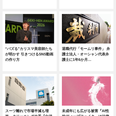
ニュース
ニュース
“バズる”カリスマ美容師たち
退職代行「モームリ事件」 弁
が明かす 引きつけるSNS動画
護士法人・オーシャン代表弁
の作り方
護士に1年6か月…
ニュース
ニュース
スーツ離れで市場半減も増
未成年にも広がる被害『AI性