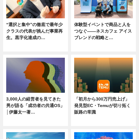
“選択と集中”の徹底で最年少
体験型イベントで商品と人を
クラスの代表が挑んだ事業再
つなぐ――ネスカフェ アイス
生。黒字化達成の…
ブレンドの戦略と…
ニュース
ニュース
3,000人の経営者を見てきた
「初月から300万円売上げ」
男が語る「成功者の共通OS」
発見型EC・Temuが切り拓く
│伊藤太一著…
販路の常識
ニュース
ニュース