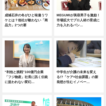
成城石井の冬がひと味違うワ
MEGUMIが美容男子を激励！
ケとは？他社が敵わない「商
市場拡大でプロ人材の育成に
品力」2つの要
力を入れるバン…
グルメ
企業インタビュー
“利他と挑戦”100億円企業
中学生が介護の未来を変え
「フジ物産」社長に訊く伝統
る!?「ケア×社会課題」の新
に捉われない変幻…
発想が生むイノベー…
ニュース
ニュース