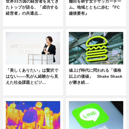
世界33カ国の経営者を見てき
棚田を耕す女子サッカーチー
たトップが語る、「成功する
ム。地域とともに歩む 『FC
経営者」の共通点…
越後妻有』
ニュース
ニュース
「美しくありたい」は贅沢で
値上げ時代に問われる「価格
はない――乳がん経験から見
以上の価値」 Shake Shack
えた社会課題とビジ…
が磨き続…
ニュース
ニュース