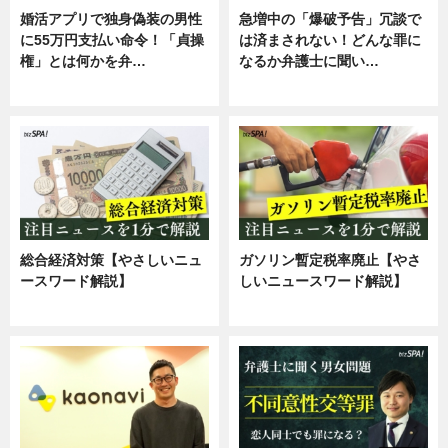
婚活アプリで独身偽装の男性
急増中の「爆破予告」冗談で
に55万円支払い命令！「貞操
は済まされない！どんな罪に
権」とは何かを弁…
なるか弁護士に聞い…
専門家インタビュー
専門家インタビュー
総合経済対策【やさしいニュ
ガソリン暫定税率廃止【やさ
ースワード解説】
しいニュースワード解説】
ニュース
ニュース