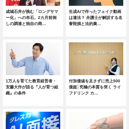
成城石井が挑む「ロングサマ
生成AIで作ったフェイク動画
ー化」への布石。2カ月前倒
は違法？ 弁護士が解説する名
しの調達と独自の商…
誉毀損と法的責…
ニュース
ニュース
1万人を育てた教育経営者・
付加価値を足さずに売上500
安藤大作が語る『人が育つ組
億超│究極の本質を突く ライ
織』の条件
フドリンク カ…
ニュース
ニュース