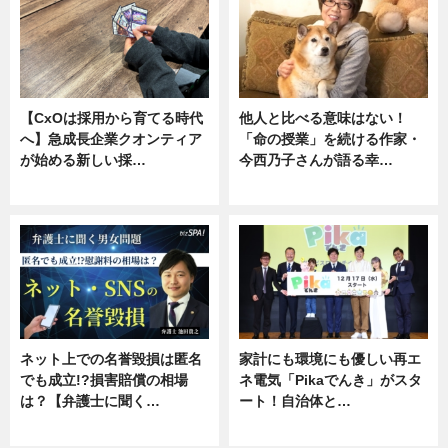
【CxOは採用から育てる時代
他人と比べる意味はない！
へ】急成長企業クオンティア
「命の授業」を続ける作家・
が始める新しい採…
今西乃子さんが語る幸…
ニュース
専門家インタビュー
ネット上での名誉毀損は匿名
家計にも環境にも優しい再エ
でも成立!?損害賠償の相場
ネ電気「Pikaでんき」がスタ
は？【弁護士に聞く…
ート！自治体と…
専門家インタビュー
ニュース