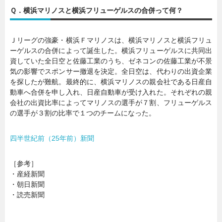
Ｑ．横浜マリノスと横浜フリューゲルスの合併って何？
暮らし
エンタメ
Ｊリーグの強豪・横浜Ｆマリノスは、横浜マリノスと横浜フリュ
ーゲルスの合併によって誕生した。横浜フリューゲルスに共同出
連載一覧
資していた全日空と佐藤工業のうち、ゼネコンの佐藤工業が不景
気の影響でスポンサー撤退を決定。全日空は、代わりの出資企業
を探したが難航。最終的に、横浜マリノスの親会社である日産自
動車へ合併を申し入れ、日産自動車が受け入れた。それぞれの親
会社の出資比率によってマリノスの選手が７割、フリューゲルス
の選手が３割の比率で１つのチームになった。
四半世紀前（25年前）新聞
［参考］
・産経新聞
・朝日新聞
・読売新聞