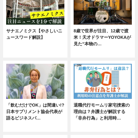
サナエノミクス【やさしいニ
8歳で世界が注目、12歳で渡
ュースワード解説】
米！天才ドラマーYOYOKAが
見た“本物の…
ニュース
エンタメ
「飲むだけでOK」は間違い!?
退職代行モームリ家宅捜索の
日本サプリメント協会代表が
理由は？弁護士が解説する
語るビジネスパ…
「非弁行為」と利用時…
ニュース
専門家インタビュー