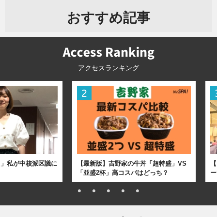
おすすめ記事
アクセスランキング
た」私が中核派区議に
【最新版】吉野家の牛丼「超特盛」VS
【
「並盛2杯」高コスパはどっち？
ー