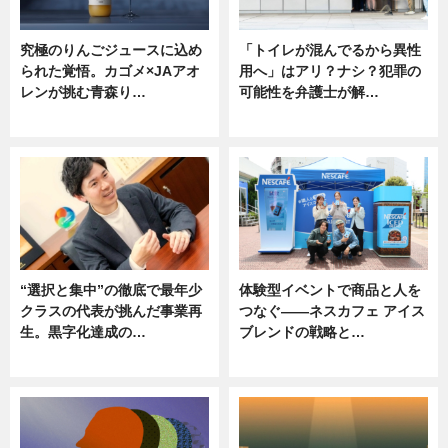
究極のりんごジュースに込め
「トイレが混んでるから異性
られた覚悟。カゴメ×JAアオ
用へ」はアリ？ナシ？犯罪の
レンが挑む青森り…
可能性を弁護士が解…
ニュース
ニュース, 専門家インタビュー
“選択と集中”の徹底で最年少
体験型イベントで商品と人を
クラスの代表が挑んだ事業再
つなぐ――ネスカフェ アイス
生。黒字化達成の…
ブレンドの戦略と…
ニュース
ニュース