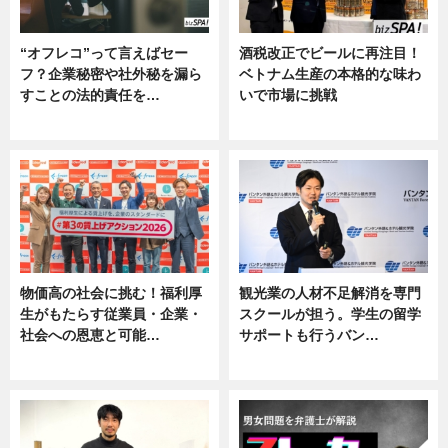
“オフレコ”って言えばセー
酒税改正でビールに再注目！
フ？企業秘密や社外秘を漏ら
ベトナム生産の本格的な味わ
すことの法的責任を…
いで市場に挑戦
ニュース, 専門家インタビュー
ニュース
物価高の社会に挑む！福利厚
観光業の人材不足解消を専門
生がもたらす従業員・企業・
スクールが担う。学生の留学
社会への恩恵と可能…
サポートも行うバン…
ニュース
ニュース, 企業インタビュー