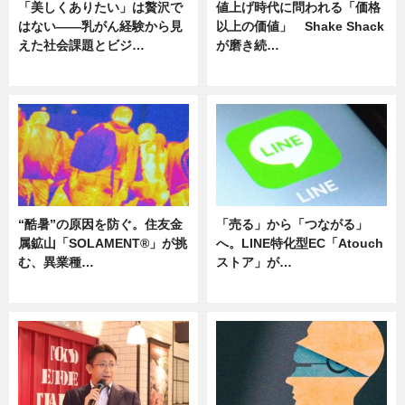
「美しくありたい」は贅沢で
値上げ時代に問われる「価格
はない――乳がん経験から見
以上の価値」 Shake Shack
えた社会課題とビジ…
が磨き続…
ニュース
ニュース
“酷暑”の原因を防ぐ。住友金
「売る」から「つながる」
属鉱山「SOLAMENT®」が挑
へ。LINE特化型EC「Atouch
む、異業種…
ストア」が…
ニュース
ニュース