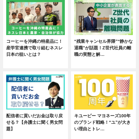
コーヒーを沖縄の特産品に！
“残業キャンセル界隈”“静かな
産学官連携で取り組むネスレ
退職”が話題！Z世代社員の離
日本の狙いとは？
職の実態と解…
企業インタビュー
企業インタビュー
配信者に貢いだお金は取り戻
キユーピー マヨネーズ100年
せる？【弁護士に聞く男女問
のブランド戦略！“ユ”が大き
題】
い理由とトレ…
専門家インタビュー
企業インタビュー