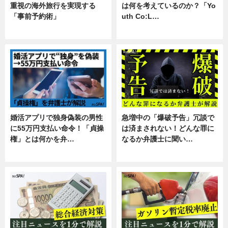
重視の海外旅行を実現する
は何を考えているのか？「Yo
「事前予約術」
uth Co:L…
暮らし
スキル
婚活アプリで独身偽装の男性
急増中の「爆破予告」冗談で
に55万円支払い命令！「貞操
は済まされない！どんな罪に
権」とは何かを弁…
なるか弁護士に聞い…
専門家インタビュー
専門家インタビュー