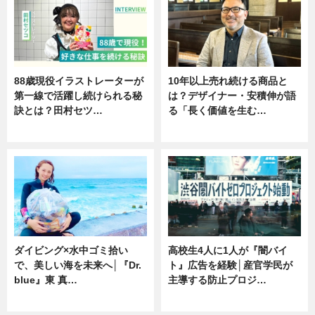
88歳現役イラストレーターが
10年以上売れ続ける商品と
第一線で活躍し続けられる秘
は？デザイナー・安積伸が語
訣とは？田村セツ…
る「長く価値を生む…
専門家インタビュー
ニュース
ダイビング×水中ゴミ拾い
高校生4人に1人が『闇バイ
で、美しい海を未来へ│『Dr.
ト』広告を経験│産官学民が
blue』東 真…
主導する防止プロジ…
ニュース
ニュース