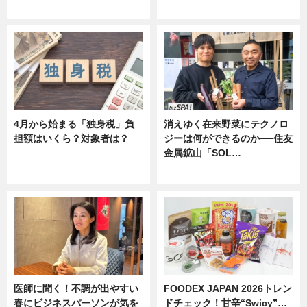
ニュース
ニュース
4月から始まる「独身税」負
消えゆく在来野菜にテクノロ
担額はいくら？対象者は？
ジーは何ができるのか──住友
金属鉱山「SOL…
ニュース
ニュース
医師に聞く！不調が出やすい
FOODEX JAPAN 2026トレン
春にビジネスパーソンが気を
ドチェック！甘辛“Swicy”…