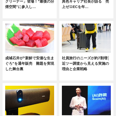
クリーナー」登場！“最後の分
異色キャリア社長が語る 売
煙空間”に参入し…
上ゼロECを年…
ニュース
ニュース
成城石井が"新鮮で安価な生ま
社員旅行のニーズが約7割増│
ぐろ"を通年販売 難題を実現
近ツー調査から見える実施の
した舞台裏
理由と企業戦略
ニュース
ニュース