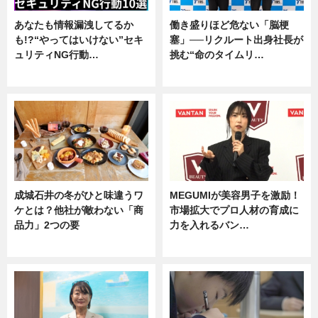
あなたも情報漏洩してるか
働き盛りほど危ない「脳梗
も!?“やってはいけない”セキ
塞」──リクルート出身社長が
ュリティNG行動…
挑む“命のタイムリ…
専門家インタビュー
企業インタビュー
成城石井の冬がひと味違うワ
MEGUMIが美容男子を激励！
ケとは？他社が敵わない「商
市場拡大でプロ人材の育成に
品力」2つの要
力を入れるバン…
グルメ
企業インタビュー