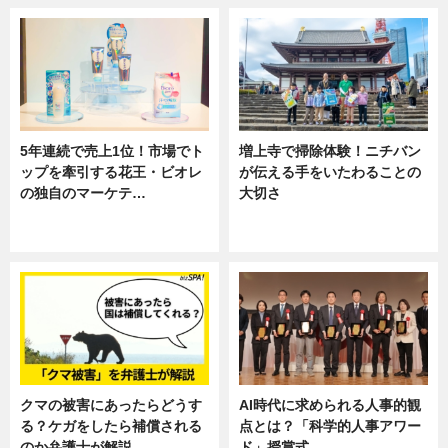
5年連続で売上1位！市場でト
増上寺で掃除体験！ニチバン
ップを牽引する花王・ビオレ
が伝える手をいたわることの
の独自のマーケテ…
大切さ
ニュース, 暮らし
ニュース, 企業インタビュー, 暮ら
し
クマの被害にあったらどうす
AI時代に求められる人事的観
る？ケガをしたら補償される
点とは？「科学的人事アワー
のか弁護士が解説
ド」授賞式