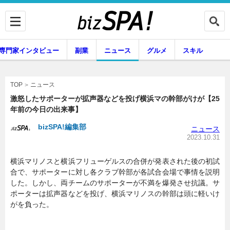
専門家インタビュー
副業
ニュース
グルメ
スキル
ニュース
TOP
激怒したサポーターが拡声器などを投げ横浜マの幹部がけが【25
年前の今日の出来事】
企業インタビュー
専門家インタビュー
bizSPA!編集部
ニュース
2023.10.31
横浜マリノスと横浜フリューゲルスの合併が発表された後の初試
副業
ニュース
合で、サポーターに対し各クラブ幹部が各試合会場で事情を説明
した。しかし、両チームのサポーターが不満を爆発させ抗議。サ
ポーターは拡声器などを投げ、横浜マリノスの幹部は頭に軽いけ
がを負った。
グルメ
スキル