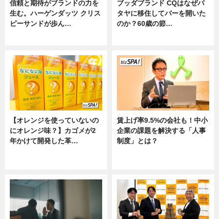
信頼と期待がブランドの力を
ブッダブランド CQはなぜパ
生む。ハーゲンダッツ クリス
タヤに移住してバーを開いた
ピーサンドが歩ん…
のか？60歳の節…
ニュース
ニュース
【オレンジを使っていないの
賃上げ率9.5%の会社も！中小
にオレンジ味？】カゴメが2
企業の課題を解決する「人事
年かけて開発した革…
制度」とは？
グルメ, ニュース, 企業インタビュ
ニュース
ー