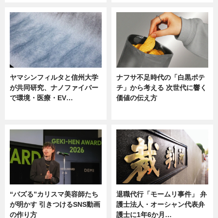
ヤマシンフィルタと信州大学
ナフサ不足時代の「白黒ポテ
が共同研究、ナノファイバー
チ」から考える 次世代に響く
で環境・医療・EV…
価値の伝え方
ニュース
ニュース
“バズる”カリスマ美容師たち
退職代行「モームリ事件」 弁
が明かす 引きつけるSNS動画
護士法人・オーシャン代表弁
の作り方
護士に1年6か月…