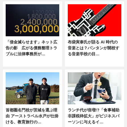
「借金減らせます」ネット広
布袋寅泰氏が語る AI 時代の
告の影 広がる債務整理トラ
音楽とは？バンタンが開校す
ブルに法律事務所が…
る音楽学校の目…
ニュース
ニュース
首都圏名門校が茨城を選ぶ理
ランチ代が倍増!?「食事補助
由 アーストラベル水戸が仕掛
非課税枠拡大」がビジネスパ
ける、教育旅行の…
ーソンに与えるイ…