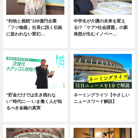
“利他と挑戦”100億円企業
中学生が介護の未来を変え
「フジ物産」社長に訊く伝統
る!?「ケア×社会課題」の新
に捉われない変幻…
発想が生むイノベー…
ニュース
ニュース
“貯金だけでは生き残れな
ネーミングライツ【やさしい
い”時代に──いま働く人が知
ニュースワード解説】
るべき金融の真実
ニュース
企業インタビュー