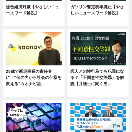
総合経済対策【やさしいニュ
ガソリン暫定税率廃止【やさ
ースワード解説】
しいニュースワード解説】
ニュース
ニュース
29歳で新規事業の責任者
恋人との性行為でも犯罪にな
に！“個の力から社会の仕様を
る？「不同意性交等罪」を解
変える”カオナビ流…
説【弁護士に聞く男…
企業インタビュー
専門家インタビュー