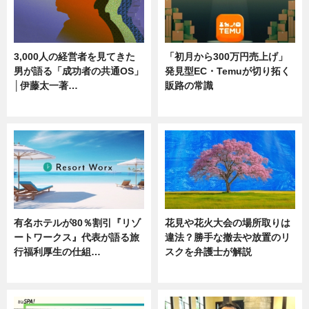
3,000人の経営者を見てきた
「初月から300万円売上げ」
男が語る「成功者の共通OS」
発見型EC・Temuが切り拓く
│伊藤太一著…
販路の常識
ニュース
ニュース
有名ホテルが80％割引『リゾ
花見や花火大会の場所取りは
ートワークス』代表が語る旅
違法？勝手な撤去や放置のリ
行福利厚生の仕組…
スクを弁護士が解説
ニュース
ニュース