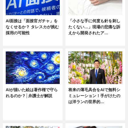
AI面接は「面接官ガチャ」を
「小さな手に何度も針を刺し
なくせるか？ タレスカが挑む
たくない…」現場の悲痛な訴
採用の可能性
えから開発されたア…
ニュース
ニュース
AIが描いた絵は著作権で守ら
将来の薄毛具合をAIで無料シ
れるのか？│弁護士が解説
ミュレーション！手がけたの
は洋ランの世界的…
ニュース
ニュース
sponsored by 河野メリクロン