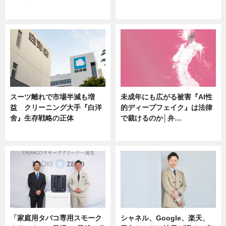
ニュース
ニュース
スーツ離れで市場半減も増
未成年にも広がる被害『AI性
益 クリーニング大手『白洋
的ディープフェイク』は法律
舍』生存戦略の正体
で裁けるのか│弁…
企業インタビュー
ニュース
「家庭用タバコ専用スモーク
シャネル、Google、楽天、