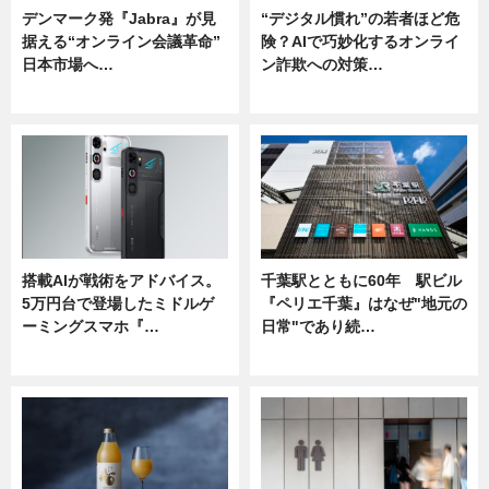
デンマーク発『Jabra』が見
“デジタル慣れ”の若者ほど危
据える“オンライン会議革命”
険？AIで巧妙化するオンライ
日本市場へ…
ン詐欺への対策…
ニュース
ニュース
搭載AIが戦術をアドバイス。
千葉駅とともに60年 駅ビル
5万円台で登場したミドルゲ
『ペリエ千葉』はなぜ"地元の
ーミングスマホ『…
日常"であり続…
ニュース
ニュース